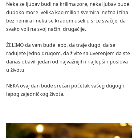
Neka se ljubav budi na krilima zore, neka ljubav bude
duboko more velika kao milion svemira nežna i tiha
bez nemira i neka se kradom useli u srce svačije da
svako voli na svoj način, drugačije.
ŽELIMO da vam bude lepo, da traje dugo, da se
radujete jedno drugom, da živite sa uverenjem da ste
danas obavili jedan od najvažnijih i najlepših poslova
u životu.
NEKA ovaj dan bude srećan početak vašeg dugog i
lepog zajedničkog života.