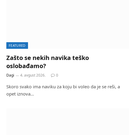
FEATURED
Zašto se nekih navika teško
oslobađamo?
Dagi
4. avgust 2026.
0
Skoro svako ima naviku za koju bi voleo da je se reši, a
opet iznova…