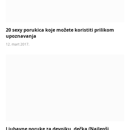
20 sexy porukica koje možete koristiti prilikom
upoznavanja
12. mart 2017.
Ljubavne poruke za devojku, dečka (Najlepši