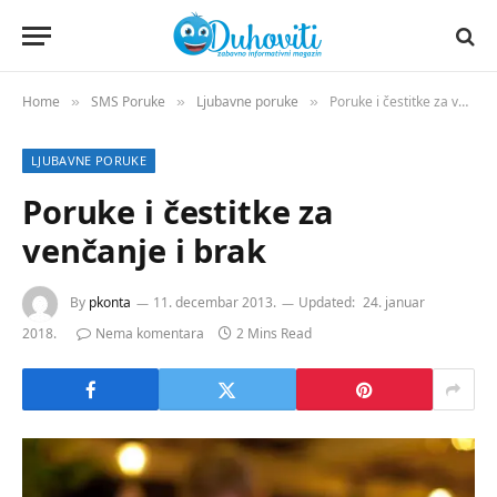
Home
SMS Poruke
Ljubavne poruke
Poruke i čestitke za venčanje i brak
»
»
»
LJUBAVNE PORUKE
Poruke i čestitke za
venčanje i brak
By
pkonta
11. decembar 2013.
Updated:
24. januar
2018.
Nema komentara
2 Mins Read