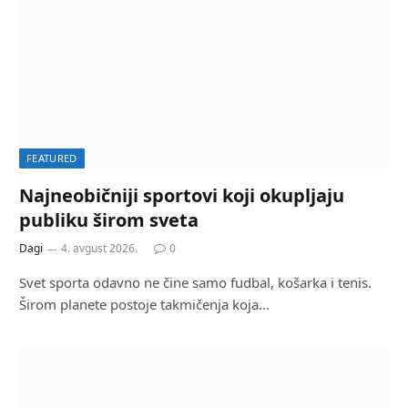
FEATURED
Najneobičniji sportovi koji okupljaju
publiku širom sveta
Dagi
4. avgust 2026.
0
Svet sporta odavno ne čine samo fudbal, košarka i tenis.
Širom planete postoje takmičenja koja…