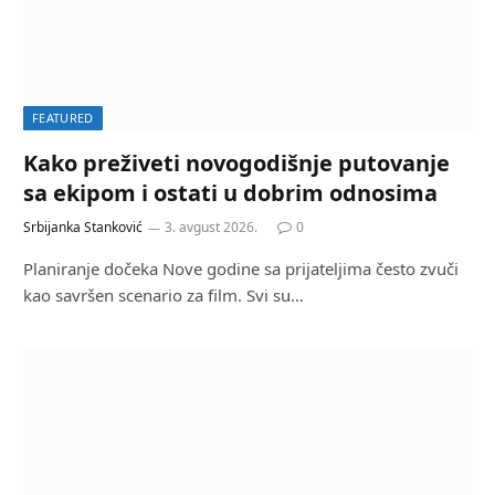
FEATURED
Kako preživeti novogodišnje putovanje
sa ekipom i ostati u dobrim odnosima
Srbijanka Stanković
3. avgust 2026.
0
Planiranje dočeka Nove godine sa prijateljima često zvuči
kao savršen scenario za film. Svi su…