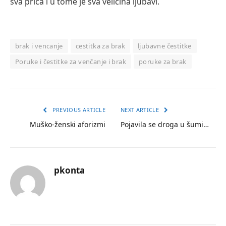
sva priča i u tome je sva veličina ljubavi.
brak i vencanje
cestitka za brak
ljubavne čestitke
Poruke i čestitke za venčanje i brak
poruke za brak
PREVIOUS ARTICLE
NEXT ARTICLE
Muško-ženski aforizmi
Pojavila se droga u šumi…
pkonta