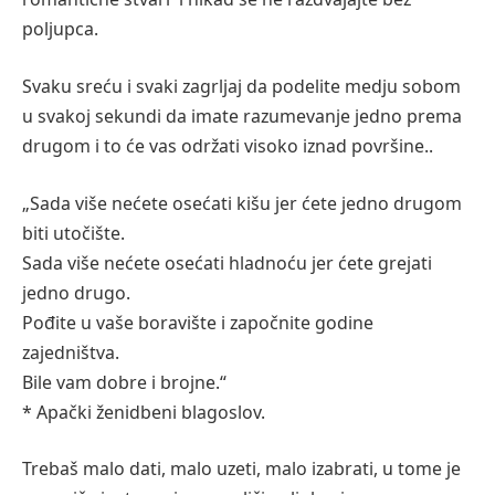
poljupca.
Svaku sreću i svaki zagrljaj da podelite medju sobom
u svakoj sekundi da imate razumevanje jedno prema
drugom i to će vas održati visoko iznad površine..
„Sada više nećete osećati kišu jer ćete jedno drugom
biti utočište.
Sada više nećete osećati hladnoću jer ćete grejati
jedno drugo.
Pođite u vaše boravište i započnite godine
zajedništva.
Bile vam dobre i brojne.“
* Apački ženidbeni blagoslov.
Trebaš malo dati, malo uzeti, malo izabrati, u tome je