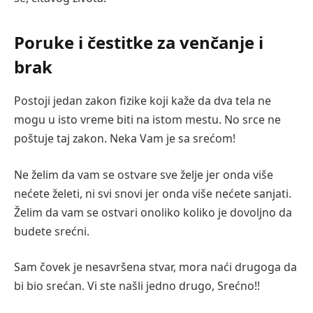
Poruke i čestitke za venčanje i
brak
Postoji jedan zakon fizike koji kaže da dva tela ne
mogu u isto vreme biti na istom mestu. No srce ne
poštuje taj zakon. Neka Vam je sa srećom!
Ne želim da vam se ostvare sve želje jer onda više
nećete želeti, ni svi snovi jer onda više nećete sanjati.
Želim da vam se ostvari onoliko koliko je dovoljno da
budete srećni.
Sam čovek je nesavršena stvar, mora naći drugoga da
bi bio srećan. Vi ste našli jedno drugo, Srećno!!