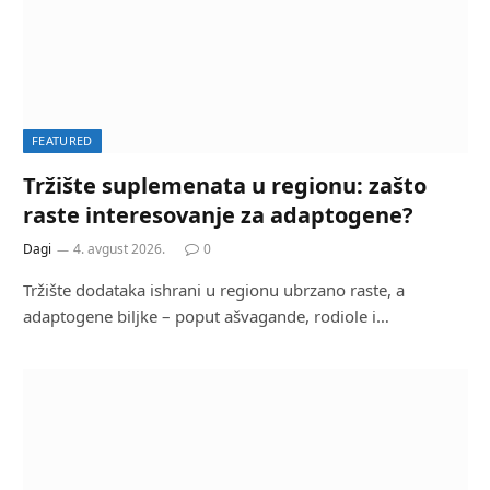
FEATURED
Tržište suplemenata u regionu: zašto
raste interesovanje za adaptogene?
Dagi
4. avgust 2026.
0
Tržište dodataka ishrani u regionu ubrzano raste, a
adaptogene biljke – poput ašvagande, rodiole i…