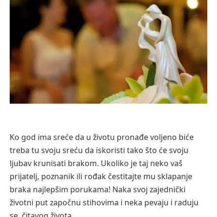
Ko god ima sreće da u životu pronađe voljeno biće
treba tu svoju sreću da iskoristi tako što će svoju
ljubav krunisati brakom. Ukoliko je taj neko vaš
prijatelj, poznanik ili rođak čestitajte mu sklapanje
braka najlepšim porukama! Naka svoj zajednički
životni put započnu stihovima i neka pevaju i raduju
se, čitavog života.