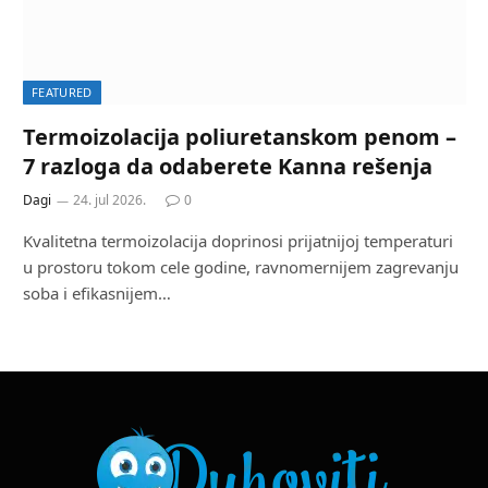
FEATURED
Termoizolacija poliuretanskom penom –
7 razloga da odaberete Kanna rešenja
Dagi
24. jul 2026.
0
Kvalitetna termoizolacija doprinosi prijatnijoj temperaturi
u prostoru tokom cele godine, ravnomernijem zagrevanju
soba i efikasnijem…