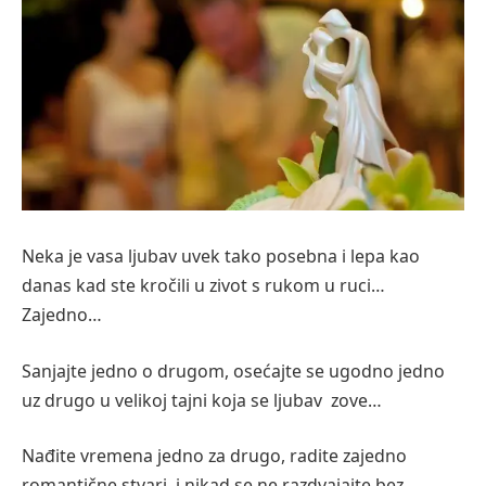
Neka je vasa ljubav uvek tako posebna i lepa kao
danas kad ste kročili u zivot s rukom u ruci…
Zajedno…
Sanjajte jedno o drugom, osećajte se ugodno jedno
uz drugo u velikoj tajni koja se ljubav zove…
Nađite vremena jedno za drugo, radite zajedno
romantične stvari i nikad se ne razdvajajte bez