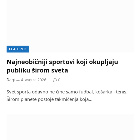
FEATURED
Najneobičniji sportovi koji okupljaju
publiku širom sveta
Dagi
4. avgust 2026.
0
Svet sporta odavno ne čine samo fudbal, košarka i tenis.
Širom planete postoje takmičenja koja…