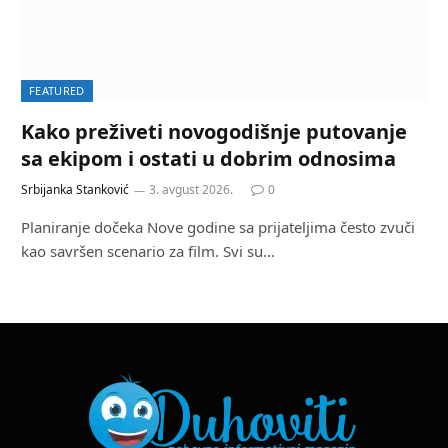
FEATURED
Kako preživeti novogodišnje putovanje
sa ekipom i ostati u dobrim odnosima
Srbijanka Stanković
3. avgust 2026.
0
Planiranje dočeka Nove godine sa prijateljima često zvuči
kao savršen scenario za film. Svi su…