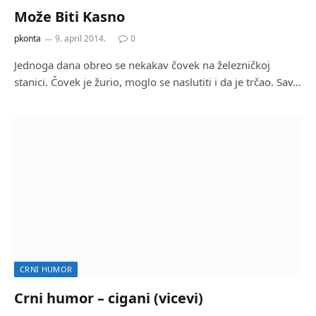
Može Biti Kasno
pkonta
9. april 2014.
0
Jednoga dana obreo se nekakav čovek na železničkoj
stanici. Čovek je žurio, moglo se naslutiti i da je trčao. Sav…
CRNI HUMOR
Crni humor – cigani (vicevi)