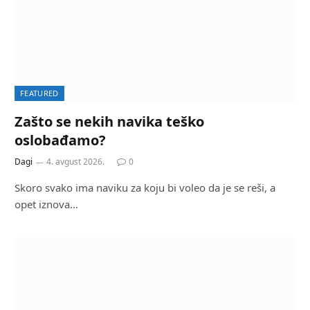
FEATURED
Zašto se nekih navika teško
oslobađamo?
Dagi
4. avgust 2026.
0
Skoro svako ima naviku za koju bi voleo da je se reši, a
opet iznova…