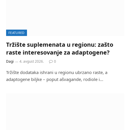
FEATURED
Tržište suplemenata u regionu: zašto
raste interesovanje za adaptogene?
Dagi
4. avgust 2026.
0
Tržište dodataka ishrani u regionu ubrzano raste, a
adaptogene biljke – poput ašvagande, rodiole i…