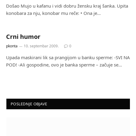
Došao Mujo u kafanu i vidi dobru žensku kraj šanka. Upita
konobara za nju, konobar mu reče: • Ona je…
Crni humor
pkonta
10. septembar 2009.
0
Upada maskirani lik sa prangijom u banku sperme: -SVI NA
POD! -Ali gospodine, ovo je banka sperme – začuje se…
POSLEDNJE OBJAVE