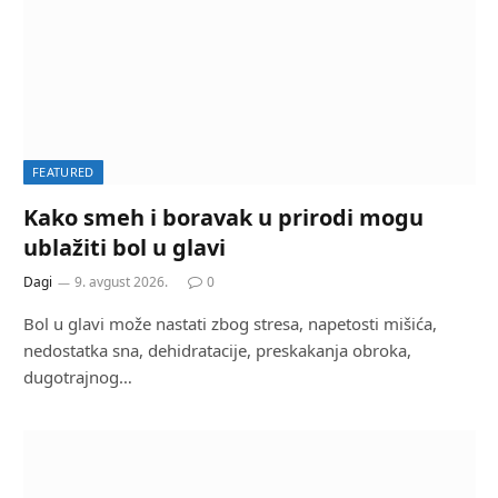
FEATURED
Kako smeh i boravak u prirodi mogu
ublažiti bol u glavi
Dagi
9. avgust 2026.
0
Bol u glavi može nastati zbog stresa, napetosti mišića,
nedostatka sna, dehidratacije, preskakanja obroka,
dugotrajnog…