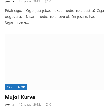
pkonta
23. januar 2013.
0
Pitali cigu: – Cigo, jesi jebao nekad medicinsku sestru? Ciga
odgovara: – Nisam medicinsku, ovu obični jesam. Kad
Ciganin pere…
CRNI HUMOR
Mujo i Kurva
pkonta
19. januar 2012.
0