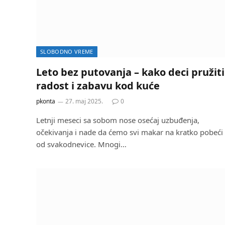
SLOBODNO VREME
Leto bez putovanja – kako deci pružiti
radost i zabavu kod kuće
pkonta
27. maj 2025.
0
Letnji meseci sa sobom nose osećaj uzbuđenja,
očekivanja i nade da ćemo svi makar na kratko pobeći
od svakodnevice. Mnogi…