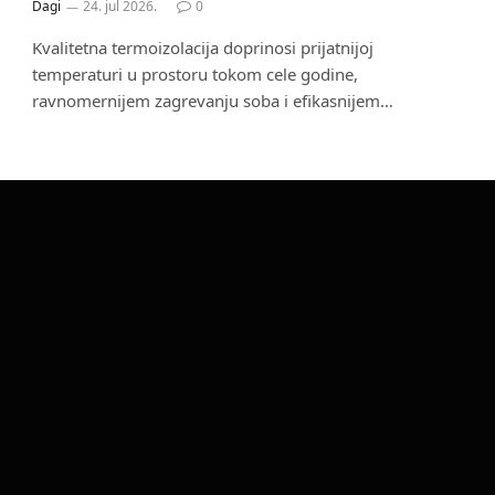
Dagi
24. jul 2026.
0
Kvalitetna termoizolacija doprinosi prijatnijoj
temperaturi u prostoru tokom cele godine,
ravnomernijem zagrevanju soba i efikasnijem…