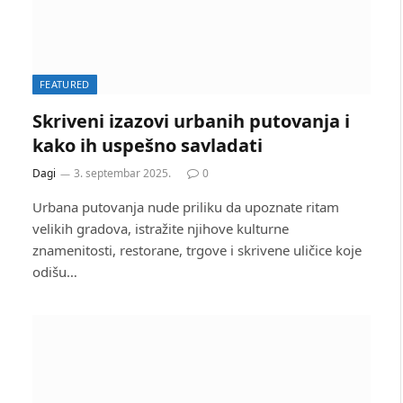
FEATURED
Skriveni izazovi urbanih putovanja i
kako ih uspešno savladati
Dagi
3. septembar 2025.
0
Urbana putovanja nude priliku da upoznate ritam
velikih gradova, istražite njihove kulturne
znamenitosti, restorane, trgove i skrivene uličice koje
odišu…