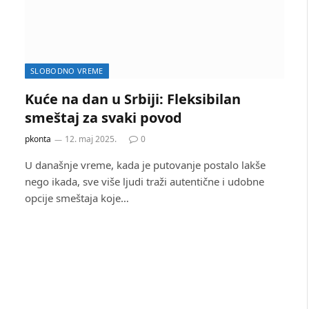
SLOBODNO VREME
Kuće na dan u Srbiji: Fleksibilan
smeštaj za svaki povod
pkonta
12. maj 2025.
0
U današnje vreme, kada je putovanje postalo lakše
nego ikada, sve više ljudi traži autentične i udobne
opcije smeštaja koje…