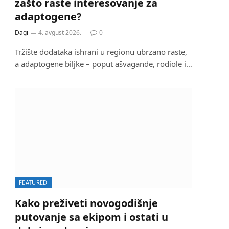
zašto raste interesovanje za
adaptogene?
Dagi
4. avgust 2026.
0
Tržište dodataka ishrani u regionu ubrzano raste,
a adaptogene biljke – poput ašvagande, rodiole i…
FEATURED
Kako preživeti novogodišnje
putovanje sa ekipom i ostati u