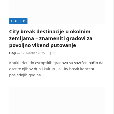
FEATURED
City break destinacije u okolnim
zemljama – znameniti gradovi za
povoljno vikend putovanje
Dagi
12. oktobar 2025.
0
Kratki izleti do evropskih gradova su savršen način da
osetite njihov duh i kulturu, a City break koncept
poslednjih godina…