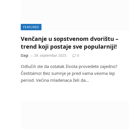
FEATURED
Venčanje u sopstvenom dvorištu –
trend koji postaje sve popularniji!
Dagi
29. septembar 2025.
0
Odlučili ste da ostatak života provedete zajedno?
Čestitamo! Bez sumnje je pred vama veoma lep
period. Većina mladenaca želi da…