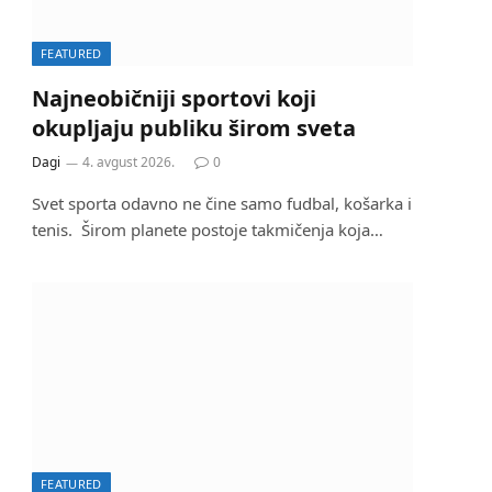
FEATURED
Najneobičniji sportovi koji
okupljaju publiku širom sveta
Dagi
4. avgust 2026.
0
Svet sporta odavno ne čine samo fudbal, košarka i
tenis. Širom planete postoje takmičenja koja…
FEATURED