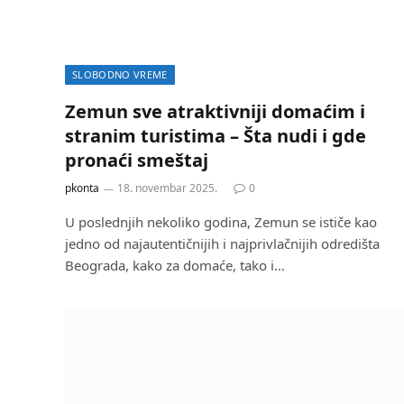
SLOBODNO VREME
Zemun sve atraktivniji domaćim i
stranim turistima – Šta nudi i gde
pronaći smeštaj
pkonta
18. novembar 2025.
0
U poslednjih nekoliko godina, Zemun se ističe kao
jedno od najautentičnijih i najprivlačnijih odredišta
Beograda, kako za domaće, tako i…