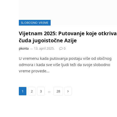
SLOBODNO VREME
Vijetnam 2025: Putovanje koje otkriva
čuda jugoistočne Azije
pkonta
13. april 2025.
0
U vremenu kada putovanja postaju više od običnog
odmora i kada sve više ljudi teži da svoje slobodno
vreme provede…
Next
…
1
2
3
28