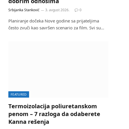
dobrim odnosima
Srbijanka Stanković
3. avgust 2026.
0
Planiranje dočeka Nove godine sa prijateljima
često zvuči kao savršen scenario za film. Svi su…
FEATURED
Termoizolacija poliuretanskom
penom – 7 razloga da odaberete
Kanna rešenja