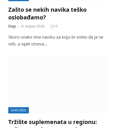
Zašto se nekih navika teško
oslobađamo?
Dagi
4. avgust 2026.
0
Skoro svako ima naviku za koju bi voleo da je se
reši, a opet iznova…
FEATURED
Tržište suplemenata u regionu: