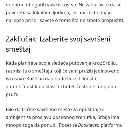
dodatno obogatiti vaše iskustvo. Ne zaboravite da se
povežete sa lokalnim ljudima, jer oni često imaju
najlepše priče i savete o tome šta ne smete propustiti.
Zaključak: Izaberite svoj savršeni
smeštaj
Kada planirate svoje sledeće putovanje kroz Srbiju,
razmislite o smeštaju koji će vam pružiti jedinstveno
iskustvo. Kuće na dan nude fleksibilnost i
autentičnost koju klasični hoteli često ne mogu da
pruže.
Bilo da tražite savršeno mesto za opuštanje ili
ambijent za proslavu posebnog trenutka, Srbija ima
mnogo toga da ponudi. Posetite
Bookaweb
platformu