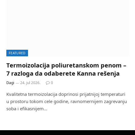
FEATURED
Termoizolacija poliuretanskom penom –
7 razloga da odaberete Kanna rešenja
Dagi
24. jul 2026.
0
Kvalitetna termoizolacija doprinosi prijatnijoj temperaturi
u prostoru tokom cele godine, ravnomernijem zagrevanju
soba i efikasnijem…