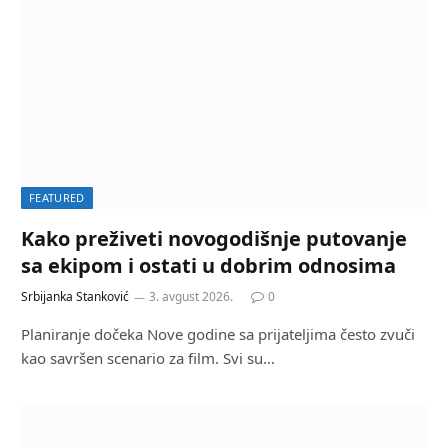
FEATURED
Kako preživeti novogodišnje putovanje
sa ekipom i ostati u dobrim odnosima
Srbijanka Stanković
3. avgust 2026.
0
Planiranje dočeka Nove godine sa prijateljima često zvuči
kao savršen scenario za film. Svi su…