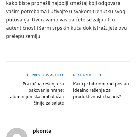
kako biste pronašli najbolji smeštaj koji odgovara
vašim potrebama i uživajte u svakom trenutku svog
putovanja. Uveravamo vas da ćete se zaljubiti u
autentičnost i šarm srpskih kuća dok istražujete ovu
prelepu zemlju.
PREVIOUS ARTICLE
NEXT ARTICLE
Praktična rešenja za
Kako je hibridni rad postao
pakovanje hrane:
idealno rešenje za
aluminijumska ambalaža i
produktivnost i balans?
činije za salate
pkonta