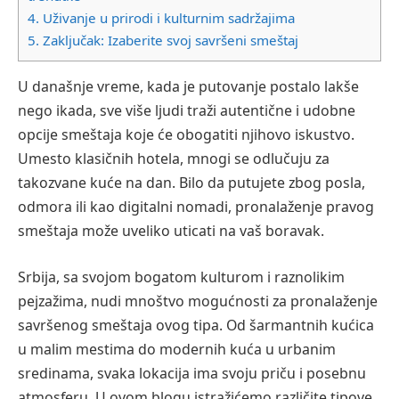
4.
Uživanje u prirodi i kulturnim sadržajima
5.
Zaključak: Izaberite svoj savršeni smeštaj
U današnje vreme, kada je putovanje postalo lakše
nego ikada, sve više ljudi traži autentične i udobne
opcije smeštaja koje će obogatiti njihovo iskustvo.
Umesto klasičnih hotela, mnogi se odlučuju za
takozvane kuće na dan. Bilo da putujete zbog posla,
odmora ili kao digitalni nomadi, pronalaženje pravog
smeštaja može uveliko uticati na vaš boravak.
Srbija, sa svojom bogatom kulturom i raznolikim
pejzažima, nudi mnoštvo mogućnosti za pronalaženje
savršenog smeštaja ovog tipa. Od šarmantnih kućica
u malim mestima do modernih kuća u urbanim
sredinama, svaka lokacija ima svoju priču i posebnu
atmosferu. U ovom blogu istražićemo različite tipove