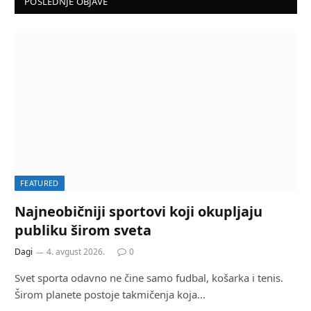
POSLEDNJE OBJAVE
FEATURED
Najneobičniji sportovi koji okupljaju
publiku širom sveta
Dagi
4. avgust 2026.
0
Svet sporta odavno ne čine samo fudbal, košarka i tenis.
Širom planete postoje takmičenja koja…