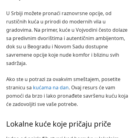
U Srbiji možete pronaći raznovrsne opcije, od
rustičnih kuća u prirodi do modernih vila u
gradovima. Na primer, kuće u Vojvodini često dolaze
sa predivnim dvorištima i autentičnim ambijentom,
dok su u Beogradu i Novom Sadu dostupne
savremene opcije koje nude komfor i blizinu svih
sadržaja.
Ako ste u potrazi za ovakvim smeštajem, posetite
stranicu sa
kućama na dan
. Ovaj resurs će vam
pomoći da brzo i lako pronađete savršenu kuću koja
će zadovoljiti sve vaše potrebe.
Lokalne kuće koje pričaju priče