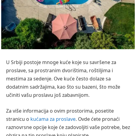
U Srbiji postoje mnoge kuće koje su savršene za
proslave, sa prostranim dvorištima, roštiljima i
mestima za sedenje. Ove kuće često dolaze sa
dodatnim sadržajima, kao što su bazeni, što može
učiniti vašu proslavu još zabavnijom.
Za više informacija o ovim prostorima, posetite
stranicu o
kućama za proslave
. Ovde ćete pronaći
raznovrsne opcije koje će zadovoljiti vaše potrebe, bez
obzira na tip proslave koju planirate.