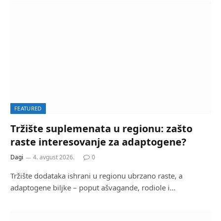
FEATURED
Tržište suplemenata u regionu: zašto
raste interesovanje za adaptogene?
Dagi
4. avgust 2026.
0
Tržište dodataka ishrani u regionu ubrzano raste, a
adaptogene biljke – poput ašvagande, rodiole i…