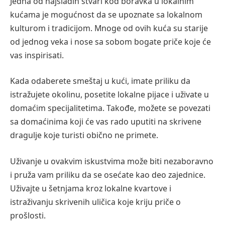
Jedna od najslađih stvari kod boravka u lokalnim
kućama je mogućnost da se upoznate sa lokalnom
kulturom i tradicijom. Mnoge od ovih kuća su starije
od jednog veka i nose sa sobom bogate priče koje će
vas inspirisati.
Kada odaberete smeštaj u kući, imate priliku da
istražujete okolinu, posetite lokalne pijace i uživate u
domaćim specijalitetima. Takođe, možete se povezati
sa domaćinima koji će vas rado uputiti na skrivene
dragulje koje turisti obično ne primete.
Uživanje u ovakvim iskustvima može biti nezaboravno
i pruža vam priliku da se osećate kao deo zajednice.
Uživajte u šetnjama kroz lokalne kvartove i
istraživanju skrivenih uličica koje kriju priče o
prošlosti.