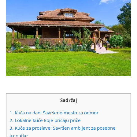
Sadržaj
1.
Kuća na dan: Savršeno mesto za odmor
2.
Lokalne kuće koje pričaju priče
3.
Kuće za proslave: Savršen ambijent za posebne
trenutke