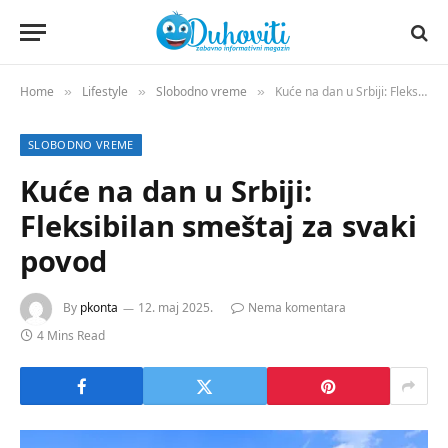
Home
Lifestyle
Slobodno vreme
Kuće na dan u Srbiji: Fleksibilan smeštaj za svaki povod
»
»
»
SLOBODNO VREME
Kuće na dan u Srbiji:
Fleksibilan smeštaj za svaki
povod
By
pkonta
12. maj 2025.
Nema komentara
4 Mins Read