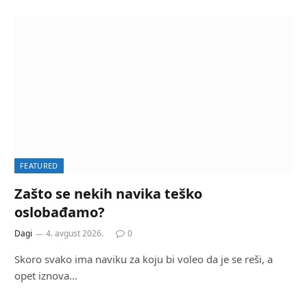
FEATURED
Zašto se nekih navika teško
oslobađamo?
Dagi
4. avgust 2026.
0
Skoro svako ima naviku za koju bi voleo da je se reši, a
opet iznova…