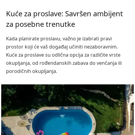
Kuće za proslave: Savršen ambijent
za posebne trenutke
Kada planirate proslavu, važno je izabrati pravi
prostor koji će vaš događaj učiniti nezaboravnim.
Kuće za proslave su odlična opcija za različite vrste
okupljanja, od rođendanskih zabava do venčanja ili
porodičnih okupljanja.