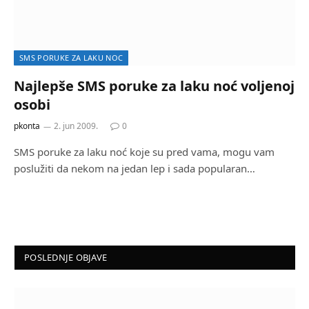
SMS PORUKE ZA LAKU NOC
Najlepše SMS poruke za laku noć voljenoj
osobi
pkonta
2. jun 2009.
0
SMS poruke za laku noć koje su pred vama, mogu vam
poslužiti da nekom na jedan lep i sada popularan…
POSLEDNJE OBJAVE