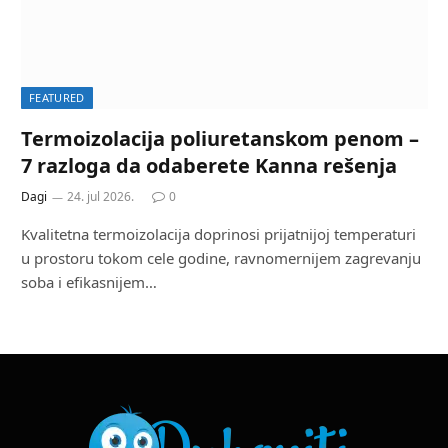
FEATURED
Termoizolacija poliuretanskom penom –
7 razloga da odaberete Kanna rešenja
Dagi
24. jul 2026.
0
Kvalitetna termoizolacija doprinosi prijatnijoj temperaturi
u prostoru tokom cele godine, ravnomernijem zagrevanju
soba i efikasnijem…