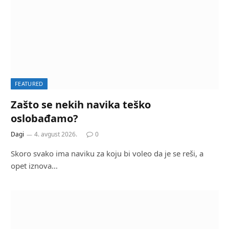
FEATURED
Zašto se nekih navika teško
oslobađamo?
Dagi
4. avgust 2026.
0
Skoro svako ima naviku za koju bi voleo da je se reši, a
opet iznova…