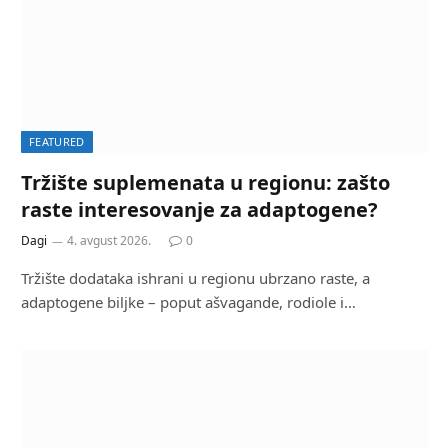
FEATURED
Tržište suplemenata u regionu: zašto
raste interesovanje za adaptogene?
Dagi
4. avgust 2026.
0
Tržište dodataka ishrani u regionu ubrzano raste, a
adaptogene biljke – poput ašvagande, rodiole i…