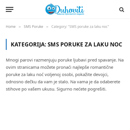
Home
SMS Poruke
Category: "SMS poruke za laku noc"
»
»
KATEGORIJA:
SMS PORUKE ZA LAKU NOC
Mnogi parovi razmenjuju poruke ljubavi pred spavanje. Na
ovim stranicama možete pronaći najlepše romantične
poruke za laku noć voljenoj osobi, pokažite devojci,
odnosno dečku da vam je stalo. Na vama je da odaberete
stihove po vašem ukusu. Sigurno nećete pogrešiti.