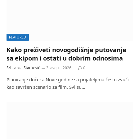
FEATURED
Kako preživeti novogodišnje putovanje
sa ekipom i ostati u dobrim odnosima
Srbijanka Stanković
3. avgust 2026.
0
Planiranje dočeka Nove godine sa prijateljima često zvuči
kao savršen scenario za film. Svi su…