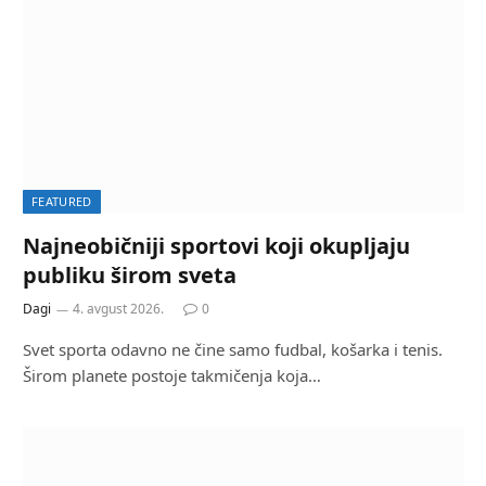
FEATURED
Najneobičniji sportovi koji okupljaju
publiku širom sveta
Dagi
4. avgust 2026.
0
Svet sporta odavno ne čine samo fudbal, košarka i tenis.
Širom planete postoje takmičenja koja…