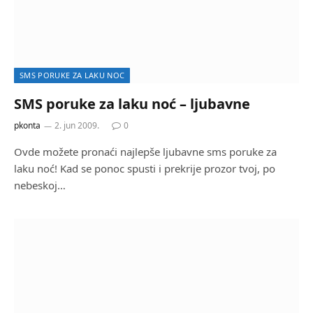
SMS PORUKE ZA LAKU NOC
SMS poruke za laku noć – ljubavne
pkonta
2. jun 2009.
0
Ovde možete pronaći najlepše ljubavne sms poruke za
laku noć! Kad se ponoc spusti i prekrije prozor tvoj, po
nebeskoj…