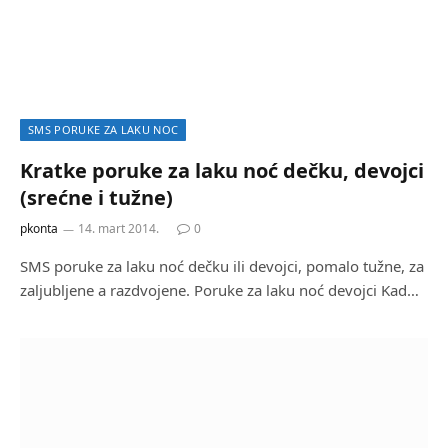
SMS PORUKE ZA LAKU NOC
Kratke poruke za laku noć dečku, devojci
(srećne i tužne)
pkonta
14. mart 2014.
0
SMS poruke za laku noć dečku ili devojci, pomalo tužne, za
zaljubljene a razdvojene. Poruke za laku noć devojci Kad…