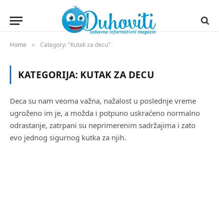
Home
Category: "Kutak za decu"
»
KATEGORIJA:
KUTAK ZA DECU
Deca su nam veoma važna, nažalost u poslednje vreme
ugroženo im je, a možda i potpuno uskraćeno normalno
odrastanje, zatrpani su neprimerenim sadržajima i zato
evo jednog sigurnog kutka za njih.