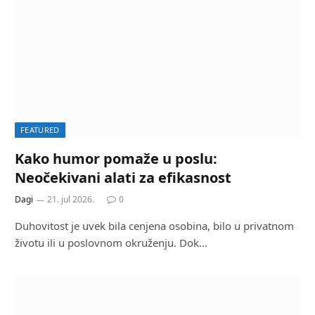
FEATURED
Kako humor pomaže u poslu:
Neočekivani alati za efikasnost
Dagi
21. jul 2026.
0
Duhovitost je uvek bila cenjena osobina, bilo u privatnom
životu ili u poslovnom okruženju. Dok…