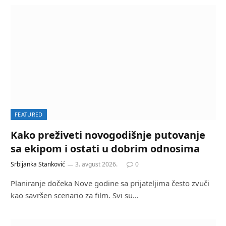
FEATURED
Kako preživeti novogodišnje putovanje
sa ekipom i ostati u dobrim odnosima
Srbijanka Stanković
3. avgust 2026.
0
Planiranje dočeka Nove godine sa prijateljima često zvuči
kao savršen scenario za film. Svi su…