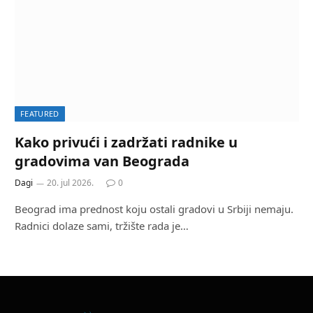
FEATURED
Kako privući i zadržati radnike u
gradovima van Beograda
Dagi
20. jul 2026.
0
Beograd ima prednost koju ostali gradovi u Srbiji nemaju.
Radnici dolaze sami, tržište rada je…