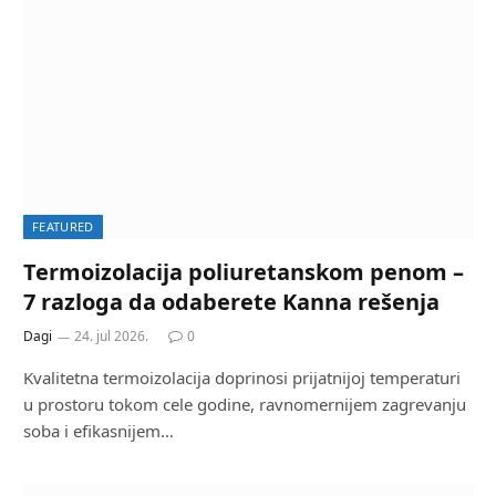
FEATURED
Termoizolacija poliuretanskom penom –
7 razloga da odaberete Kanna rešenja
Dagi
24. jul 2026.
0
Kvalitetna termoizolacija doprinosi prijatnijoj temperaturi
u prostoru tokom cele godine, ravnomernijem zagrevanju
soba i efikasnijem…