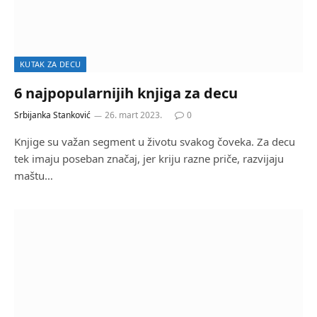
KUTAK ZA DECU
6 najpopularnijih knjiga za decu
Srbijanka Stanković
26. mart 2023.
0
Knjige su važan segment u životu svakog čoveka. Za decu
tek imaju poseban značaj, jer kriju razne priče, razvijaju
maštu…