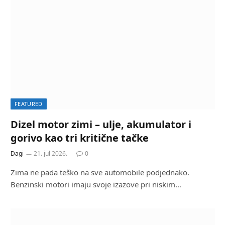
FEATURED
Dizel motor zimi – ulje, akumulator i
gorivo kao tri kritične tačke
Dagi
21. jul 2026.
0
Zima ne pada teško na sve automobile podjednako.
Benzinski motori imaju svoje izazove pri niskim…