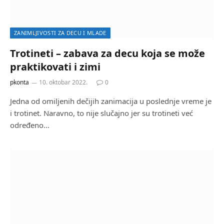
ZANIMLJIVOSTI ZA DECU I MLADE
Trotineti – zabava za decu koja se može
praktikovati i zimi
pkonta
10. oktobar 2022.
0
Jedna od omiljenih dečijih zanimacija u poslednje vreme je
i trotinet. Naravno, to nije slučajno jer su trotineti već
određeno…