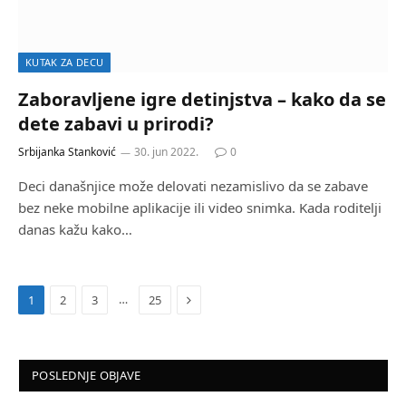
KUTAK ZA DECU
Zaboravljene igre detinjstva – kako da se
dete zabavi u prirodi?
Srbijanka Stanković
30. jun 2022.
0
Deci današnjice može delovati nezamislivo da se zabave
bez neke mobilne aplikacije ili video snimka. Kada roditelji
danas kažu kako…
Next
…
1
2
3
25
POSLEDNJE OBJAVE