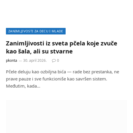
ZANIMLJIVOSTI ZA DECU I MLADE
Zanimljivosti iz sveta pčela koje zvuče
kao šala, ali su stvarne
pkonta
30. april 2026.
0
Pčele deluju kao ozbiljna bića — rade bez prestanka, ne
prave pauze i sve funkcioniše kao savršen sistem.
Međutim, kada…