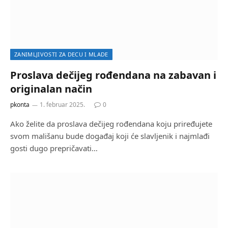
ZANIMLJIVOSTI ZA DECU I MLADE
Proslava dečijeg rođendana na zabavan i
originalan način
pkonta
1. februar 2025.
0
Ako želite da proslava dečijeg rođendana koju priređujete
svom mališanu bude događaj koji će slavljenik i najmlađi
gosti dugo prepričavati…