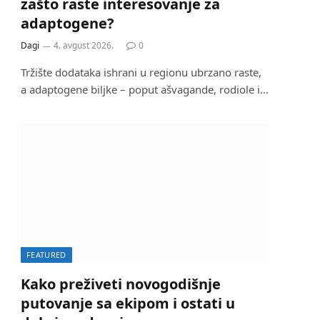
zašto raste interesovanje za
adaptogene?
Dagi
4. avgust 2026.
0
Tržište dodataka ishrani u regionu ubrzano raste,
a adaptogene biljke – poput ašvagande, rodiole i…
FEATURED
Kako preživeti novogodišnje
putovanje sa ekipom i ostati u