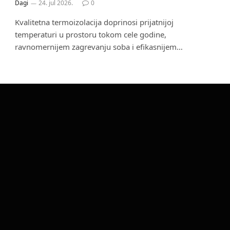
Dagi
24. jul 2026.
0
Kvalitetna termoizolacija doprinosi prijatnijoj
temperaturi u prostoru tokom cele godine,
ravnomernijem zagrevanju soba i efikasnijem…