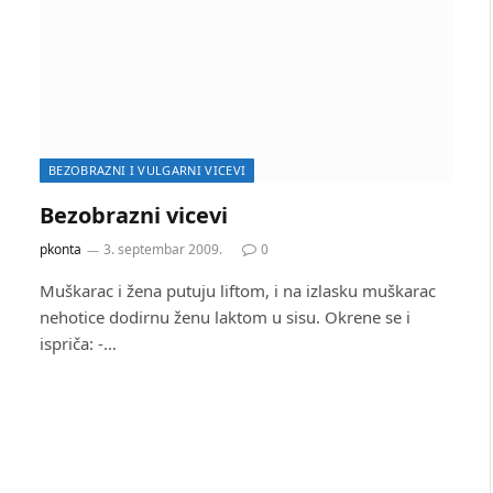
BEZOBRAZNI I VULGARNI VICEVI
Bezobrazni vicevi
pkonta
3. septembar 2009.
0
Muškarac i žena putuju liftom, i na izlasku muškarac
nehotice dodirnu ženu laktom u sisu. Okrene se i
ispriča: -…