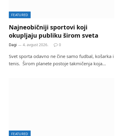
FEATURED
Najneobičniji sportovi koji
okupljaju publiku širom sveta
Dagi
4. avgust 2026.
0
Svet sporta odavno ne čine samo fudbal, košarka i
tenis. Širom planete postoje takmičenja koja…
FEATURED