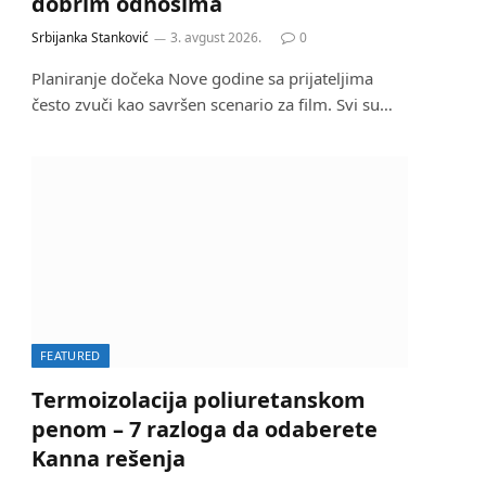
dobrim odnosima
Srbijanka Stanković
3. avgust 2026.
0
Planiranje dočeka Nove godine sa prijateljima
često zvuči kao savršen scenario za film. Svi su…
FEATURED
Termoizolacija poliuretanskom
penom – 7 razloga da odaberete
Kanna rešenja