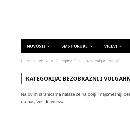
NOVOSTI
SMS PORUKE
VICEVI
Home
Vicevi
Category: "Bezobrazni i vulgarni vicevi"
»
»
KATEGORIJA:
BEZOBRAZNI I VULGARN
Na ovim stranicama nalaze se najbolji i najsmešniji bez
do nas, već do viceva.