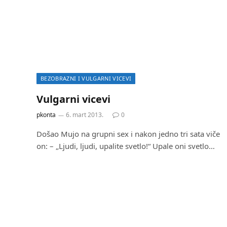
BEZOBRAZNI I VULGARNI VICEVI
Vulgarni vicevi
pkonta
6. mart 2013.
0
Došao Mujo na grupni sex i nakon jedno tri sata viče
on: – „Ljudi, ljudi, upalite svetlo!“ Upale oni svetlo…