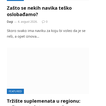
Zašto se nekih navika teško
oslobađamo?
Dagi
4. avgust 2026.
0
Skoro svako ima naviku za koju bi voleo da je se
reši, a opet iznova…
FEATURED
Tržište suplemenata u regionu: