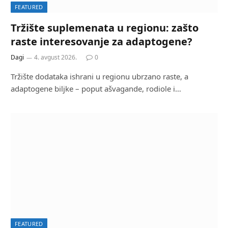
FEATURED
Tržište suplemenata u regionu: zašto
raste interesovanje za adaptogene?
Dagi
4. avgust 2026.
0
Tržište dodataka ishrani u regionu ubrzano raste, a
adaptogene biljke – poput ašvagande, rodiole i…
FEATURED