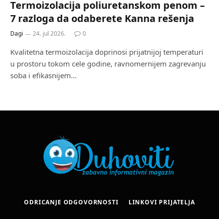
Termoizolacija poliuretanskom penom –
7 razloga da odaberete Kanna rešenja
Dagi
24. jul 2026.
0
Kvalitetna termoizolacija doprinosi prijatnijoj temperaturi
u prostoru tokom cele godine, ravnomernijem zagrevanju
soba i efikasnijem…
ODRICANJE ODGOVORNOSTI
LINKOVI PRIJATELJA