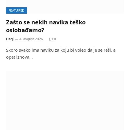
FEATURED
Zašto se nekih navika teško
oslobađamo?
Dagi
4. avgust 2026.
0
Skoro svako ima naviku za koju bi voleo da je se reši, a
opet iznova…