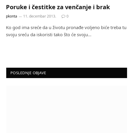
Poruke i čestitke za venčanje i brak
pkonta
11. decembar 2013.
0
Ko god ima sreće da u životu pronađe voljeno biće treba tu
svoju sreću da iskoristi tako što će svoju…
POSLEDNJE OBJAVE