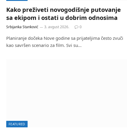
Kako preživeti novogodišnje putovanje
sa ekipom i ostati u dobrim odnosima
Srbijanka Stanković
3. avgust 2026.
0
Planiranje dočeka Nove godine sa prijateljima često zvuči
kao savršen scenario za film. Svi su…
FEATURED