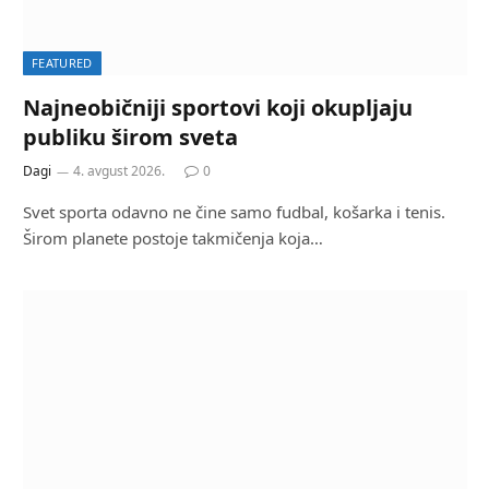
FEATURED
Najneobičniji sportovi koji okupljaju
publiku širom sveta
Dagi
4. avgust 2026.
0
Svet sporta odavno ne čine samo fudbal, košarka i tenis.
Širom planete postoje takmičenja koja…