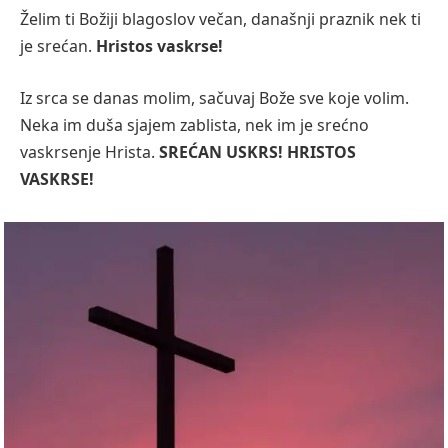
Želim ti Božiji blagoslov večan, današnji praznik nek ti
je srećan.
Hristos vaskrse!
Iz srca se danas molim, sačuvaj Bože sve koje volim.
Neka im duša sjajem zablista, nek im je srećno
vaskrsenje Hrista.
SREĆAN USKRS! HRISTOS
VASKRSE!