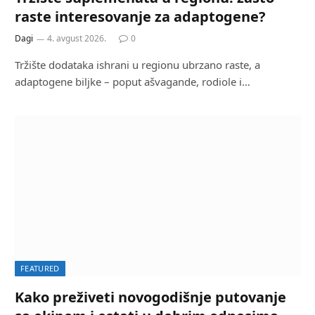
raste interesovanje za adaptogene?
Dagi
4. avgust 2026.
0
Tržište dodataka ishrani u regionu ubrzano raste, a
adaptogene biljke – poput ašvagande, rodiole i…
FEATURED
Kako preživeti novogodišnje putovanje