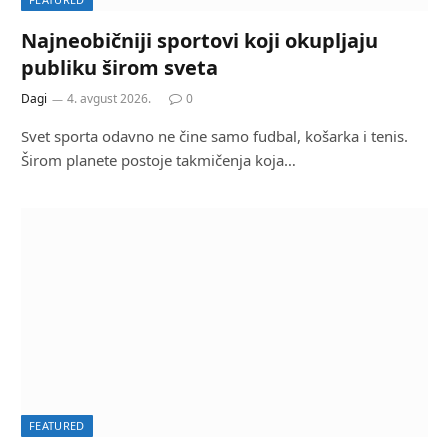
Najneobičniji sportovi koji okupljaju
publiku širom sveta
Dagi
4. avgust 2026.
0
Svet sporta odavno ne čine samo fudbal, košarka i tenis.
Širom planete postoje takmičenja koja…
FEATURED