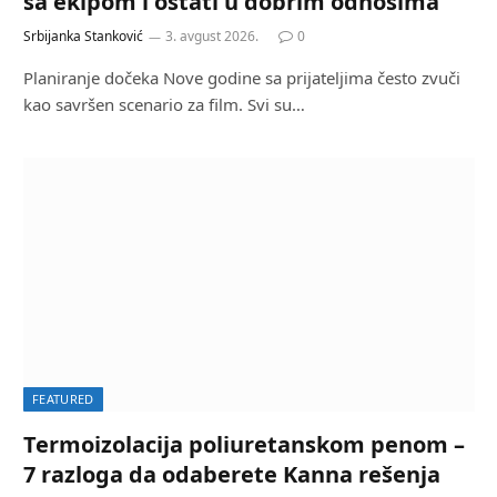
sa ekipom i ostati u dobrim odnosima
Srbijanka Stanković
3. avgust 2026.
0
Planiranje dočeka Nove godine sa prijateljima često zvuči
kao savršen scenario za film. Svi su…
FEATURED
Termoizolacija poliuretanskom penom –
7 razloga da odaberete Kanna rešenja