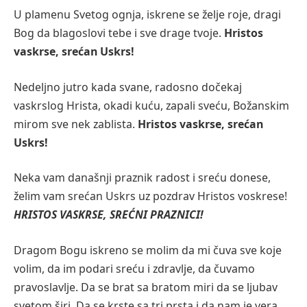
U plamenu Svetog ognja, iskrene se želje roje, dragi
Bog da blagoslovi tebe i sve drage tvoje.
Hristos
vaskrse, srećan Uskrs!
Nedeljno jutro kada svane, radosno dočekaj
vaskrslog Hrista, okadi kuću, zapali sveću, Božanskim
mirom sve nek zablista.
Hristos vaskrse, srećan
Uskrs!
Neka vam današnji praznik radost i sreću donese,
želim vam srećan Uskrs uz pozdrav Hristos voskrese!
HRISTOS VASKRSE, SREĆNI PRAZNICI!
Dragom Bogu iskreno se molim da mi čuva sve koje
volim, da im podari sreću i zdravlje, da čuvamo
pravoslavlje. Da se brat sa bratom miri da se ljubav
svetom širi. Da se krste sa tri prsta i da nam je vera