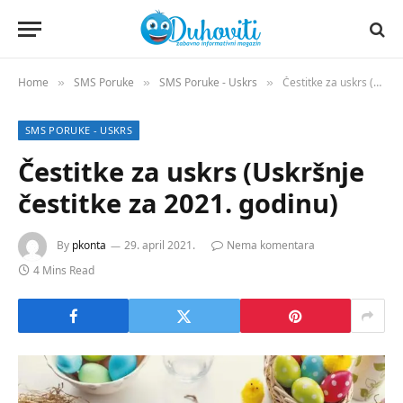
Home
SMS Poruke
SMS Poruke - Uskrs
Čestitke za uskrs (Uskršnje čestitke za 2021. godinu)
»
»
»
SMS PORUKE - USKRS
Čestitke za uskrs (Uskršnje
čestitke za 2021. godinu)
By
pkonta
29. april 2021.
Nema komentara
4 Mins Read