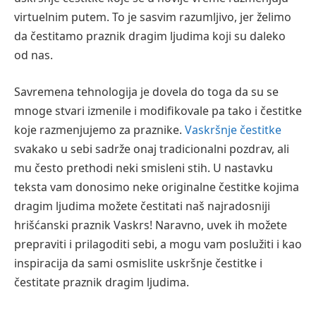
virtuelnim putem. To je sasvim razumljivo, jer želimo
da čestitamo praznik dragim ljudima koji su daleko
od nas.
Savremena tehnologija je dovela do toga da su se
mnoge stvari izmenile i modifikovale pa tako i čestitke
koje razmenjujemo za praznike.
Vaskršnje čestitke
svakako u sebi sadrže onaj tradicionalni pozdrav, ali
mu često prethodi neki smisleni stih. U nastavku
teksta vam donosimo neke originalne čestitke kojima
dragim ljudima možete čestitati naš najradosniji
hrišćanski praznik Vaskrs! Naravno, uvek ih možete
prepraviti i prilagoditi sebi, a mogu vam poslužiti i kao
inspiracija da sami osmislite uskršnje čestitke i
čestitate praznik dragim ljudima.