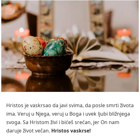
Hristos je vaskrsao da javi svima, da posle smrti života
ima. Veruj u Njega, veruj u Boga i uvek ljubi bližnjega
svoga. Sa Hristom živi i bićeš srećan, jer On nam
daruje život večan.
Hristos vaskrse!