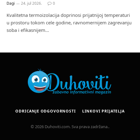
Dagi
24. jul 2026.
0
Kvalitetna termoizolacija doprinosi prijatnijoj temperaturi
u prostoru tokom cele godine, ravnomernijem zagrevanju
soba i efikasnijem…
ODRICANJE ODGOVORNOSTI
LINKOVI PRIJATELJA
© 2026 Duhoviti.com. Sva prava zadržana..