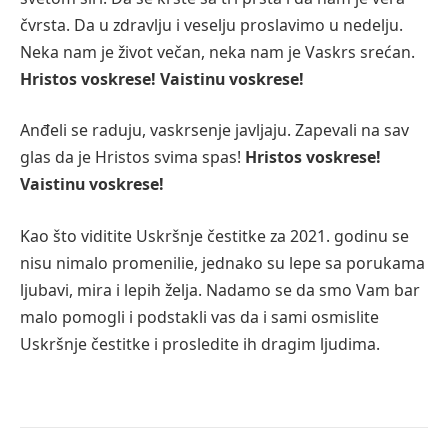
čvrsta. Da u zdravlju i veselju proslavimo u nedelju.
Neka nam je život večan, neka nam je Vaskrs srećan.
Hristos voskrese! Vaistinu voskrese!
Anđeli se raduju, vaskrsenje javljaju. Zapevali na sav
glas da je Hristos svima spas!
Hristos voskrese!
Vaistinu voskrese!
Kao što viditite Uskršnje čestitke za 2021. godinu se
nisu nimalo promenilie, jednako su lepe sa porukama
ljubavi, mira i lepih želja. Nadamo se da smo Vam bar
malo pomogli i podstakli vas da i sami osmislite
Uskršnje čestitke i prosledite ih dragim ljudima.