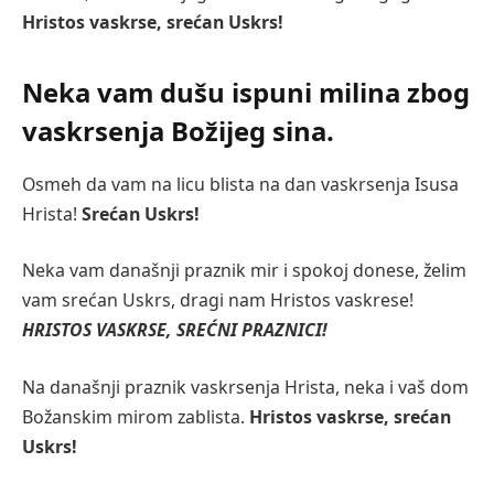
Hristos vaskrse, srećan Uskrs!
Neka vam dušu ispuni milina zbog
vaskrsenja Božijeg sina.
Osmeh da vam na licu blista na dan vaskrsenja Isusa
Hrista!
Srećan Uskrs!
Neka vam današnji praznik mir i spokoj donese, želim
vam srećan Uskrs, dragi nam Hristos vaskrese!
HRISTOS VASKRSE, SREĆNI PRAZNICI!
Na današnji praznik vaskrsenja Hrista, neka i vaš dom
Božanskim mirom zablista.
Hristos vaskrse, srećan
Uskrs!