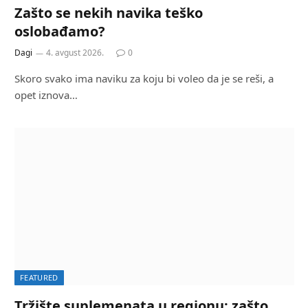
Zašto se nekih navika teško
oslobađamo?
Dagi
4. avgust 2026.
0
Skoro svako ima naviku za koju bi voleo da je se reši, a
opet iznova…
FEATURED
Tržište suplemenata u regionu: zašto