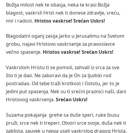
Božija milost nek te obasja, neka te krasi Božja
blagost, vaskrsli Hrist nek ti donese zdravlje, sreću,
mir i radost.
Hristos vaskrse! Srećan Uskrs!
Blagodatni oganj zasija jarko u Jerusalimu na Svetom
grobu, najavi Hristovo vaskrsenje za pravoslavce
večno spasenje.
Hristos vaskrse! Srećan Uskrs!
Vaskrslom Hristu ti se pomoli, zahvali iz srca za sve
što ti je dao. Ne zaboravi da je On za ljudski rod
postradao. Od tebe traži krotkost i čistotu, jer to je
jedini put spasenja. Nek su ti srećni praznici naši, dani
Hristovog vaskrsenja.
Srećan Uskrs!
Suzama pokajanja grehe sa duše speri, ruke Isusu
pruži, srce nek ti treperi. Otvori srce svoje, duša nek ti
zablista, zauvek u njega useli vaskrslog dragog Hrista.