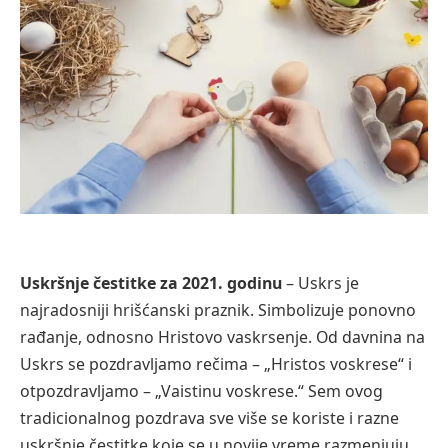
Uskršnje čestitke za 2021. godinu
– Uskrs je
najradosniji hrišćanski praznik. Simbolizuje ponovno
rađanje, odnosno Hristovo vaskrsenje. Od davnina na
Uskrs se pozdravljamo rečima – „Hristos voskrese“ i
otpozdravljamo – „Vaistinu voskrese.“ Sem ovog
tradicionalnog pozdrava sve više se koriste i razne
uskršnje čestitke koje se u novije vreme razmenjuju