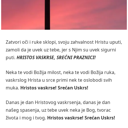
Zatvori oči i ruke sklopi, svoju zahvalnost Hristu uputi,
zamoli da je uvek uz tebe, jer s Njim su uvek sigurni
puti.
HRISTOS VASKRSE, SREĆNI PRAZNICI!
Neka te vodi Božija milost, neka te vodi Božija ruka,
vaskrslog Hrista u srce primi nek te oslobodi svih
muka.
Hristos vaskrse! Srećan Uskrs!
Danas je dan Hristovog vaskrsenja, danas je dan
našeg spasenja, uz tebe uvek neka je Bog, tvorac
života i mog i tvog.
Hristos vaskrse! Srećan Uskrs!