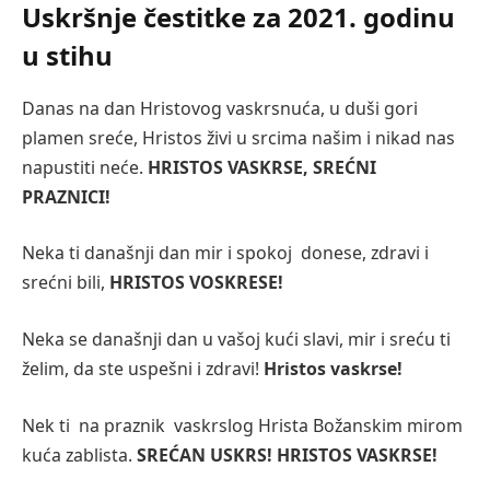
Uskršnje čestitke za 2021. godinu
u stihu
Danas na dan Hristovog vaskrsnuća, u duši gori
plamen sreće, Hristos živi u srcima našim i nikad nas
napustiti neće.
HRISTOS VASKRSE, SREĆNI
PRAZNICI!
Neka ti današnji dan mir i spokoj donese, zdravi i
srećni bili,
HRISTOS VOSKRESE!
Neka se današnji dan u vašoj kući slavi, mir i sreću ti
želim, da ste uspešni i zdravi!
Hristos vaskrse!
Nek ti na praznik vaskrslog Hrista Božanskim mirom
kuća zablista.
SREĆAN USKRS! HRISTOS VASKRSE!