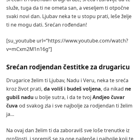
služe, tuga da ti ne ometa san, a veseljem ti otpočne
svaki novi dan. Ljubav neka te u stopu prati, leše želje
ti ne mogu dati. Srećan rođendan!
[su_youtube url=“https://www.youtube.com/watch?
v=mCxm2M1n16g“]
Srećan rodjendan čestitke za drugaricu
Drugarice želim ti Ljubav, Nadu i Veru, neka te sreća
kroz život prati,
da voliš i budeš voljena
, da nikad
ne
gubiš nadu
u bolje sutra, i da te tvoj
Andjeo čuvar
čuva
od svakog zla i sve najbolje za rodjendan ti želim
ja…
Na ovaj dan želim ti da zaboraviš sve loše trenutke iz
prošlosti, i spremiš se za one najlepše i najbolje koji te