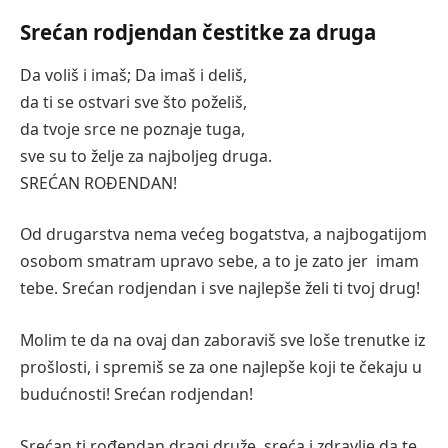
Srećan rodjendan čestitke za druga
Da voliš i imaš; Da imaš i deliš,
da ti se ostvari sve što poželiš,
da tvoje srce ne poznaje tuga,
sve su to želje za najboljeg druga.
SREĆAN ROĐENDAN!
Od drugarstva nema većeg bogatstva, a najbogatijom
osobom smatram upravo sebe, a to je zato jer imam
tebe. Srećan rodjendan i sve najlepše želi ti tvoj drug!
Molim te da na ovaj dan zaboraviš sve loše trenutke iz
prošlosti, i spremiš se za one najlepše koji te čekaju u
budućnosti! Srećan rodjendan!
Srećan ti rođendan dragi druže, sreća i zdravlje da te