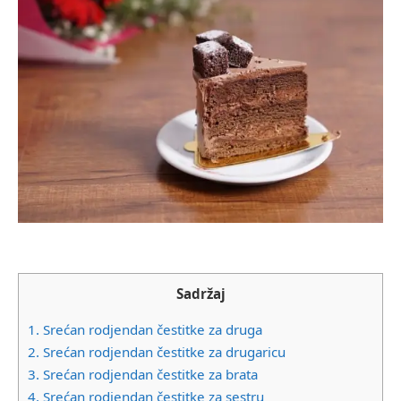
Sadržaj
1.
Srećan rodjendan čestitke za druga
2.
Srećan rodjendan čestitke za drugaricu
3.
Srećan rodjendan čestitke za brata
4.
Srećan rodjendan čestitke za sestru