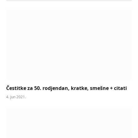
Čestitke za 50. rodjendan, kratke, smešne + citati
4. jun 2021.