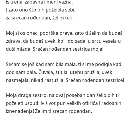
iskrena, zabavna i meni važna.
I zato ono što bih poželela sebi,
za srećan rođendan, želim tebi.
Moj si oslonac, podrška prava, zato ti želim da budeš
zdrava, da budeš uvek, ko’ i do sada, u srcu vesela u
duši mlada. Srećan rođendan sestrice moja!
Sećam se još kad sam bila mala, ti si me podigla kad
god sam pala. Čuvala, štitila, utehu pružila, uvek
nasmejala, nikad rastužila. Srećan rođendan sestrice!
Moja draga sestro, na ovaj poseban dan želio bih ti
poželeti uzbudljiv život pun velikih otkrića i radosnih
iznenađenja! Želim ti srećan rođendan.