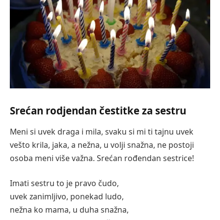
Srećan rodjendan čestitke za sestru
Meni si uvek draga i mila, svaku si mi ti tajnu uvek
vešto krila, jaka, a nežna, u volji snažna, ne postoji
osoba meni više važna. Srećan rođendan sestrice!
Imati sestru to je pravo čudo,
uvek zanimljivo, ponekad ludo,
nežna ko mama, u duha snažna,