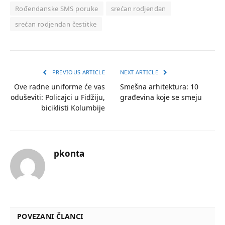
Rođendanske SMS poruke
srećan rodjendan
srećan rodjendan čestitke
PREVIOUS ARTICLE
NEXT ARTICLE
Ove radne uniforme će vas
Smešna arhitektura: 10
oduševiti: Policajci u Fidžiju,
građevina koje se smeju
biciklisti Kolumbije
pkonta
POVEZANI ČLANCI