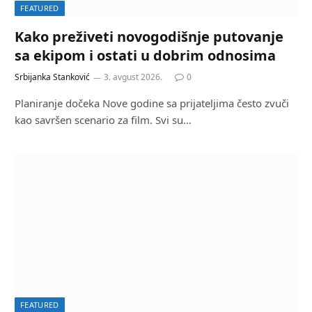
FEATURED
Kako preživeti novogodišnje putovanje
sa ekipom i ostati u dobrim odnosima
Srbijanka Stanković
3. avgust 2026.
0
Planiranje dočeka Nove godine sa prijateljima često zvuči
kao savršen scenario za film. Svi su…
FEATURED