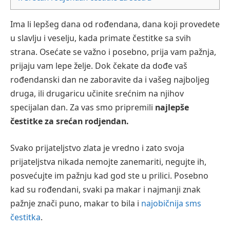
Ima li lepšeg dana od rođendana, dana koji provedete
u slavlju i veselju, kada primate čestitke sa svih
strana. Osećate se važno i posebno, prija vam pažnja,
prijaju vam lepe želje. Dok čekate da dođe vaš
rođendanski dan ne zaboravite da i vašeg najboljeg
druga, ili drugaricu učinite srećnim na njihov
specijalan dan. Za vas smo pripremili
najlepše
čestitke za srećan rodjendan.
Svako prijateljstvo zlata je vredno i zato svoja
prijateljstva nikada nemojte zanemariti, negujte ih,
posvećujte im pažnju kad god ste u prilici. Posebno
kad su rođendani, svaki pa makar i najmanji znak
pažnje znači puno, makar to bila i
najobičnija sms
čestitka
.