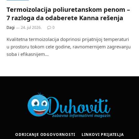
Termoizolacija poliuretanskom penom –
7 razloga da odaberete Kanna rešenja
Dagi
24. jul 2026.
0
Kvalitetna termoizolacija doprinosi prijatnijoj temperaturi
u prostoru tokom cele godine, ravnomernijem zagrevanju
soba i efikasnijem…
ODRICANJE ODGOVORNOSTI
LINKOVI PRIJATELJA