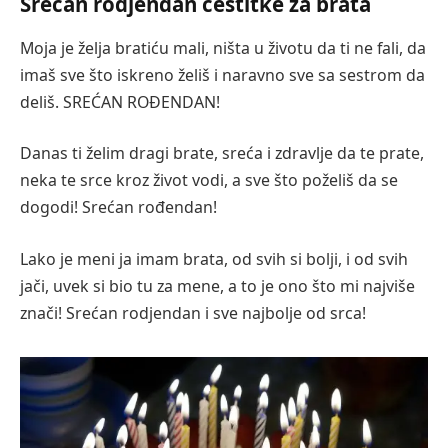
Srećan rodjendan čestitke za brata
Moja je želja bratiću mali, ništa u životu da ti ne fali, da
imaš sve što iskreno želiš i naravno sve sa sestrom da
deliš. SREĆAN ROĐENDAN!
Danas ti želim dragi brate, sreća i zdravlje da te prate,
neka te srce kroz život vodi, a sve što poželiš da se
dogodi! Srećan rođendan!
Lako je meni ja imam brata, od svih si bolji, i od svih
jači, uvek si bio tu za mene, a to je ono što mi najviše
znači! Srećan rodjendan i sve najbolje od srca!