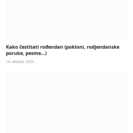
Kako čestitati rođendan (pokloni, rodjendanske
poruke, pesme…)
14. oktobar 2020.