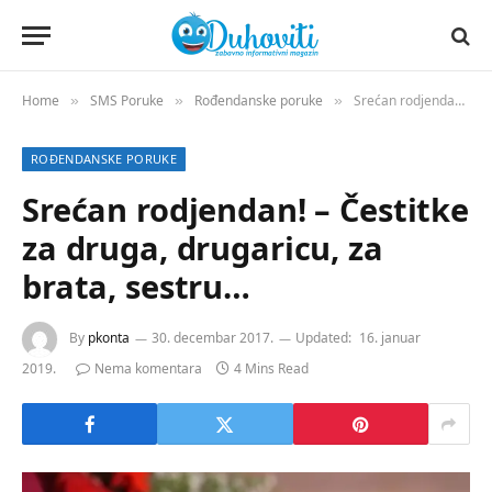
Home
SMS Poruke
Rođendanske poruke
Srećan rodjendan! – Čestitke za druga, drugaricu, za brata, sestru…
»
»
»
ROĐENDANSKE PORUKE
Srećan rodjendan! – Čestitke
za druga, drugaricu, za
brata, sestru…
By
pkonta
30. decembar 2017.
Updated:
16. januar
2019.
Nema komentara
4 Mins Read