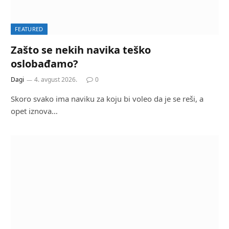
FEATURED
Zašto se nekih navika teško
oslobađamo?
Dagi
4. avgust 2026.
0
Skoro svako ima naviku za koju bi voleo da je se reši, a
opet iznova…