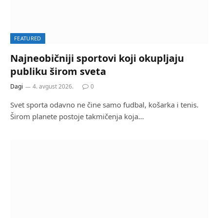
FEATURED
Najneobičniji sportovi koji okupljaju
publiku širom sveta
Dagi
4. avgust 2026.
0
Svet sporta odavno ne čine samo fudbal, košarka i tenis.
Širom planete postoje takmičenja koja…