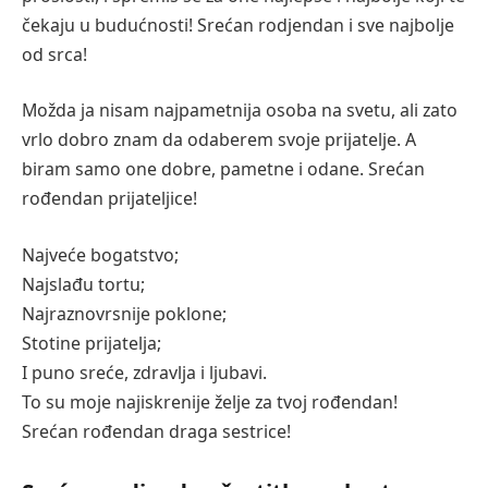
čekaju u budućnosti! Srećan rodjendan i sve najbolje
od srca!
Možda ja nisam najpametnija osoba na svetu, ali zato
vrlo dobro znam da odaberem svoje prijatelje. A
biram samo one dobre, pametne i odane. Srećan
rođendan prijateljice!
Najveće bogatstvo;
Najslađu tortu;
Najraznovrsnije poklone;
Stotine prijatelja;
I puno sreće, zdravlja i ljubavi.
To su moje najiskrenije želje za tvoj rođendan!
Srećan rođendan draga sestrice!