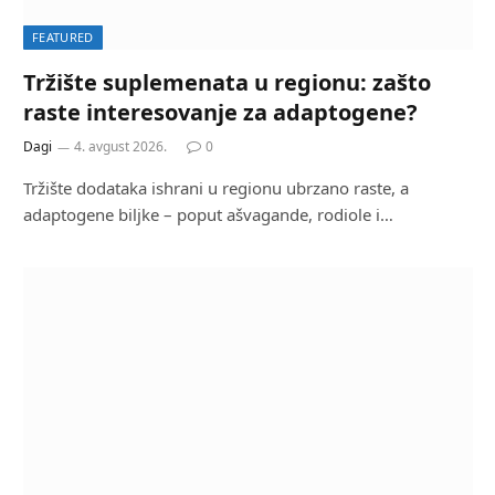
FEATURED
Tržište suplemenata u regionu: zašto
raste interesovanje za adaptogene?
Dagi
4. avgust 2026.
0
Tržište dodataka ishrani u regionu ubrzano raste, a
adaptogene biljke – poput ašvagande, rodiole i…