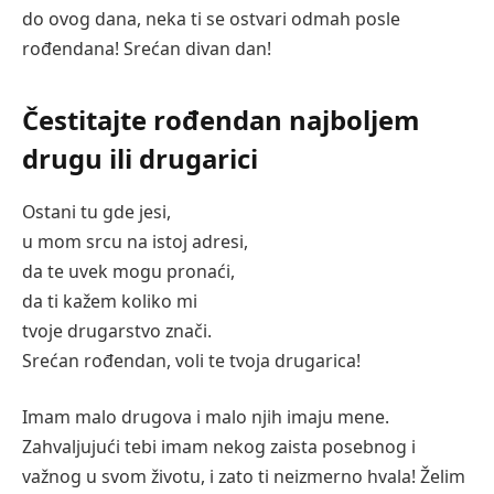
do ovog dana, neka ti se ostvari odmah posle
rođendana! Srećan divan dan!
Čestitajte rođendan najboljem
drugu ili drugarici
Ostani tu gde jesi,
u mom srcu na istoj adresi,
da te uvek mogu pronaći,
da ti kažem koliko mi
tvoje drugarstvo znači.
Srećan rođendan, voli te tvoja drugarica!
Imam malo drugova i malo njih imaju mene.
Zahvaljujući tebi imam nekog zaista posebnog i
važnog u svom životu, i zato ti neizmerno hvala! Želim