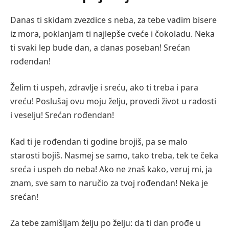
Danas ti skidam zvezdice s neba, za tebe vadim bisere
iz mora, poklanjam ti najlepše cveće i čokoladu. Neka
ti svaki lep bude dan, a danas poseban! Srećan
rođendan!
Želim ti uspeh, zdravlje i sreću, ako ti treba i para
vreću! Poslušaj ovu moju želju, provedi život u radosti
i veselju! Srećan rođendan!
Kad ti je rođendan ti godine brojiš, pa se malo
starosti bojiš. Nasmej se samo, tako treba, tek te čeka
sreća i uspeh do neba! Ako ne znaš kako, veruj mi, ja
znam, sve sam to naručio za tvoj rođendan! Neka je
srećan!
Za tebe zamišljam želju po želju: da ti dan prođe u