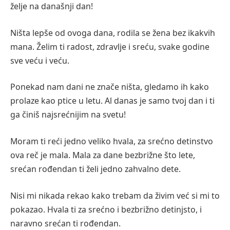
želje na današnji dan!
Ništa lepše od ovoga dana, rodila se žena bez ikakvih
mana. Želim ti radost, zdravlje i sreću, svake godine
sve veću i veću.
Ponekad nam dani ne znače ništa, gledamo ih kako
prolaze kao ptice u letu. Al danas je samo tvoj dan i ti
ga činiš najsrećnijim na svetu!
Moram ti reći jedno veliko hvala, za srećno detinstvo
ova reč je mala. Mala za dane bezbrižne što lete,
srećan rođendan ti želi jedno zahvalno dete.
Nisi mi nikada rekao kako trebam da živim već si mi to
pokazao. Hvala ti za srećno i bezbrižno detinjsto, i
naravno srećan ti rođendan.