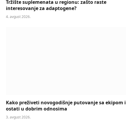
Tržište suplemenata u regionu: zašto raste
interesovanje za adaptogene?
4. avgust 2026.
Kako preživeti novogodišnje putovanje sa ekipom i
ostati u dobrim odnosima
3. avgust 2026.