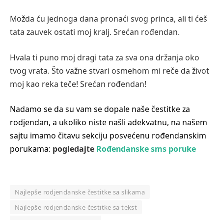
Možda ću jednoga dana pronaći svog princa, ali ti ćeš
tata zauvek ostati moj kralj. Srećan rođendan.
Hvala ti puno moj dragi tata za sva ona držanja oko
tvog vrata. Što važne stvari osmehom mi reče da život
moj kao reka teče! Srećan rođendan!
Nadamo se da su vam se dopale naše čestitke za
rodjendan, a ukoliko niste našli adekvatnu, na našem
sajtu imamo čitavu sekciju posvećenu rođendanskim
porukama:
pogledajte
Rođendanske sms poruke
Najlepše rodjendanske čestitke sa slikama
Najlepše rodjendanske čestitke sa tekst