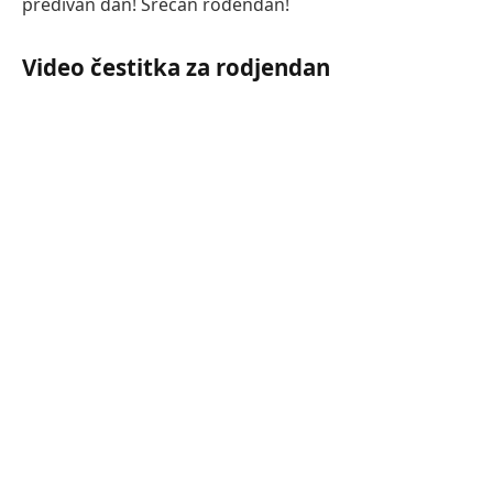
predivan dan! Srećan rođendan!
Video čestitka za rodjendan