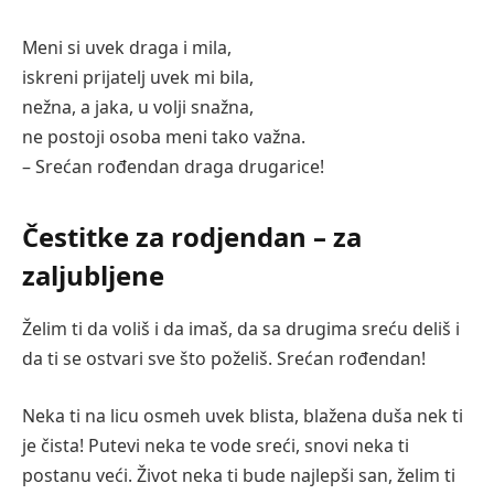
Meni si uvek draga i mila,
iskreni prijatelj uvek mi bila,
nežna, a jaka, u volji snažna,
ne postoji osoba meni tako važna.
– Srećan rođendan draga drugarice!
Čestitke za rodjendan – za
zaljubljene
Želim ti da voliš i da imaš, da sa drugima sreću deliš i
da ti se ostvari sve što poželiš. Srećan rođendan!
Neka ti na licu osmeh uvek blista, blažena duša nek ti
je čista! Putevi neka te vode sreći, snovi neka ti
postanu veći. Život neka ti bude najlepši san, želim ti