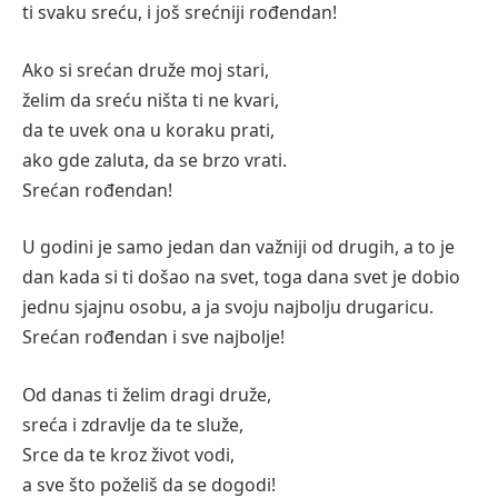
ti svaku sreću, i još srećniji rođendan!
Ako si srećan druže moj stari,
želim da sreću ništa ti ne kvari,
da te uvek ona u koraku prati,
ako gde zaluta, da se brzo vrati.
Srećan rođendan!
U godini je samo jedan dan važniji od drugih, a to je
dan kada si ti došao na svet, toga dana svet je dobio
jednu sjajnu osobu, a ja svoju najbolju drugaricu.
Srećan rođendan i sve najbolje!
Od danas ti želim dragi druže,
sreća i zdravlje da te služe,
Srce da te kroz život vodi,
a sve što poželiš da se dogodi!