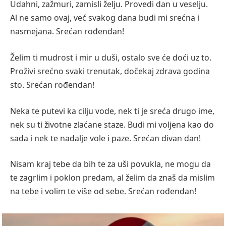
Udahni, zažmuri, zamisli želju. Provedi dan u veselju.
Al ne samo ovaj, već svakog dana budi mi srećna i
nasmejana. Srećan rođendan!
Želim ti mudrost i mir u duši, ostalo sve će doći uz to.
Proživi srećno svaki trenutak, dočekaj zdrava godina
sto. Srećan rođendan!
Neka te putevi ka cilju vode, nek ti je sreća drugo ime,
nek su ti životne zlaćane staze. Budi mi voljena kao do
sada i nek te nadalje vole i paze. Srećan divan dan!
Nisam kraj tebe da bih te za uši povukla, ne mogu da
te zagrlim i poklon predam, al želim da znaš da mislim
na tebe i volim te više od sebe. Srećan rođendan!