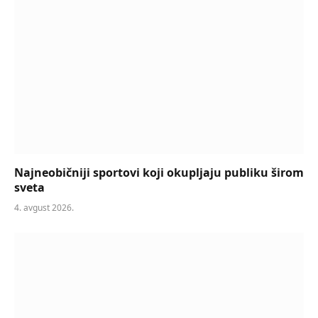
Najneobičniji sportovi koji okupljaju publiku širom
sveta
4. avgust 2026.