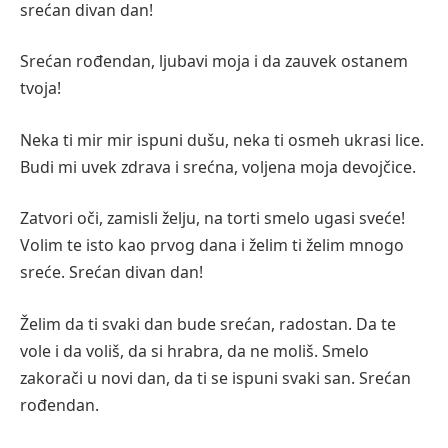
srećan divan dan!
Srećan rođendan, ljubavi moja i da zauvek ostanem
tvoja!
Neka ti mir mir ispuni dušu, neka ti osmeh ukrasi lice.
Budi mi uvek zdrava i srećna, voljena moja devojčice.
Zatvori oči, zamisli želju, na torti smelo ugasi sveće!
Volim te isto kao prvog dana i želim ti želim mnogo
sreće. Srećan divan dan!
Želim da ti svaki dan bude srećan, radostan. Da te
vole i da voliš, da si hrabra, da ne moliš. Smelo
zakorači u novi dan, da ti se ispuni svaki san. Srećan
rođendan.