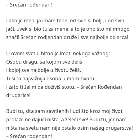
– Srećan rođendan!
Lako je meni ja imam tebe, od svih si bolji, i od svih
jači, uvek si bio tu za mene, a to je ono što mi mnogo
znači! Srećan rodjendan druže i sve najbolje od srca!
U ovom svetu, bitno je imati nekoga važnog:
Osobu dragu, sa kojom sve deliš
i kojoj sve najbolje u životu želiš.
Ti si ta najvažnija osoba u mom životu,
i zato ti želim da doživiš stotu. – Srećan Rođendan
drugarice!
Budi tu, sita sam savršenih ljudi što kroz moj život
prolaze ne dajući ništa, a želeći sve! Budi tu, jer nam
ništa na svetu nam nije ostalo osim našeg drugarstva!
– Srećan rođendan!