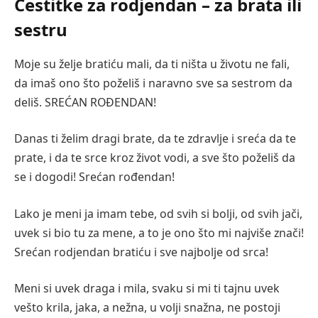
Čestitke za rodjendan – za brata ili
sestru
Moje su želje bratiću mali, da ti ništa u životu ne fali,
da imaš ono što poželiš i naravno sve sa sestrom da
deliš. SREĆAN ROĐENDAN!
Danas ti želim dragi brate, da te zdravlje i sreća da te
prate, i da te srce kroz život vodi, a sve što poželiš da
se i dogodi! Srećan rođendan!
Lako je meni ja imam tebe, od svih si bolji, od svih jači,
uvek si bio tu za mene, a to je ono što mi najviše znači!
Srećan rodjendan bratiću i sve najbolje od srca!
Meni si uvek draga i mila, svaku si mi ti tajnu uvek
vešto krila, jaka, a nežna, u volji snažna, ne postoji