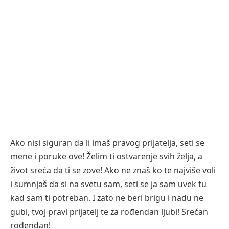
Ako nisi siguran da li imaš pravog prijatelja, seti se
mene i poruke ove! Želim ti ostvarenje svih želja, a
život sreća da ti se zove! Ako ne znaš ko te najviše voli
i sumnjaš da si na svetu sam, seti se ja sam uvek tu
kad sam ti potreban. I zato ne beri brigu i nadu ne
gubi, tvoj pravi prijatelj te za rođendan ljubi! Srećan
rođendan!