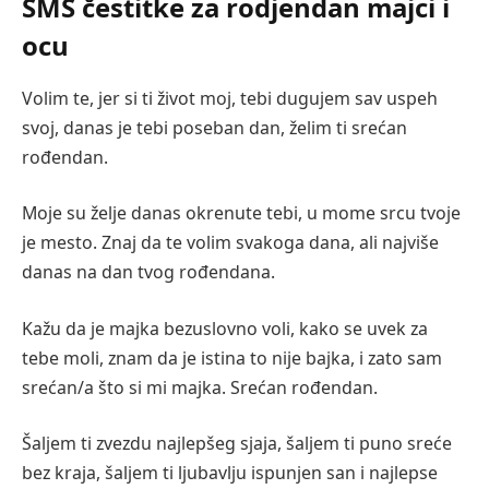
SMS čestitke za rodjendan majci i
ocu
Volim te, jer si ti život moj, tebi dugujem sav uspeh
svoj, danas je tebi poseban dan, želim ti srećan
rođendan.
Moje su želje danas okrenute tebi, u mome srcu tvoje
je mesto. Znaj da te volim svakoga dana, ali najviše
danas na dan tvog rođendana.
Kažu da je majka bezuslovno voli, kako se uvek za
tebe moli, znam da je istina to nije bajka, i zato sam
srećan/a što si mi majka. Srećan rođendan.
Šaljem ti zvezdu najlepšeg sjaja, šaljem ti puno sreće
bez kraja, šaljem ti ljubavlju ispunjen san i najlepse