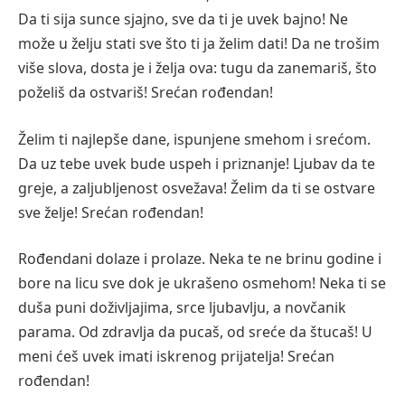
Da ti sija sunce sjajno, sve da ti je uvek bajno! Ne
može u želju stati sve što ti ja želim dati! Da ne trošim
više slova, dosta je i želja ova: tugu da zanemariš, što
poželiš da ostvariš! Srećan rođendan!
Želim ti najlepše dane, ispunjene smehom i srećom.
Da uz tebe uvek bude uspeh i priznanje! Ljubav da te
greje, a zaljubljenost osvežava! Želim da ti se ostvare
sve želje! Srećan rođendan!
Rođendani dolaze i prolaze. Neka te ne brinu godine i
bore na licu sve dok je ukrašeno osmehom! Neka ti se
duša puni doživljajima, srce ljubavlju, a novčanik
parama. Od zdravlja da pucaš, od sreće da štucaš! U
meni ćeš uvek imati iskrenog prijatelja! Srećan
rođendan!