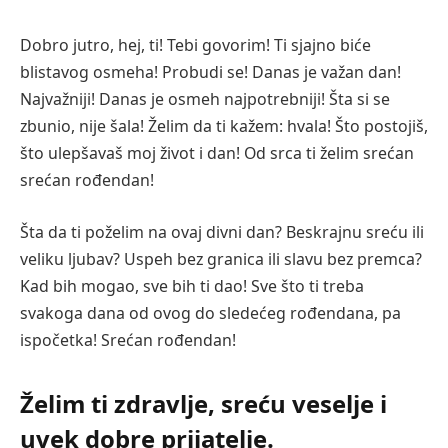
Dobro jutro, hej, ti! Tebi govorim! Ti sjajno biće
blistavog osmeha! Probudi se! Danas je važan dan!
Najvažniji! Danas je osmeh najpotrebniji! Šta si se
zbunio, nije šala! Želim da ti kažem: hvala! Što postojiš,
što ulepšavaš moj život i dan! Od srca ti želim srećan
srećan rođendan!
Šta da ti poželim na ovaj divni dan? Beskrajnu sreću ili
veliku ljubav? Uspeh bez granica ili slavu bez premca?
Kad bih mogao, sve bih ti dao! Sve što ti treba
svakoga dana od ovog do sledećeg rođendana, pa
ispočetka! Srećan rođendan!
Želim ti zdravlje, sreću veselje i
uvek dobre prijatelje.