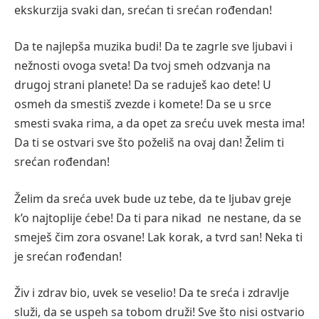
ekskurzija svaki dan, srećan ti srećan rođendan!
Da te najlepša muzika budi! Da te zagrle sve ljubavi i
nežnosti ovoga sveta! Da tvoj smeh odzvanja na
drugoj strani planete! Da se raduješ kao dete! U
osmeh da smestiš zvezde i komete! Da se u srce
smesti svaka rima, a da opet za sreću uvek mesta ima!
Da ti se ostvari sve što poželiš na ovaj dan! Želim ti
srećan rođendan!
Želim da sreća uvek bude uz tebe, da te ljubav greje
k’o najtoplije ćebe! Da ti para nikad ne nestane, da se
smeješ čim zora osvane! Lak korak, a tvrd san! Neka ti
je srećan rođendan!
Živ i zdrav bio, uvek se veselio! Da te sreća i zdravlje
služi, da se uspeh sa tobom druži! Sve što nisi ostvario