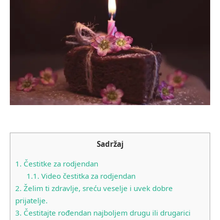
Sadržaj
1.
Čestitke za rodjendan
1.1.
Video čestitka za rodjendan
2.
Želim ti zdravlje, sreću veselje i uvek dobre
prijatelje.
3.
Čestitajte rođendan najboljem drugu ili drugarici