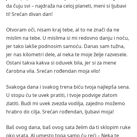
da čuju svi – najdraža na celoj planeti, meni si ljubavi
ti! Srećan divan dan!
Otvoram oči, nisam kraj tebe, al to ne znači da ne
mislim na tebe. U mislima si mi redovno danju i noću,
jer tako lakše podnosim samoću. Danas sam tužna,
jer nas kilometri dele, al neka te moje želje razvesele.
Ostani takva kakva si oduvek bila, jer si za mene
čarobna vila. Srećan rođendan moja vilo!
Svakoga dana i svakog trena biću tvoja najlepša sena.
U stopu ću te uvek pratiti, i tvoje podvige zlatom
zlatiti. Budi mi uvek zvezda vodilja, zajedno možemo
hrabro do cilja. Srećan rođendan, ljubavi moja!
Baš ovog dana, baš ovog sata želim da ti sklopim ruke
oko vrata. Al umesto toga samo ću reći – Neka te