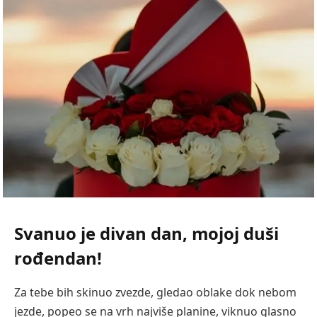
Svanuo je divan dan, mojoj duši
rođendan!
Za tebe bih skinuo zvezde, gledao oblake dok nebom
jezde, popeo se na vrh najviše planine, viknuo glasno