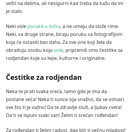
vešti na delima, ali nesigurni kad treba da kažu da im
je stalo.
Neki vole
poruke u stihu
, a ne umeju da slože rime.
Neki, sa druge strane, biraju poruku sa fotografijom
koja će ostaviti bez daha. Za sve one koji žele da
obraduju osobu koju
vole
, pripremili smo čestitke za
rodjendan koje su lepe, kulturne i originalne.
Čestitke za rodjendan
Neka te prati svaka sreća, tamo gde je ima da
postane veća! Neka ti sunce sija snažno, da se ostvari
sve što ti je važno! Da te zdravlje služi, a ljubav cveta!
Da ti se ispuni svaki san! Želim ti srećan rođendan!
Za rođendan ti želim radost, dao bih ti večnu mladost!