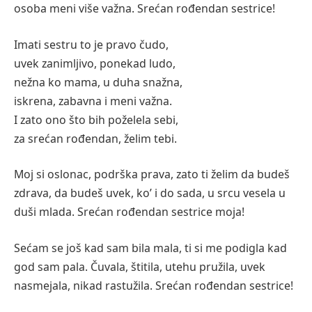
osoba meni više važna. Srećan rođendan sestrice!
Imati sestru to je pravo čudo,
uvek zanimljivo, ponekad ludo,
nežna ko mama, u duha snažna,
iskrena, zabavna i meni važna.
I zato ono što bih poželela sebi,
za srećan rođendan, želim tebi.
Moj si oslonac, podrška prava, zato ti želim da budeš
zdrava, da budeš uvek, ko’ i do sada, u srcu vesela u
duši mlada. Srećan rođendan sestrice moja!
Sećam se još kad sam bila mala, ti si me podigla kad
god sam pala. Čuvala, štitila, utehu pružila, uvek
nasmejala, nikad rastužila. Srećan rođendan sestrice!