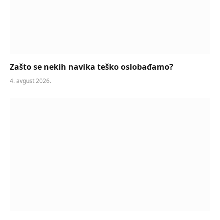
Zašto se nekih navika teško oslobađamo?
4. avgust 2026.