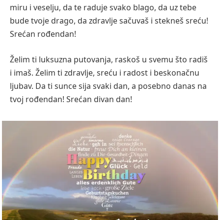
miru i veselju, da te raduje svako blago, da uz tebe
bude tvoje drago, da zdravlje sačuvaš i stekneš sreću!
Srećan rođendan!
Želim ti luksuzna putovanja, raskoš u svemu što radiš
i imaš. Želim ti zdravlje, sreću i radost i beskonačnu
ljubav. Da ti sunce sija svaki dan, a posebno danas na
tvoj rođendan! Srećan divan dan!