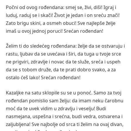
Počni od ovog rođendana: smej se, živi, diši! Igraj i
luduj, raduj se i skači! Život je jedan i on sreću znači!
Zato brigu skini, a osmeh obuci! Sve najlepše želje
imaš u ovoj jednoj poruci! Srećan rođendan!
Želim ti do sledećeg rođendana: želje da se ostvaruju i
rastu, ljubav da se uvećava i širi, da tuga u tvoje srce
ne prigviri, zdravlje i novac da te služe, sreća i uspeh
da se s tobom druže, da te prati dobro svako, a za
ostalo ćeš lako! Srećan rođendan!
Kazaljke na satu sklopile su se u ponoć. Samo za tvoj
rođendan pomislio sam želju: da imam neku čarobnu
moć da te uvek vidim u zdravlju i veselju! Budi
nasmejana, uspešna i srećna, budi vedra, ostvarena i
zaljubljena! Sve najbolje od srca ti želim na ovaj divan,