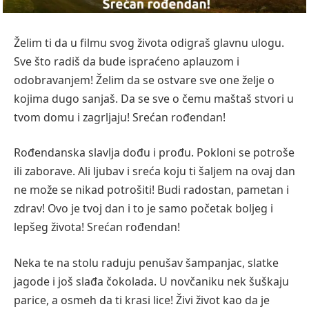
Želim ti da u filmu svog života odigraš glavnu ulogu.
Sve što radiš da bude ispraćeno aplauzom i
odobravanjem! Želim da se ostvare sve one želje o
kojima dugo sanjaš. Da se sve o čemu maštaš stvori u
tvom domu i zagrljaju! Srećan rođendan!
Rođendanska slavlja dođu i prođu. Pokloni se potroše
ili zaborave. Ali ljubav i sreća koju ti šaljem na ovaj dan
ne može se nikad potrošiti! Budi radostan, pametan i
zdrav! Ovo je tvoj dan i to je samo početak boljeg i
lepšeg života! Srećan rođendan!
Neka te na stolu raduju penušav šampanjac, slatke
jagode i još slađa čokolada. U novčaniku nek šuškaju
parice, a osmeh da ti krasi lice! Živi život kao da je