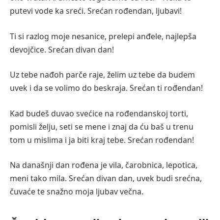
putevi vode ka sreći. Srećan rođendan, ljubavi!
Ti si razlog moje nesanice, prelepi anđele, najlepša
devojčice. Srećan divan dan!
Uz tebe nađoh parče raje, želim uz tebe da budem
uvek i da se volimo do beskraja. Srećan ti rođendan!
Kad budeš duvao svećice na rođendanskoj torti,
pomisli želju, seti se mene i znaj da ću baš u trenu
tom u mislima i ja biti kraj tebe. Srećan rođendan!
Na današnji dan rođena je vila, čarobnica, lepotica,
meni tako mila. Srećan divan dan, uvek budi srećna,
čuvaće te snažno moja ljubav večna.