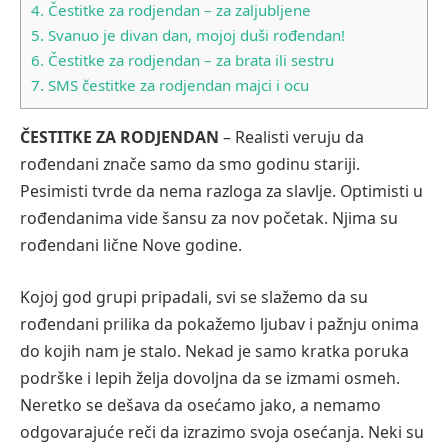
4.
Čestitke za rodjendan – za zaljubljene
5.
Svanuo je divan dan, mojoj duši rođendan!
6.
Čestitke za rodjendan – za brata ili sestru
7.
SMS čestitke za rodjendan majci i ocu
ČESTITKE ZA RODJENDAN
– Realisti veruju da
rođendani znače samo da smo godinu stariji.
Pesimisti tvrde da nema razloga za slavlje. Optimisti u
rođendanima vide šansu za nov početak. Njima su
rođendani lične Nove godine.
Kojoj god grupi pripadali, svi se slažemo da su
rođendani prilika da pokažemo ljubav i pažnju onima
do kojih nam je stalo. Nekad je samo kratka poruka
podrške i lepih želja dovoljna da se izmami osmeh.
Neretko se dešava da osećamo jako, a nemamo
odgovarajuće reči da izrazimo svoja osećanja. Neki su