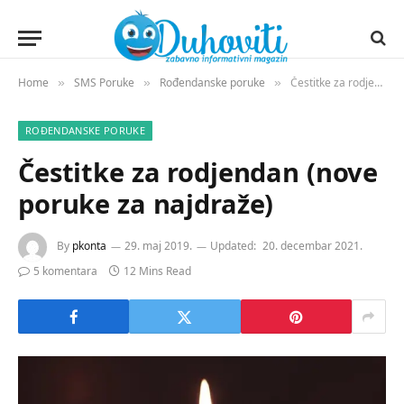
Home
SMS Poruke
Rođendanske poruke
Čestitke za rodjendan (nove poruke za najdraže)
»
»
»
ROĐENDANSKE PORUKE
Čestitke za rodjendan (nove
poruke za najdraže)
By
pkonta
29. maj 2019.
Updated:
20. decembar 2021.
5 komentara
12 Mins Read