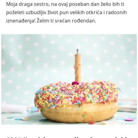
Moja draga sestro, na ovaj poseban dan želio bih ti
poželeti uzbudljiv život pun velikih otkrića i radosnih
iznenađenja! Želim ti srećan rođendan.