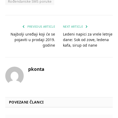
Rođendanske SMS poruke
PREVIOUS ARTICLE
NEXT ARTICLE
Najbolji uređaji koji će se
Ledeni napici za vrele letnje
pojaviti u prodaji 2019.
dane: Sok od zove, ledena
godine
kafa, sirup od nane
pkonta
POVEZANI ČLANCI