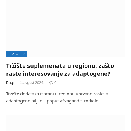
FEATURED
Tržište suplemenata u regionu: zašto
raste interesovanje za adaptogene?
Dagi
4. avgust 2026.
0
Tržište dodataka ishrani u regionu ubrzano raste, a
adaptogene biljke – poput ašvagande, rodiole i…