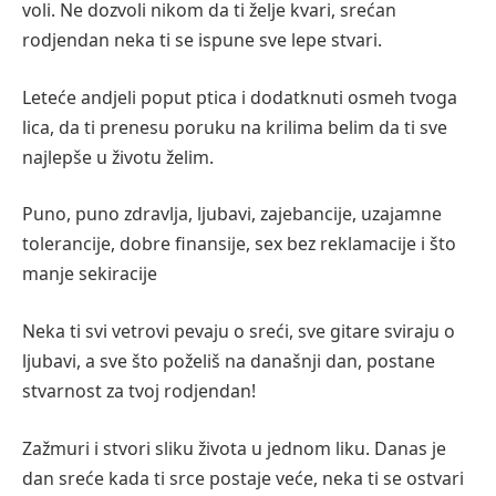
voli. Ne dozvoli nikom da ti želje kvari, srećan
rodjendan neka ti se ispune sve lepe stvari.
Leteće andjeli poput ptica i dodatknuti osmeh tvoga
lica, da ti prenesu poruku na krilima belim da ti sve
najlepše u životu želim.
Puno, puno zdravlja, ljubavi, zajebancije, uzajamne
tolerancije, dobre finansije, sex bez reklamacije i što
manje sekiracije
Neka ti svi vetrovi pevaju o sreći, sve gitare sviraju o
ljubavi, a sve što poželiš na današnji dan, postane
stvarnost za tvoj rodjendan!
Zažmuri i stvori sliku života u jednom liku. Danas je
dan sreće kada ti srce postaje veće, neka ti se ostvari