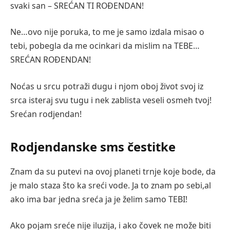
svaki san – SREĆAN TI ROĐENDAN!
Ne…ovo nije poruka, to me je samo izdala misao o
tebi, pobegla da me ocinkari da mislim na TEBE…
SREĆAN ROĐENDAN!
Noćas u srcu potraži dugu i njom oboj život svoj iz
srca isteraj svu tugu i nek zablista veseli osmeh tvoj!
Srećan rodjendan!
Rodjendanske sms čestitke
Znam da su putevi na ovoj planeti trnje koje bode, da
je malo staza što ka sreći vode. Ja to znam po sebi,al
ako ima bar jedna sreća ja je želim samo TEBI!
Ako pojam sreće nije iluzija, i ako čovek ne može biti