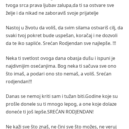
tvoga srca prava ljubav zalupa,da ti sa ostvare sve
želje i da nikad ne zaboraviš svoje prijatelje
Nastoj u životu da voliš, da svim silama ostvariš cilj, da
svaki tvoj pokret bude uspešan, koračaj i ne dozvoli
da te iko sapliće. Srećan Rodjendan sve najlepše. !!!
Neka ti svetlost ovoga dana obasja dušu i ispuni je
najdivnijim osećanjima. Bog neka ti sačuva sve ono
što imaš, a podari ono sto nemaš, a voliš. Srećan
rodjendan!!!
Danas se nemoj kriti sam i tužan biti.Godine koje su
prošle donele su ti mnogo lepog, a one koje dolaze
doneće ti još lepše.SREĆAN RODJENDAN!
Ne kaži sve što znaš, ne čini sve što možes, ne veruj