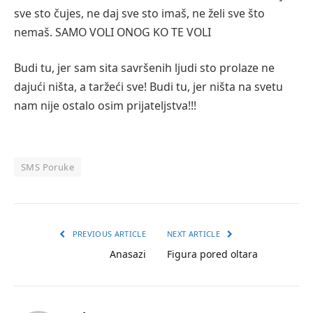
sve sto čujes, ne daj sve sto imaš, ne želi sve što
nemaš. SAMO VOLI ONOG KO TE VOLI
Budi tu, jer sam sita savršenih ljudi sto prolaze ne
dajući ništa, a taržeći sve! Budi tu, jer ništa na svetu
nam nije ostalo osim prijateljstva!!!
SMS Poruke
PREVIOUS ARTICLE
NEXT ARTICLE
Anasazi
Figura pored oltara