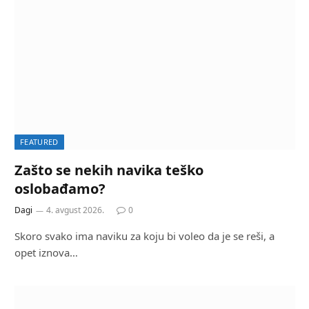
FEATURED
Zašto se nekih navika teško
oslobađamo?
Dagi
4. avgust 2026.
0
Skoro svako ima naviku za koju bi voleo da je se reši, a
opet iznova…