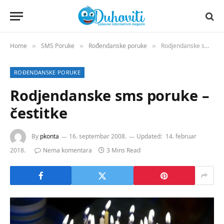
Home
SMS Poruke
Rođendanske poruke
Rodjendanske sms poruke – čestitke
»
»
»
ROĐENDANSKE PORUKE
Rodjendanske sms poruke –
čestitke
By
pkonta
16. septembar 2008.
Updated:
14. februar
2018.
Nema komentara
3 Mins Read