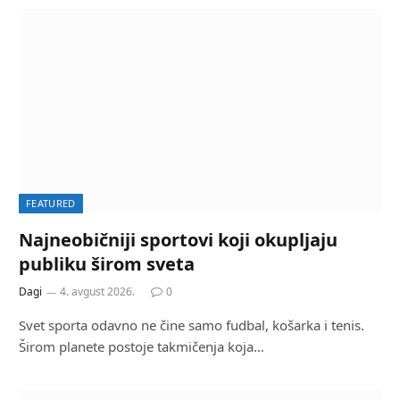
FEATURED
Najneobičniji sportovi koji okupljaju
publiku širom sveta
Dagi
4. avgust 2026.
0
Svet sporta odavno ne čine samo fudbal, košarka i tenis.
Širom planete postoje takmičenja koja…