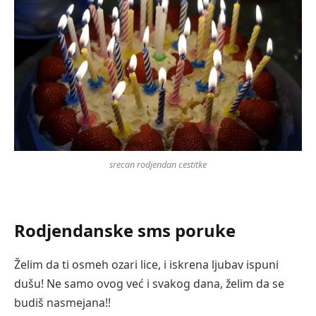
srecan rodjendan cestitke
Rodjendanske sms poruke
Želim da ti osmeh ozari lice, i iskrena ljubav ispuni
dušu! Ne samo ovog već i svakog dana, želim da se
budiš nasmejana!!