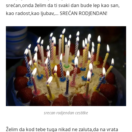
srećan,onda želim da ti svaki dan bude lep kao san,
kao radost,kao ljubav,… SREĆAN RODJENDAN!
srecan rodjendan cestitke
Želim da kod tebe tuga nikad ne zaluta,da na vrata