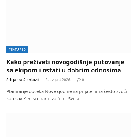
FEATURED
Kako preživeti novogodišnje putovanje
sa ekipom i ostati u dobrim odnosima
Srbijanka Stanković
3. avgust 2026.
0
Planiranje dočeka Nove godine sa prijateljima često zvuči
kao savršen scenario za film. Svi su…