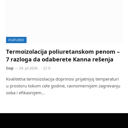
FEATURED
Termoizolacija poliuretanskom penom –
7 razloga da odaberete Kanna rešenja
Dagi
24. jul 2026.
0
Kvalitetna termoizolacija doprinosi prijatnijoj temperaturi
u prostoru tokom cele godine, ravnomernijem zagrevanju
soba i efikasnijem…