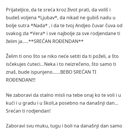
Prijateljice, da te sreća kroz život prati, da voliš i
budeš voljena *Ljubav*, da nikad ne gubiš nadu u
bolje sutra *Nada* , i da te tvoj Andjeo čuvar čuva od
svakog zla *Vera* i sve najbolje za sve rodjendane ti
želim ja…..**SREĆAN ROĐENDAN**
Želim ti ono što se niko neće setiti da ti poželi, a što
isčekujes ćuteci…Neka i to neizrečeno, što samo ti
znaš, bude ispunjeno……BEBO SREĆAN TI
ROĐENDAN!!!
Ne zaboravi da stalno misli na tebe onaj ko te voli i u
kući i u gradu i u školi,a posebno na današnji dan…
Srećan ti rodjendan!
Zaboravi svu muku, tugu i boli na današnji dan samo