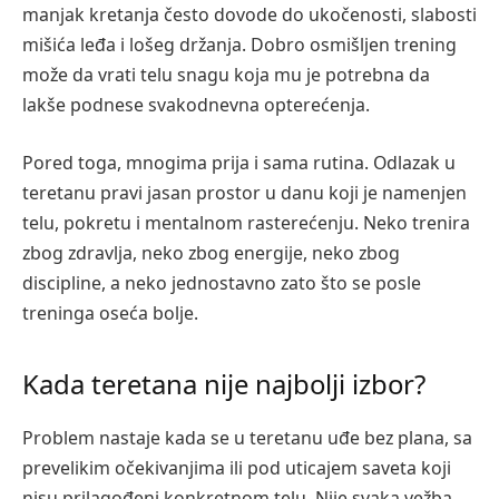
manjak kretanja često dovode do ukočenosti, slabosti
mišića leđa i lošeg držanja. Dobro osmišljen trening
može da vrati telu snagu koja mu je potrebna da
lakše podnese svakodnevna opterećenja.
Pored toga, mnogima prija i sama rutina. Odlazak u
teretanu pravi jasan prostor u danu koji je namenjen
telu, pokretu i mentalnom rasterećenju. Neko trenira
zbog zdravlja, neko zbog energije, neko zbog
discipline, a neko jednostavno zato što se posle
treninga oseća bolje.
Kada teretana nije najbolji izbor?
Problem nastaje kada se u teretanu uđe bez plana, sa
prevelikim očekivanjima ili pod uticajem saveta koji
nisu prilagođeni konkretnom telu. Nije svaka vežba