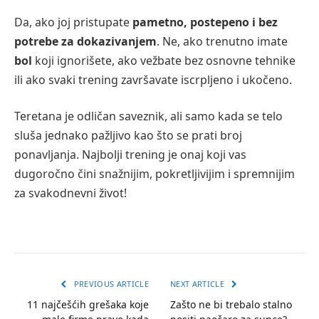
Da, ako joj pristupate
pametno, postepeno i bez
potrebe za dokazivanjem
. Ne, ako trenutno imate
bol
koji ignorišete, ako vežbate bez osnovne tehnike
ili ako svaki trening završavate iscrpljeno i ukočeno.
Teretana je odličan saveznik, ali samo kada se telo
sluša jednako pažljivo kao što se prati broj
ponavljanja. Najbolji trening je onaj koji vas
dugoročno čini snažnijim, pokretljivijim i spremnijim
za svakodnevni život!
PREVIOUS ARTICLE
NEXT ARTICLE
11 najčešćih grešaka koje
Zašto ne bi trebalo stalno