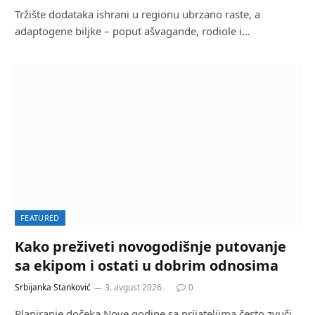
Tržište dodataka ishrani u regionu ubrzano raste, a
adaptogene biljke – poput ašvagande, rodiole i…
FEATURED
Kako preživeti novogodišnje putovanje
sa ekipom i ostati u dobrim odnosima
Srbijanka Stanković
3. avgust 2026.
0
Planiranje dočeka Nove godine sa prijateljima često zvuči