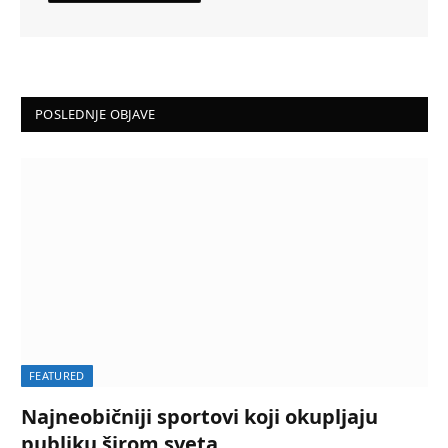
POSLEDNJE OBJAVE
FEATURED
Najneobičniji sportovi koji okupljaju
publiku širom sveta