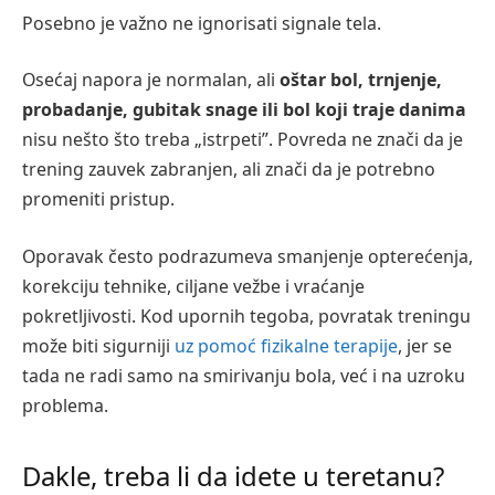
Posebno je važno ne ignorisati signale tela.
Osećaj napora je normalan, ali
oštar bol, trnjenje,
probadanje, gubitak snage ili bol koji traje danima
nisu nešto što treba „istrpeti”. Povreda ne znači da je
trening zauvek zabranjen, ali znači da je potrebno
promeniti pristup.
Oporavak često podrazumeva smanjenje opterećenja,
korekciju tehnike, ciljane vežbe i vraćanje
pokretljivosti. Kod upornih tegoba, povratak treningu
može biti sigurniji
uz pomoć fizikalne terapije
, jer se
tada ne radi samo na smirivanju bola, već i na uzroku
problema.
Dakle, treba li da idete u teretanu?