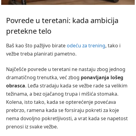
Povrede u teretani: kada ambicija
pretekne telo
Baš kao što pažljivo birate
odeću za trening
, tako i
vežbe treba planirati pametno.
Najčešće povrede u teretani ne nastaju zbog jednog
dramatičnog trenutka, već zbog
ponavljanja lošeg
obrasca
. Leđa stradaju kada se vežbe rade sa velikim
težinama, a bez ojačanog trupa i mišića stomaka.
Kolena, isto tako, kada se opterećenje povećava
prebrzo, ramena kada se forsiraju pokreti za koje
nema dovoljno pokretljivosti, a vrat kada se napetost
prenosi iz svake vežbe.