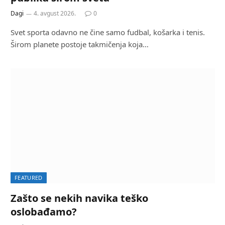
Dagi
4. avgust 2026.
0
Svet sporta odavno ne čine samo fudbal, košarka i tenis.
Širom planete postoje takmičenja koja…
FEATURED
Zašto se nekih navika teško
oslobađamo?