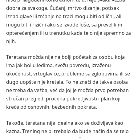
dobra za svakoga. Čučanj, mrtvo dizanje, potisak
iznad glave ili trčanje na traci mogu biti odlični, ali
mogu biti i rizični ako se izvode loše, sa prevelikim
opterećenjem ili u trenutku kada telo nije spremno za
njih.
Teretana možda nije najbolji početak za osobu koja
ima jak bol u leđima, svežu povredu, izraženu
ukočenost, vrtoglavice, probleme sa zglobovima ili se
dugo uopšte nije kretala. To ne znači da takva osoba
ne treba da vežba, već da joj je možda prvo potreban
stručan pregled, procena pokretljivosti i plan koji
kreće od osnovnih, bezbednih pokreta.
Takođe, teretana nije idealna ako se doživljava kao
kazna. Trening ne bi trebalo da bude način da se telo