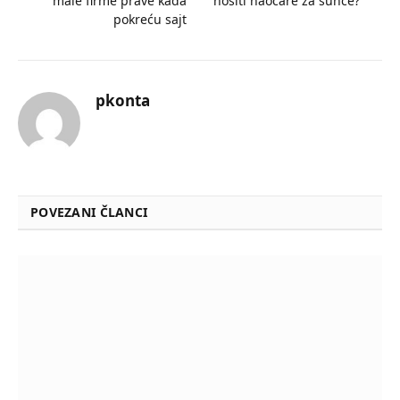
male firme prave kada
nositi naočare za sunce?
pokreću sajt
pkonta
POVEZANI ČLANCI