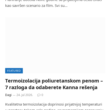
kao savršen scenario za film. Svi su…
FEATURED
Termoizolacija poliuretanskom penom –
7 razloga da odaberete Kanna rešenja
Dagi
24. jul 2026.
0
Kvalitetna termoizolacija doprinosi prijatnijoj temperaturi
u prostoru tokom cele godine, ravnomernijem zagrevanju