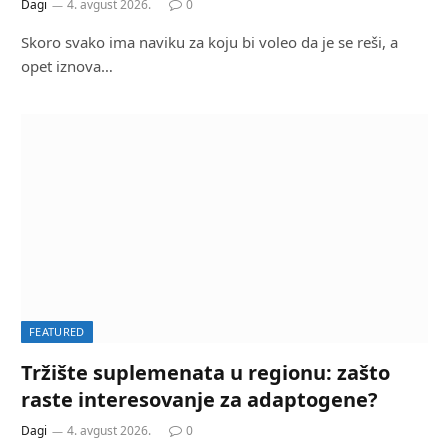
Dagi
4. avgust 2026.
0
Skoro svako ima naviku za koju bi voleo da je se reši, a
opet iznova…
FEATURED
Tržište suplemenata u regionu: zašto
raste interesovanje za adaptogene?
Dagi
4. avgust 2026.
0