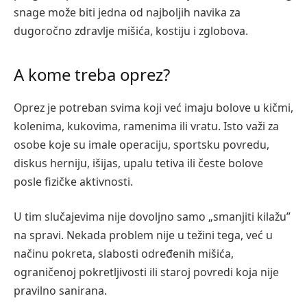
snage može biti jedna od najboljih navika za
dugoročno zdravlje mišića, kostiju i zglobova.
A kome treba oprez?
Oprez je potreban svima koji već imaju bolove u kičmi,
kolenima, kukovima, ramenima ili vratu. Isto važi za
osobe koje su imale operaciju, sportsku povredu,
diskus herniju, išijas, upalu tetiva ili česte bolove
posle fizičke aktivnosti.
U tim slučajevima nije dovoljno samo „smanjiti kilažu”
na spravi. Nekada problem nije u težini tega, već u
načinu pokreta, slabosti određenih mišića,
ograničenoj pokretljivosti ili staroj povredi koja nije
pravilno sanirana.