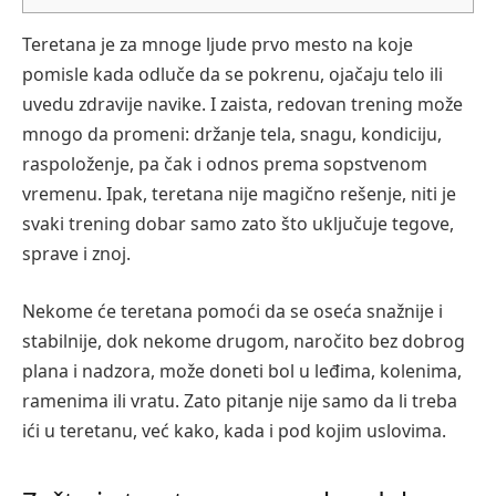
Teretana je za mnoge ljude prvo mesto na koje
pomisle kada odluče da se pokrenu, ojačaju telo ili
uvedu zdravije navike. I zaista, redovan trening može
mnogo da promeni: držanje tela, snagu, kondiciju,
raspoloženje, pa čak i odnos prema sopstvenom
vremenu. Ipak, teretana nije magično rešenje, niti je
svaki trening dobar samo zato što uključuje tegove,
sprave i znoj.
Nekome će teretana pomoći da se oseća snažnije i
stabilnije, dok nekome drugom, naročito bez dobrog
plana i nadzora, može doneti bol u leđima, kolenima,
ramenima ili vratu. Zato pitanje nije samo da li treba
ići u teretanu, već kako, kada i pod kojim uslovima.