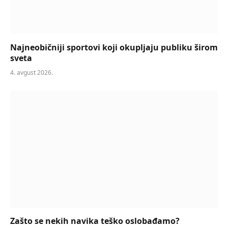
Najneobičniji sportovi koji okupljaju publiku širom
sveta
4. avgust 2026.
Zašto se nekih navika teško oslobađamo?