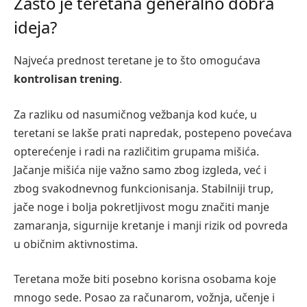
Zašto je teretana generalno dobra
ideja?
Najveća prednost teretane je to što omogućava
kontrolisan trening
.
Za razliku od nasumičnog vežbanja kod kuće, u
teretani se lakše prati napredak, postepeno povećava
opterećenje i radi na različitim grupama mišića.
Jačanje mišića nije važno samo zbog izgleda, već i
zbog svakodnevnog funkcionisanja. Stabilniji trup,
jače noge i bolja pokretljivost mogu značiti manje
zamaranja, sigurnije kretanje i manji rizik od povreda
u običnim aktivnostima.
Teretana može biti posebno korisna osobama koje
mnogo sede. Posao za računarom, vožnja, učenje i