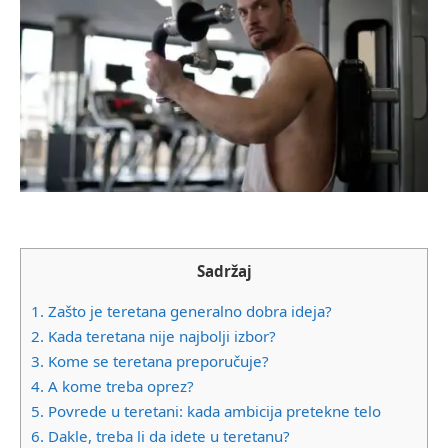
Sadržaj
1.
Zašto je teretana generalno dobra ideja?
2.
Kada teretana nije najbolji izbor?
3.
Kome se teretana preporučuje?
4.
A kome treba oprez?
5.
Povrede u teretani: kada ambicija pretekne telo
6.
Dakle, treba li da idete u teretanu?