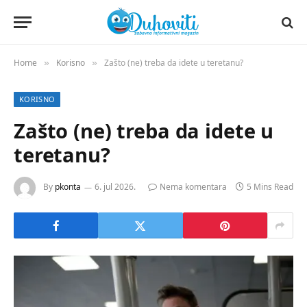
Home
Korisno
Zašto (ne) treba da idete u teretanu?
»
»
KORISNO
Zašto (ne) treba da idete u
teretanu?
By
pkonta
6. jul 2026.
Nema komentara
5 Mins Read