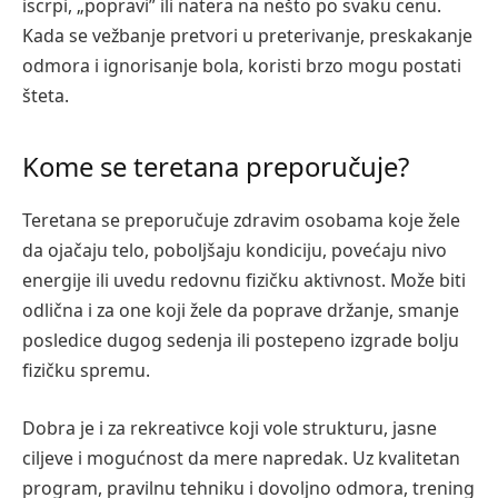
iscrpi, „popravi” ili natera na nešto po svaku cenu.
Kada se vežbanje pretvori u preterivanje, preskakanje
odmora i ignorisanje bola, koristi brzo mogu postati
šteta.
Kome se teretana preporučuje?
Teretana se preporučuje zdravim osobama koje žele
da ojačaju telo, poboljšaju kondiciju, povećaju nivo
energije ili uvedu redovnu fizičku aktivnost. Može biti
odlična i za one koji žele da poprave držanje, smanje
posledice dugog sedenja ili postepeno izgrade bolju
fizičku spremu.
Dobra je i za rekreativce koji vole strukturu, jasne
ciljeve i mogućnost da mere napredak. Uz kvalitetan
program, pravilnu tehniku i dovoljno odmora, trening