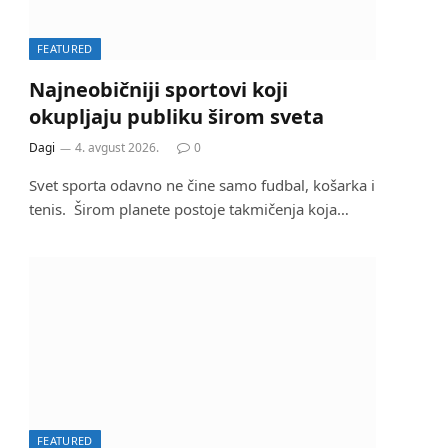
FEATURED
Najneobičniji sportovi koji
okupljaju publiku širom sveta
Dagi
4. avgust 2026.
0
Svet sporta odavno ne čine samo fudbal, košarka i
tenis. Širom planete postoje takmičenja koja…
FEATURED