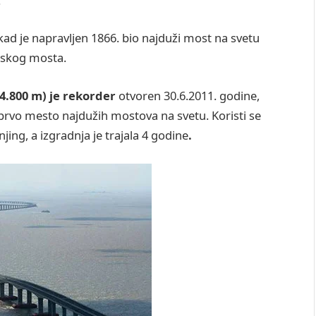
.
ad je napravljen 1866. bio najduži most na svetu
inskog mosta.
.800 m) je rekorder
otvoren 30.6.2011. godine,
 prvo mesto najdužih mostova na svetu. Koristi se
njing, a izgradnja je trajala 4 godine
.