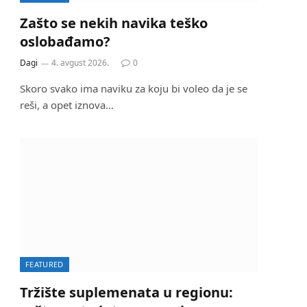
Zašto se nekih navika teško
oslobađamo?
Dagi
4. avgust 2026.
0
Skoro svako ima naviku za koju bi voleo da je se
reši, a opet iznova…
FEATURED
Tržište suplemenata u regionu: