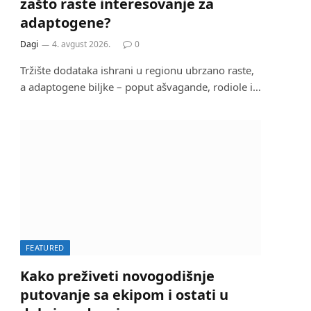
zašto raste interesovanje za
adaptogene?
Dagi
4. avgust 2026.
0
Tržište dodataka ishrani u regionu ubrzano raste,
a adaptogene biljke – poput ašvagande, rodiole i…
FEATURED
Kako preživeti novogodišnje
putovanje sa ekipom i ostati u