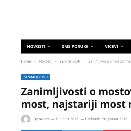
NOVOSTI
SMS PORUKE
VICEVI
Home
Novosti
Zanimljivosti
Zanimljivosti o mostovima (
»
»
»
ZANIMLJIVOSTI
Zanimljivosti o mosto
most, najstariji most 
By
pkonta
19. mart 2015.
Updated:
20. januar 2018.