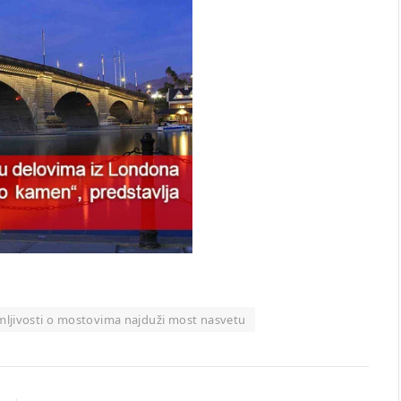
mljivosti o mostovima najduži most nasvetu