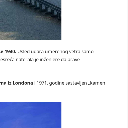
e 1940.
Usled udara umerenog vetra samo
esreća naterala je inženjere da prave
ima iz Londona
i 1971. godine sastavljen „kamen