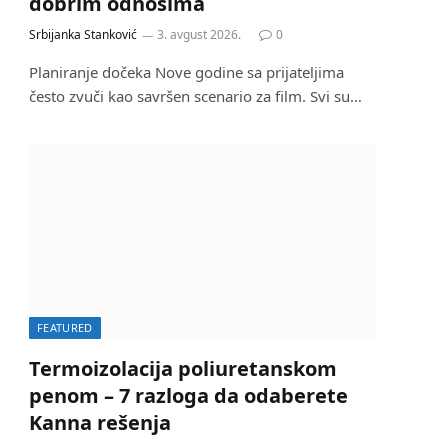
dobrim odnosima
Srbijanka Stanković
3. avgust 2026.
0
Planiranje dočeka Nove godine sa prijateljima
često zvuči kao savršen scenario za film. Svi su…
FEATURED
Termoizolacija poliuretanskom
penom – 7 razloga da odaberete
Kanna rešenja