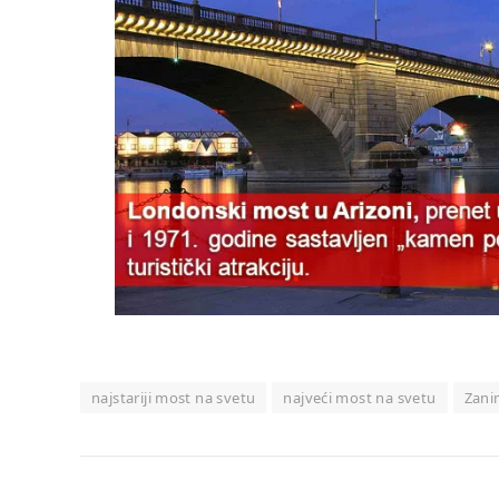
najstariji most na svetu
najveći most na svetu
Zani