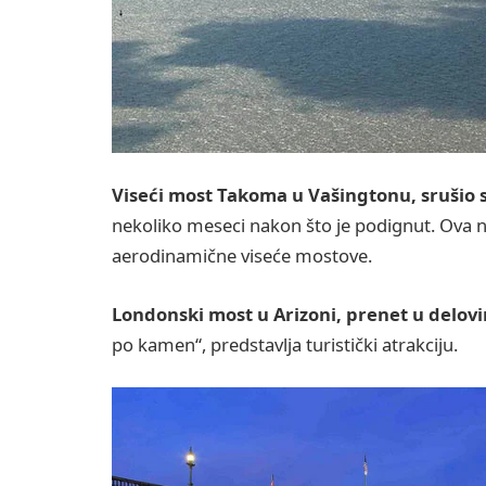
Viseći most Takoma u Vašingtonu, srušio s
nekoliko meseci nakon što je podignut. Ova n
aerodinamične viseće mostove.
Londonski most u Arizoni, prenet u delov
po kamen“, predstavlja turistički atrakciju.