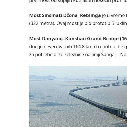
prvi most od šupljih kutijastih nosećih profila
Most Sinsinati Džona Reblinga
je u vreme k
(322 metra). Ovaj most je bio prototip Brukl
Most Danyang–Kunshan Grand Bridge (164
dug je neverovatnih 164.8 km i trenutno drži
za potrebe brze železnice na liniji Šangaj – Na