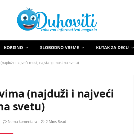
KORISNO
SLOBODNO VREME
KUTAK ZA DECU
najduži i najveći most, najstariji most na svetu)
vima (najduži i najveći
na svetu)
Nema komentara
2 Mins Read