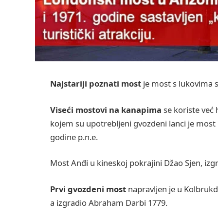
Najstariji poznati most
je most s lukovima 
Viseći mostovi na kanapima
se koriste već
kojem su upotrebljeni gvozdeni lanci je most 
godine p.n.e.
Most Anđi u kineskoj pokrajini Džao Sjen, izgr
Prvi gvozdeni most
napravljen je u Kolbrukd
a izgradio Abraham Darbi 1779.