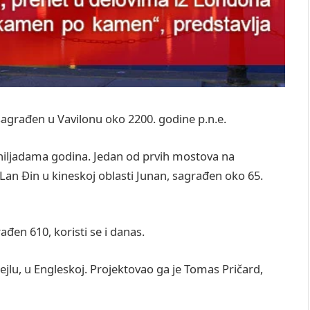
sagrađen u Vavilonu oko 2200. godine p.n.e.
 hiljadama godina. Jedan od prvih mostova na
Lan Đin u kineskoj oblasti Junan, sagrađen oko 65.
ađen 610, koristi se i danas.
ejlu, u Engleskoj. Projektovao ga je Tomas Pričard,