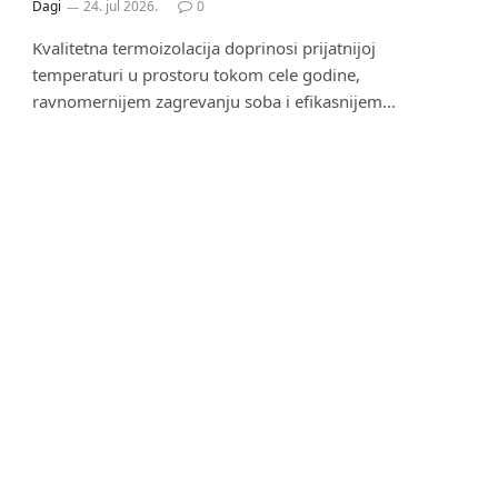
Dagi
24. jul 2026.
0
Kvalitetna termoizolacija doprinosi prijatnijoj
temperaturi u prostoru tokom cele godine,
ravnomernijem zagrevanju soba i efikasnijem…