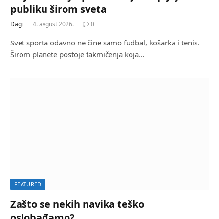
publiku širom sveta
Dagi
4. avgust 2026.
0
Svet sporta odavno ne čine samo fudbal, košarka i tenis.
Širom planete postoje takmičenja koja…
FEATURED
Zašto se nekih navika teško
oslobađamo?