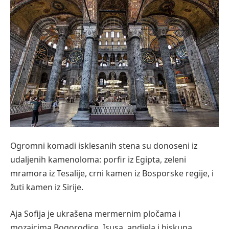
Ogromni komadi isklesanih stena su donoseni iz
udaljenih kamenoloma: porfir iz Egipta, zeleni
mramora iz Tesalije, crni kamen iz Bosporske regije, i
žuti kamen iz Sirije.
Aja Sofija je ukrašena mermernim pločama i
mozaicima Bogorodice, Isusa, andjela i biskupa.