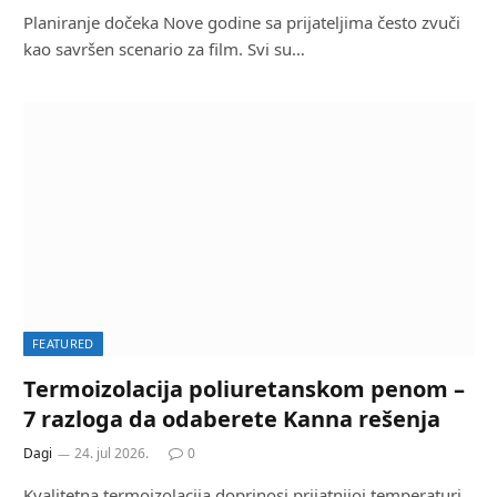
Planiranje dočeka Nove godine sa prijateljima često zvuči
kao savršen scenario za film. Svi su…
FEATURED
Termoizolacija poliuretanskom penom –
7 razloga da odaberete Kanna rešenja
Dagi
24. jul 2026.
0
Kvalitetna termoizolacija doprinosi prijatnijoj temperaturi