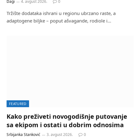
Dagi
4. avgust 2026.
0
Tržište dodataka ishrani u regionu ubrzano raste, a
adaptogene biljke – poput ašvagande, rodiole i…
FEATURED
Kako preživeti novogodišnje putovanje
sa ekipom i ostati u dobrim odnosima
Srbijanka Stanković
3. avgust 2026.
0