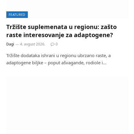
FEATURED
Tržište suplemenata u regionu: zašto
raste interesovanje za adaptogene?
Dagi
4. avgust 2026.
0
Tržište dodataka ishrani u regionu ubrzano raste, a
adaptogene biljke – poput ašvagande, rodiole i…