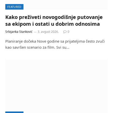
FEATURED
Kako preživeti novogodišnje putovanje
sa ekipom i ostati u dobrim odnosima
Srbijanka Stanković
3. avgust 2026.
0
Planiranje dočeka Nove godine sa prijateljima često zvuči
kao savršen scenario za film. Svi su…