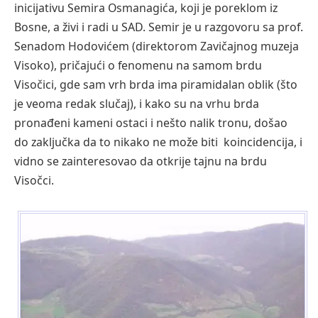
inicijativu Semira Osmanagića, koji je poreklom iz
Bosne, a živi i radi u SAD. Semir je u razgovoru sa prof.
Senadom Hodovićem (direktorom Zavičajnog muzeja
Visoko), pričajući o fenomenu na samom brdu
Visočici, gde sam vrh brda ima piramidalan oblik (što
je veoma redak slučaj), i kako su na vrhu brda
pronađeni kameni ostaci i nešto nalik tronu, došao
do zaključka da to nikako ne može biti koincidencija, i
vidno se zainteresovao da otkrije tajnu na brdu
Visočci.