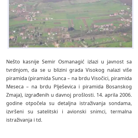
Nešto kasnije Semir Osmanagić izlazi u javnost sa
tvrdnjom, da se u blizini grada Visokog nalazi više
piramida (piramida Sunca – na brdu Visočici, piramida
Meseca – na brdu Plješevica i piramida Bosanskog
Zmaja), izgrađenih u davnoj prošlosti. 14. aprila 2006.
godine otpočela su detaljna istraživanja sondama,
izvršeni su satelitski i avionski snimci, termalna
istraživanja i td.