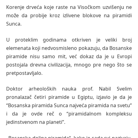
Korenje drveća koje raste na Visočkom uzvišenju ne
može da probije kroz izlivene blokove na piramidi
Sunca.
U proteklim godinama otkriven je veliki broj
elemenata koji nedvosmisleno pokazuju, da Bosanske
piramide nisu samo mit, već dokaz da je u Evropi
postojala drevna civilizacija, mnogo pre nego što se
pretpostavljalo.
Doktor arheoloških nauka prof. Nabil Svelim
pronalazač četiri piramide u Egiptu, izjavio je da je
“Bosanska piramida Sunca najveća piramida na svetu”
i da je ovde reč o “piramidalnom kompleksu
jedinstvenom na planeti”.
„Bosanska dolina piramida“, kako je sada svi nazivaju,