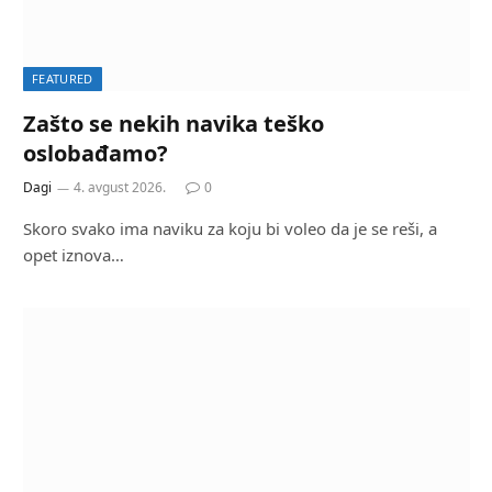
FEATURED
Zašto se nekih navika teško
oslobađamo?
Dagi
4. avgust 2026.
0
Skoro svako ima naviku za koju bi voleo da je se reši, a
opet iznova…