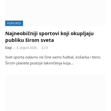
FEATURED
Najneobičniji sportovi koji okupljaju
publiku širom sveta
Dagi
4. avgust 2026.
0
Svet sporta odavno ne čine samo fudbal, košarka i tenis.
Širom planete postoje takmičenja koja…