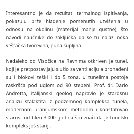
Interesantno je da rezultati termalnog ispitivanja,
pokazuju brže hlađenje pomenutih uzvišenja u
odnosu na okolinu (materijal manje gustne), što
navodi naučnike do zaključka da se tu nalazi neka
veštačka tvorevina, puna šupljina.
Nedaleko od Visočice na Ravnima otkriven je tunel,
koji je pretpostavljaju služio za ventilaciju a pronađeni
su i blokovi teški i do 5 tona, u tunelima postoje
raskršća pod uglom od 90 stepeni. Prof. dr. Dario
Andretta, italijanski geolog napravio je starosnu
analizu stalaktita iz podzemnog kompleksa tunela,
modernom uranijumskom metodom i konstatovao
starost od blizu 3.000 godina što znači da je tunelski
kompleks još stariji.