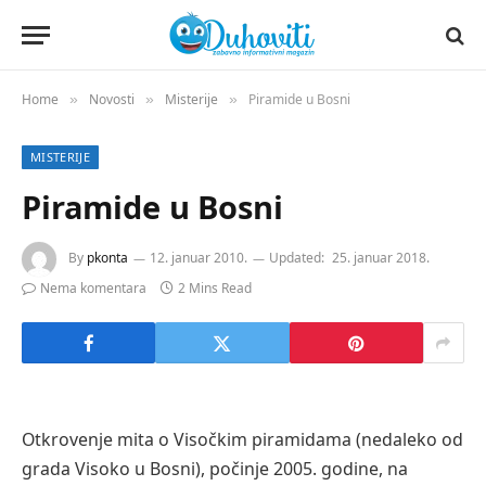
Home
Novosti
Misterije
Piramide u Bosni
»
»
»
MISTERIJE
Piramide u Bosni
By
pkonta
12. januar 2010.
Updated:
25. januar 2018.
Nema komentara
2 Mins Read
Otkrovenje mita o Visočkim piramidama (nedaleko od
grada Visoko u Bosni), počinje 2005. godine, na