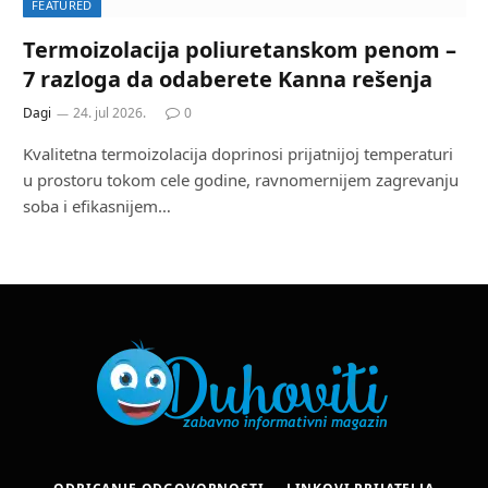
FEATURED
Termoizolacija poliuretanskom penom –
7 razloga da odaberete Kanna rešenja
Dagi
24. jul 2026.
0
Kvalitetna termoizolacija doprinosi prijatnijoj temperaturi
u prostoru tokom cele godine, ravnomernijem zagrevanju
soba i efikasnijem…