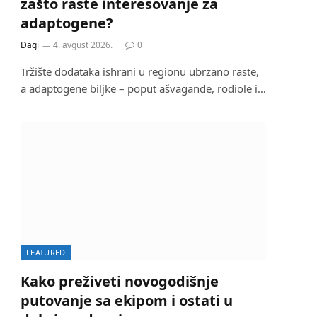
zašto raste interesovanje za
adaptogene?
Dagi
4. avgust 2026.
0
Tržište dodataka ishrani u regionu ubrzano raste,
a adaptogene biljke – poput ašvagande, rodiole i…
FEATURED
Kako preživeti novogodišnje
putovanje sa ekipom i ostati u