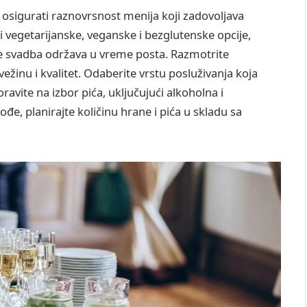
e osigurati raznovrsnost menija koji zadovoljava
ći vegetarijanske, veganske i bezglutenske opcije,
e svadba održava u vreme posta. Razmotrite
vežinu i kvalitet. Odaberite vrstu posluživanja koja
avite na izbor pića, uključujući alkoholna i
đe, planirajte količinu hrane i pića u skladu sa