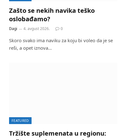
Zašto se nekih navika teško
oslobađamo?
Dagi
4. avgust 2026.
0
Skoro svako ima naviku za koju bi voleo da je se
reši, a opet iznova…
FEATURED
Tržište suplemenata u regionu: