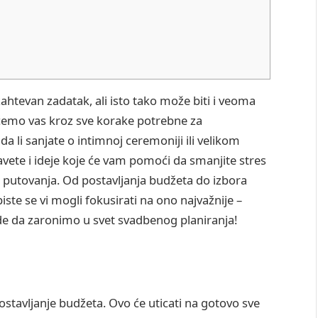
htevan zadatak, ali isto tako može biti i veoma
ićemo vas kroz sve korake potrebne za
a li sanjate o intimnoj ceremoniji ili velikom
savete i ideje koje će vam pomoći da smanjite stres
 putovanja. Od postavljanja budžeta do izbora
te se vi mogli fokusirati na ono najvažnije –
jde da zaronimo u svet svadbenog planiranja!
postavljanje budžeta. Ovo će uticati na gotovo sve