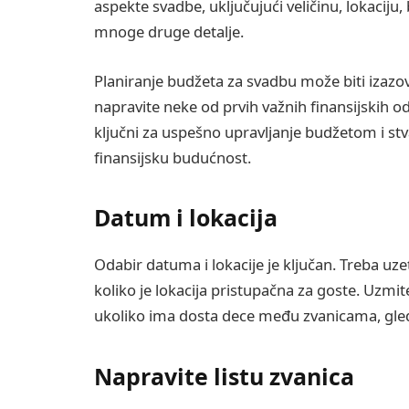
aspekte svadbe, uključujući veličinu, lokaciju, b
mnoge druge detalje.
Planiranje budžeta za svadbu može biti izazov,
napravite neke od prvih važnih finansijskih od
ključni za uspešno upravljanje budžetom i st
finansijsku budućnost.
Datum i lokacija
Odabir datuma i lokacije je ključan. Treba uze
koliko je lokacija pristupačna za goste. Uzmit
ukoliko ima dosta dece među zvanicama, gled
Napravite listu zvanica