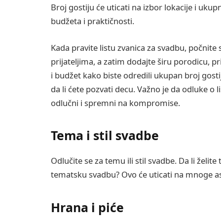
Broj gostiju će uticati na izbor lokacije i uku
budžeta i praktičnosti.
Kada pravite listu zvanica za svadbu, počnit
prijateljima, a zatim dodajte širu porodicu, pr
i budžet kako biste odredili ukupan broj gostij
da li ćete pozvati decu. Važno je da odluke o 
odlučni i spremni na kompromise.
Tema i stil svadbe
Odlučite se za temu ili stil svadbe. Da li želi
tematsku svadbu? Ovo će uticati na mnoge asp
Hrana i piće