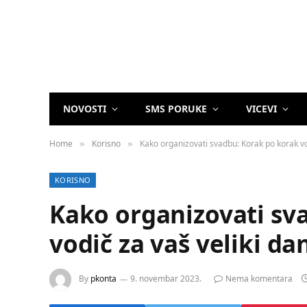
NOVOSTI
SMS PORUKE
VICEVI
Home
Korisno
Kako organizovati svadbu: Korak po korak vo
»
»
KORISNO
Kako organizovati sv
vodič za vaš veliki da
By
pkonta
9. novembar 2023.
Nema komentara