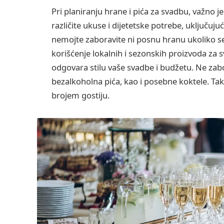
Pri planiranju hrane i pića za svadbu, važno j
različite ukuse i dijetetske potrebe, uključuju
nemojte zaboravite ni posnu hranu ukoliko s
korišćenje lokalnih i sezonskih proizvoda za s
odgovara stilu vaše svadbe i budžetu. Ne zabor
bezalkoholna pića, kao i posebne koktele. Tako
brojem gostiju.