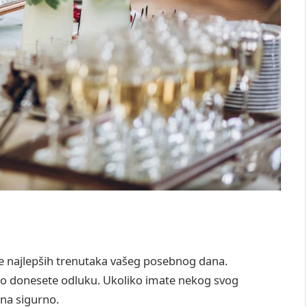
je najlepših trenutaka vašeg posebnog dana.
što donesete odluku. Ukoliko imate nekog svog
 na sigurno.