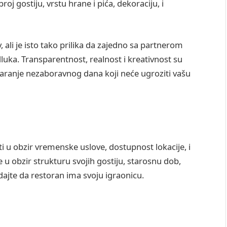
roj gostiju, vrstu hrane i pića, dekoraciju, i
 ali je isto tako prilika da zajedno sa partnerom
luka. Transparentnost, realnost i kreativnost su
varanje nezaboravnog dana koji neće ugroziti vašu
ti u obzir vremenske uslove, dostupnost lokacije, i
e u obzir strukturu svojih gostiju, starosnu dob,
ajte da restoran ima svoju igraonicu.