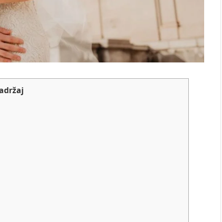
adržaj