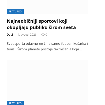
FEATURED
Najneobičniji sportovi koji
okupljaju publiku širom sveta
Dagi
4. avgust 2026.
0
Svet sporta odavno ne čine samo fudbal, košarka i
tenis. Širom planete postoje takmičenja koja…
FEATURED