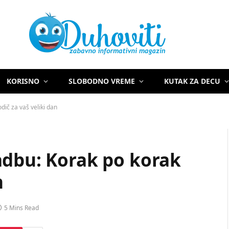
KORISNO
SLOBODNO VREME
KUTAK ZA DECU
dič za vaš veliki dan
adbu: Korak po korak
n
5 Mins Read