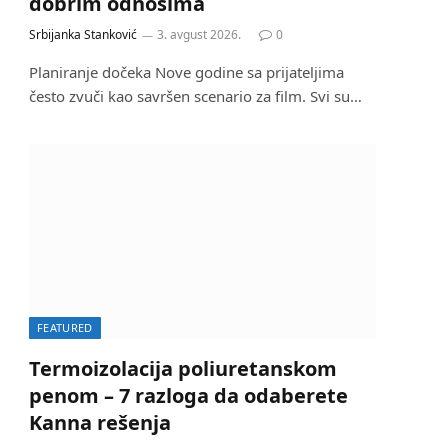
dobrim odnosima
Srbijanka Stanković
3. avgust 2026.
0
Planiranje dočeka Nove godine sa prijateljima
često zvuči kao savršen scenario za film. Svi su…
FEATURED
Termoizolacija poliuretanskom
penom – 7 razloga da odaberete
Kanna rešenja