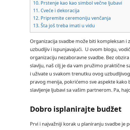
10.
Prstenje kao kao simbol večne ljubavi
11.
Cveće i dekoracija
12.
Pripremite ceremoniju venčanja
13.
Šta još treba imati u vidu
Organizacija svadbe može biti kompleksan i za
uzbudljiv i ispunjavajući. U ovom blogu, vod
organizaciju nezaboravne svadbe. Bez obzira d
slavlju, naš cilj je da vam pružimo praktične 
i uživate u svakom trenutku ovog uzbudljivog
pravog menija, pokrićemo sve aspekte kako bis
slavljenje ljubavi sa vašim partnerom. Pa, ha
Dobro isplanirajte budžet
Prvi i najvažniji korak u planiranju svadbe je 