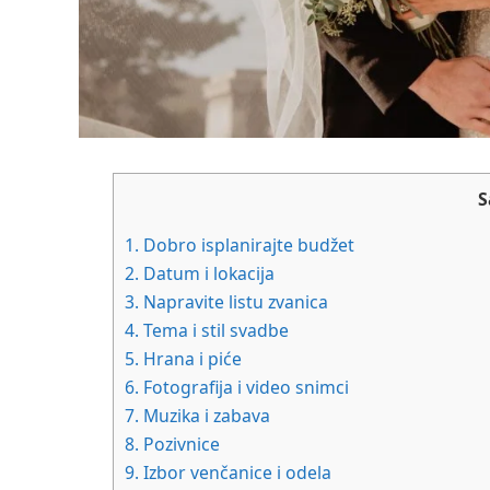
S
1.
Dobro isplanirajte budžet
2.
Datum i lokacija
3.
Napravite listu zvanica
4.
Tema i stil svadbe
5.
Hrana i piće
6.
Fotografija i video snimci
7.
Muzika i zabava
8.
Pozivnice
9.
Izbor venčanice i odela