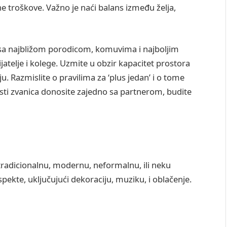
pne troškove. Važno je naći balans između želja,
e sa najbližom porodicom, komuvima i najboljim
ijatelje i kolege. Uzmite u obzir kapacitet prostora
u. Razmislite o pravilima za ‘plus jedan’ i o tome
listi zvanica donosite zajedno sa partnerom, budite
te tradicionalnu, modernu, neformalnu, ili neku
ekte, uključujući dekoraciju, muziku, i oblačenje.