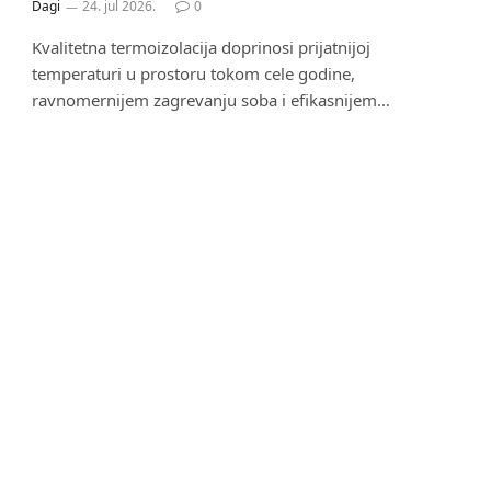
Dagi
24. jul 2026.
0
Kvalitetna termoizolacija doprinosi prijatnijoj
temperaturi u prostoru tokom cele godine,
ravnomernijem zagrevanju soba i efikasnijem…