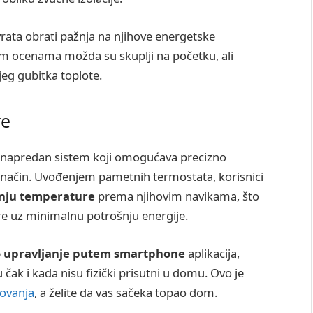
 vrata obrati pažnja na njihove energetske
kim ocenama možda su skuplji na početku, ali
eg gubitka toplote.
re
 napredan sistem koji omogućava precizno
način. Uvođenjem pametnih termostata, korisnici
nju temperature
prema njihovim navikama, što
e uz minimalnu potrošnju energije.
o upravljanje putem smartphone
aplikacija,
čak i kada nisu fizički prisutni u domu. Ovo je
ovanja
, a želite da vas sačeka topao dom.