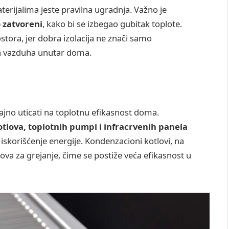
erijalima jeste pravilna ugradnja. Važno je
 zatvoreni
, kako bi se izbegao gubitak toplote.
ostora, jer dobra izolacija ne znači samo
eta vazduha unutar doma.
no uticati na toplotnu efikasnost doma.
tlova, toplotnih pumpi i infracrvenih panela
skorišćenje energije. Kondenzacioni kotlovi, na
ova za grejanje, čime se postiže veća efikasnost u