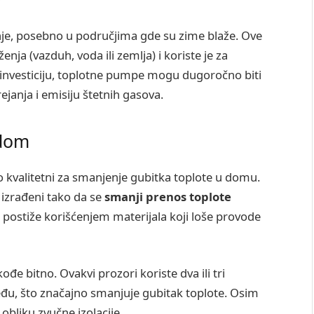
nje, posebno u područjima gde su zime blaže. Ove
ja (vazduh, voda ili zemlja) i koriste je za
 investiciju, toplotne pumpe mogu dugoročno biti
janja i emisiju štetnih gasova.
idom
o kvalitetni za smanjenje gubitka toplote u domu.
izrađeni tako da se
smanji prenos toplote
 postiže korišćenjem materijala koji loše provode
kođe bitno. Ovakvi prozori koriste dva ili tri
eđu, što značajno smanjuje gubitak toplote. Osim
obliku zvučne izolacije.