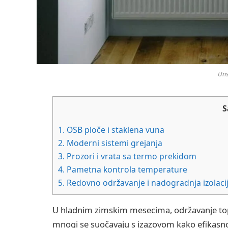
Uns
S
1.
OSB ploče i staklena vuna
2.
Moderni sistemi grejanja
3.
Prozori i vrata sa termo prekidom
4.
Pametna kontrola temperature
5.
Redovno održavanje i nadogradnja izolaci
U hladnim zimskim mesecima, održavanje top
mnogi se suočavaju s izazovom kako efikasn