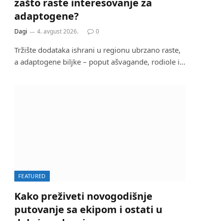
zašto raste interesovanje za
adaptogene?
Dagi
4. avgust 2026.
0
Tržište dodataka ishrani u regionu ubrzano raste,
a adaptogene biljke – poput ašvagande, rodiole i…
FEATURED
Kako preživeti novogodišnje
putovanje sa ekipom i ostati u