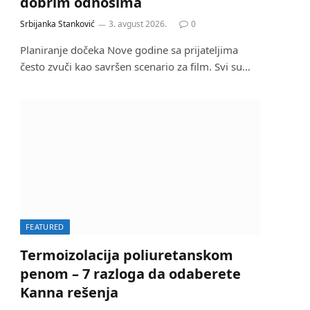
dobrim odnosima
Srbijanka Stanković
3. avgust 2026.
0
Planiranje dočeka Nove godine sa prijateljima
često zvuči kao savršen scenario za film. Svi su…
FEATURED
Termoizolacija poliuretanskom
penom – 7 razloga da odaberete
Kanna rešenja