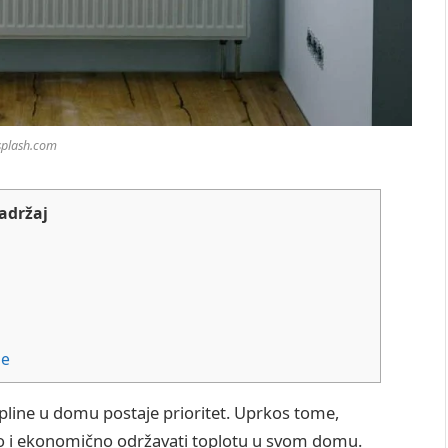
plash.com
adržaj
je
line u domu postaje prioritet. Uprkos tome,
o i ekonomično održavati toplotu u svom domu.