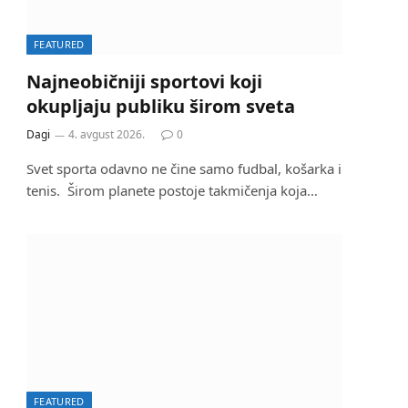
FEATURED
Najneobičniji sportovi koji
okupljaju publiku širom sveta
Dagi
4. avgust 2026.
0
Svet sporta odavno ne čine samo fudbal, košarka i
tenis. Širom planete postoje takmičenja koja…
FEATURED