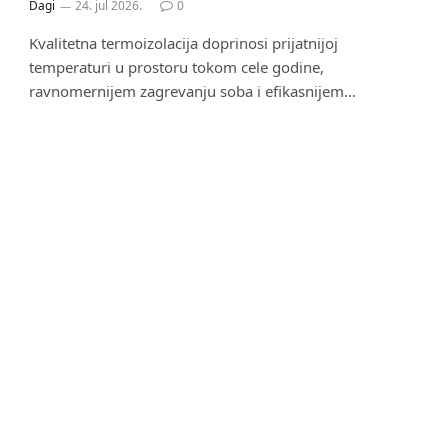
Dagi
24. jul 2026.
0
Kvalitetna termoizolacija doprinosi prijatnijoj
temperaturi u prostoru tokom cele godine,
ravnomernijem zagrevanju soba i efikasnijem…