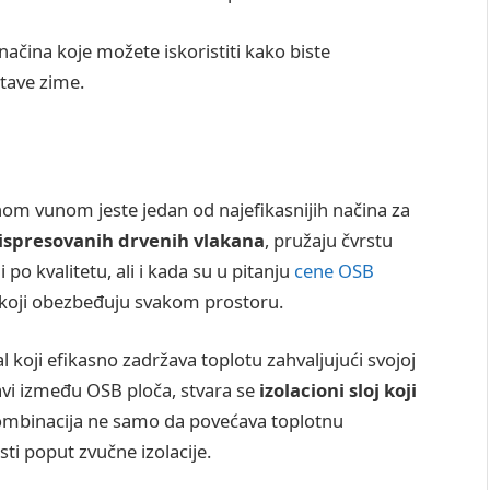
načina koje možete iskoristiti kako biste
tave zime.
nom vunom jeste jedan od najefikasnijih načina za
ispresovanih drvenih vlakana
, pružaju čvrstu
 po kvalitetu, ali i kada su u pitanju
cene OSB
e koji obezbeđuju svakom prostoru.
l koji efikasno zadržava toplotu zahvaljujući svojoj
tavi između OSB ploča, stvara se
izolacioni sloj koji
ombinacija ne samo da povećava toplotnu
ti poput zvučne izolacije.