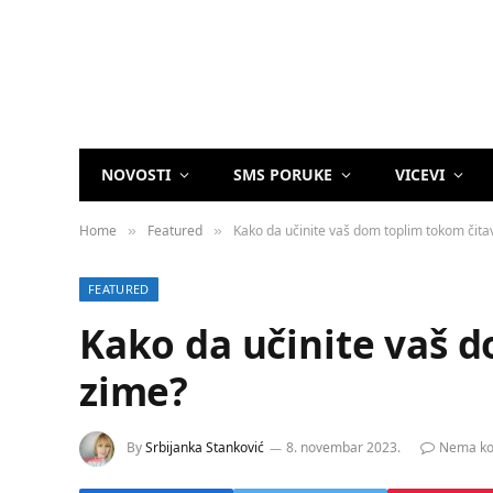
NOVOSTI
SMS PORUKE
VICEVI
Home
Featured
Kako da učinite vaš dom toplim tokom čita
»
»
FEATURED
Kako da učinite vaš 
zime?
By
Srbijanka Stanković
8. novembar 2023.
Nema ko