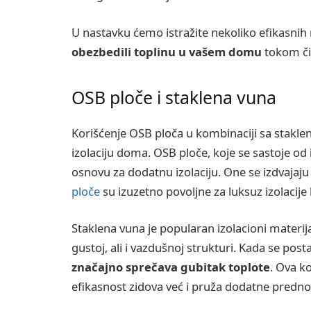
U nastavku ćemo istražite nekoliko efikasnih 
obezbedili toplinu u vašem domu
tokom či
OSB ploče i staklena vuna
Korišćenje OSB ploča u kombinaciji sa stakle
izolaciju doma. OSB ploče, koje se sastoje od
osnovu za dodatnu izolaciju. One se izdvajaju i
ploče
su izuzetno povoljne za luksuz izolacij
Staklena vuna je popularan izolacioni materija
gustoj, ali i vazdušnoj strukturi. Kada se pos
značajno sprečava gubitak toplote
. Ova k
efikasnost zidova već i pruža dodatne prednos