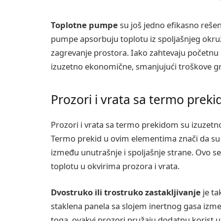
Toplotne pumpe
su još jedno efikasno reše
pumpe apsorbuju toplotu iz spoljašnjeg okružen
zagrevanje prostora. Iako zahtevaju početnu
izuzetno ekonomične, smanjujući troškove gre
Prozori i vrata sa termo prek
Prozori i vrata sa termo prekidom su izuzetn
Termo prekid u ovim elementima znači da su 
između unutrašnje i spoljašnje strane. Ovo se
toplotu u okvirima prozora i vrata.
Dvostruko ili trostruko zastakljivanje
je ta
staklena panela sa slojem inertnog gasa izm
toga, ovakvi prozori pružaju dodatnu korist u 