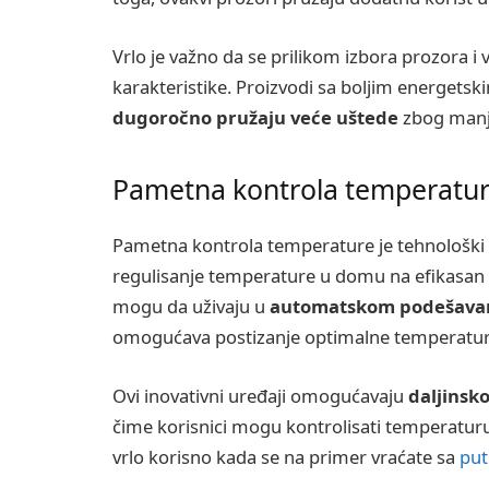
Vrlo je važno da se prilikom izbora prozora i
karakteristike. Proizvodi sa boljim energets
dugoročno pružaju veće uštede
zbog manj
Pametna kontrola temperatu
Pametna kontrola temperature je tehnološki
regulisanje temperature u domu na efikasan 
mogu da uživaju u
automatskom podešava
omogućava postizanje optimalne temperatur
Ovi inovativni uređaji omogućavaju
daljinsk
čime korisnici mogu kontrolisati temperaturu 
vrlo korisno kada se na primer vraćate sa
put