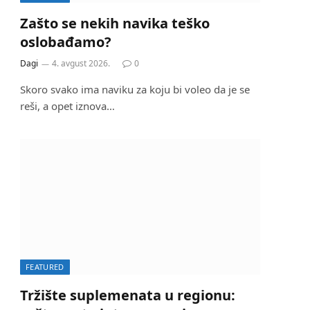
Zašto se nekih navika teško
oslobađamo?
Dagi
4. avgust 2026.
0
Skoro svako ima naviku za koju bi voleo da je se
reši, a opet iznova…
FEATURED
Tržište suplemenata u regionu: