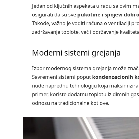
Jedan od ključnih aspekata u radu sa ovim mat
osigurati da su sve
pukotine i spojevi dobro
Takođe, važno je voditi računa o ventilaciji pr
zadržavanje toplote, već i održavanje kvalit
Moderni sistemi grejanja
Izbor modernog sistema grejanja može značaj
Savremeni sistemi poput
kondenzacionih ko
nude naprednu tehnologiju koja maksimizira i
primer, koriste dodatnu toplotu iz dimnih gas
odnosu na tradicionalne kotlove.