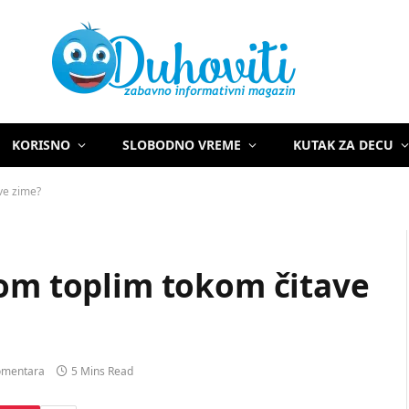
KORISNO
SLOBODNO VREME
KUTAK ZA DECU
ve zime?
dom toplim tokom čitave
mentara
5 Mins Read