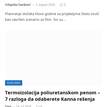
Srbijanka Stanković
3. avgust 2026.
0
Planiranje dočeka Nove godine sa prijateljima često zvuči
kao savršen scenario za film. Svi su…
FEATURED
Termoizolacija poliuretanskom penom –
7 razloga da odaberete Kanna rešenja
Dagi
24. jul 2026.
0