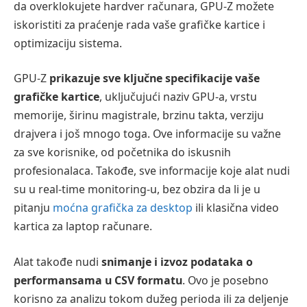
da overklokujete hardver računara, GPU-Z možete
iskoristiti za praćenje rada vaše grafičke kartice i
optimizaciju sistema.
GPU-Z
prikazuje sve ključne specifikacije vaše
grafičke kartice
, uključujući naziv GPU-a, vrstu
memorije, širinu magistrale, brzinu takta, verziju
drajvera i još mnogo toga. Ove informacije su važne
za sve korisnike, od početnika do iskusnih
profesionalaca. Takođe, sve informacije koje alat nudi
su u real-time monitoring-u, bez obzira da li je u
pitanju
moćna grafička za desktop
ili klasična video
kartica za laptop računare.
Alat takođe nudi
snimanje i izvoz podataka o
performansama u CSV formatu
. Ovo je posebno
korisno za analizu tokom dužeg perioda ili za deljenje