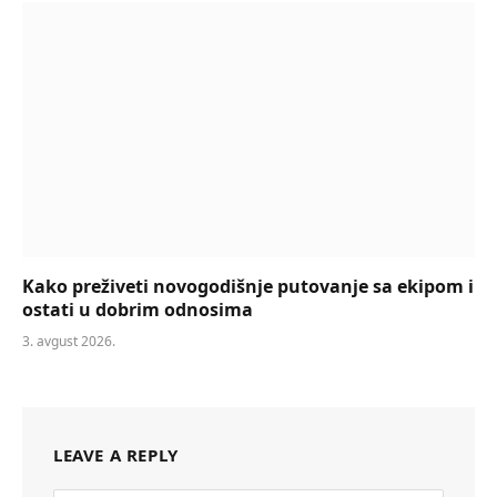
Kako preživeti novogodišnje putovanje sa ekipom i
ostati u dobrim odnosima
3. avgust 2026.
LEAVE A REPLY