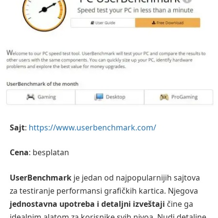
Sajt
:
https://www.userbenchmark.com/
Cena
: besplatan
UserBenchmark
je jedan od najpopularnijih sajtova
za testiranje performansi grafičkih kartica. Njegova
jednostavna upotreba i detaljni izveštaji
čine ga
idealnim alatom za korisnike svih nivoa. Nudi detaljne