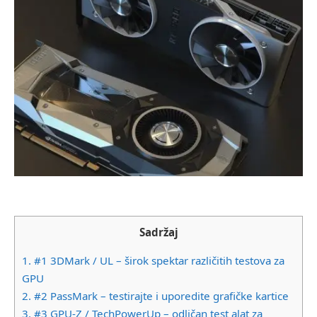
Sadržaj
1.
#1 3DMark / UL – širok spektar različitih testova za
GPU
2.
#2 PassMark – testirajte i uporedite grafičke kartice
3.
#3 GPU-Z / TechPowerUp – odličan test alat za