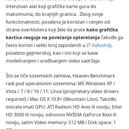
intenzivan alat koji grafičke karte gura do
maksimuma, do krajnjih granica. Zbog svoje
funkcionalnosti, posebno je koristan i cenjen od
strane overklokera koji žele da prate
kako grafička
kartica reaguje na povećanje opterećenja
.Takođe ga
često koristi i veliki broj zaposlenih u
IT industriji
,
posebno gejmerskoj, kao i oni koji se bave
modeliranjem i uređivanjem video sadržaja.
Što se tiče sistemskih zahteva, Heaven Benchmark
radi pod operativnim sistemima: MS Windows XP /
Vista / 7 / 8 / 10 / 11; Linux (proprietary video drivers
required) i Mac OS X 10.8+ (Mountain Lion). Takođe,
morate imati GPU: ATI Radeon HD 4xxx ili noviju; Intel
HD 3000 ili noviju, odnosno NVIDIA GeForce 8xxx ili
noviju, zatim Video memory: 512 MB i Disk space: 1