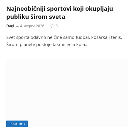
Najneobičniji sportovi koji okupljaju
publiku širom sveta
Dagi
4. avgust 2026.
0
Svet sporta odavno ne čine samo fudbal, košarka i tenis.
Širom planete postoje takmičenja koja…
FEATURED