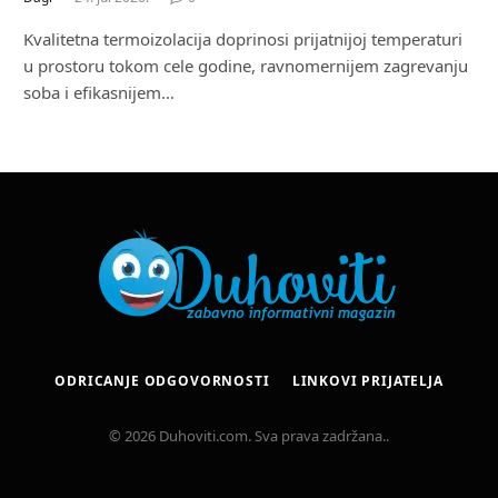
Kvalitetna termoizolacija doprinosi prijatnijoj temperaturi
u prostoru tokom cele godine, ravnomernijem zagrevanju
soba i efikasnijem…
ODRICANJE ODGOVORNOSTI
LINKOVI PRIJATELJA
© 2026 Duhoviti.com. Sva prava zadržana..