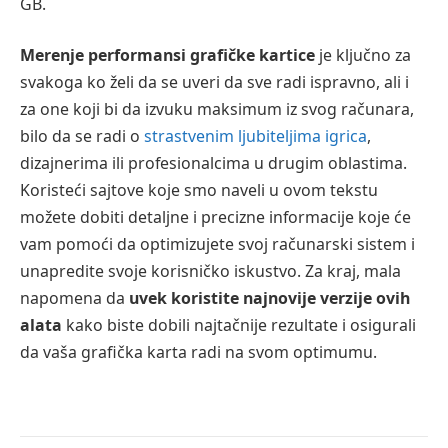
GB.
Merenje performansi grafičke kartice
je ključno za
svakoga ko želi da se uveri da sve radi ispravno, ali i
za one koji bi da izvuku maksimum iz svog računara,
bilo da se radi o
strastvenim ljubiteljima igrica
,
dizajnerima ili profesionalcima u drugim oblastima.
Koristeći sajtove koje smo naveli u ovom tekstu
možete dobiti detaljne i precizne informacije koje će
vam pomoći da optimizujete svoj računarski sistem i
unapredite svoje korisničko iskustvo. Za kraj, mala
napomena da
uvek koristite najnovije verzije ovih
alata
kako biste dobili najtačnije rezultate i osigurali
da vaša grafička karta radi na svom optimumu.