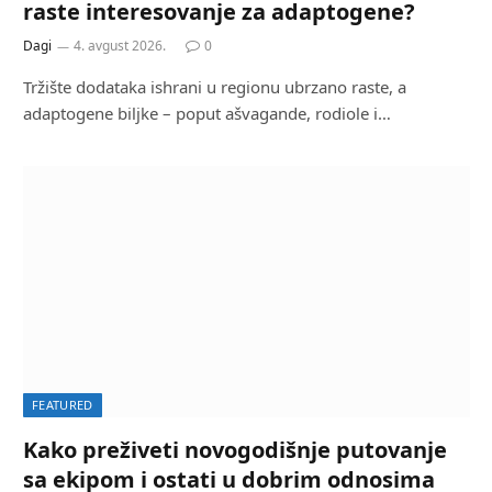
raste interesovanje za adaptogene?
Dagi
4. avgust 2026.
0
Tržište dodataka ishrani u regionu ubrzano raste, a
adaptogene biljke – poput ašvagande, rodiole i…
FEATURED
Kako preživeti novogodišnje putovanje
sa ekipom i ostati u dobrim odnosima