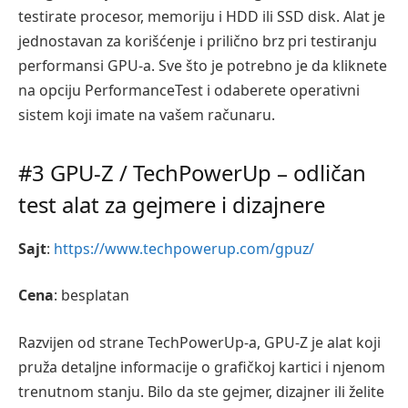
testirate procesor, memoriju i HDD ili SSD disk. Alat je
jednostavan za korišćenje i prilično brz pri testiranju
performansi GPU-a. Sve što je potrebno je da kliknete
na opciju
PerformanceTest
i odaberete operativni
sistem koji imate na vašem računaru.
#3 GPU-Z / TechPowerUp – odličan
test alat za gejmere i dizajnere
Sajt
:
https://www.techpowerup.com/gpuz/
Cena
: besplatan
Razvijen od strane TechPowerUp-a, GPU-Z je alat koji
pruža detaljne informacije o grafičkoj kartici i njenom
trenutnom stanju. Bilo da ste gejmer, dizajner ili želite