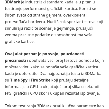
3DMark
je industrijski standard kada je u pitanju
testiranje performansi grafičkih kartica. Koristi se
širom sveta od strane gejmera, overklokera i
proizvođača hardvera. Nudi širok spektar testova koji
simuliraju različite scenarije gejminga, pružajući
veoma precizne podatke o sposobnostima vaše
grafičke kartice.
Ovaj alat poznat je po svojoj pouzdanosti i
preciznosti
i obuhvata veći broj testova pomoću kojih
možete videti kako se ponaša vaša grafička kartica
kada je opteretite. Dva najpoznatija testa iz 3DMarka
su
Time Spy i Fire Strike
koji pružaju detaljne
informacije o GPU-u uključujući broj slika u sekundi
FPS, grafički i CPU skor i ukupan rezultat ispitivanja.
Tokom testiranja 3DMark prati ključne parametre kao