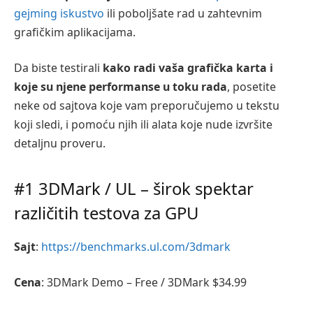
gejming iskustvo
ili poboljšate rad u zahtevnim
grafičkim aplikacijama.
Da biste testirali
kako radi vaša grafička karta i
koje su njene performanse u toku rada
, posetite
neke od sajtova koje vam preporučujemo u tekstu
koji sledi, i pomoću njih ili alata koje nude izvršite
detaljnu proveru.
#1 3DMark / UL – širok spektar
različitih testova za GPU
Sajt
:
https://benchmarks.ul.com/3dmark
Cena
: 3DMark Demo – Free / 3DMark $34.99