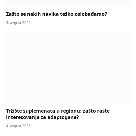
Zašto se nekih navika teško oslobađamo?
4. avgust 2026.
Tržište suplemenata u regionu: zašto raste
interesovanje za adaptogene?
4. avgust 2026.