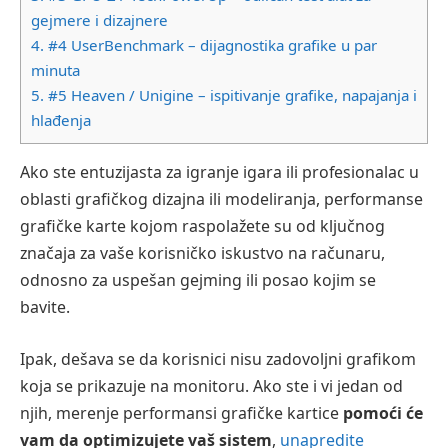
gejmere i dizajnere
4.
#4 UserBenchmark – dijagnostika grafike u par
minuta
5.
#5 Heaven / Unigine – ispitivanje grafike, napajanja i
hlađenja
Ako ste entuzijasta za igranje igara ili profesionalac u
oblasti grafičkog dizajna ili modeliranja, performanse
grafičke karte kojom raspolažete su od ključnog
značaja za vaše korisničko iskustvo na računaru,
odnosno za uspešan gejming ili posao kojim se
bavite.
Ipak, dešava se da korisnici nisu zadovoljni grafikom
koja se prikazuje na monitoru. Ako ste i vi jedan od
njih, merenje performansi grafičke kartice
pomoći će
vam da optimizujete vaš sistem
,
unapredite