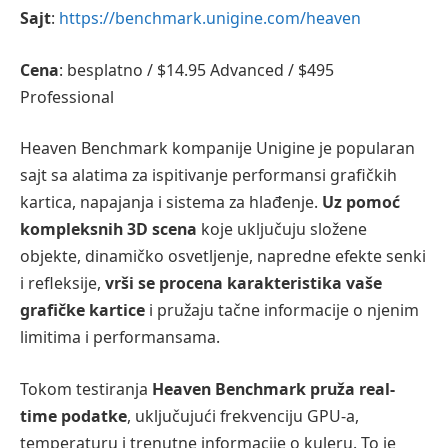
Sajt
:
https://benchmark.unigine.com/heaven
Cena
: besplatno / $14.95 Advanced / $495
Professional
Heaven Benchmark kompanije Unigine je popularan
sajt sa alatima za ispitivanje performansi grafičkih
kartica, napajanja i sistema za hlađenje.
Uz pomoć
kompleksnih 3D scena
koje uključuju složene
objekte, dinamičko osvetljenje, napredne efekte senki
i refleksije,
vrši se procena karakteristika vaše
grafičke kartice
i pružaju tačne informacije o njenim
limitima i performansama.
Tokom testiranja
Heaven Benchmark pruža real-
time podatke
, uključujući frekvenciju GPU-a,
temperaturu i trenutne informacije o kuleru. To je