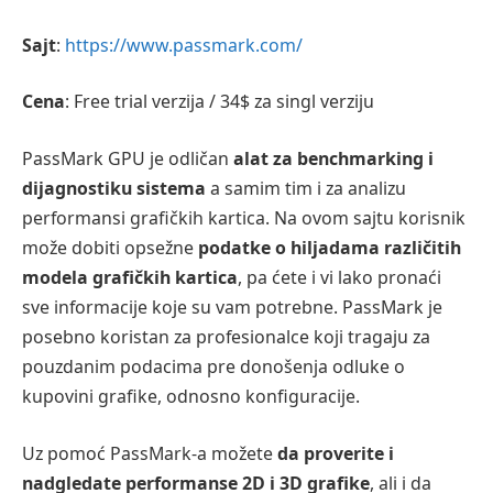
Sajt
:
https://www.passmark.com/
Cena
: Free trial verzija / 34$ za singl verziju
PassMark GPU je odličan
alat za benchmarking i
dijagnostiku sistema
a samim tim i za analizu
performansi grafičkih kartica. Na ovom sajtu korisnik
može dobiti opsežne
podatke o hiljadama različitih
modela grafičkih kartica
, pa ćete i vi lako pronaći
sve informacije koje su vam potrebne. PassMark je
posebno koristan za profesionalce koji tragaju za
pouzdanim podacima pre donošenja odluke o
kupovini grafike, odnosno konfiguracije.
Uz pomoć PassMark-a možete
da proverite i
nadgledate performanse 2D i 3D grafike
, ali i da