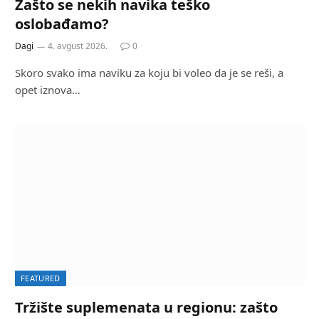
Zašto se nekih navika teško
oslobađamo?
Dagi
4. avgust 2026.
0
Skoro svako ima naviku za koju bi voleo da je se reši, a
opet iznova…
FEATURED
Tržište suplemenata u regionu: zašto