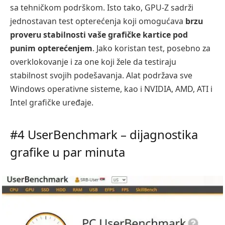
sa tehničkom podrškom. Isto tako, GPU-Z sadrži
jednostavan test opterećenja koji omogućava
brzu
proveru stabilnosti vaše grafičke kartice pod
punim opterećenjem
. Jako koristan test, posebno za
overklokovanje i za one koji žele da testiraju
stabilnost svojih podešavanja. Alat podržava sve
Windows operativne sisteme, kao i NVIDIA, AMD, ATI i
Intel grafičke uređaje.
#4 UserBenchmark – dijagnostika
grafike u par minuta