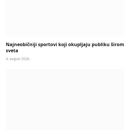
Najneobičniji sportovi koji okupljaju publiku širom
sveta
4. avgust 2026.