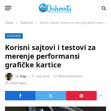
Home
Featured
Korisni sajtovi i testovi za merenje performansi grafičke kartice
»
»
FEATURED
Korisni sajtovi i testovi za
merenje performansi
grafičke kartice
By
Dagi
31. maj 2024.
Nema komentara
6 Mins Read