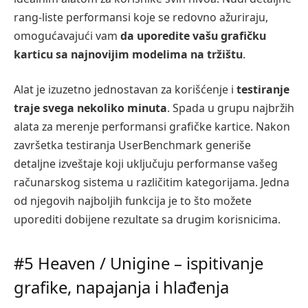
rang-liste performansi koje se redovno ažuriraju,
omogućavajući vam
da uporedite vašu grafičku
karticu sa najnovijim modelima na tržištu
.
Alat je izuzetno jednostavan za korišćenje i
testiranje
traje svega nekoliko minuta
. Spada u grupu najbržih
alata za merenje performansi grafičke kartice. Nakon
završetka testiranja UserBenchmark generiše
detaljne izveštaje koji uključuju performanse vašeg
računarskog sistema u različitim kategorijama. Jedna
od njegovih najboljih funkcija je to što možete
uporediti dobijene rezultate sa drugim korisnicima.
#5 Heaven / Unigine – ispitivanje
grafike, napajanja i hlađenja