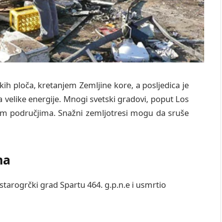
ih ploča, kretanjem Zemljine kore, a posljedica je
velike energije. Mnogi svetski gradovi, poput Los
nim područjima. Snažni zemljotresi mogu da sruše
ma
starogrčki grad Spartu 464. g.p.n.e i usmrtio