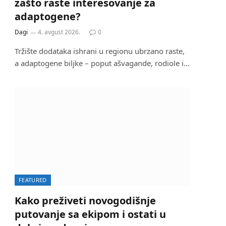
zašto raste interesovanje za
adaptogene?
Dagi
4. avgust 2026.
0
Tržište dodataka ishrani u regionu ubrzano raste,
a adaptogene biljke – poput ašvagande, rodiole i…
FEATURED
Kako preživeti novogodišnje
putovanje sa ekipom i ostati u