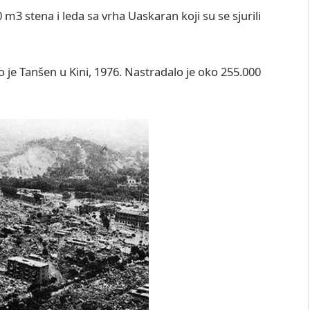
 m3 stena i leda sa vrha Uaskaran koji su se sjurili
o je Tanšen u Kini, 1976. Nastradalo je oko 255.000