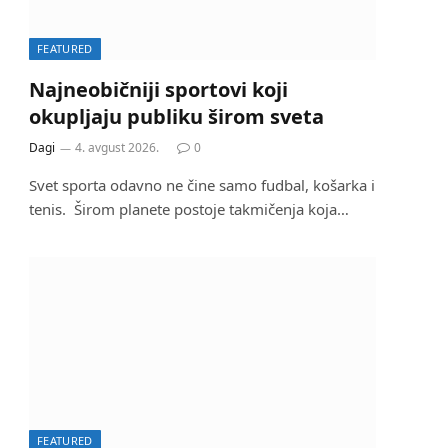
FEATURED
Najneobičniji sportovi koji
okupljaju publiku širom sveta
Dagi
4. avgust 2026.
0
Svet sporta odavno ne čine samo fudbal, košarka i
tenis. Širom planete postoje takmičenja koja…
FEATURED