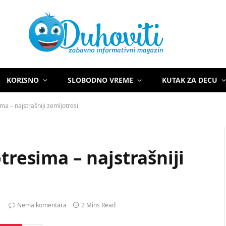
KORISNO
SLOBODNO VREME
KUTAK ZA DECU
ma – najstrašniji zemljotresi
tresima – najstrašniji
Nema komentara
2 Mins Read