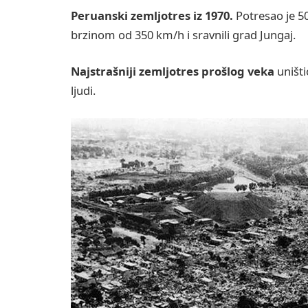
Peruanski zemljotres iz 1970.
Potresao je 50
brzinom od 350 km/h i sravnili grad Jungaj.
Najstrašniji zemljotres
prošlog veka
uništi
ljudi.