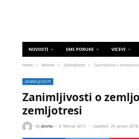
NOVOSTI
SMS PORUKE
VICEVI
Home
Novosti
Zanimljivosti
Zanimljivosti o zemljotresi
»
»
»
ZANIMLJIVOSTI
Zanimljivosti o zemljo
zemljotresi
By
pkonta
8. februar 2015.
Updated:
20. januar 2018.