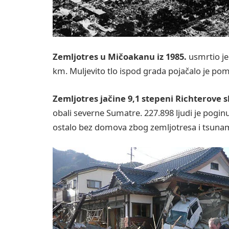
Zemljotres u Mičoakanu iz 1985.
usmrtio je 
km. Muljevito tlo ispod grada pojačalo je pom
Zemljotres jačine 9,1 stepeni Richterove 
obali severne Sumatre. 227.898 ljudi je poginul
ostalo bez domova zbog zemljotresa i tsunami