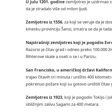
U julu 1201. godine
zemljotres je uzdrmao s
da je stradalo više od milon ljudi.
Zemljotres iz 1556
, za koji se veruje da je d
kinesku provinciju Šansi, smatra se da je tada 
Najstrašniji zemljotres koji je pogodio Ev
Razorio je čitav grad i odneo preko 100.000 ži
Rihterove skale a oseti o se i u Parizu.
San Francisko, u američkoj državi Kaliforn
trajao čitavih tri minuta i uništio 400 kilomet
pokrenuo požare koji su gotovo uništili čitav 
Zemljotres iz 1923
, koji je pogodio Tokijo 
obližnjim zalivu Sagami za 400 metara.