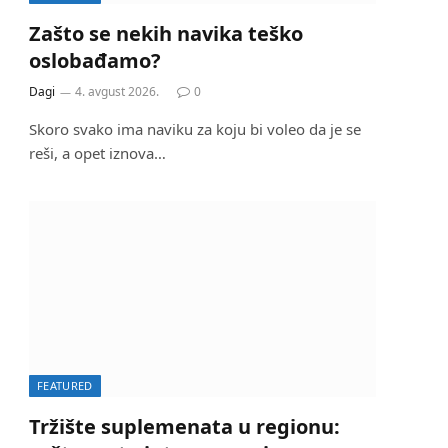
Zašto se nekih navika teško
oslobađamo?
Dagi
4. avgust 2026.
0
Skoro svako ima naviku za koju bi voleo da je se
reši, a opet iznova…
FEATURED
Tržište suplemenata u regionu: