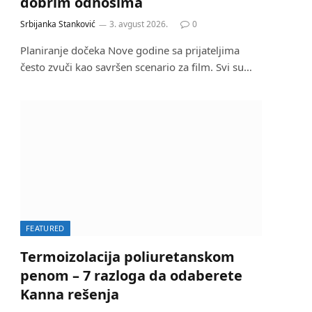
dobrim odnosima
Srbijanka Stanković
3. avgust 2026.
0
Planiranje dočeka Nove godine sa prijateljima
često zvuči kao savršen scenario za film. Svi su…
FEATURED
Termoizolacija poliuretanskom
penom – 7 razloga da odaberete
Kanna rešenja