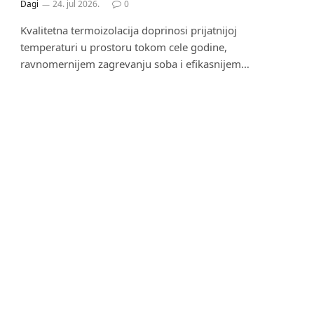
Dagi
24. jul 2026.
0
Kvalitetna termoizolacija doprinosi prijatnijoj
temperaturi u prostoru tokom cele godine,
ravnomernijem zagrevanju soba i efikasnijem…