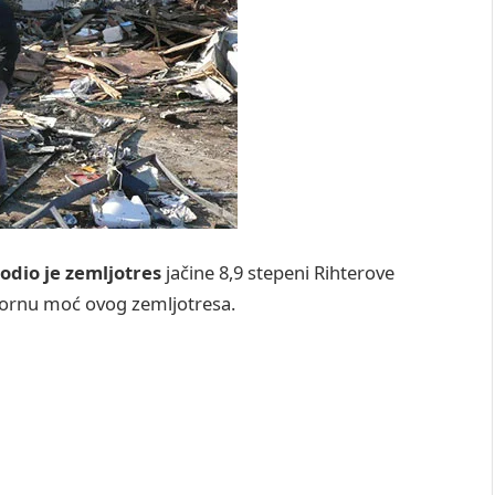
odio je zemljotres
jačine 8,9 stepeni Rihterove
zornu moć ovog zemljotresa.