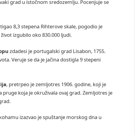
vaki grad u istočnom sredozemlju. Pocenjuje se
ostigao 8,3 stepena Rihterove skale, pogodio je
život izgubilo oko 830.000 ljudi.
ropu
zdadesi je portugalski grad Lisabon, 1755.
vota. Veruje se da je jačina dostigla 9 stepeni
ija
, pretrpeo je zemljotres 1906. godine, koji je
ra pruge koja je okruživala ovaj grad. Zemljotres je
grad.
i Jokohamu izazvao je spuštanje morskog dna u