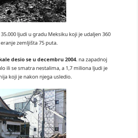
35.000 ljudi u gradu Meksiku koji je udaljen 360
eranje zemljišta 75 puta.
skale desio se u decembru 2004
. na zapadnoj
o ili se smatra nestalima, a 1,7 miliona ljudi je
ja koji je nakon njega usledio.