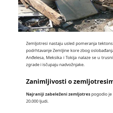
Zemljotresi nastaju usled pomeranja tektonsk
podrhtavanje Zemljine kore zbog oslobađanja 
Anđelesa, Meksika i Tokija nalaze se u trus
zgrade i isčupaju nadvožnjake.
Zanimljivosti o zemljotresi
Najraniji zabeleženi zemljotres
pogodio je 
20.000 ljudi.