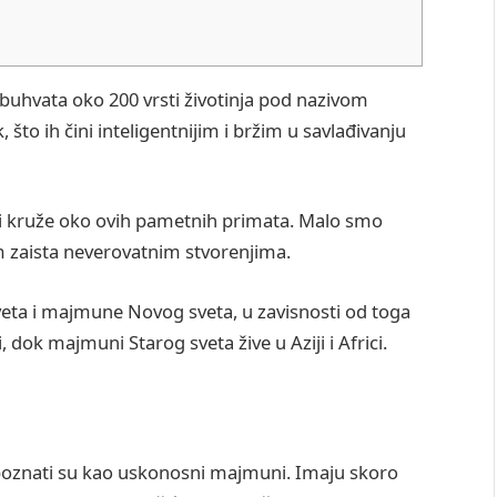
obuhvata oko 200 vrsti životinja pod nazivom
, što ih čini inteligentnijim i bržim u savlađivanju
oji kruže oko ovih pametnih primata. Malo smo
vim zaista neverovatnim stvorenjima.
eta i majmune Novog sveta, u zavisnosti od toga
dok majmuni Starog sveta žive u Aziji i Africi.
poznati su kao uskonosni majmuni. Imaju skoro