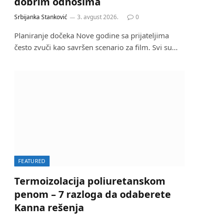
dobrim odnosima
Srbijanka Stanković
3. avgust 2026.
0
Planiranje dočeka Nove godine sa prijateljima
često zvuči kao savršen scenario za film. Svi su…
FEATURED
Termoizolacija poliuretanskom
penom – 7 razloga da odaberete
Kanna rešenja