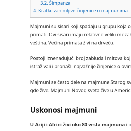
3.2.
Šimpanza
4.
Kratke zanimljive činjenice o majmunima
Majmuni su sisari koji spadaju u grupu koja 
primati. Ovi sisari imaju relativno veliki mozak
veština. Većina primata živi na drveću.
Postoji iznenađujući broj zabluda i mitova k
istraživali i pronašli najvažnije činjenice o o
Majmuni se često dele na majmune Starog sv
gde žive. Majmuni Novog sveta žive u Americi, 
Uskonosi majmuni
U Aziji i Africi živi oko 80 vrsta majmuna
i 