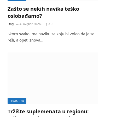
Zašto se nekih navika teško
oslobađamo?
Dagi
4. avgust 2026.
0
Skoro svako ima naviku za koju bi voleo da je se
reši, a opet iznova…
FEATURED
Tržište suplemenata u regionu: