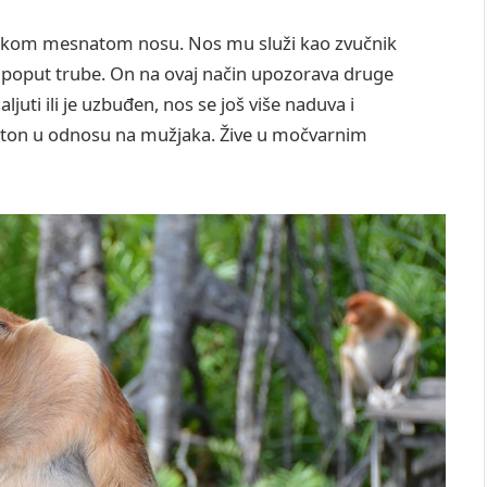
čkom mesnatom nosu. Nos mu služi kao zvučnik
 poput trube. On na ovaj način upozorava druge
juti ili je uzbuđen, nos se još više naduva i
ši ton u odnosu na mužjaka. Žive u močvarnim