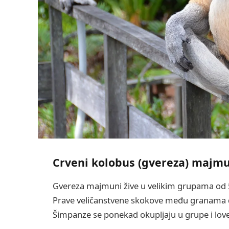
Crveni kolobus (gvereza) majm
Gvereza majmuni žive u velikim grupama od 50
Prave veličanstvene skokove među granama drve
Šimpanze se ponekad okupljaju u grupe i lo