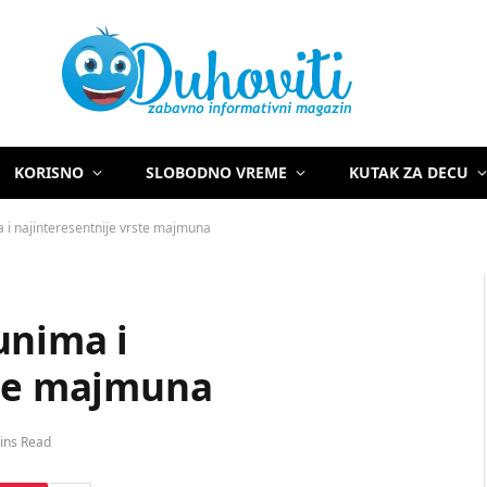
KORISNO
SLOBODNO VREME
KUTAK ZA DECU
 i najinteresentnije vrste majmuna
unima i
ste majmuna
ins Read