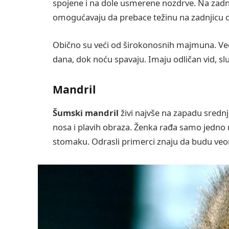
spojene i na dole usmerene nozdrve. Na zadnj
omogućavaju da prebace težinu na zadnjicu d
Obično su veći od širokonosnih majmuna. Ve
dana, dok noću spavaju. Imaju odličan vid, slu
Mandril
Šumski mandril
živi najvše na zapadu srednj
nosa i plavih obraza. Ženka rađa samo jedno m
stomaku. Odrasli primerci znaju da budu veom