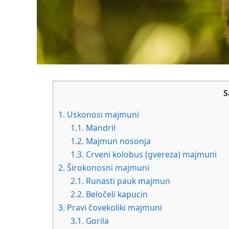
S
1.
Uskonosi majmuni
1.1.
Mandril
1.2.
Majmun nosonja
1.3.
Crveni kolobus (gvereza) majmuni
2.
Širokonosni majmuni
2.1.
Runasti pauk majmun
2.2.
Beločeli kapucin
3.
Pravi čovekoliki majmuni
3.1.
Gorila