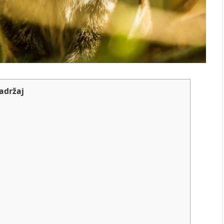
adržaj