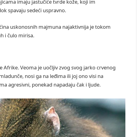
icama imaju jastučiće tvrde kože, koji im
ok spavaju sedeći uspravno.
ćina uskonosnih majmuna najaktivnija je tokom
h i čulo mirisa.
e Afrike. Veoma je uočljiv zvog svog jarko crvenog
ladunče, nosi ga na leđima ili joj ono visi na
a agresivni, ponekad napadaju čak i ljude.