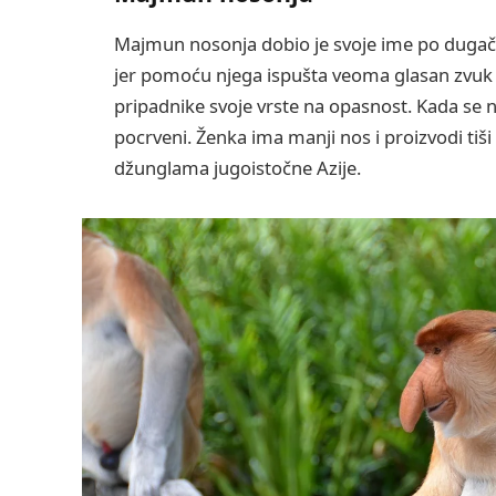
Majmun nosonja dobio je svoje ime po duga
jer pomoću njega ispušta veoma glasan zvuk
pripadnike svoje vrste na opasnost. Kada se nal
pocrveni. Ženka ima manji nos i proizvodi ti
džunglama jugoistočne Azije.