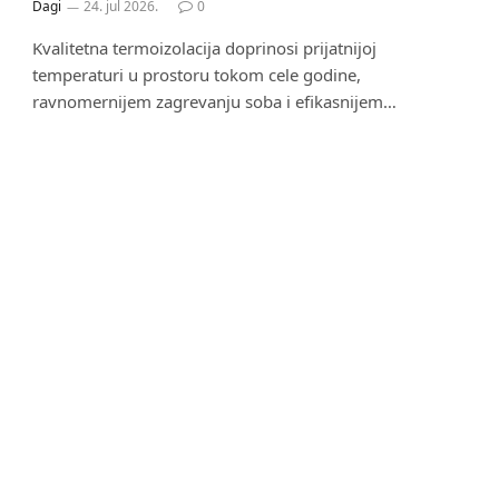
Dagi
24. jul 2026.
0
Kvalitetna termoizolacija doprinosi prijatnijoj
temperaturi u prostoru tokom cele godine,
ravnomernijem zagrevanju soba i efikasnijem…