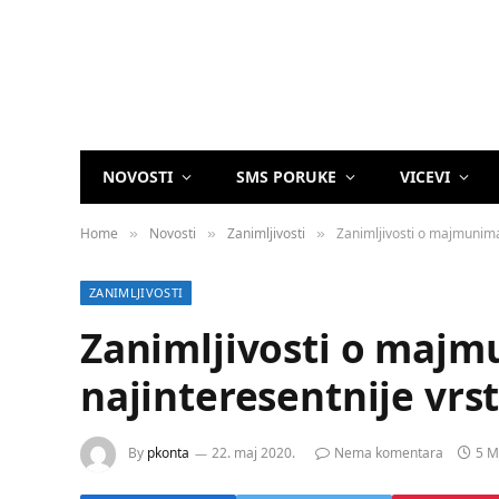
NOVOSTI
SMS PORUKE
VICEVI
Home
Novosti
Zanimljivosti
Zanimljivosti o majmunima
»
»
»
ZANIMLJIVOSTI
Zanimljivosti o majm
najinteresentnije vr
By
pkonta
22. maj 2020.
Nema komentara
5 M