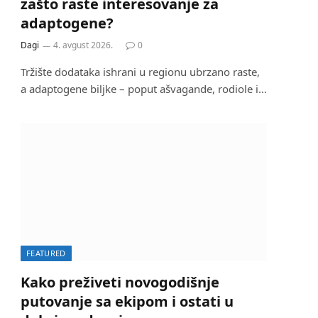
zašto raste interesovanje za
adaptogene?
Dagi
4. avgust 2026.
0
Tržište dodataka ishrani u regionu ubrzano raste,
a adaptogene biljke – poput ašvagande, rodiole i…
FEATURED
Kako preživeti novogodišnje
putovanje sa ekipom i ostati u