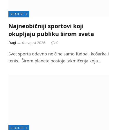
FEATURED
Najneobičniji sportovi koji
okupljaju publiku širom sveta
Dagi
4. avgust 2026.
0
Svet sporta odavno ne čine samo fudbal, košarka i
tenis. Širom planete postoje takmičenja koja…
FEATURED