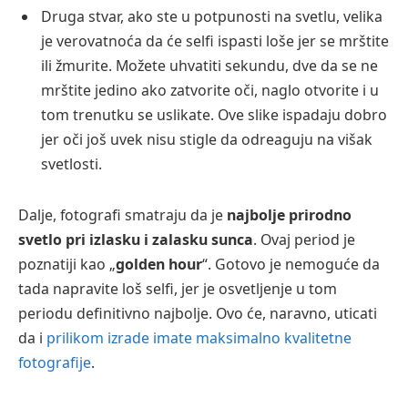
Druga stvar, ako ste u potpunosti na svetlu, velika
je verovatnoća da će selfi ispasti loše jer se mrštite
ili žmurite. Možete uhvatiti sekundu, dve da se ne
mrštite jedino ako zatvorite oči, naglo otvorite i u
tom trenutku se uslikate. Ove slike ispadaju dobro
jer oči još uvek nisu stigle da odreaguju na višak
svetlosti.
Dalje, fotografi smatraju da je
najbolje prirodno
svetlo pri izlasku i zalasku sunca
. Ovaj period je
poznatiji kao „
golden hour
“. Gotovo je nemoguće da
tada napravite loš selfi, jer je osvetljenje u tom
periodu definitivno najbolje. Ovo će, naravno, uticati
da i
prilikom izrade imate maksimalno kvalitetne
fotografije
.