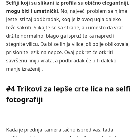
Selfiji koji su slikani iz profila su obično elegantniji,
mogu biti i umetnički
. No, najveći problem sa njima
jeste isti taj podbradak, kog je iz ovog ugla daleko
teže sakriti. Slikajte se sa strane, ali umesto da vrat
držite normalno, blago ga ispružite ka napred i
stegnite vilicu. Da bi se linija vilice još bolje oblikovala,
prislonite jezik na nepce. Ovaj pokret će otkriti
savršenu liniju vrata, a podbradak će biti daleko
manje izraženiji.
#4 Trikovi za lepše crte lica na selfi
fotografiji
Kada je prednja kamera tačno ispred vas, tada