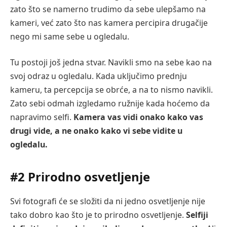
zato što se namerno trudimo da sebe ulepšamo na
kameri, već zato što nas kamera percipira drugačije
nego mi same sebe u ogledalu.
Tu postoji još jedna stvar. Navikli smo na sebe kao na
svoj odraz u ogledalu. Kada uključimo prednju
kameru, ta percepcija se obrće, a na to nismo navikli.
Zato sebi odmah izgledamo ružnije kada hoćemo da
napravimo selfi.
Kamera vas vidi onako kako vas
drugi vide, a ne onako kako vi sebe vidite u
ogledalu.
#2 Prirodno osvetljenje
Svi fotografi će se složiti da ni jedno osvetljenje nije
tako dobro kao što je to prirodno osvetljenje.
Selfiji