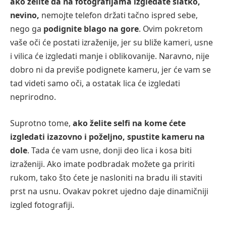
ako želite da na fotografijama izgledate slatko,
nevino,
nemojte telefon držati tačno ispred sebe,
nego ga
podignite blago na gore
. Ovim pokretom
vaše oči će postati izraženije, jer su bliže kameri, usne
i vilica će izgledati manje i oblikovanije. Naravno, nije
dobro ni da previše podignete kameru, jer će vam se
tad videti samo oči, a ostatak lica će izgledati
neprirodno.
Suprotno tome,
ako želite selfi na kome ćete
izgledati izazovno i poželjno, spustite kameru na
dole
. Tada će vam usne, donji deo lica i kosa biti
izraženiji. Ako imate podbradak možete ga pririti
rukom, tako što ćete je nasloniti na bradu ili staviti
prst na usnu. Ovakav pokret ujedno daje dinamičniji
izgled fotografiji.