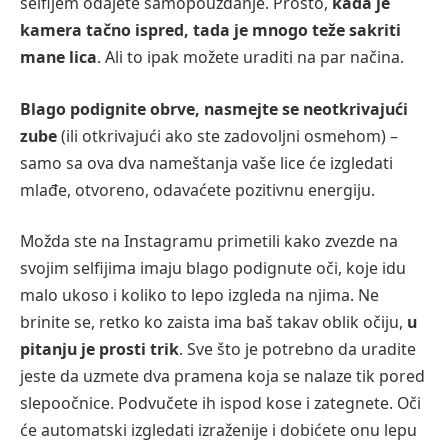
selfijem odajete samopouzdanje. Prosto,
kada je
kamera tačno ispred, tada je mnogo teže sakriti
mane lica
. Ali to ipak možete uraditi na par načina.
Blago podignite obrve, nasmejte se neotkrivajući
zube
(ili otkrivajući ako ste zadovoljni osmehom) –
samo sa ova dva nameštanja vaše lice će izgledati
mlađe, otvoreno, odavaćete pozitivnu energiju.
Možda ste na Instagramu primetili kako zvezde na
svojim selfijima imaju blago podignute oči, koje idu
malo ukoso i koliko to lepo izgleda na njima. Ne
brinite se, retko ko zaista ima baš takav oblik očiju,
u
pitanju je prosti trik
. Sve što je potrebno da uradite
jeste da uzmete dva pramena koja se nalaze tik pored
slepoočnice. Podvučete ih ispod kose i zategnete. Oči
će automatski izgledati izraženije i dobićete onu lepu