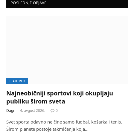
POSLEDNJE OBJAVE
FEATURED
Najneobičniji sportovi koji okupljaju
publiku širom sveta
Dagi
4. avgust 2026.
0
Svet sporta odavno ne čine samo fudbal, košarka i tenis.
Širom planete postoje takmičenja koja…