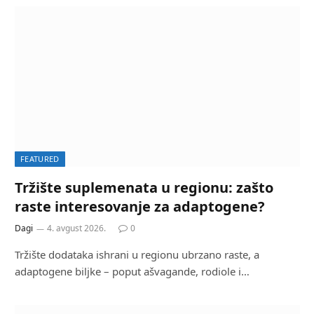
FEATURED
Tržište suplemenata u regionu: zašto
raste interesovanje za adaptogene?
Dagi
4. avgust 2026.
0
Tržište dodataka ishrani u regionu ubrzano raste, a
adaptogene biljke – poput ašvagande, rodiole i…