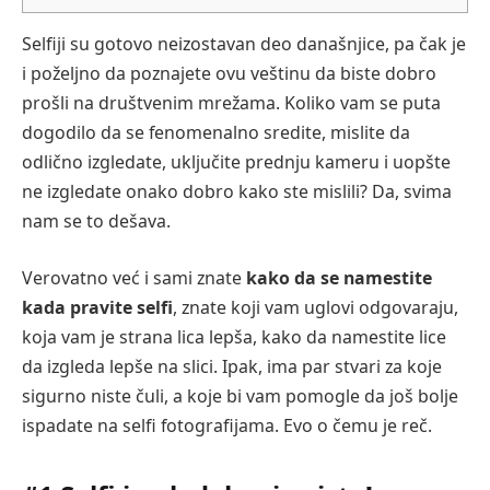
Selfiji su gotovo neizostavan deo današnjice, pa čak je
i poželjno da poznajete ovu veštinu da biste dobro
prošli na društvenim mrežama. Koliko vam se puta
dogodilo da se fenomenalno sredite, mislite da
odlično izgledate, uključite prednju kameru i uopšte
ne izgledate onako dobro kako ste mislili? Da, svima
nam se to dešava.
Verovatno već i sami znate
kako da se namestite
kada pravite selfi
, znate koji vam uglovi odgovaraju,
koja vam je strana lica lepša, kako da namestite lice
da izgleda lepše na slici. Ipak, ima par stvari za koje
sigurno niste čuli, a koje bi vam pomogle da još bolje
ispadate na selfi fotografijama. Evo o čemu je reč.