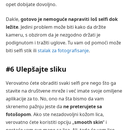
opet dobijate dovoljno.
Dakle,
gotovo je nemoguće napraviti loš selfi dok
ležite
. Jedini problem može biti kako da držite
kameru, s obzirom da je nezgodno držati je
podignutom i tražiti uglove. Tu vam od pomoći može
biti selfi stik ili
stalak za fotografisanje
.
#6 Ulepšajte sliku
Verovatno ćete obraditi svaki selfi pre nego što ga
stavite na društvene mreže i već imate svoje omiljene
aplikacije za to. No, ono na šta bismo da vam
skrenemo pažnju jeste da
ne preterujete sa
fotošopom
. Ako ste nezadovoljni kožom lica,
verovatno ćete koristiti opciju „
smooth skin
“ i