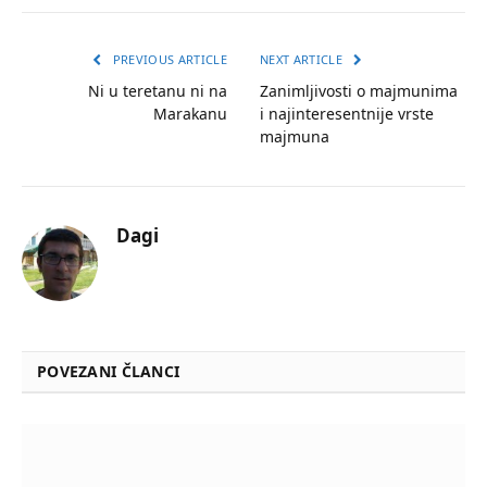
PREVIOUS ARTICLE
NEXT ARTICLE
Ni u teretanu ni na
Zanimljivosti o majmunima
Marakanu
i najinteresentnije vrste
majmuna
Dagi
POVEZANI ČLANCI