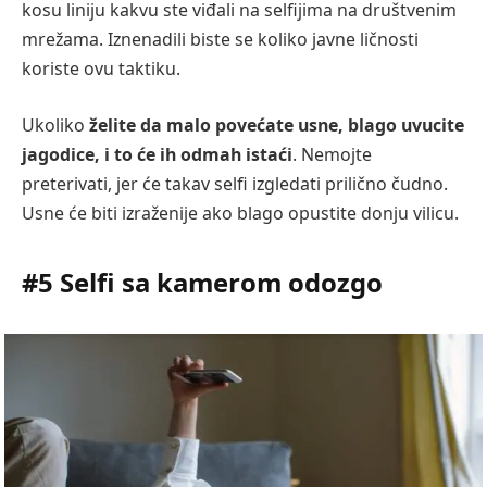
kosu liniju kakvu ste viđali na selfijima na društvenim
mrežama. Iznenadili biste se koliko javne ličnosti
koriste ovu taktiku.
Ukoliko
želite da malo povećate usne, blago uvucite
jagodice, i to će ih odmah istaći
. Nemojte
preterivati, jer će takav selfi izgledati prilično čudno.
Usne će biti izraženije ako blago opustite donju vilicu.
#5 Selfi sa kamerom odozgo