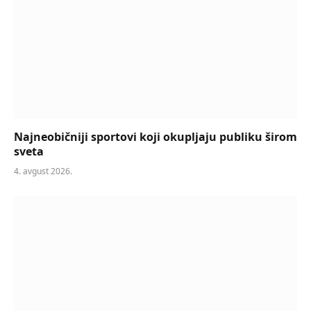
Najneobičniji sportovi koji okupljaju publiku širom
sveta
4. avgust 2026.