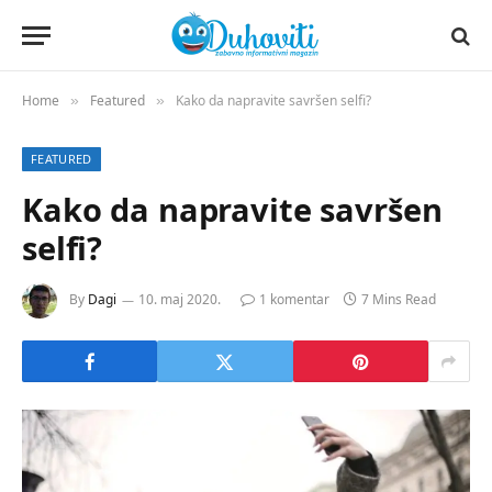
Home
Featured
Kako da napravite savršen selfi?
»
»
FEATURED
Kako da napravite savršen
selfi?
By
Dagi
10. maj 2020.
1 komentar
7 Mins Read