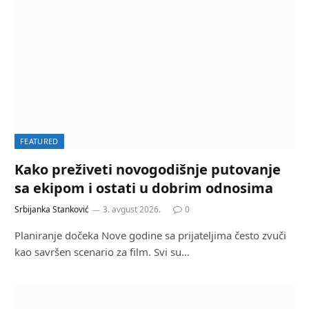
FEATURED
Kako preživeti novogodišnje putovanje
sa ekipom i ostati u dobrim odnosima
Srbijanka Stanković
3. avgust 2026.
0
Planiranje dočeka Nove godine sa prijateljima često zvuči
kao savršen scenario za film. Svi su…