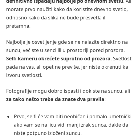
definitivno ispadaju najbolje po dnevnom svetlu
. Ali
morate prvo naučiti kako da koristite dnevno svetlo,
odnosno kako da slika ne bude presvetla ili
pretamna.
Najbolje je osvetljenje gde se ne nalazite direktno na
suncu, već ste u senci ili u prostoriji pored prozora.
Selfi kameru okrećete suprotno od prozora
. Svetlost
pada na vas, ali opet ne previše, jer niste okrenuti ka
izvoru svetlosti.
Fotografije mogu dobro ispasti i dok ste na suncu, ali
za tako nešto treba da znate dva pravila
:
Prvo, selfi će vam biti neobičan i pomalo umetnički
ako vam se na licu vidi manji zrak sunca, dakle da
niste potpuno izloženi suncu.