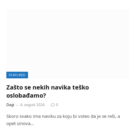
FEATURED
Zašto se nekih navika teško
oslobađamo?
Dagi
4. avgust 2026.
0
Skoro svako ima naviku za koju bi voleo da je se reši, a
opet iznova…