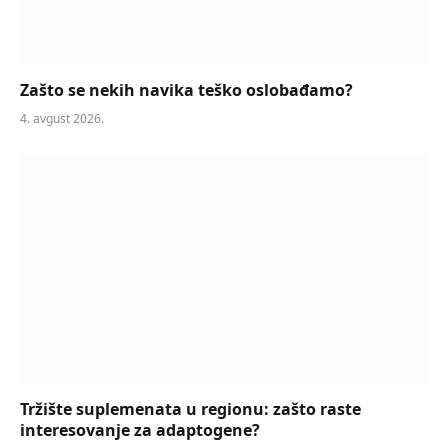
Zašto se nekih navika teško oslobađamo?
4. avgust 2026.
Tržište suplemenata u regionu: zašto raste
interesovanje za adaptogene?