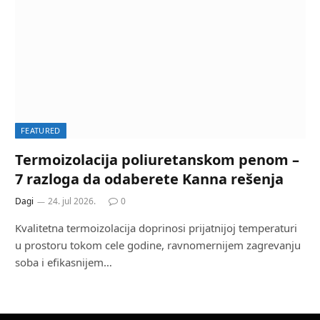
FEATURED
Termoizolacija poliuretanskom penom –
7 razloga da odaberete Kanna rešenja
Dagi
24. jul 2026.
0
Kvalitetna termoizolacija doprinosi prijatnijoj temperaturi
u prostoru tokom cele godine, ravnomernijem zagrevanju
soba i efikasnijem…