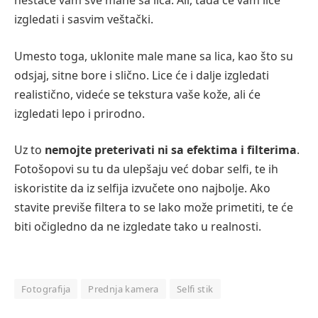
nestaće vam sve mane sa lica. Ali, tada će vam lice
izgledati i sasvim veštački.
Umesto toga, uklonite male mane sa lica, kao što su
odsjaj, sitne bore i slično. Lice će i dalje izgledati
realistično, videće se tekstura vaše kože, ali će
izgledati lepo i prirodno.
Uz to
nemojte preterivati ni sa efektima i filterima
.
Fotošopovi su tu da ulepšaju već dobar selfi, te ih
iskoristite da iz selfija izvučete ono najbolje. Ako
stavite previše filtera to se lako može primetiti, te će
biti očigledno da ne izgledate tako u realnosti.
Fotografija
Prednja kamera
Selfi stik