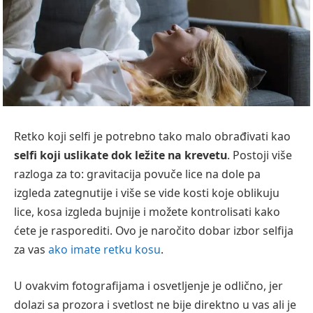
Retko koji selfi je potrebno tako malo obrađivati kao
selfi koji uslikate dok ležite na krevetu
. Postoji više
razloga za to: gravitacija povuče lice na dole pa
izgleda zategnutije i više se vide kosti koje oblikuju
lice, kosa izgleda bujnije i možete kontrolisati kako
ćete je rasporediti. Ovo je naročito dobar izbor selfija
za vas
ako imate retku kosu
.
U ovakvim fotografijama i osvetljenje je odlično, jer
dolazi sa prozora i svetlost ne bije direktno u vas ali je