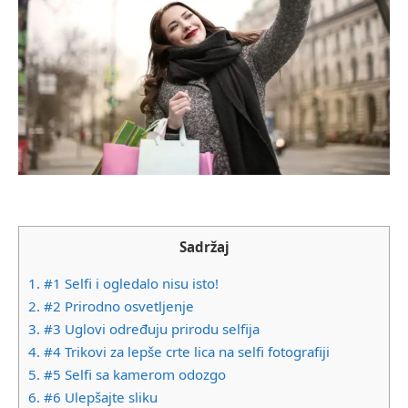
Sadržaj
1.
#1 Selfi i ogledalo nisu isto!
2.
#2 Prirodno osvetljenje
3.
#3 Uglovi određuju prirodu selfija
4.
#4 Trikovi za lepše crte lica na selfi fotografiji
5.
#5 Selfi sa kamerom odozgo
6.
#6 Ulepšajte sliku