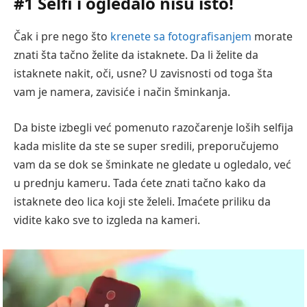
#1 Selfi i ogledalo nisu isto!
Čak i pre nego što
krenete sa fotografisanjem
morate
znati šta tačno želite da istaknete. Da li želite da
istaknete nakit, oči, usne? U zavisnosti od toga šta
vam je namera, zavisiće i način šminkanja.
Da biste izbegli već pomenuto razočarenje loših selfija
kada mislite da ste se super sredili, preporučujemo
vam da se dok se šminkate ne gledate u ogledalo, već
u prednju kameru. Tada ćete znati tačno kako da
istaknete deo lica koji ste želeli. Imaćete priliku da
vidite kako sve to izgleda na kameri.