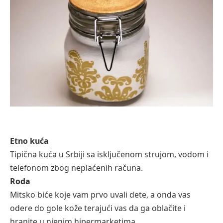
Etno kuća
Tipična kuća u Srbiji sa isključenom strujom, vodom i
telefonom zbog neplaćenih računa.
Roda
Mitsko biće koje vam prvo uvali dete, a onda vas
odere do gole kože terajući vas da ga oblačite i
hranite u njenim hipermarketima.