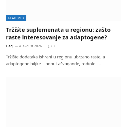
FEATURED
Tržište suplemenata u regionu: zašto
raste interesovanje za adaptogene?
Dagi
4. avgust 2026.
0
Tržište dodataka ishrani u regionu ubrzano raste, a
adaptogene biljke – poput ašvagande, rodiole i…