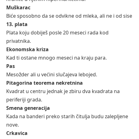
Muškarac
Biće sposobno da se odvikne od mleka, ali ne i od sise
13. plata
Plata koju dobiješ posle 20 meseci rada kod
privatnika.
Ekonomska kriza
Kad ti ostane mnogo meseci na kraju para.
Pas
Mesožder ali u većini slučajeva lebojed.
Pitagorina teorema nekretnina
Kvadrat u centru jednak je zbiru dva kvadrata na
periferiji grada.
Smena generacija
Kada na banderi preko starih čitulja budu zalepljene
nove.
Crkavica