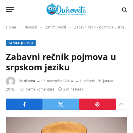
Home
Novosti
Zanimljivosti
Zabavni rečnik pojmova u srpskom jeziku
»
»
»
ZANIMLJIVOSTI
Zabavni rečnik pojmova u
srpskom jeziku
By
pkonta
12. novembar 2014.
Updated:
26. januar
2018.
Nema komentara
2 Mins Read