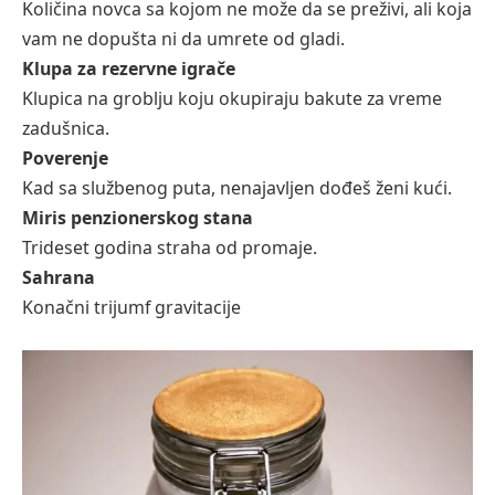
Količina novca sa kojom ne može da se preživi, ali koja
vam ne dopušta ni da umrete od gladi.
Klupa za rezervne igrače
Klupica na groblju koju okupiraju bakute za vreme
zadušnica.
Poverenje
Kad sa službenog puta, nenajavljen dođeš ženi kući.
Miris penzionerskog stana
Trideset godina straha od promaje.
Sahrana
Konačni trijumf gravitacije