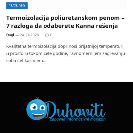
FEATURED
Termoizolacija poliuretanskom penom –
7 razloga da odaberete Kanna rešenja
Dagi
24. jul 2026.
0
Kvalitetna termoizolacija doprinosi prijatnijoj temperaturi
u prostoru tokom cele godine, ravnomernijem zagrevanju
soba i efikasnijem…