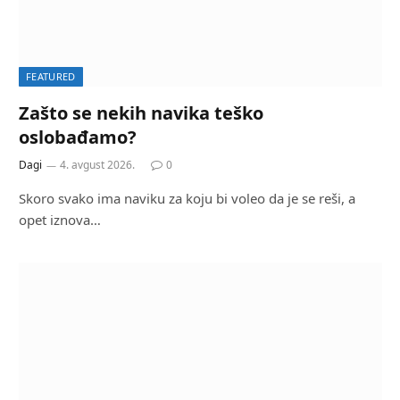
FEATURED
Zašto se nekih navika teško
oslobađamo?
Dagi
4. avgust 2026.
0
Skoro svako ima naviku za koju bi voleo da je se reši, a
opet iznova…