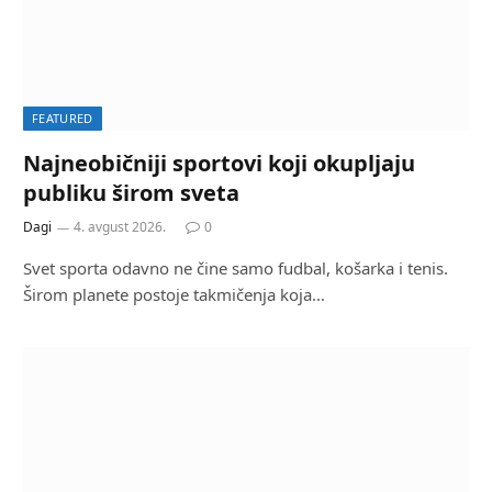
FEATURED
Najneobičniji sportovi koji okupljaju
publiku širom sveta
Dagi
4. avgust 2026.
0
Svet sporta odavno ne čine samo fudbal, košarka i tenis.
Širom planete postoje takmičenja koja…