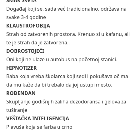
SMAK SVETA
Događaj koji se, sada već tradicionalno, održava na
svake 3-4 godine
KLAUSTROFOBIJA
Strah od zatvorenih prostora. Krenuo si u kafanu, ali
te je strah da je zatvorena..
DOBROSTOJEĆI
Oni koji ne ulaze u autobus na početnoj stanici.
HIPNOTIZER
Baba koja vreba školarca koji sedi i pokušava očima
da mu kaže da bi trebalo da joj ustupi mesto.
ROĐENDAN
Skupljanje godišnjih zaliha dezodoransa i gelova za
tuširanje
VEŠTAČKA INTELIGENCIJA
Plavuša koja se farba u crno