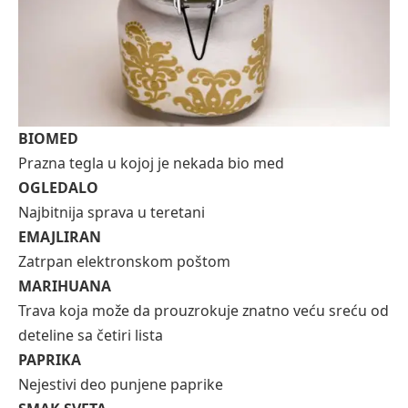
BIOMED
Prazna tegla u kojoj je nekada bio med
OGLEDALO
Najbitnija sprava u teretani
EMAJLIRAN
Zatrpan elektronskom poštom
MARIHUANA
Trava koja može da prouzrokuje znatno veću sreću od
deteline sa četiri lista
PAPRIKA
Nejestivi deo punjene paprike