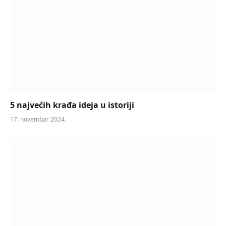
5 najvećih krađa ideja u istoriji
17. novembar 2024.