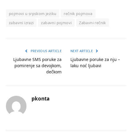
pojmovi u srpskom jeziku
rečnik pojmova
zabavni izrazi
zabavni pojmovi
Zabavni rečnik
PREVIOUS ARTICLE
NEXT ARTICLE
Ljubavne SMS poruke za
Ljubavne poruke za nju –
pomirenje sa devojkom,
laku noć ljubavi
dečkom
pkonta