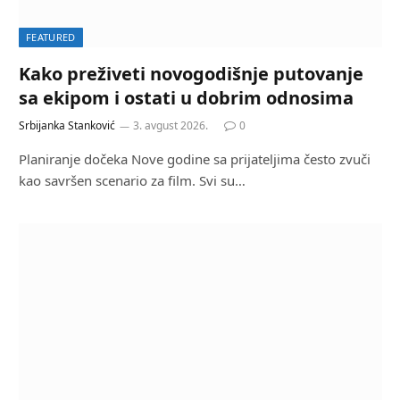
FEATURED
Kako preživeti novogodišnje putovanje
sa ekipom i ostati u dobrim odnosima
Srbijanka Stanković
3. avgust 2026.
0
Planiranje dočeka Nove godine sa prijateljima često zvuči
kao savršen scenario za film. Svi su…