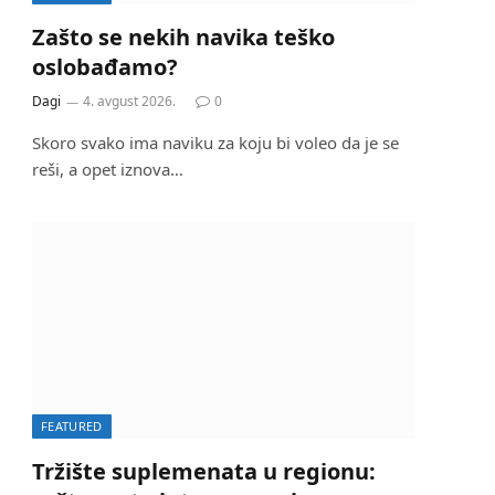
Zašto se nekih navika teško
oslobađamo?
Dagi
4. avgust 2026.
0
Skoro svako ima naviku za koju bi voleo da je se
reši, a opet iznova…
FEATURED
Tržište suplemenata u regionu: