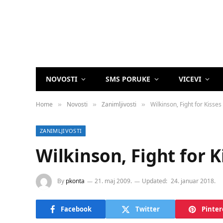
NOVOSTI
SMS PORUKE
VICEVI
Home
Novosti
Zanimljivosti
Wilkinson, Fight for Kisses
»
»
»
ZANIMLJIVOSTI
Wilkinson, Fight for K
By
pkonta
21. maj 2009.
Updated:
24. januar 2018.
Facebook
Twitter
Pinter