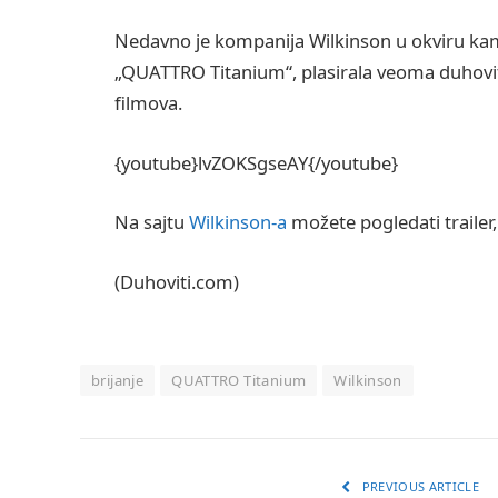
Nedavno je kompanija Wilkinson u okviru kampa
„QUATTRO Titanium“, plasirala veoma duhovi
filmova.
{youtube}lvZOKSgseAY{/youtube}
Na sajtu
Wilkinson-a
možete pogledati trailer,
(Duhoviti.com)
brijanje
QUATTRO Titanium
Wilkinson
PREVIOUS ARTICLE