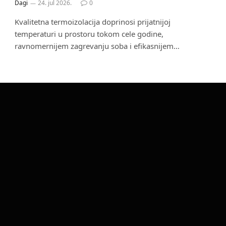
Dagi
24. jul 2026.
0
Kvalitetna termoizolacija doprinosi prijatnijoj
temperaturi u prostoru tokom cele godine,
ravnomernijem zagrevanju soba i efikasnijem…