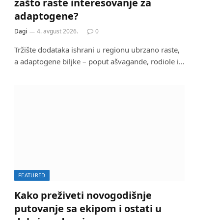
zašto raste interesovanje za
adaptogene?
Dagi
4. avgust 2026.
0
Tržište dodataka ishrani u regionu ubrzano raste,
a adaptogene biljke – poput ašvagande, rodiole i…
FEATURED
Kako preživeti novogodišnje
putovanje sa ekipom i ostati u