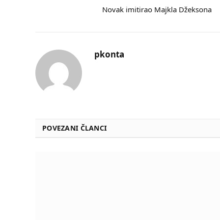
Novak imitirao Majkla Džeksona
pkonta
POVEZANI ČLANCI