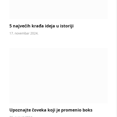
5 najvećih krađa ideja u istoriji
17. novembar 2024.
Upoznajte čoveka koji je promenio boks