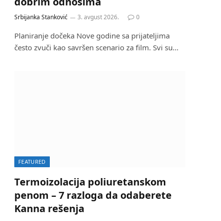
dobrim odnosima
Srbijanka Stanković
3. avgust 2026.
0
Planiranje dočeka Nove godine sa prijateljima
često zvuči kao savršen scenario za film. Svi su…
FEATURED
Termoizolacija poliuretanskom
penom – 7 razloga da odaberete
Kanna rešenja