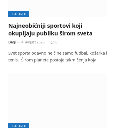
FEATURED
Najneobičniji sportovi koji
okupljaju publiku širom sveta
Dagi
4. avgust 2026.
0
Svet sporta odavno ne čine samo fudbal, košarka i
tenis. Širom planete postoje takmičenja koja…
FEATURED