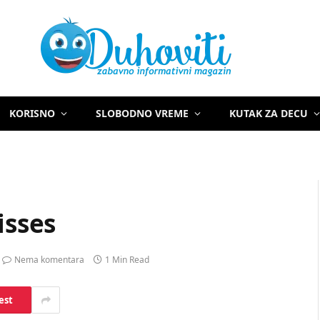
KORISNO
SLOBODNO VREME
KUTAK ZA DECU
isses
Nema komentara
1 Min Read
est