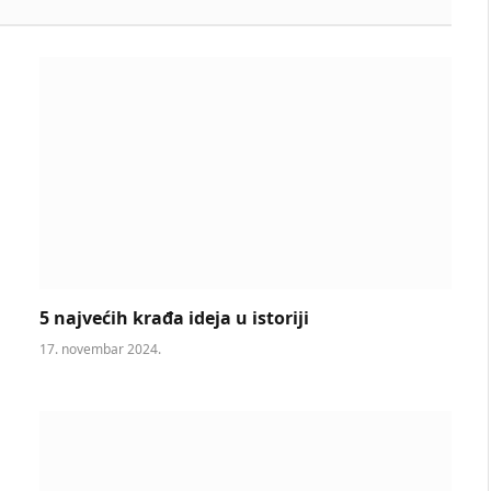
5 najvećih krađa ideja u istoriji
17. novembar 2024.