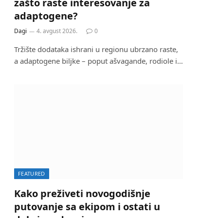
zašto raste interesovanje za
adaptogene?
Dagi
4. avgust 2026.
0
Tržište dodataka ishrani u regionu ubrzano raste,
a adaptogene biljke – poput ašvagande, rodiole i…
FEATURED
Kako preživeti novogodišnje
putovanje sa ekipom i ostati u