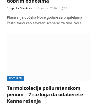
dobrim odnosima
Srbijanka Stanković
3. avgust 2026.
0
Planiranje dočeka Nove godine sa prijateljima
često zvuči kao savršen scenario za film. Svi su…
FEATURED
Termoizolacija poliuretanskom
penom – 7 razloga da odaberete
Kanna rešenja