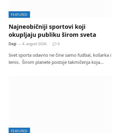
FEATURED
Najneobičniji sportovi koji
okupljaju publiku širom sveta
Dagi
4. avgust 2026.
0
Svet sporta odavno ne čine samo fudbal, košarka i
tenis. Širom planete postoje takmičenja koja…
FEATURED