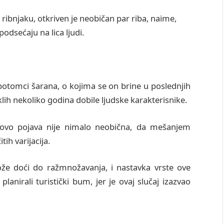
ribnjaku, otkriven je neobičan par riba, naime,
odsećaju na lica ljudi.
potomci šarana, o kojima se on brine u poslednjih
klih nekoliko godina dobile ljudske karakterisnike.
 da ovo pojava nije nimalo neobična, da mešanjem
ih varijacija.
e doći do ražmnožavanja, i nastavka vrste ove
planirali turistički bum, jer je ovaj slučaj izazvao