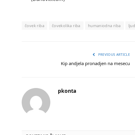
čovek riba
čovekolika riba
humaniodna riba
lju
PREVIOUS ARTICLE
Kip andjela pronadjen na mesecu
pkonta