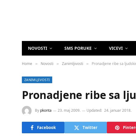
NOVOSTI
SMS PORUKE
VICEVI
Home
Novosti
Zanimljivosti
Pronadjene ribe sa ljudsk
»
»
»
ZANIMLJIVOSTI
Pronadjene ribe sa lj
By
pkonta
23. maj 2009.
Updated:
24. januar 2018.
Facebook
Twitter
Pinter