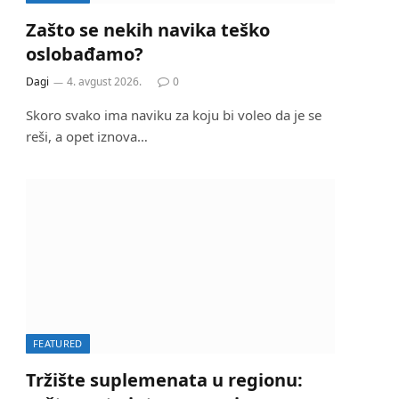
Zašto se nekih navika teško
oslobađamo?
Dagi
4. avgust 2026.
0
Skoro svako ima naviku za koju bi voleo da je se
reši, a opet iznova…
FEATURED
Tržište suplemenata u regionu: