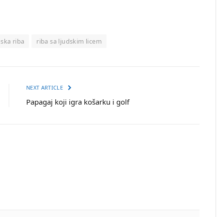
dska riba
riba sa ljudskim licem
NEXT ARTICLE
Papagaj koji igra košarku i golf