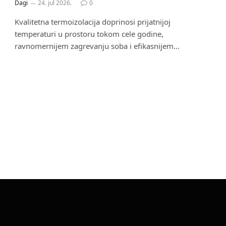
Dagi
24. jul 2026.
0
Kvalitetna termoizolacija doprinosi prijatnijoj
temperaturi u prostoru tokom cele godine,
ravnomernijem zagrevanju soba i efikasnijem…