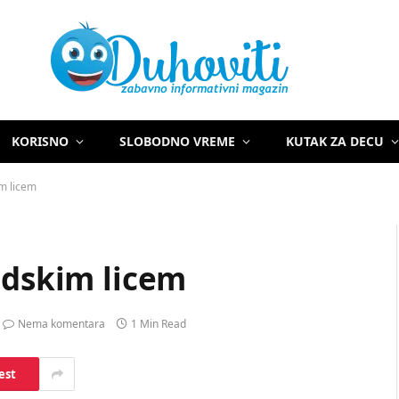
KORISNO
SLOBODNO VREME
KUTAK ZA DECU
im licem
udskim licem
Nema komentara
1 Min Read
est