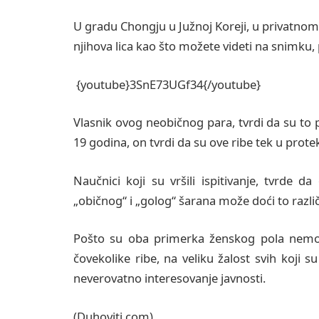
U gradu Chongju u Južnoj Koreji, u privatnom 
njihova lica kao što možete videti na snimku, p
{youtube}3SnE73UGf34{/youtube}
Vlasnik ovog neobičnog para, tvrdi da su to 
19 godina, on tvrdi da su ove ribe tek u prote
Naučnici koji su vršili ispitivanje, tvrde
„običnog“ i „golog“ šarana može doći to različit
Pošto su oba primerka ženskog pola nemož
čovekolike ribe, na veliku žalost svih koji su 
neverovatno interesovanje javnosti.
(Duhoviti.com)