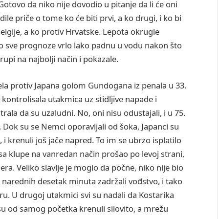
otovo da niko nije dovodio u pitanje da li će oni
ile priče o tome ko će biti prvi, a ko drugi, i ko bi
lgije, a ko protiv Hrvatske. Lepota okrugle
to sve prognoze vrlo lako padnu u vodu nakon što
rupi na najbolji način i pokazale.
ela protiv Japana golom Gundogana iz penala u 33.
 kontrolisala utakmica uz stidljive napade i
ala da su uzaludni. No, oni nisu odustajali, i u 75.
 Dok su se Nemci oporavljali od šoka, Japanci su
 i krenuli još jače napred. To im se ubrzo isplatilo
o sa klupe na vanredan način prošao po levoj strani,
era. Veliko slavlje je moglo da počne, niko nije bio
 narednih desetak minuta zadržali vođstvo, i tako
ru. U drugoj utakmici svi su nadali da Kostarika
u od samog početka krenuli silovito, a mrežu