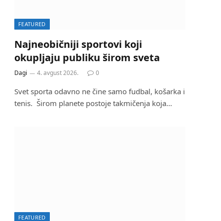
FEATURED
Najneobičniji sportovi koji
okupljaju publiku širom sveta
Dagi
4. avgust 2026.
0
Svet sporta odavno ne čine samo fudbal, košarka i
tenis. Širom planete postoje takmičenja koja…
FEATURED