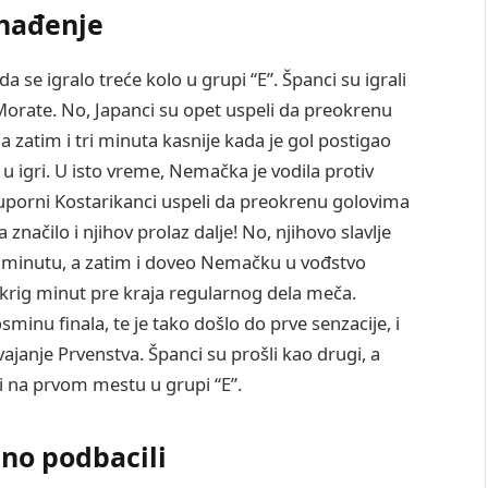
enađenje
 se igralo treće kolo u grupi “E”. Španci su igrali
Morate. No, Japanci su opet uspeli da preokrenu
a zatim i tri minuta kasnije kada je gol postigao
u igri. U isto vreme, Nemačka je vodila protiv
uporni Kostarikanci uspeli da preokrenu golovima
značilo i njihov prolaz dalje! No, njihovo slavlje
73. minutu, a zatim i doveo Nemačku u vođstvo
krig minut pre kraja regularnog dela meča.
minu finala, te je tako došlo do prve senzacije, i
ajanje Prvenstva. Španci su prošli kao drugi, a
li na prvom mestu u grupi “E”.
uno podbacili