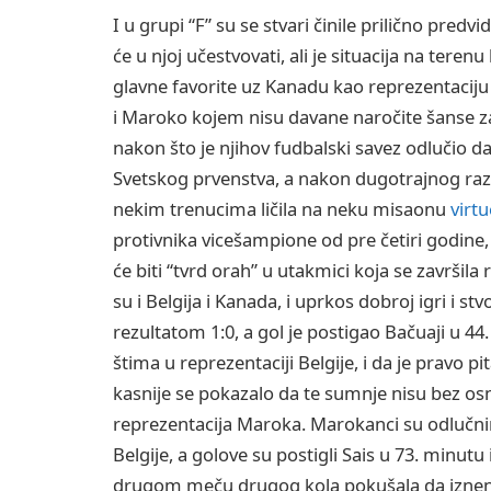
I u grupi “F” su se stvari činile prilično pred
će u njoj učestvovati, ali je situacija na terenu
glavne favorite uz Kanadu kao reprezentaciju 
i Maroko kojem nisu davane naročite šanse za
nakon što je njihov fudbalski savez odlučio 
Svetskog prvenstva, a nakon dugotrajnog razm
nekim trenucima ličila na neku misaonu
virtu
protivnika vicešampione od pre četiri godine,
će biti “tvrd orah” u utakmici koja se završil
su i Belgija i Kanada, i uprkos dobroj igri i 
rezultatom 1:0, a gol je postigao Bačuaji u 44
štima u reprezentaciji Belgije, i da je pravo p
kasnije se pokazalo da te sumnje nisu bez os
reprezentacija Maroka. Marokanci su odlučni
Belgije, a golove su postigli Sais u 73. minu
drugom meču drugog kola pokušala da iznena