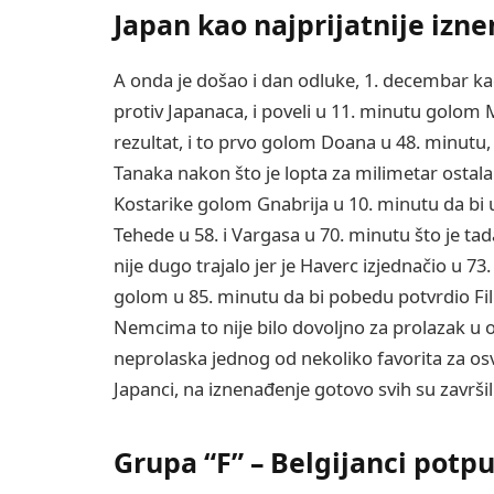
Japan kao najprijatnije izn
A onda je došao i dan odluke, 1. decembar kada
protiv Japanaca, i poveli u 11. minutu golom 
rezultat, i to prvo golom Doana u 48. minutu, 
Tanaka nakon što je lopta za milimetar ostala 
Kostarike golom Gnabrija u 10. minutu da bi 
Tehede u 58. i Vargasa u 70. minutu što je tada 
nije dugo trajalo jer je Haverc izjednačio u 
golom u 85. minutu da bi pobedu potvrdio Fil
Nemcima to nije bilo dovoljno za prolazak u os
neprolaska jednog od nekoliko favorita za osv
Japanci, na iznenađenje gotovo svih su završi
Grupa “F” – Belgijanci potp