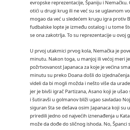
evropske reprezentacije, Španiju i Nemačku. G
otići u drugi krug ili ne već su se uglavnom vod
mogao da već u sledećem krugu igra protiv Be
fudbalske lopte je između ostalog i u tome š
se ona zakotrlja. To su reprezentacije u ovoj g
U prvoj utakmici prvog kola, Nemačka je pov
minutu. Nakon toga, u manjoj ili većoj meri je
požrtvovanost Japanaca za koje je većina smatr
minutu su preko Doana došli do izjednačenja.
videli da bi mogli možda i nešto više da urade,
jer je bivši igrač Partizana, Asano koji je uša
i šutiravši u golmanov bliži ugao savladao Noj
siguran šta se dešava osim Japanaca koji su u
priredili jedno od najvećih iznenađenja u Kata
može da dođe do sličnog ishoda. No, Španci s