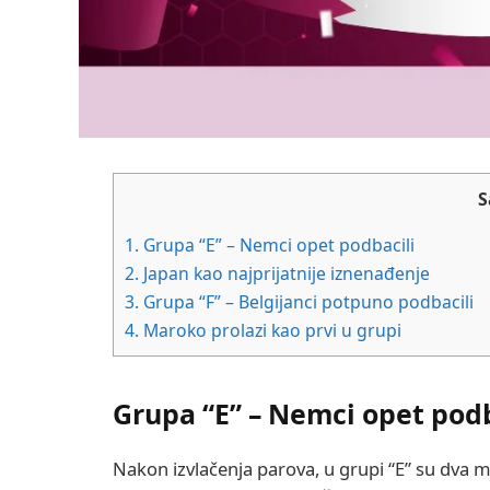
S
1.
Grupa “E” – Nemci opet podbacili
2.
Japan kao najprijatnije iznenađenje
3.
Grupa “F” – Belgijanci potpuno podbacili
4.
Maroko prolazi kao prvi u grupi
Grupa “E” – Nemci opet podb
Nakon izvlačenja parova, u grupi “E” su dva m