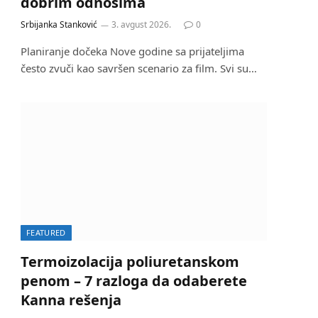
dobrim odnosima
Srbijanka Stanković
3. avgust 2026.
0
Planiranje dočeka Nove godine sa prijateljima
često zvuči kao savršen scenario za film. Svi su…
FEATURED
Termoizolacija poliuretanskom
penom – 7 razloga da odaberete
Kanna rešenja