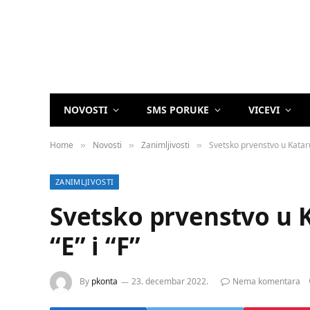
NOVOSTI
SMS PORUKE
VICEVI
Home
Novosti
Zanimljivosti
Svetsko prvenstvo u Kataru
»
»
»
ZANIMLJIVOSTI
Svetsko prvenstvo u 
“E” i “F”
By
pkonta
23. decembar 2022.
Nema komentara