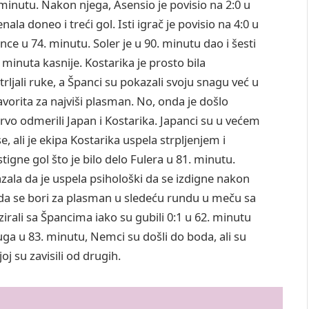
minutu. Nakon njega, Asensio je povisio na 2:0 u
ala doneo i treći gol. Isti igrač je povisio na 4:0 u
nce u 74. minutu. Soler je u 90. minutu dao i šesti
 minuta kasnije. Kostarika je prosto bila
rljali ruke, a Španci su pokazali svoju snagu već u
avorita za najviši plasman. No, onda je došlo
vo odmerili Japan i Kostarika. Japanci su u većem
se, ali je ekipa Kostarika uspela strpljenjem i
tigne gol što je bilo delo Fulera u 81. minutu.
zala da je uspela psihološki da se izdigne nakon
da se bori za plasman u sledeću rundu u meču sa
li sa Špancima iako su gubili 0:1 u 62. minutu
ga u 83. minutu, Nemci su došli do boda, ali su
oj su zavisili od drugih.