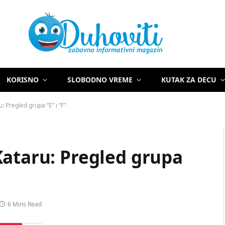
KORISNO
SLOBODNO VREME
KUTAK ZA DECU
: Pregled grupa “E” i “F”
Kataru: Pregled grupa
6 Mins Read