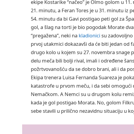
ekipe Kostarike “načeo” je Olmo golom u 11. 
21. minutu, a Feran Tores je u 31. minutu iz pen
54. minutu da bi Gavi postigao peti gol za Špa
gol, a šlag na torti je bio pogodak Morate dva
“pregažena”, neki na
kladionici
su zadovoljno t
prvoj utakmici dokazavši da će biti jedan od f
drugo kolo u kojem su 27. novembra snage pr
delu meča bili bolji rival, imali i određene šan
požrtvovanošću da se dobro brani, ali i da pos
Ekipa trenera Luisa Fernanda Suareza je poka
katastrofe u prvom meču, i da sebi omogući 
Nemačkom. A Nemci su u drugom kolu remizira
kada je gol postigao Morata. No, golom Filkru
sebe stavili u prilično nezavidnu situaciju u koj