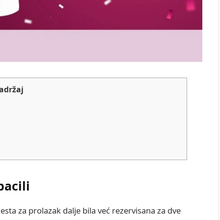
adržaj
acili
esta za prolazak dalje bila već rezervisana za dve