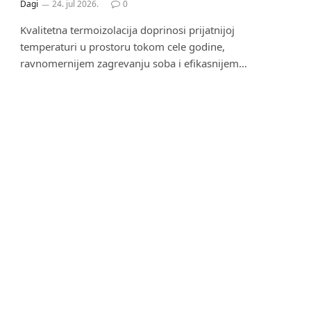
Dagi
24. jul 2026.
0
Kvalitetna termoizolacija doprinosi prijatnijoj
temperaturi u prostoru tokom cele godine,
ravnomernijem zagrevanju soba i efikasnijem…