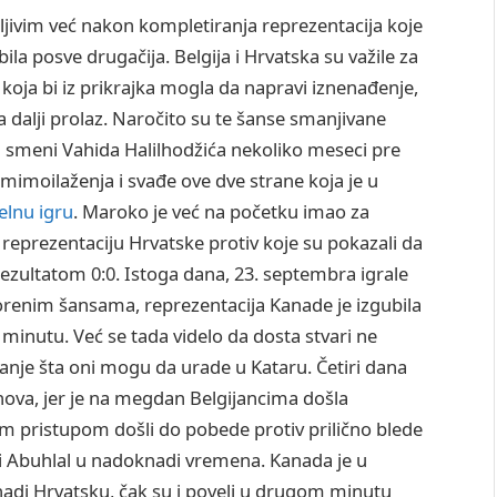
vidljivim već nakon kompletiranja reprezentacija koje
 bila posve drugačija. Belgija i Hrvatska su važile za
koja bi iz prikrajka mogla da napravi iznenađenje,
 dalji prolaz. Naročito su te šanse smanjivane
da smeni Vahida Halilhodžića nekoliko meseci pre
imoilaženja i svađe ove dve strane koja je u
elnu igru
. Maroko je već na početku imao za
 reprezentaciju Hrvatske protiv koje su pokazali da
a rezultatom 0:0. Istoga dana, 23. septembra igrale
stvorenim šansama, reprezentacija Kanade je izgubila
. minutu. Već se tada videlo da dosta stvari ne
itanje šta oni mogu da urade u Kataru. Četiri dana
nova, jer je na megdan Belgijancima došla
m pristupom došli do pobede protiv prilično blede
tu i Abuhlal u nadoknadi vremena. Kanada je u
di Hrvatsku, čak su i poveli u drugom minutu