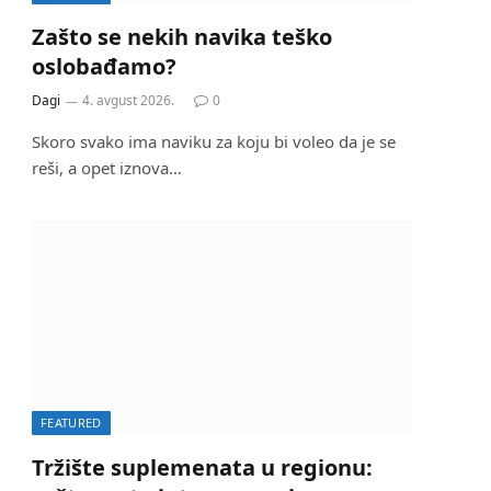
Zašto se nekih navika teško
oslobađamo?
Dagi
4. avgust 2026.
0
Skoro svako ima naviku za koju bi voleo da je se
reši, a opet iznova…
FEATURED
Tržište suplemenata u regionu: