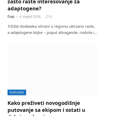
zašto raste interesovanje za
adaptogene?
Dagi
4. avgust 2026.
0
Tržište dodataka ishrani u regionu ubrzano raste,
a adaptogene biljke – poput ašvagande, rodiole i…
FEATURED
Kako preživeti novogodišnje
putovanje sa ekipom i ostati u