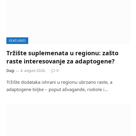
FEATURED
Tržište suplemenata u regionu: zašto
raste interesovanje za adaptogene?
Dagi
4. avgust 2026.
0
Tržište dodataka ishrani u regionu ubrzano raste, a
adaptogene biljke – poput ašvagande, rodiole i…