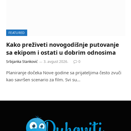
FEATURED
Kako preživeti novogodišnje putovanje
sa ekipom i ostati u dobrim odnosima
Srbijanka Stanković
3. avgust 2026.
0
Planiranje dočeka Nove godine sa prijateljima često zvuči
kao savršen scenario za film. Svi su…