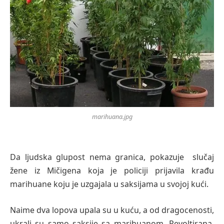
marihuana.jpg
Da ljudska glupost nema granica, pokazuje slučaj
žene iz Mičigena koja je policiji prijavila krađu
marihuane koju je uzgajala u saksijama u svojoj kući.
Naime dva lopova upala su u kuću, a od dragocenosti,
ukrali su samo saksije sa marihuanom. Revoltirana,