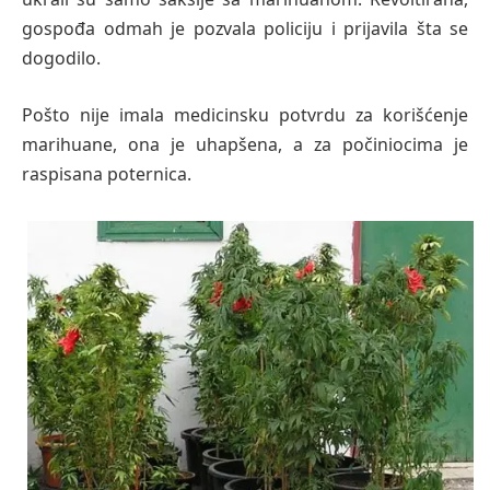
gospođa odmah je pozvala policiju i prijavila šta se
dogodilo.
Pošto nije imala medicinsku potvrdu za korišćenje
marihuane, ona je uhapšena, a za počiniocima je
raspisana poternica.