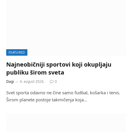
FEATURED
Najneobičniji sportovi koji okupljaju
publiku širom sveta
Dagi
4. avgust 2026.
0
Svet sporta odavno ne čine samo fudbal, košarka i tenis.
Širom planete postoje takmičenja koja…