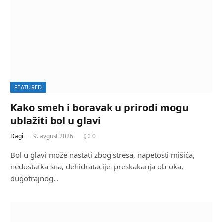
FEATURED
Kako smeh i boravak u prirodi mogu
ublažiti bol u glavi
Dagi
9. avgust 2026.
0
Bol u glavi može nastati zbog stresa, napetosti mišića,
nedostatka sna, dehidratacije, preskakanja obroka,
dugotrajnog…