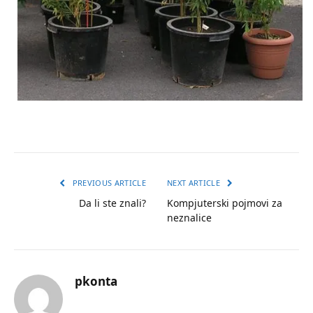
PREVIOUS ARTICLE
NEXT ARTICLE
Da li ste znali?
Kompjuterski pojmovi za
neznalice
pkonta