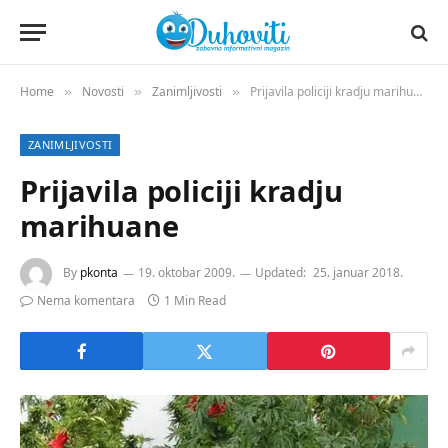
Home
Novosti
Zanimljivosti
Prijavila policiji kradju marihuane
»
»
»
ZANIMLJIVOSTI
Prijavila policiji kradju
marihuane
By
pkonta
19. oktobar 2009.
Updated:
25. januar 2018.
Nema komentara
1 Min Read