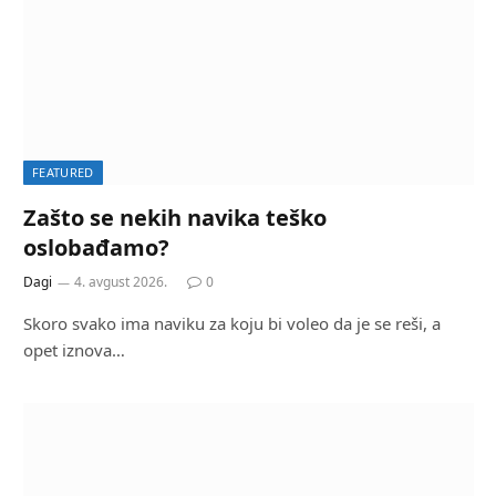
FEATURED
Zašto se nekih navika teško
oslobađamo?
Dagi
4. avgust 2026.
0
Skoro svako ima naviku za koju bi voleo da je se reši, a
opet iznova…