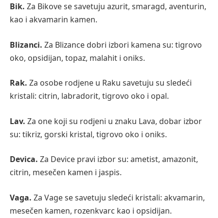
Bik.
Za Bikove se savetuju azurit, smaragd, aventurin,
kao i akvamarin kamen.
Blizanci.
Za Blizance dobri izbori kamena su: tigrovo
oko, opsidijan, topaz, malahit i oniks.
Rak.
Za osobe rodjene u Raku savetuju su sledeći
kristali: citrin, labradorit, tigrovo oko i opal.
Lav.
Za one koji su rodjeni u znaku Lava, dobar izbor
su: tikriz, gorski kristal, tigrovo oko i oniks.
Devica.
Za Device pravi izbor su: ametist, amazonit,
citrin, mesečen kamen i jaspis.
Vaga.
Za Vage se savetuju sledeći kristali: akvamarin,
mesečen kamen, rozenkvarc kao i opsidijan.