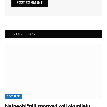
POSLEDNJE OBJAVE
FEATURED
Najneobičniji sportovi koji okupljaju