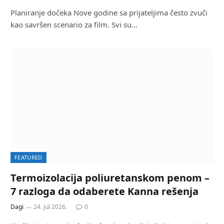
Planiranje dočeka Nove godine sa prijateljima često zvuči
kao savršen scenario za film. Svi su…
FEATURED
Termoizolacija poliuretanskom penom –
7 razloga da odaberete Kanna rešenja
Dagi
24. jul 2026.
0