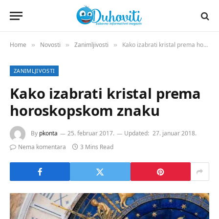
Home
Novosti
Zanimljivosti
Kako izabrati kristal prema horoskopskom znaku
»
»
»
ZANIMLJIVOSTI
Kako izabrati kristal prema
horoskopskom znaku
By
pkonta
25. februar 2017.
Updated:
27. januar 2018.
Nema komentara
3 Mins Read