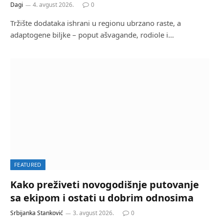
Dagi
4. avgust 2026.
0
Tržište dodataka ishrani u regionu ubrzano raste, a
adaptogene biljke – poput ašvagande, rodiole i…
FEATURED
Kako preživeti novogodišnje putovanje
sa ekipom i ostati u dobrim odnosima
Srbijanka Stanković
3. avgust 2026.
0