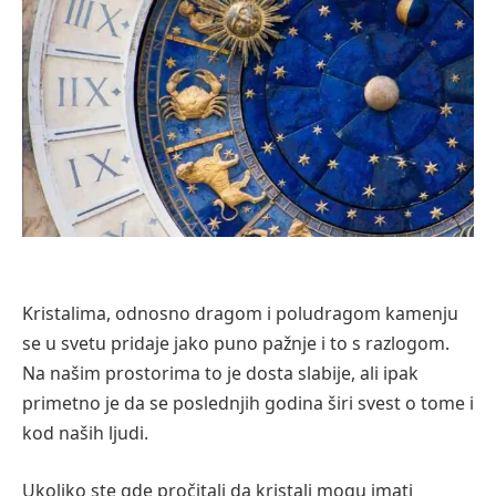
Kristalima, odnosno dragom i poludragom kamenju
se u svetu pridaje jako puno pažnje i to s razlogom.
Na našim prostorima to je dosta slabije, ali ipak
primetno je da se poslednjih godina širi svest o tome i
kod naših ljudi.
Ukoliko ste gde pročitali da kristali mogu imati