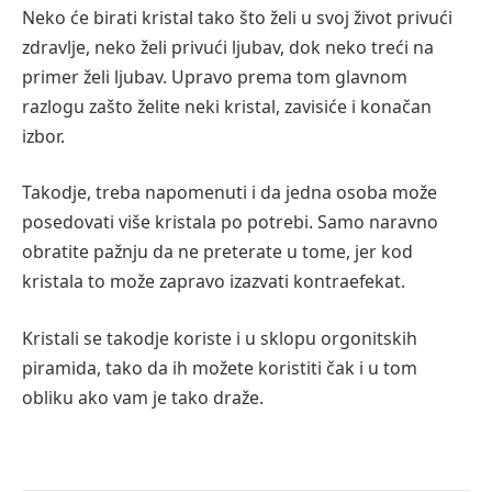
Neko će birati kristal tako što želi u svoj život privući
zdravlje, neko želi privući ljubav, dok neko treći na
primer želi ljubav. Upravo prema tom glavnom
razlogu zašto želite neki kristal, zavisiće i konačan
izbor.
Takodje, treba napomenuti i da jedna osoba može
posedovati više kristala po potrebi. Samo naravno
obratite pažnju da ne preterate u tome, jer kod
kristala to može zapravo izazvati kontraefekat.
Kristali se takodje koriste i u sklopu orgonitskih
piramida, tako da ih možete koristiti čak i u tom
obliku ako vam je tako draže.