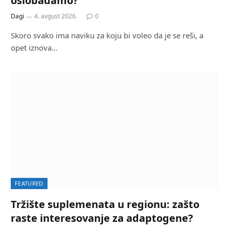
oslobađamo?
Dagi
4. avgust 2026.
0
Skoro svako ima naviku za koju bi voleo da je se reši, a
opet iznova…
FEATURED
Tržište suplemenata u regionu: zašto
raste interesovanje za adaptogene?