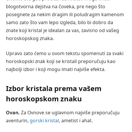
blogotvorna dejstva na čoveka, pre nego što
posegnete za nekim dragim ili poludragim kamenom
samo zato što vam lepo izgleda, bilo bi dobro da
znate koji kristal je idealan za vas, zavisno od vašeg
horoskopskog znaka.
Upravo zato ćemo u ovom tekstu spomenuti za svaki
horoskopski znak koji se kristali preporučuju kao
najbolji izbor i koji mogu imati najviše efekta.
Izbor kristala prema vašem
horoskopskom znaku
Ovan.
Za Ovnove se uglavnom najviše preporučuju
aventurin,
gorski kristal
, ametist i ahat.