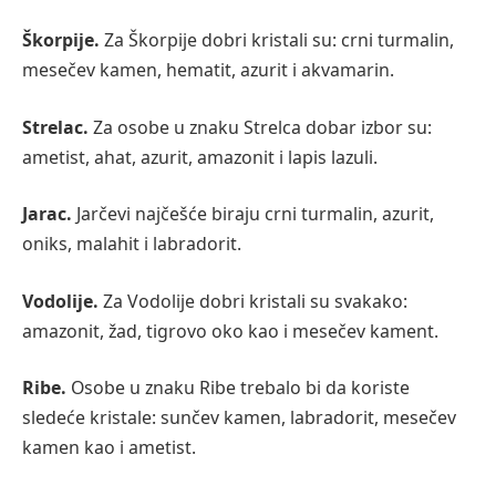
Škorpije.
Za Škorpije dobri kristali su: crni turmalin,
mesečev kamen, hematit, azurit i akvamarin.
Strelac.
Za osobe u znaku Strelca dobar izbor su:
ametist, ahat, azurit, amazonit i lapis lazuli.
Jarac.
Jarčevi najčešće biraju crni turmalin, azurit,
oniks, malahit i labradorit.
Vodolije.
Za Vodolije dobri kristali su svakako:
amazonit, žad, tigrovo oko kao i mesečev kament.
Ribe.
Osobe u znaku Ribe trebalo bi da koriste
sledeće kristale: sunčev kamen, labradorit, mesečev
kamen kao i ametist.