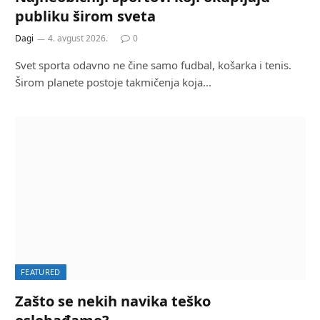
publiku širom sveta
Dagi
4. avgust 2026.
0
Svet sporta odavno ne čine samo fudbal, košarka i tenis.
Širom planete postoje takmičenja koja…
FEATURED
Zašto se nekih navika teško