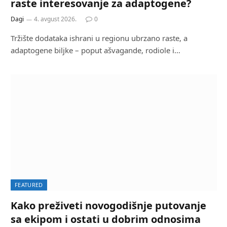
raste interesovanje za adaptogene?
Dagi
4. avgust 2026.
0
Tržište dodataka ishrani u regionu ubrzano raste, a
adaptogene biljke – poput ašvagande, rodiole i…
FEATURED
Kako preživeti novogodišnje putovanje
sa ekipom i ostati u dobrim odnosima