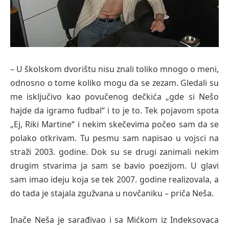
– U školskom dvorištu nisu znali toliko mnogo o meni,
odnosno o tome koliko mogu da se zezam. Gledali su
me isključivo kao povučenog dečkića „gde si Nešo
hajde da igramo fudbal“ i to je to. Tek pojavom spota
„Ej, Riki Martine“ i nekim skečevima počeo sam da se
polako otkrivam. Tu pesmu sam napisao u vojsci na
straži 2003. godine. Dok su se drugi zanimali nekim
drugim stvarima ja sam se bavio poezijom. U glavi
sam imao ideju koja se tek 2007. godine realizovala, a
do tada je stajala zgužvana u novčaniku – priča Neša.
Inače Neša je sarađivao i sa Mićkom iz Indeksovaca