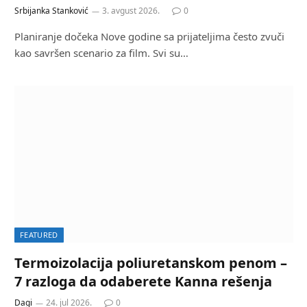
Srbijanka Stanković
3. avgust 2026.
0
Planiranje dočeka Nove godine sa prijateljima često zvuči
kao savršen scenario za film. Svi su…
FEATURED
Termoizolacija poliuretanskom penom –
7 razloga da odaberete Kanna rešenja
Dagi
24. jul 2026.
0