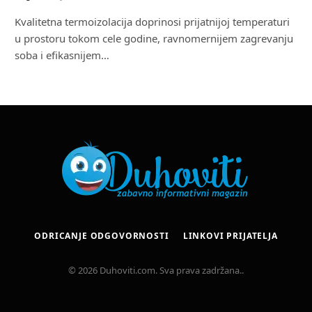
Kvalitetna termoizolacija doprinosi prijatnijoj temperaturi
u prostoru tokom cele godine, ravnomernijem zagrevanju
soba i efikasnijem…
ODRICANJE ODGOVORNOSTI
LINKOVI PRIJATELJA
© 2026 Duhoviti.com. Sva prava zadržana..