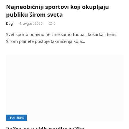
Najneobičniji sportovi koji okupljaju
publiku širom sveta
Dagi
4. avgust 2026.
0
Svet sporta odavno ne čine samo fudbal, košarka i tenis.
Širom planete postoje takmičenja koja…
FEATURED