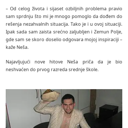
– Od celog života i sijaset ozbiljnih problema pravio
sam sprdnju što mi je mnogo pomoglo da dođem do
rešenja nezahvalnih situacija. Tako je i u ovoj situaciji.
Ipak sada sam zaista srećno zaljubljen i Zemun Polje,
gde sam se skoro doselio odgovara mojoj inspiraciji –
kaže Neša.
Najavljujući nove hitove Neša priča da je bio
neshvaćen do prvog razreda srednje škole.