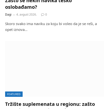
Zašto se nekih navika teško
oslobađamo?
Dagi
4. avgust 2026.
0
Skoro svako ima naviku za koju bi voleo da je se reši, a
opet iznova…
FEATURED
Tržište suplemenata u regionu: zašto