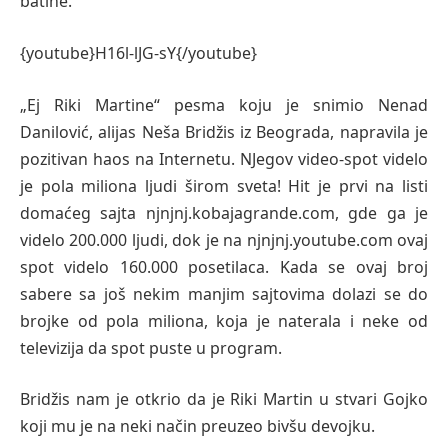
batine.
{youtube}H16l-lJG-sY{/youtube}
„Ej Riki Martine“ pesma koju je snimio Nenad
Danilović, alijas Neša Bridžis iz Beograda, napravila je
pozitivan haos na Internetu. NJegov video-spot videlo
je pola miliona ljudi širom sveta! Hit je prvi na listi
domaćeg sajta njnjnj.kobajagrande.com, gde ga je
videlo 200.000 ljudi, dok je na njnjnj.youtube.com ovaj
spot videlo 160.000 posetilaca. Kada se ovaj broj
sabere sa još nekim manjim sajtovima dolazi se do
brojke od pola miliona, koja je naterala i neke od
televizija da spot puste u program.
Bridžis nam je otkrio da je Riki Martin u stvari Gojko
koji mu je na neki način preuzeo bivšu devojku.