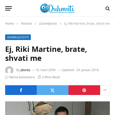
Home
Novosti
Zanimljivosti
Ej, Riki Martine, brate, shvati me
»
»
»
ZANIMLJIVOSTI
Ej, Riki Martine, brate,
shvati me
By
pkonta
10. mart 2009.
Updated:
24. januar 2018.
Nema komentara
3 Mins Read