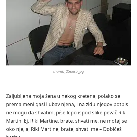
thumb_25nesa.jpg
Zaljubljena moja žena u nekog kretena, polako se
prema meni gasi ljubav njena, i na zidu njegov potpis
ne mogu da shvatim, piše lepo ispod slike pevač Riki
Martin; Ej, Riki Martine, brate, shvati me, ne motaj se
oko nje, aj Riki Martine, brate, shvati me – Dobićeš