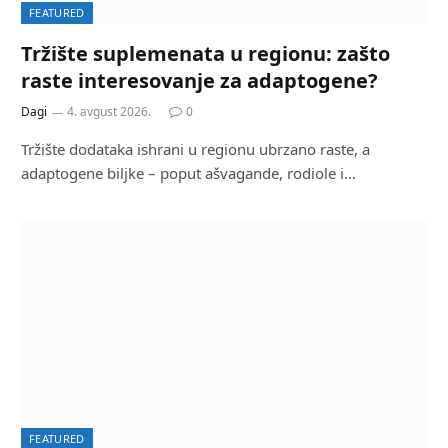
FEATURED
Tržište suplemenata u regionu: zašto
raste interesovanje za adaptogene?
Dagi
4. avgust 2026.
0
Tržište dodataka ishrani u regionu ubrzano raste, a
adaptogene biljke – poput ašvagande, rodiole i…
FEATURED