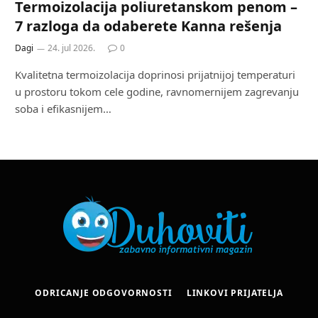
Termoizolacija poliuretanskom penom –
7 razloga da odaberete Kanna rešenja
Dagi
24. jul 2026.
0
Kvalitetna termoizolacija doprinosi prijatnijoj temperaturi
u prostoru tokom cele godine, ravnomernijem zagrevanju
soba i efikasnijem…
ODRICANJE ODGOVORNOSTI
LINKOVI PRIJATELJA