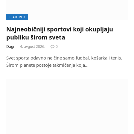
FEATURED
Najneobičniji sportovi koji okupljaju
publiku širom sveta
Dagi
4. avgust 2026.
0
Svet sporta odavno ne čine samo fudbal, košarka i tenis.
Širom planete postoje takmičenja koja…