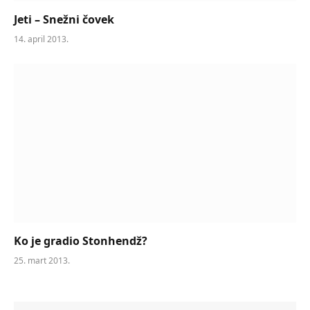
Jeti – Snežni čovek
14. april 2013.
Ko je gradio Stonhendž?
25. mart 2013.