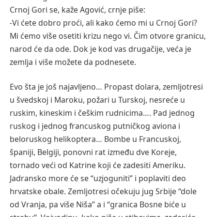
Crnoj Gori se, kaže Agović, crnje piše:
-Vi ćete dobro proći, ali kako ćemo mi u Crnoj Gori?
Mi ćemo više osetiti krizu nego vi. Čim otvore granicu,
narod će da ode. Dok je kod vas drugačije, veća je
zemlja i više možete da podnesete.
Evo šta je još najavljeno… Propast dolara, zemljotresi
u švedskoj i Maroku, požari u Turskoj, nesreće u
ruskim, kineskim i češkim rudnicima…. Pad jednog
ruskog i jednog francuskog putničkog aviona i
beloruskog helikoptera… Bombe u Francuskoj,
španiji, Belgiji, ponovni rat između dve Koreje,
tornado veći od Katrine koji će zadesiti Ameriku.
Jadransko more će se “uzjoguniti” i poplaviti deo
hrvatske obale. Zemljotresi očekuju jug Srbije “dole
od Vranja, pa više Niša” a i “granica Bosne biće u