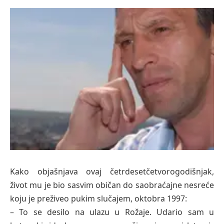
Kako objašnjava ovaj četrdesetčetvorogodišnjak,
život mu je bio sasvim običan do saobraćajne nesreće
koju je preživeo pukim slučajem, oktobra 1997:
– To se desilo na ulazu u Rožaje. Udario sam u