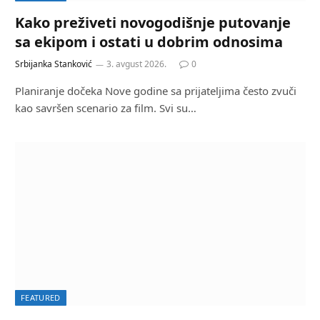
Kako preživeti novogodišnje putovanje
sa ekipom i ostati u dobrim odnosima
Srbijanka Stanković
3. avgust 2026.
0
Planiranje dočeka Nove godine sa prijateljima često zvuči
kao savršen scenario za film. Svi su…
FEATURED