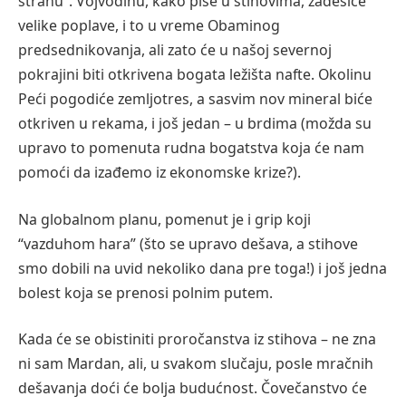
strahu”. Vojvodinu, kako piše u stihovima, zadesiće
velike poplave, i to u vreme Obaminog
predsednikovanja, ali zato će u našoj severnoj
pokrajini biti otkrivena bogata ležišta nafte. Okolinu
Peći pogodiće zemljotres, a sasvim nov mineral biće
otkriven u rekama, i još jedan – u brdima (možda su
upravo to pomenuta rudna bogatstva koja će nam
pomoći da izađemo iz ekonomske krize?).
Na globalnom planu, pomenut je i grip koji
“vazduhom hara” (što se upravo dešava, a stihove
smo dobili na uvid nekoliko dana pre toga!) i još jedna
bolest koja se prenosi polnim putem.
Kada će se obistiniti proročanstva iz stihova – ne zna
ni sam Mardan, ali, u svakom slučaju, posle mračnih
dešavanja doći će bolja budućnost. Čovečanstvo će