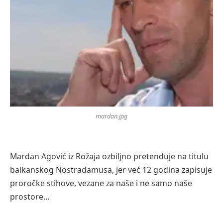
mardan.jpg
Mardan Agović iz Rožaja ozbiljno pretenduje na titulu
balkanskog Nostradamusa, jer već 12 godina zapisuje
proročke stihove, vezane za naše i ne samo naše
prostore…