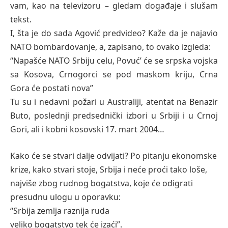
vam, kao na televizoru – gledam događaje i slušam
tekst.
I, šta je do sada Agović predvideo? Kaže da je najavio
NATO bombardovanje, a, zapisano, to ovako izgleda:
“Napašće NATO Srbiju celu, Povuć’ će se srpska vojska
sa Kosova, Crnogorci se pod maskom kriju, Crna
Gora će postati nova”
Tu su i nedavni požari u Australiji, atentat na Benazir
Buto, poslednji predsednički izbori u Srbiji i u Crnoj
Gori, ali i kobni kosovski 17. mart 2004…
Kako će se stvari dalje odvijati? Po pitanju ekonomske
krize, kako stvari stoje, Srbija i neće proći tako loše,
najviše zbog rudnog bogatstva, koje će odigrati
presudnu ulogu u oporavku:
“Srbija zemlja raznija ruda
veliko bogatstvo tek će izaći”.