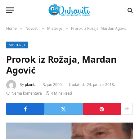
Home
Novosti
Misterije
Prorok iz Rožaja, Mardan Agović
»
»
»
MISTERIJE
Prorok iz Rožaja, Mardan
Agović
By
pkonta
3. jun 2009.
Updated:
24. januar 2018.
Nema komentara
4 Mins Read