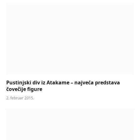
Pustinjski div iz Atakame – najveća predstava
čovečije figure
2. februar 2015.