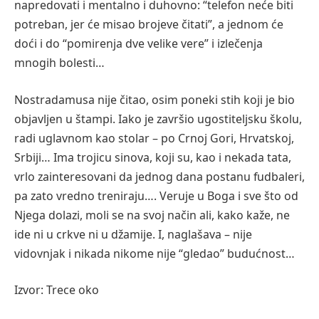
napredovati i mentalno i duhovno: “telefon neće biti
potreban, jer će misao brojeve čitati”, a jednom će
doći i do “pomirenja dve velike vere” i izlečenja
mnogih bolesti…
Nostradamusa nije čitao, osim poneki stih koji je bio
objavljen u štampi. Iako je završio ugostiteljsku školu,
radi uglavnom kao stolar – po Crnoj Gori, Hrvatskoj,
Srbiji… Ima trojicu sinova, koji su, kao i nekada tata,
vrlo zainteresovani da jednog dana postanu fudbaleri,
pa zato vredno treniraju…. Veruje u Boga i sve što od
Njega dolazi, moli se na svoj način ali, kako kaže, ne
ide ni u crkve ni u džamije. I, naglašava – nije
vidovnjak i nikada nikome nije “gledao” budućnost…
Izvor: Trece oko