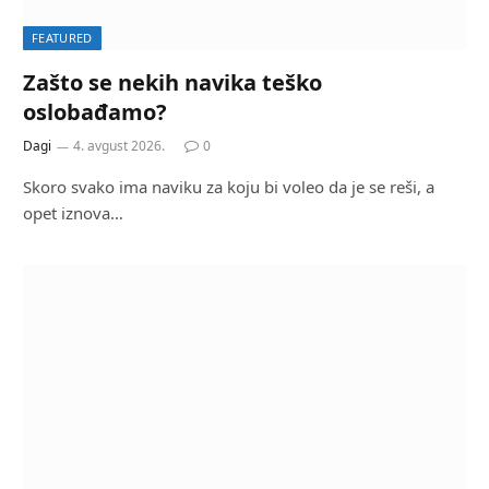
FEATURED
Zašto se nekih navika teško
oslobađamo?
Dagi
4. avgust 2026.
0
Skoro svako ima naviku za koju bi voleo da je se reši, a
opet iznova…