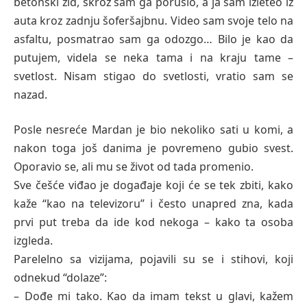
betonski zid, skroz sam ga porušio, a ja sam izleteo iz
auta kroz zadnju šoferšajbnu. Video sam svoje telo na
asfaltu, posmatrao sam ga odozgo… Bilo je kao da
putujem, videla se neka tama i na kraju tame –
svetlost. Nisam stigao do svetlosti, vratio sam se
nazad.
Posle nesreće Mardan je bio nekoliko sati u komi, a
nakon toga još danima je povremeno gubio svest.
Oporavio se, ali mu se život od tada promenio.
Sve češće viđao je događaje koji će se tek zbiti, kako
kaže “kao na televizoru” i često unapred zna, kada
prvi put treba da ide kod nekoga – kako ta osoba
izgleda.
Parelelno sa vizijama, pojavili su se i stihovi, koji
odnekud “dolaze”:
– Dođe mi tako. Kao da imam tekst u glavi, kažem