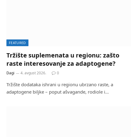
FEATURED
Tržište suplemenata u regionu: zašto
raste interesovanje za adaptogene?
Dagi
4. avgust 2026.
0
Tržište dodataka ishrani u regionu ubrzano raste, a
adaptogene biljke – poput ašvagande, rodiole i…