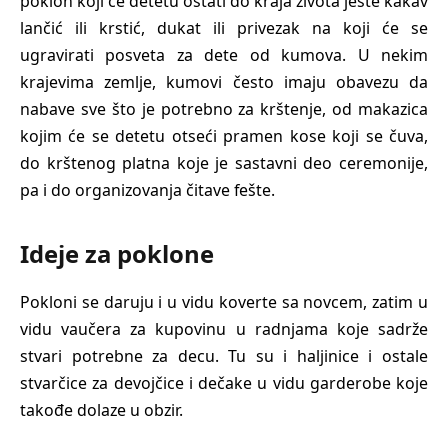
poklon koji će detetu ostati do kraja života jeste kakav
lančić ili krstić, dukat ili privezak na koji će se
ugravirati posveta za dete od kumova. U nekim
krajevima zemlje, kumovi često imaju obavezu da
nabave sve što je potrebno za krštenje, od makazica
kojim će se detetu otseći pramen kose koji se čuva,
do krštenog platna koje je sastavni deo ceremonije,
pa i do organizovanja čitave fešte.
Ideje za poklone
Pokloni se daruju i u vidu koverte sa novcem, zatim u
vidu vaučera za kupovinu u radnjama koje sadrže
stvari potrebne za decu. Tu su i haljinice i ostale
stvarčice za devojčice i dečake u vidu garderobe koje
takođe dolaze u obzir.