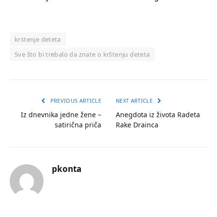
krstenje deteta
Sve što bi trebalo da znate o krštenju deteta
PREVIOUS ARTICLE
NEXT ARTICLE
Iz dnevnika jedne žene –
Anegdota iz života Radeta
satirična priča
Rake Drainca
pkonta