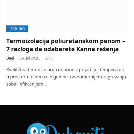
FEATURED
Termoizolacija poliuretanskom penom –
7 razloga da odaberete Kanna rešenja
Dagi
24. jul 2026.
0
Kvalitetna termoizolacija doprinosi prijatnijoj temperaturi
u prostoru tokom cele godine, ravnomernijem zagrevanju
soba i efikasnijem…