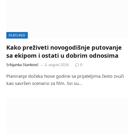
FEATURED
Kako preživeti novogodišnje putovanje
sa ekipom i ostati u dobrim odnosima
Srbijanka Stanković
3. avgust 2026.
0
Planiranje dočeka Nove godine sa prijateljima često zvuči
kao savršen scenario za film. Svi su…