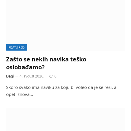
FEATURED
Zašto se nekih navika teško
oslobađamo?
Dagi
4. avgust 2026.
0
Skoro svako ima naviku za koju bi voleo da je se reši, a
opet iznova…