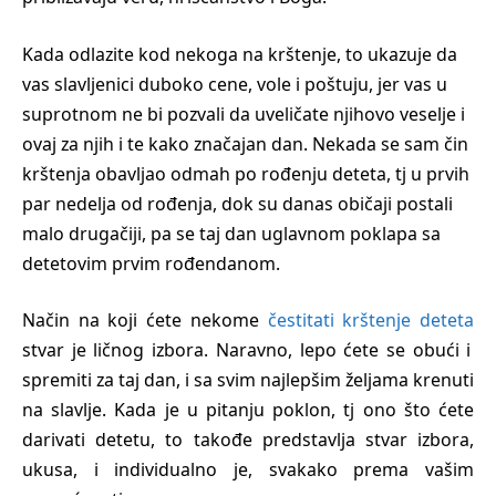
Kada odlazite kod nekoga na krštenje, to ukazuje da
vas slavljenici duboko cene, vole i poštuju, jer vas u
suprotnom ne bi pozvali da uveličate njihovo veselje i
ovaj za njih i te kako značajan dan. Nekada se sam čin
krštenja obavljao odmah po rođenju deteta, tj u prvih
par nedelja od rođenja, dok su danas običaji postali
malo drugačiji, pa se taj dan uglavnom poklapa sa
detetovim prvim rođendanom.
Način na koji ćete nekome
čestitati krštenje deteta
stvar je ličnog izbora. Naravno, lepo ćete se obući i
spremiti za taj dan, i sa svim najlepšim željama krenuti
na slavlje. Kada je u pitanju poklon, tj ono što ćete
darivati detetu, to takođe predstavlja stvar izbora,
ukusa, i individualno je, svakako prema vašim