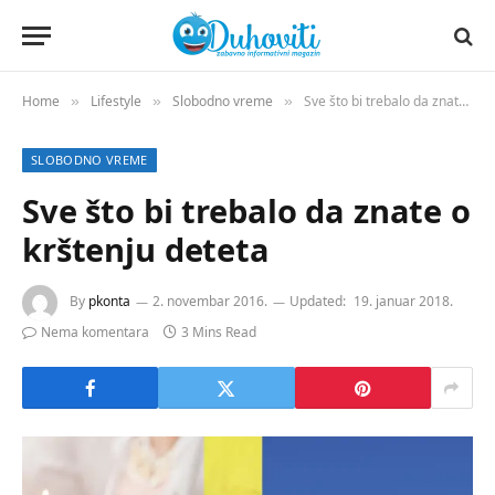
Home
Lifestyle
Slobodno vreme
Sve što bi trebalo da znate o krštenju deteta
»
»
»
SLOBODNO VREME
Sve što bi trebalo da znate o
krštenju deteta
By
pkonta
2. novembar 2016.
Updated:
19. januar 2018.
Nema komentara
3 Mins Read