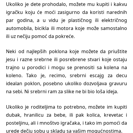
Ukoliko je dete prohodalo, možete mu kupiti i kakvu
igračku koju će moći zasigurno da koristi narednih
par godina, a u vidu je plastičnog ili električnog
automobila, bicikla ili motora koje može samostalno
ili uz nečiju pomoć da pokreće.
Neki od najlepših poklona koje možete da priuštite
jesu i razne srebrne ili posrebrene stvari koje ostaju
trajno u porodici i mogu se prenositi sa kolena na
koleno. Tako je, recimo, srebrni escajg za decu
idealan poklon, posebno ukoliko dozvoljava gravuru
na sebi. Ni srebrni ram za slike ne bi bio loša ideja.
Ukoliko je roditeljima to potrebno, možete im kupiti
dubak, hranilicu za bebe, ili pak kolica, krevetac i
posteljinu, ali i mnoštvo igračaka, i tako im pomoći da
urede dečju sobu u skladu sa vašim mogućnostima.