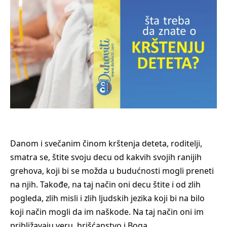
Danom i svečanim činom krštenja deteta, roditelji,
smatra se, štite svoju decu od kakvih svojih ranijih
grehova, koji bi se možda u budućnosti mogli preneti
na njih. Takođe, na taj način oni decu štite i od zlih
pogleda, zlih misli i zlih ljudskih jezika koji bi na bilo
koji način mogli da im naškode. Na taj način oni im
približavaju veru, hrišćanstvo i Boga.