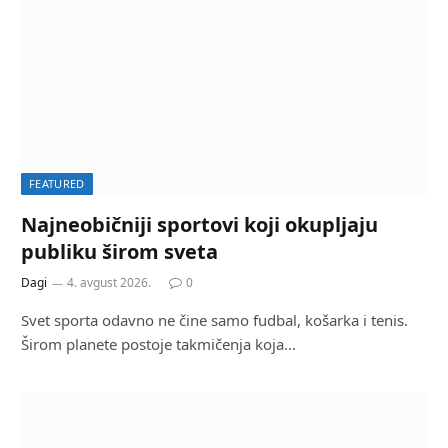
FEATURED
Najneobičniji sportovi koji okupljaju
publiku širom sveta
Dagi
4. avgust 2026.
0
Svet sporta odavno ne čine samo fudbal, košarka i tenis.
Širom planete postoje takmičenja koja…