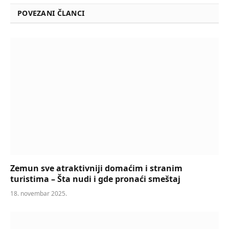
POVEZANI ČLANCI
Zemun sve atraktivniji domaćim i stranim
turistima – Šta nudi i gde pronaći smeštaj
18. novembar 2025.