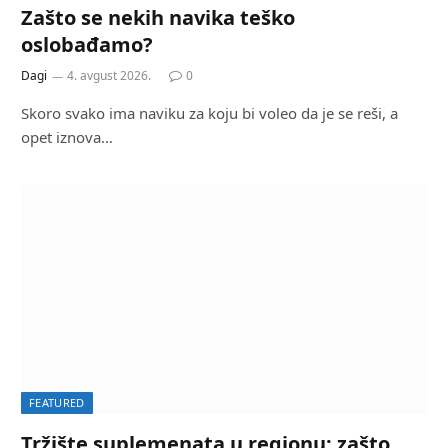
Zašto se nekih navika teško
oslobađamo?
Dagi
4. avgust 2026.
0
Skoro svako ima naviku za koju bi voleo da je se reši, a
opet iznova…
FEATURED
Tržište suplemenata u regionu: zašto