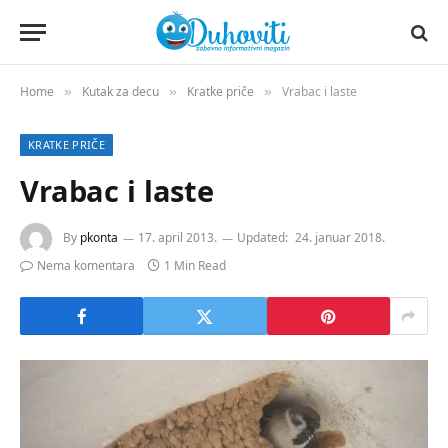
Home
Kutak za decu
Kratke priče
Vrabac i laste
»
»
»
KRATKE PRIČE
Vrabac i laste
By
pkonta
17. april 2013.
Updated:
24. januar 2018.
Nema komentara
1 Min Read