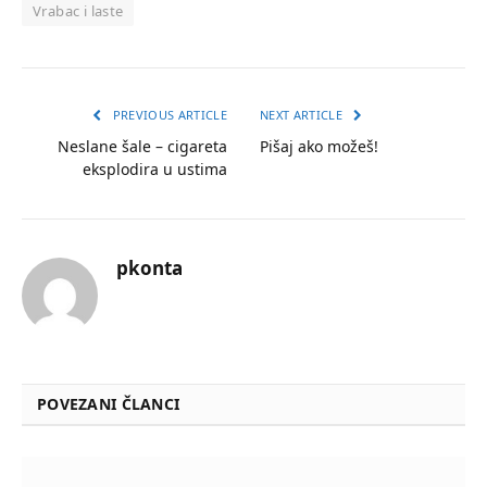
Vrabac i laste
PREVIOUS ARTICLE
NEXT ARTICLE
Neslane šale – cigareta
Pišaj ako možeš!
eksplodira u ustima
pkonta
POVEZANI ČLANCI