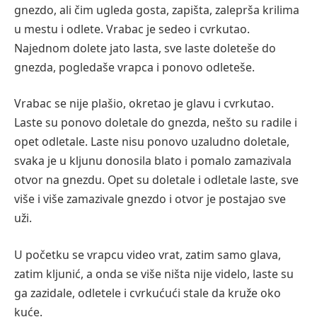
gnezdo, ali čim ugleda gosta, zapišta, zaleprša krilima
u mestu i odlete. Vrabac je sedeo i cvrkutao.
Najednom dolete jato lasta, sve laste doleteše do
gnezda, pogledaše vrapca i ponovo odleteše.
Vrabac se nije plašio, okretao je glavu i cvrkutao.
Laste su ponovo doletale do gnezda, nešto su radile i
opet odletale. Laste nisu ponovo uzaludno doletale,
svaka je u kljunu donosila blato i pomalo zamazivala
otvor na gnezdu. Opet su doletale i odletale laste, sve
više i više zamazivale gnezdo i otvor je postajao sve
uži.
U početku se vrapcu video vrat, zatim samo glava,
zatim kljunić, a onda se više ništa nije videlo, laste su
ga zazidale, odletele i cvrkućući stale da kruže oko
kuće.