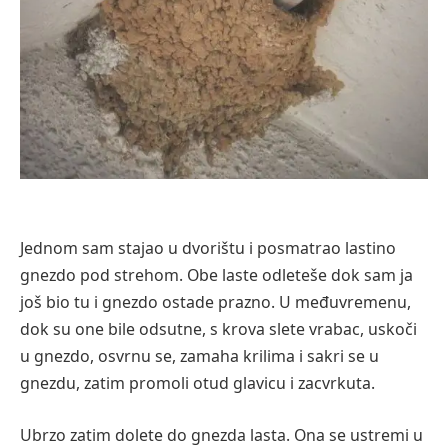
Jednom sam stajao u dvorištu i posmatrao lastino
gnezdo pod strehom. Obe laste odleteše dok sam ja
još bio tu i gnezdo ostade prazno. U međuvremenu,
dok su one bile odsutne, s krova slete vrabac, uskoči
u gnezdo, osvrnu se, zamaha krilima i sakri se u
gnezdu, zatim promoli otud glavicu i zacvrkuta.
Ubrzo zatim dolete do gnezda lasta. Ona se ustremi u