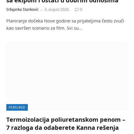
sa ekipom i ostati u dobrim odnosima
Srbijanka Stanković
3. avgust 2026.
0
Planiranje dočeka Nove godine sa prijateljima često zvuči
kao savršen scenario za film. Svi su…
FEATURED
Termoizolacija poliuretanskom penom –
7 razloga da odaberete Kanna rešenja