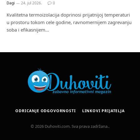
Dagi
24. jul 2026.
0
Kvalitetna termoizolacija doprinosi prijatnijoj temperaturi
u prostoru tokom cele godine, ravnomernijem zagrevanju
soba i efikasnijem…
ODRICANJE ODGOVORNOSTI
LINKOVI PRIJATELJA
© 2026 Duhoviti.com. Sva prava zadržana..