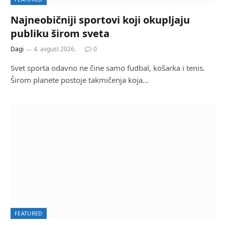
Najneobičniji sportovi koji okupljaju
publiku širom sveta
Dagi
4. avgust 2026.
0
Svet sporta odavno ne čine samo fudbal, košarka i tenis.
Širom planete postoje takmičenja koja…
FEATURED