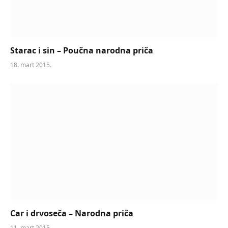
Starac i sin – Poučna narodna priča
18. mart 2015.
Car i drvoseča – Narodna priča
11. mart 2015.