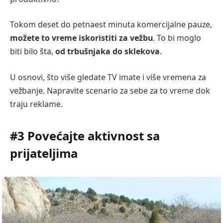
Tokom deset do petnaest minuta komercijalne pauze,
možete to vreme iskoristiti za vežbu
. To bi moglo
biti bilo šta,
od trbušnjaka do sklekova
.
U osnovi, što više gledate TV imate i više vremena za
vežbanje. Napravite scenario za sebe za to vreme dok
traju reklame.
#3 Povećajte aktivnost sa
prijateljima