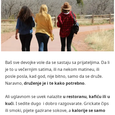
Baš sve devojke vole da se sastaju sa prijateljima. Da li
je to u večernjim satima, ili na nekom matineu, ili
posle posla, kad god, nije bitno, samo da se druže.
Naravno,
druženje je i te kako potrebno
.
Ali uglavnom se uvek nalazite
u restoranu, kafiću ili u
kući
. I sedite dugo i dobro razgovarate. Grickate čips
ili smoki, pijete gazirane sokove, a
kalorije se samo