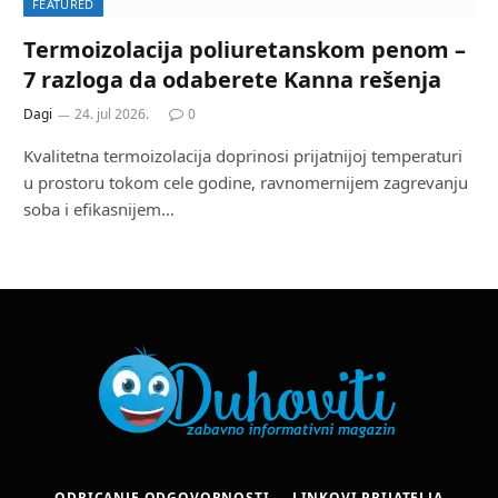
FEATURED
Termoizolacija poliuretanskom penom –
7 razloga da odaberete Kanna rešenja
Dagi
24. jul 2026.
0
Kvalitetna termoizolacija doprinosi prijatnijoj temperaturi
u prostoru tokom cele godine, ravnomernijem zagrevanju
soba i efikasnijem…
ODRICANJE ODGOVORNOSTI
LINKOVI PRIJATELJA