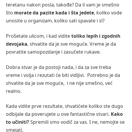
teretanu nakon posla, takođe? Da li vam je smešno
što
morate da pazite kada i šta jedete
, koliko vode
unosite u organizam, koliko sati spavate i sl?
Prošetate ulicom, i kad vidite
toliko lepih i zgodnih
devojaka
, shvatite da je sve moguće. Vreme je da
povratite samopozdanje i zasučete rukave.
Dobra stvar je da postoji nada, i da za sve treba
vreme i volja i rezutati će biti vidljivi. Potrebno je da
shvatite da je sve moguće, i ne nije smešno, već
realno.
Kada vidite prve rezultate, shvatićete koliko ste dugo
odbijale da poverujete u ove fantastične stvari.
Kako
to učiniti?
Spremili smo vodič za vas. I ne, nemojte se
smejati.