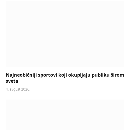
Najneobičniji sportovi koji okupljaju publiku širom
sveta
4. avgust 2026.