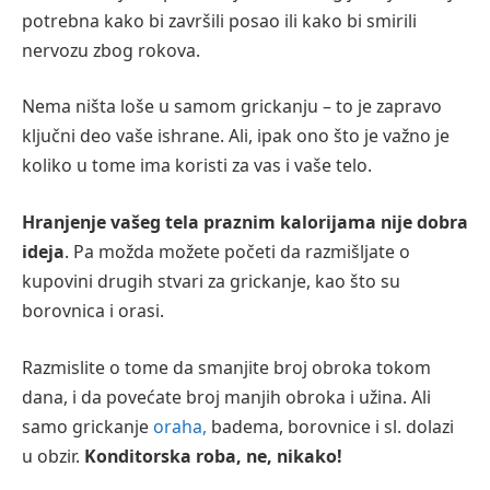
potrebna kako bi završili posao ili kako bi smirili
nervozu zbog rokova.
Nema ništa loše u samom grickanju – to je zapravo
ključni deo vaše ishrane. Ali, ipak ono što je važno je
koliko u tome ima koristi za vas i vaše telo.
Hranjenje vašeg tela praznim kalorijama nije dobra
ideja
. Pa možda možete početi da razmišljate o
kupovini drugih stvari za grickanje, kao što su
borovnica i orasi.
Razmislite o tome da smanjite broj obroka tokom
dana, i da povećate broj manjih obroka i užina. Ali
samo grickanje
oraha,
badema, borovnice i sl. dolazi
u obzir.
Konditorska roba, ne, nikako!