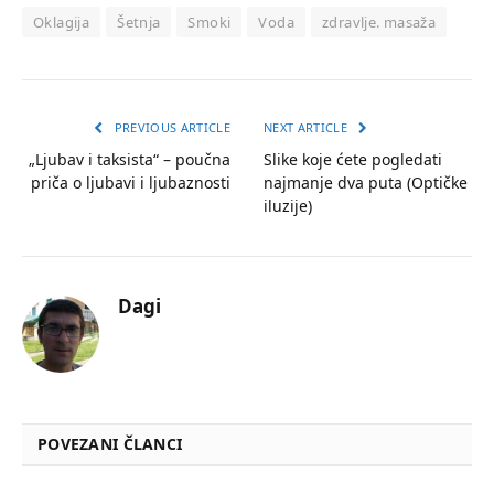
Oklagija
Šetnja
Smoki
Voda
zdravlje. masaža
PREVIOUS ARTICLE
NEXT ARTICLE
„Ljubav i taksista“ – poučna
Slike koje ćete pogledati
priča o ljubavi i ljubaznosti
najmanje dva puta (Optičke
iluzije)
Dagi
POVEZANI ČLANCI