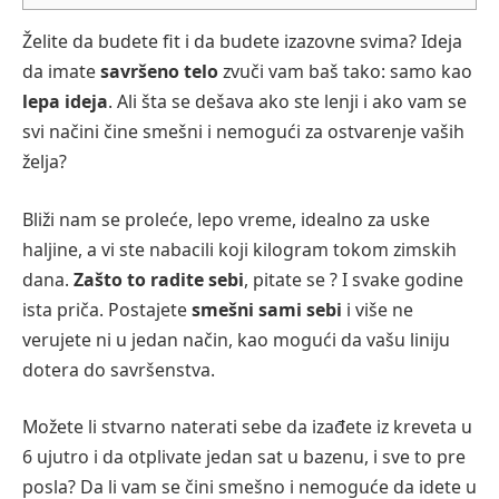
Želite da budete fit i da budete izazovne svima? Ideja
da imate
savršeno telo
zvuči vam baš tako: samo kao
lepa ideja
. Ali šta se dešava ako ste lenji i ako vam se
svi načini čine smešni i nemogući za ostvarenje vaših
želja?
Bliži nam se proleće, lepo vreme, idealno za uske
haljine, a vi ste nabacili koji kilogram tokom zimskih
dana.
Zašto to radite sebi
, pitate se ? I svake godine
ista priča. Postajete
smešni sami sebi
i više ne
verujete ni u jedan način, kao mogući da vašu liniju
dotera do savršenstva.
Možete li stvarno naterati sebe da izađete iz kreveta u
6 ujutro i da otplivate jedan sat u bazenu, i sve to pre
posla? Da li vam se čini smešno i nemoguće da idete u