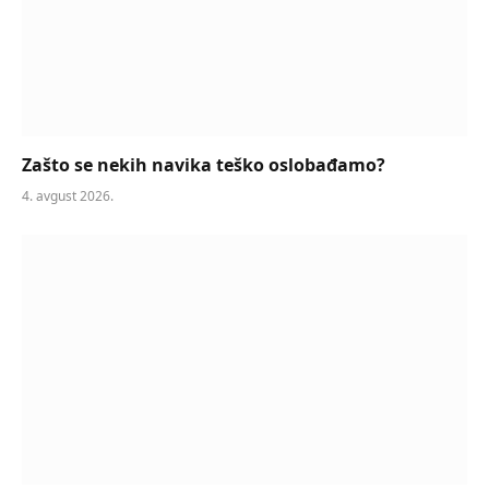
Zašto se nekih navika teško oslobađamo?
4. avgust 2026.