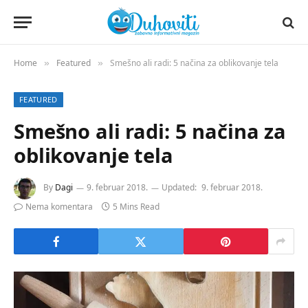
Home
Featured
Smešno ali radi: 5 načina za oblikovanje tela
»
»
FEATURED
Smešno ali radi: 5 načina za
oblikovanje tela
By
Dagi
9. februar 2018.
Updated:
9. februar 2018.
Nema komentara
5 Mins Read