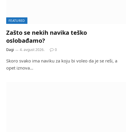
FEATURED
Zašto se nekih navika teško
oslobađamo?
Dagi
4. avgust 2026.
0
Skoro svako ima naviku za koju bi voleo da je se reši, a
opet iznova…