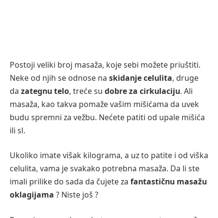
Postoji veliki broj masaža, koje sebi možete priuštiti.
Neke od njih se odnose na
skidanje celulita
, druge
da
zategnu telo
, treće su
dobre za cirkulaciju
. Ali
masaža, kao takva pomaže vašim mišićama da uvek
budu spremni za vežbu. Nećete patiti od upale mišića
ili sl.
Ukoliko imate višak kilograma, a uz to patite i od viška
celulita, vama je svakako potrebna masaža. Da li ste
imali prilike do sada da čujete za
fantastičnu masažu
oklagijama
? Niste još ?