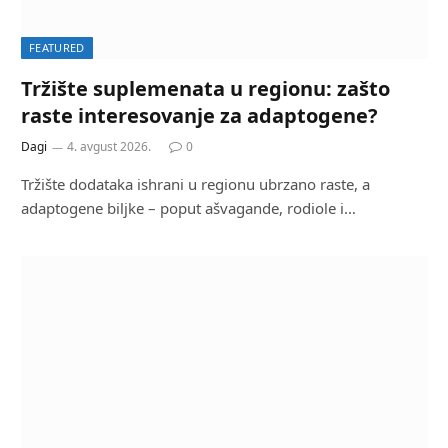
FEATURED
Tržište suplemenata u regionu: zašto
raste interesovanje za adaptogene?
Dagi
4. avgust 2026.
0
Tržište dodataka ishrani u regionu ubrzano raste, a
adaptogene biljke – poput ašvagande, rodiole i…