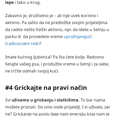
lepe
i tako u krug.
Zabavno je, društveno je – ali nije uvek korisno i
aktivno. Pa zašto da ne predložite svojim prijateljima
da radite nešto fizički aktivno, npr. da idete u šetnju u
parku ili da provedete vreme
upražnjavajući
tradicionalni reiki
?
Imate kućnog ljubimca? Pa šta ćete bolje. Redovno
šetajte vašeg psa, i produžite vreme u šetnji i za sebe,
ne trčite odmah svojoj kući.
#4 Grickajte na pravi način
Svi
uživamo u grickanju i slatkišima
. To bar nama
možete priznati. Svi smo ovde prijatelji. I vi uživate, zar
ne? Grickanje na poslu daje nam energiju koja nam je