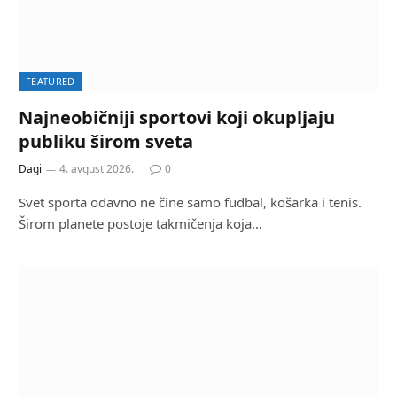
FEATURED
Najneobičniji sportovi koji okupljaju
publiku širom sveta
Dagi
4. avgust 2026.
0
Svet sporta odavno ne čine samo fudbal, košarka i tenis.
Širom planete postoje takmičenja koja…