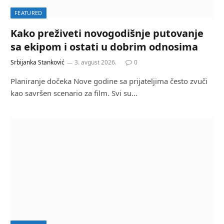
FEATURED
Kako preživeti novogodišnje putovanje
sa ekipom i ostati u dobrim odnosima
Srbijanka Stanković
3. avgust 2026.
0
Planiranje dočeka Nove godine sa prijateljima često zvuči
kao savršen scenario za film. Svi su…