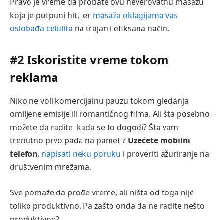
Pravo je vreme da probate ovu neverovatnu masažu
koja je potpuni hit, jer
masaža oklagijama vas
oslobađa celulita
na trajan i efiksana način.
#2 Iskoristite vreme tokom
reklama
Niko ne voli komercijalnu pauzu tokom gledanja
omiljene emisije ili romantičnog filma. Ali šta posebno
možete da radite kada se to dogodi? Šta vam
trenutno prvo pada na pamet ?
Uzećete mobilni
telefon
,
napisati neku poruku
i proveriti ažuriranje na
društvenim mrežama.
Sve pomaže da prođe vreme, ali ništa od toga nije
toliko produktivno. Pa zašto onda da ne radite nešto
produktivno?