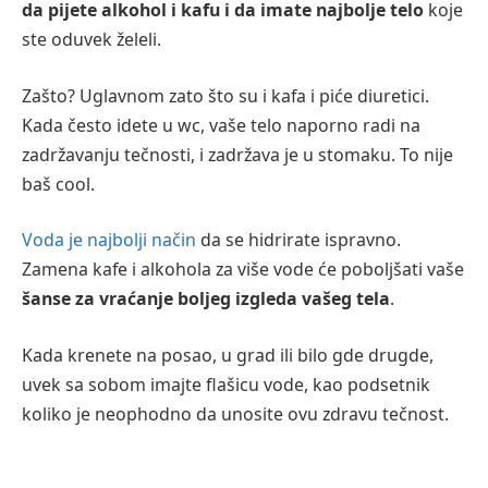
da pijete alkohol i kafu i da imate najbolje telo
koje
ste oduvek želeli.
Zašto? Uglavnom zato što su i kafa i piće diuretici.
Kada često idete u wc, vaše telo naporno radi na
zadržavanju tečnosti, i zadržava je u stomaku. To nije
baš cool.
Voda je najbolji način
da se hidrirate ispravno.
Zamena kafe i alkohola za više vode će poboljšati vaše
šanse za vraćanje boljeg izgleda vašeg tela
.
Kada krenete na posao, u grad ili bilo gde drugde,
uvek sa sobom imajte flašicu vode, kao podsetnik
koliko je neophodno da unosite ovu zdravu tečnost.