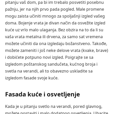
pitanju vaš dom, pa bi im trebalo posvetiti posebnu
pažnju, jer na njih prvo pada pogled. Male promene
mogu zaista učiniti mnogo za spoljašnji izgled vašeg
doma. Bojenje vrata je divan način da osvežite izgled
kuće uz vrlo malo ulaganja. Bez obzira na to da li su
vaša vrata metalna ili drvena, za samo sat vremena
možete učiniti da ona izgledaju božanstveno. Takođe,
možete zameniti i još neke delove vrata (kvake, brave)
i dobićete potpuno novi izgled. Poigrajte se sa
izgledom poštanskog sandučeta, kućnog broja i
svetla na verandi, ali to obavezno uskladite sa
izgledom fasade svoje kuće.
Fasada kuće i osvetljenje
Kada je u pitanju svetlo na verandi, pored glavnog,
možete postaviti i malo dodatnog osvetljenja. Ubacite