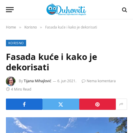
Home
Korisno
Fasada kuće i kako je dekorisati
»
»
KORISNO
Fasada kuće i kako je
dekorisati
By
Tijana Mihajlović
6. jun 2021.
Nema komentara
4 Mins Read