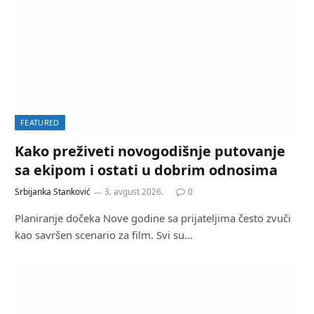
FEATURED
Kako preživeti novogodišnje putovanje
sa ekipom i ostati u dobrim odnosima
Srbijanka Stanković
3. avgust 2026.
0
Planiranje dočeka Nove godine sa prijateljima često zvuči
kao savršen scenario za film. Svi su…