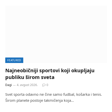
FEATURED
Najneobičniji sportovi koji okupljaju
publiku širom sveta
Dagi
4. avgust 2026.
0
Svet sporta odavno ne čine samo fudbal, košarka i tenis.
Širom planete postoje takmičenja koja…