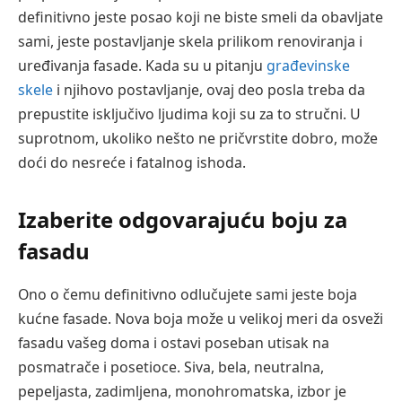
definitivno jeste posao koji ne biste smeli da obavljate
sami, jeste postavljanje skela prilikom renoviranja i
uređivanja fasade. Kada su u pitanju
građevinske
skele
i njihovo postavljanje, ovaj deo posla treba da
prepustite isključivo ljudima koji su za to stručni. U
suprotnom, ukoliko nešto ne pričvrstite dobro, može
doći do nesreće i fatalnog ishoda.
Izaberite odgovarajuću boju za
fasadu
Ono o čemu definitivno odlučujete sami jeste boja
kućne fasade. Nova boja može u velikoj meri da osveži
fasadu vašeg doma i ostavi poseban utisak na
posmatrače i posetioce. Siva, bela, neutralna,
pepeljasta, zadimljena, monohromatska, izbor je