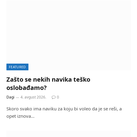
FEATURED
Zašto se nekih navika teško
oslobađamo?
Dagi
4. avgust 2026.
0
Skoro svako ima naviku za koju bi voleo da je se reši, a
opet iznova…