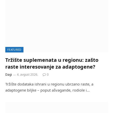
FEATURED
Tržište suplemenata u regionu: zašto
raste interesovanje za adaptogene?
Dagi
4. avgust 2026.
0
Tržište dodataka ishrani u regionu ubrzano raste, a
adaptogene biljke – poput ašvagande, rodiole i…