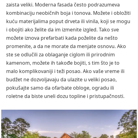
zaista veliki. Moderna fasada često podrazumeva
kombinaciju neobičnih boja i tonova. Možete i obložiti
kuću materijalima poput drveta ili vinila, koji se mogu
i obojiti ako želite da im izmenite izgled. Tako sve
možete iznova prefarbati kada poželite da nešto
promenite, a da ne morate da menjate osnovu. Ako
ste se odlučili za oblaganje ciglom ili prirodnim
kamenom, možete ih takođe bojiti, s tim što je to
malo komplikovaniji i teži posao. Ako vaše vreme ili
budžet ne dozvoljavaju da ulazite u veliki posao,
pokušajte samo da ofarbate obloge, ogradu ili
roletne da biste uneli dozu topline i pristupačnosti.