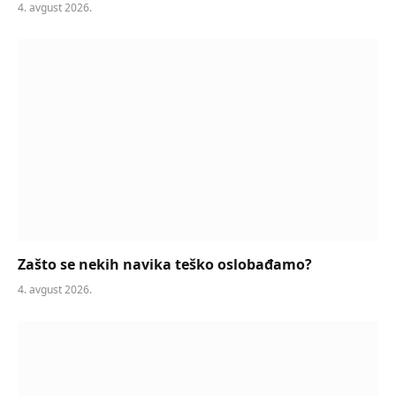
4. avgust 2026.
Zašto se nekih navika teško oslobađamo?
4. avgust 2026.