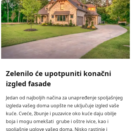
Zelenilo će upotpuniti konačni
izgled fasade
Jedan od najboljih načina za unapređenje spoljašnjeg
izgleda vašeg doma uopšte ne uključuje izgled vaše
kuće. Cveće, žbunje i puzavice oko kuće daju obilje
boja i mogu omekšati grube i oštre ivice, kao i
spoljašnje uglove vašeg doma. Nisko rastinje i