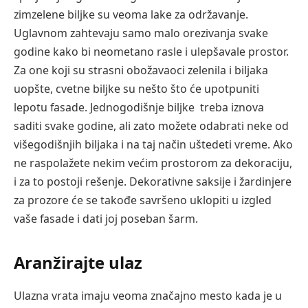
zimzelene biljke su veoma lake za održavanje.
Uglavnom zahtevaju samo malo orezivanja svake
godine kako bi neometano rasle i ulepšavale prostor.
Za one koji su strasni obožavaoci zelenila i biljaka
uopšte, cvetne biljke su nešto što će upotpuniti
lepotu fasade. Jednogodišnje biljke treba iznova
saditi svake godine, ali zato možete odabrati neke od
višegodišnjih biljaka i na taj način uštedeti vreme. Ako
ne raspolažete nekim većim prostorom za dekoraciju,
i za to postoji rešenje. Dekorativne saksije i žardinjere
za prozore će se takođe savršeno uklopiti u izgled
vaše fasade i dati joj poseban šarm.
Aranžirajte ulaz
Ulazna vrata imaju veoma značajno mesto kada je u