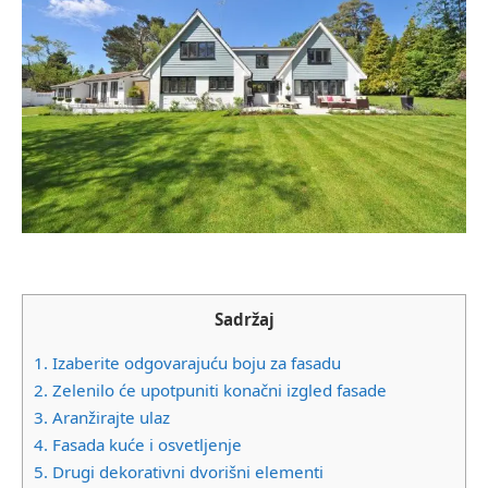
Sadržaj
1.
Izaberite odgovarajuću boju za fasadu
2.
Zelenilo će upotpuniti konačni izgled fasade
3.
Aranžirajte ulaz
4.
Fasada kuće i osvetljenje
5.
Drugi dekorativni dvorišni elementi