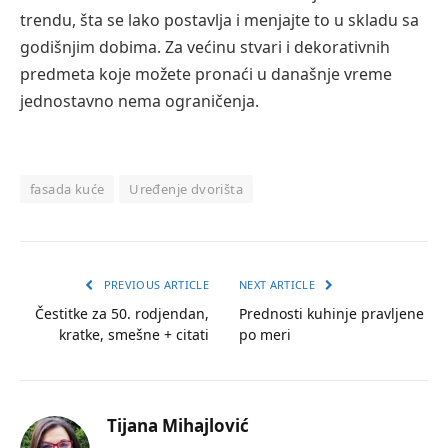
trendu, šta se lako postavlja i menjajte to u skladu sa
godišnjim dobima. Za većinu stvari i dekorativnih
predmeta koje možete pronaći u današnje vreme
jednostavno nema ograničenja.
fasada kuće
Uređenje dvorišta
PREVIOUS ARTICLE
NEXT ARTICLE
Čestitke za 50. rodjendan,
Prednosti kuhinje pravljene
kratke, smešne + citati
po meri
Tijana Mihajlović