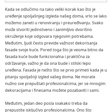
Kada se odlučimo na tako veliki korak kao što je
uređenje spoljašnjeg izgleda našeg doma, vrlo se lako
možemo zaneti u renoviranju i preuređivanju. Svako
može stvoriti jedinstveno i zanimljivo dvorišno
okruženje koje odgovara njegovim potrebama.
Međutim, ljudi često previde važnost dekorisanja
fasade svoje kuće. Pored toga što je veoma bitno da
fasada kuće bude funkcionalna i praktična za
održavanje, važno je da ona bude i stilski lepo
uređena. Fasada je nešto što se prvo primeti kada je u
pitanju spoljašnji izgled vašeg doma. Ne morate
nužno sve prepuštati profesionalcima, jer se mnogim
dekoracijama i finesama možete pozabaviti i sami.
Međutim, jedan deo posla svakako treba da
prepustite isključivo profesionalcima. Ono što