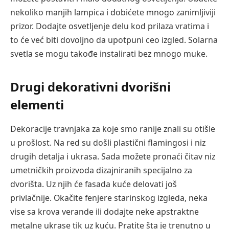
nekoliko manjih lampica i dobićete mnogo zanimljiviji
prizor. Dodajte osvetljenje delu kod prilaza vratima i
to će već biti dovoljno da upotpuni ceo izgled. Solarna
svetla se mogu takođe instalirati bez mnogo muke.
Drugi dekorativni dvorišni
elementi
Dekoracije travnjaka za koje smo ranije znali su otišle
u prošlost. Na red su došli plastični flamingosi i niz
drugih detalja i ukrasa. Sada možete pronaći čitav niz
umetničkih proizvoda dizajniranih specijalno za
dvorišta. Uz njih će fasada kuće delovati još
privlačnije. Okačite fenjere starinskog izgleda, neka
vise sa krova verande ili dodajte neke apstraktne
metalne ukrase tik uz kuću. Pratite šta je trenutno u