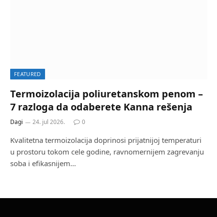
FEATURED
Termoizolacija poliuretanskom penom –
7 razloga da odaberete Kanna rešenja
Dagi
24. jul 2026.
0
Kvalitetna termoizolacija doprinosi prijatnijoj temperaturi
u prostoru tokom cele godine, ravnomernijem zagrevanju
soba i efikasnijem…