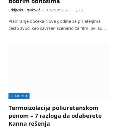
dobrim odnosima
Srbijanka Stanković
3. avgust 2026.
0
Planiranje dočeka Nove godine sa prijateljima
često zvuči kao savršen scenario za film. Svi su…
FEATURED
Termoizolacija poliuretanskom
penom – 7 razloga da odaberete
Kanna rešenja