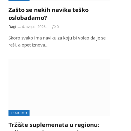
Zašto se nekih navika teško
oslobađamo?
Dagi
4. avgust 2026.
0
Skoro svako ima naviku za koju bi voleo da je se
reši, a opet iznova…
FEATURED
Tržište suplemenata u regionu: