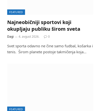
FEATURED
Najneobičniji sportovi koji
okupljaju publiku širom sveta
Dagi
4. avgust 2026.
0
Svet sporta odavno ne čine samo fudbal, košarka i
tenis. Širom planete postoje takmičenja koja…
FEATURED