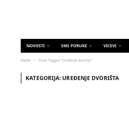
NOVOSTI
SMS PORUKE
VICEVI
Home
Posts Tagged "Uređenje dvorišta"
»
KATEGORIJA:
UREĐENJE DVORIŠTA