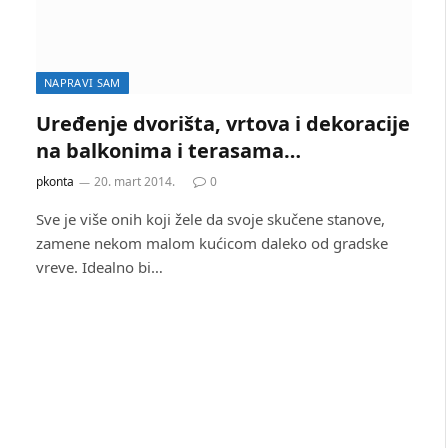
NAPRAVI SAM
Uređenje dvorišta, vrtova i dekoracije
na balkonima i terasama…
pkonta
20. mart 2014.
0
Sve je više onih koji žele da svoje skučene stanove,
zamene nekom malom kućicom daleko od gradske
vreve. Idealno bi…