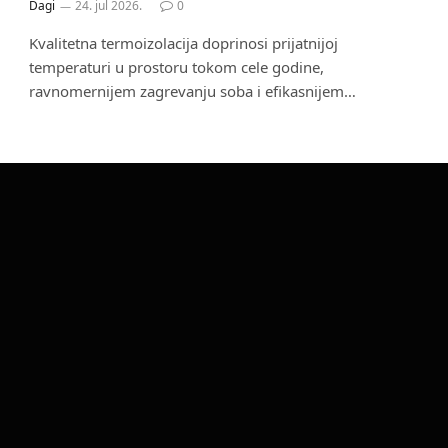
Dagi
24. jul 2026.
0
Kvalitetna termoizolacija doprinosi prijatnijoj
temperaturi u prostoru tokom cele godine,
ravnomernijem zagrevanju soba i efikasnijem…