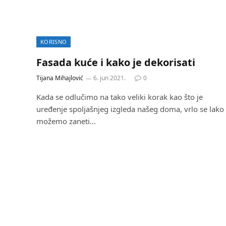
KORISNO
Fasada kuće i kako je dekorisati
Tijana Mihajlović
6. jun 2021.
0
Kada se odlučimo na tako veliki korak kao što je
uređenje spoljašnjeg izgleda našeg doma, vrlo se lako
možemo zaneti…