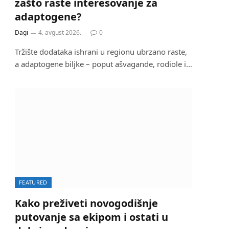
zašto raste interesovanje za
adaptogene?
Dagi
4. avgust 2026.
0
Tržište dodataka ishrani u regionu ubrzano raste,
a adaptogene biljke – poput ašvagande, rodiole i…
FEATURED
Kako preživeti novogodišnje
putovanje sa ekipom i ostati u