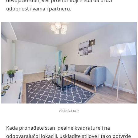
devojački stan, već prostor koji treba da pruži
udobnost i vama i partneru.
Pexels.com
Kada pronađete stan idealne kvadrature i na
odgovarajućoj lokaciji, uskladite stilove i tako potvrde