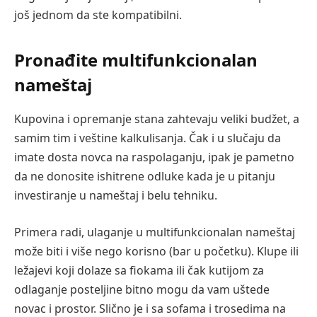
još jednom da ste kompatibilni.
Pronađite multifunkcionalan
nameštaj
Kupovina i opremanje stana zahtevaju veliki budžet, a
samim tim i veštine kalkulisanja. Čak i u slučaju da
imate dosta novca na raspolaganju, ipak je pametno
da ne donosite ishitrene odluke kada je u pitanju
investiranje u nameštaj i belu tehniku.
Primera radi, ulaganje u multifunkcionalan nameštaj
može biti i više nego korisno (bar u početku). Klupe ili
ležajevi koji dolaze sa fiokama ili čak kutijom za
odlaganje posteljine bitno mogu da vam uštede
novac i prostor. Slično je i sa sofama i trosedima na