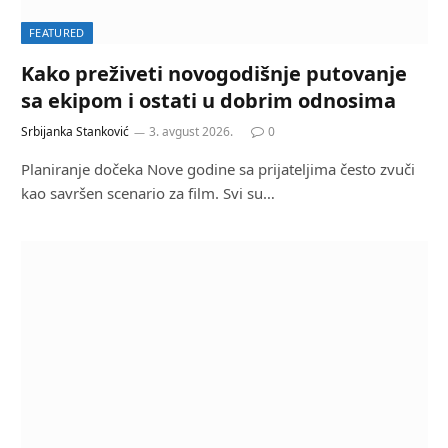
FEATURED
Kako preživeti novogodišnje putovanje
sa ekipom i ostati u dobrim odnosima
Srbijanka Stanković
3. avgust 2026.
0
Planiranje dočeka Nove godine sa prijateljima često zvuči
kao savršen scenario za film. Svi su…