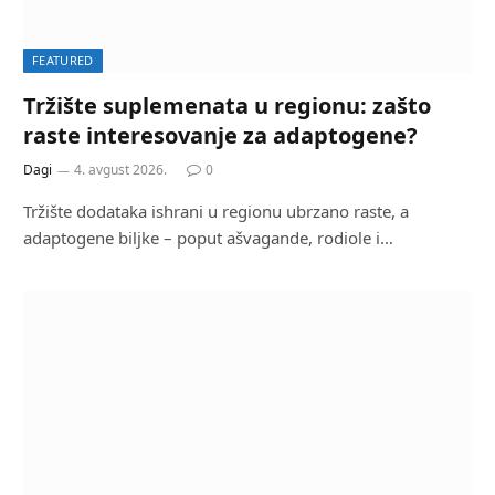
FEATURED
Tržište suplemenata u regionu: zašto
raste interesovanje za adaptogene?
Dagi
4. avgust 2026.
0
Tržište dodataka ishrani u regionu ubrzano raste, a
adaptogene biljke – poput ašvagande, rodiole i…