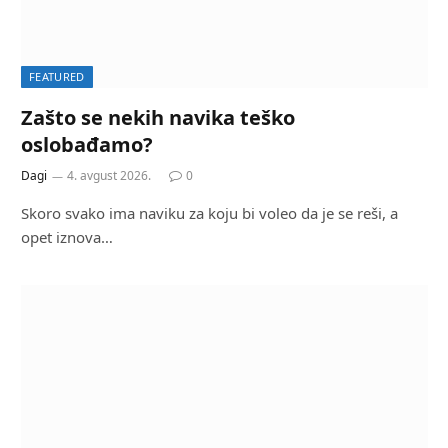
FEATURED
Zašto se nekih navika teško
oslobađamo?
Dagi
4. avgust 2026.
0
Skoro svako ima naviku za koju bi voleo da je se reši, a
opet iznova…