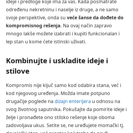
ideje i predloge koje ima za vas. Kada posmatrate
određenu nekretninu i naselje iz druge, a ne samo
svoje perspektive, onda su
veće šanse da dođete do
kompromisnog rešenja
. Na ovaj način zapravo
mnogo lakše možete izabrati i kupiti funkcionalan i
lep stan u kome ćete istinski uživati.
Kombinujte i uskladite ideje i
stilove
Kompromis nije ključ samo kod odabira stana, već i
kod njegovog uređenja. Možda imate potpuno
drugačije poglede na
dizajn enterijera
u odnosu na
svog životnog saputnika. Pokušajte da pomirite ideje i
želje i pronađete ono stilsko rešenje koje oboma
zadovoljava ukus. Setite se, ne uređujete momački tj.