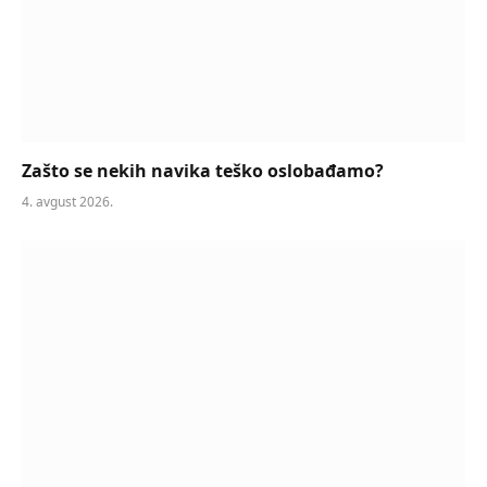
Zašto se nekih navika teško oslobađamo?
4. avgust 2026.