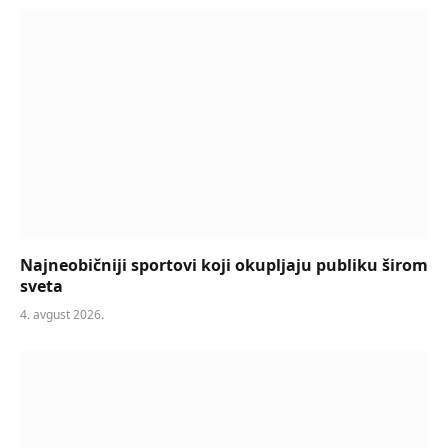
Najneobičniji sportovi koji okupljaju publiku širom
sveta
4. avgust 2026.