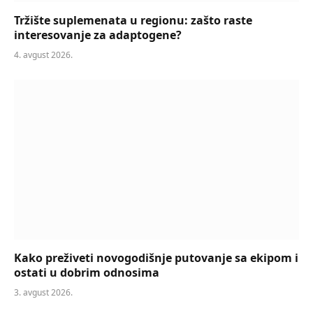
Tržište suplemenata u regionu: zašto raste
interesovanje za adaptogene?
4. avgust 2026.
Kako preživeti novogodišnje putovanje sa ekipom i
ostati u dobrim odnosima
3. avgust 2026.