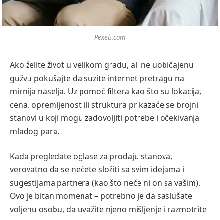
Pexels.com
Ako želite život u velikom gradu, ali ne uobičajenu
gužvu pokušajte da suzite internet pretragu na
mirnija naselja. Uz pomoć filtera kao što su lokacija,
cena, opremljenost ili struktura prikazaće se brojni
stanovi u koji mogu zadovoljiti potrebe i očekivanja
mladog para.
Kada pregledate oglase za prodaju stanova,
verovatno da se nećete složiti sa svim idejama i
sugestijama partnera (kao što neće ni on sa vašim).
Ovo je bitan momenat – potrebno je da saslušate
voljenu osobu, da uvažite njeno mišljenje i razmotrite