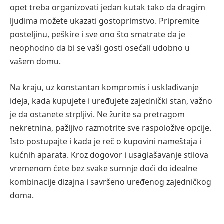
opet treba organizovati jedan kutak tako da dragim
ljudima možete ukazati gostoprimstvo. Pripremite
posteljinu, peškire i sve ono što smatrate da je
neophodno da bi se vaši gosti osećali udobno u
vašem domu.
Na kraju, uz konstantan kompromis i usklađivanje
ideja, kada kupujete i uređujete zajednički stan, važno
je da ostanete strpljivi. Ne žurite sa pretragom
nekretnina, pažljivo razmotrite sve raspoložive opcije.
Isto postupajte i kada je reč o kupovini nameštaja i
kućnih aparata. Kroz dogovor i usaglašavanje stilova
vremenom ćete bez svake sumnje doći do idealne
kombinacije dizajna i savršeno uređenog zajedničkog
doma.