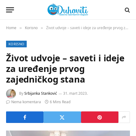
Home
Korisno
Život udvoje – saveti i ideje za uređenje prvog zajedničkog stana
»
»
KORISNO
Život udvoje – saveti i ideje
za uređenje prvog
zajedničkog stana
By
Srbijanka Stanković
31. mart 2023.
Nema komentara
6 Mins Read