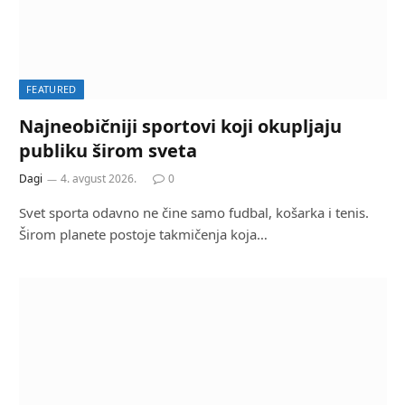
FEATURED
Najneobičniji sportovi koji okupljaju
publiku širom sveta
Dagi
4. avgust 2026.
0
Svet sporta odavno ne čine samo fudbal, košarka i tenis.
Širom planete postoje takmičenja koja…