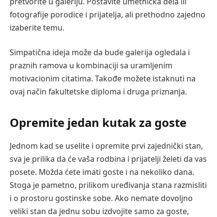
pretvorite u galeriju. Postavite umetnička dela ili
fotografije porodice i prijatelja, ali prethodno zajedno
izaberite temu.
Simpatična ideja može da bude galerija ogledala i
praznih ramova u kombinaciji sa uramljenim
motivacionim citatima. Takođe možete istaknuti na
ovaj način fakultetske diploma i druga priznanja.
Opremite jedan kutak za goste
Jednom kad se uselite i opremite prvi zajednički stan,
sva je prilika da će vaša rodbina i prijatelji želeti da vas
posete. Možda ćete imati goste i na nekoliko dana.
Stoga je pametno, prilikom uređivanja stana razmisliti
i o prostoru gostinske sobe. Ako nemate dovoljno
veliki stan da jednu sobu izdvojite samo za goste,