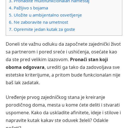
3.
Pronađite multifunkcionalan nameštaj
4.
Pažljivo s bojama
5.
Uložite u ambijentalno osvetljenje
6.
Ne zaboravite na umetnost
7.
Opremite jedan kutak za goste
Doneli ste važnu odluku da započnete zajednički život
sa partnerom i pored sreće i ushićenja, osećate kao
da ste pred velikim izazovom.
Pronaći stan koji
oboma odgovara
, urediti ga tako da zadovoljava sve
estetske kriterijume, a pritom bude funkcionalan nije
baš lak zadatak.
Uređenje prvog zajedničkog stana je kreiranje
porodičnog doma, mesta u kome ćete deliti i stvarati
uspomene. Kako da uskladite afinitete, ideje i stilove i
napravite kutak kakav ste oduvek želeli? Odakle