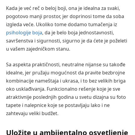
Kada je već reč o beloj boji, ona je idealna za svaki,
pogotovo manji prostor, jer doprinosi tome da soba
izgleda veće. Ukoliko tome dodamo tumačenja iz
psihologije boja
, da je belo boja jednostavnosti,
savršenstva i sigurnosti, sigurno je da ćete je poželeti
u vašem zajedničkom stanu.
Sa aspekta praktičnosti, neutralne nijanse su takođe
idealne, jer pružaju mogućnost da pravite bezbrojne
kombinacije nameštaja i ukrasa, i to bez velikih briga
oko usklađivanja. Funkcionalno rešenje koje je sve
atraktivnije poslednjih godina u svetu dizajna su foto
tapete i nalepnice koje se postavljaju lako i ne
zahtevaju veliki budžet.
Uložite u ambijentalno osvetljenje