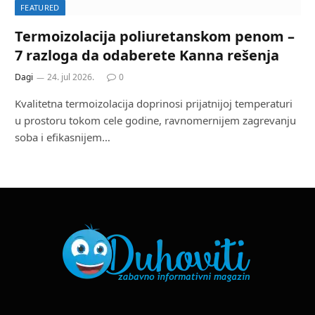
FEATURED
Termoizolacija poliuretanskom penom –
7 razloga da odaberete Kanna rešenja
Dagi
24. jul 2026.
0
Kvalitetna termoizolacija doprinosi prijatnijoj temperaturi
u prostoru tokom cele godine, ravnomernijem zagrevanju
soba i efikasnijem…