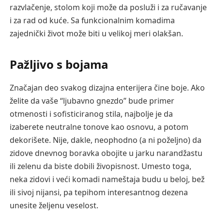
razvlačenje, stolom koji može da posluži i za ručavanje
i za rad od kuće. Sa funkcionalnim komadima
zajednički život može biti u velikoj meri olakšan.
Pažljivo s bojama
Značajan deo svakog dizajna enterijera čine boje. Ako
želite da vaše “ljubavno gnezdo” bude primer
otmenosti i sofisticiranog stila, najbolje je da
izaberete neutralne tonove kao osnovu, a potom
dekorišete. Nije, dakle, neophodno (a ni poželjno) da
zidove dnevnog boravka obojite u jarku narandžastu
ili zelenu da biste dobili živopisnost. Umesto toga,
neka zidovi i veći komadi nameštaja budu u beloj, bež
ili sivoj nijansi, pa tepihom interesantnog dezena
unesite željenu veselost.