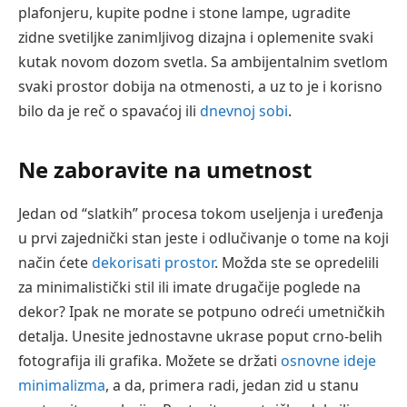
plafonjeru, kupite podne i stone lampe, ugradite
zidne svetiljke zanimljivog dizajna i oplemenite svaki
kutak novom dozom svetla. Sa ambijentalnim svetlom
svaki prostor dobija na otmenosti, a uz to je i korisno
bilo da je reč o spavaćoj ili
dnevnoj sobi
.
Ne zaboravite na umetnost
Jedan od “slatkih” procesa tokom useljenja i uređenja
u prvi zajednički stan jeste i odlučivanje o tome na koji
način ćete
dekorisati prostor
. Možda ste se opredelili
za minimalistički stil ili imate drugačije poglede na
dekor? Ipak ne morate se potpuno odreći umetničkih
detalja. Unesite jednostavne ukrase poput crno-belih
fotografija ili grafika. Možete se držati
osnovne ideje
minimalizma
, a da, primera radi, jedan zid u stanu