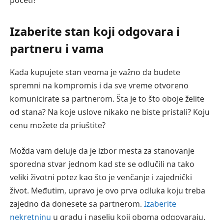
početi?
Izaberite stan koji odgovara i
partneru i vama
Kada kupujete stan veoma je važno da budete
spremni na kompromis i da sve vreme otvoreno
komunicirate sa partnerom. Šta je to što oboje želite
od stana? Na koje uslove nikako ne biste pristali? Koju
cenu možete da priuštite?
Možda vam deluje da je izbor mesta za stanovanje
sporedna stvar jednom kad ste se odlučili na tako
veliki životni potez kao što je venčanje i zajednički
život. Međutim, upravo je ovo prva odluka koju treba
zajedno da donesete sa partnerom.
Izaberite
nekretninu
u gradu i naselju koji oboma odgovaraju.