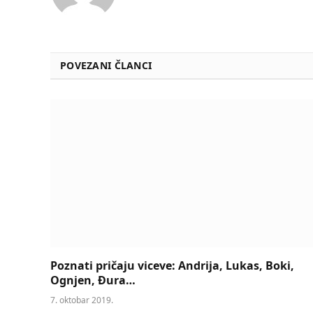
POVEZANI ČLANCI
Poznati pričaju viceve: Andrija, Lukas, Boki,
Ognjen, Đura…
7. oktobar 2019.