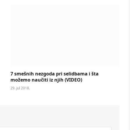
7 smešnih nezgoda pri selidbama i šta
možemo naučiti iz njih (VIDEO)
29. jul 2018.