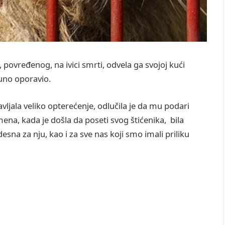
 povređenog, na ivici smrti, odvela ga svojoj kući
puno oporavio.
stavljala veliko opterećenje, odlučila je da mu podari
ena, kada je došla da poseti svog štićenika, bila
sna za nju, kao i za sve nas koji smo imali priliku