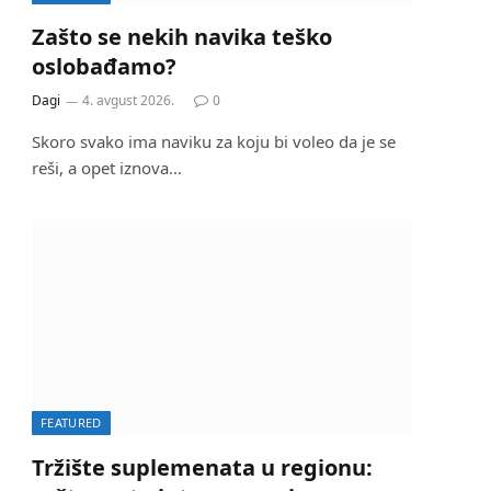
Zašto se nekih navika teško
oslobađamo?
Dagi
4. avgust 2026.
0
Skoro svako ima naviku za koju bi voleo da je se
reši, a opet iznova…
FEATURED
Tržište suplemenata u regionu: