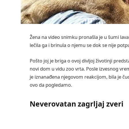
Žena na video snimku pronašla je u šumi lava,
lečila ga i brinula o njemu se dok se nije pot
Pošto joj je briga o ovoj divljoj životinji pred
novi dom u vidu zoo vrta. Posle izvesnog vrem
je iznanađena njegovom reakcijom, bila je čude
ovo da pogledamo.
Neverovatan zagrljaj zveri