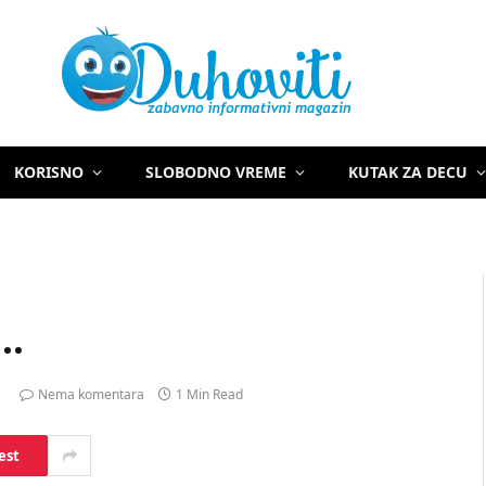
KORISNO
SLOBODNO VREME
KUTAK ZA DECU
i…
Nema komentara
1 Min Read
est