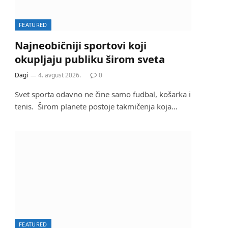
FEATURED
Najneobičniji sportovi koji
okupljaju publiku širom sveta
Dagi
4. avgust 2026.
0
Svet sporta odavno ne čine samo fudbal, košarka i
tenis. Širom planete postoje takmičenja koja…
FEATURED