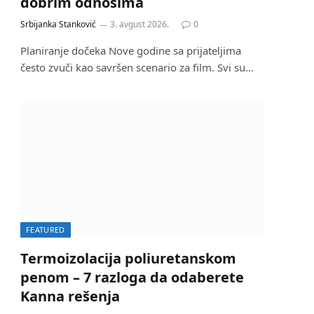
dobrim odnosima
Srbijanka Stanković
3. avgust 2026.
0
Planiranje dočeka Nove godine sa prijateljima
često zvuči kao savršen scenario za film. Svi su…
FEATURED
Termoizolacija poliuretanskom
penom – 7 razloga da odaberete
Kanna rešenja