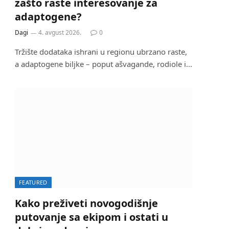
zašto raste interesovanje za
adaptogene?
Dagi
4. avgust 2026.
0
Tržište dodataka ishrani u regionu ubrzano raste,
a adaptogene biljke – poput ašvagande, rodiole i…
FEATURED
Kako preživeti novogodišnje
putovanje sa ekipom i ostati u