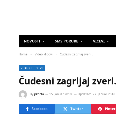
NOVOSTI
SMS PORUKE
VICEVI
Home
Video klipovi
Čudesni zagrljaj zveri…
»
»
VIDEO KLIPOVI
Čudesni zagrljaj zver
By
pkonta
15. januar 2010.
Updated:
27. januar 2018.
Facebook
Twitter
Pinter