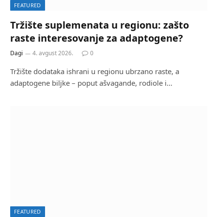
FEATURED
Tržište suplemenata u regionu: zašto
raste interesovanje za adaptogene?
Dagi
4. avgust 2026.
0
Tržište dodataka ishrani u regionu ubrzano raste, a
adaptogene biljke – poput ašvagande, rodiole i…
FEATURED