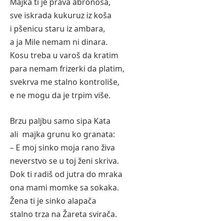
Majka ti je prava abronoša,
sve iskrada kukuruz iz koša
i pšenicu staru iz ambara,
a ja Mile nemam ni dinara.
Kosu treba u varoš da kratim
para nemam frizerki da platim,
svekrva me stalno kontroliše,
e ne mogu da je trpim više.
Brzu paljbu samo sipa Kata
ali majka grunu ko granata:
– E moj sinko moja rano živa
neverstvo se u toj ženi skriva.
Dok ti radiš od jutra do mraka
ona mami momke sa sokaka.
Žena ti je sinko alapača
stalno trza na Žareta svirača.