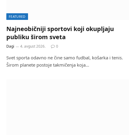
FEATURED
Najneobičniji sportovi koji okupljaju
publiku širom sveta
Dagi
4. avgust 2026.
0
Svet sporta odavno ne čine samo fudbal, košarka i tenis.
Širom planete postoje takmičenja koja…