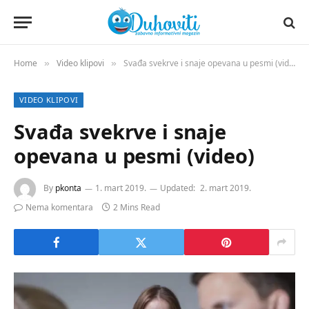
Home
Video klipovi
Svađa svekrve i snaje opevana u pesmi (video)
»
»
VIDEO KLIPOVI
Svađa svekrve i snaje
opevana u pesmi (video)
By
pkonta
1. mart 2019.
Updated:
2. mart 2019.
Nema komentara
2 Mins Read