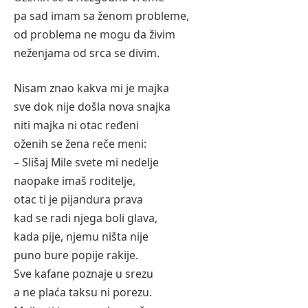
pa sad imam sa ženom probleme,
od problema ne mogu da živim
neženjama od srca se divim.
Nisam znao kakva mi je majka
sve dok nije došla nova snajka
niti majka ni otac ređeni
oženih se žena reče meni:
– Slišaj Mile svete mi nedelje
naopake imaš roditelje,
otac ti je pijandura prava
kad se radi njega boli glava,
kada pije, njemu ništa nije
puno bure popije rakije.
Sve kafane poznaje u srezu
a ne plaća taksu ni porezu.