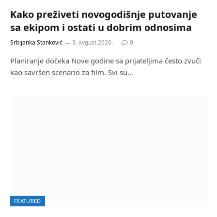
Kako preživeti novogodišnje putovanje
sa ekipom i ostati u dobrim odnosima
Srbijanka Stanković
3. avgust 2026.
0
Planiranje dočeka Nove godine sa prijateljima često zvuči
kao savršen scenario za film. Svi su…
FEATURED