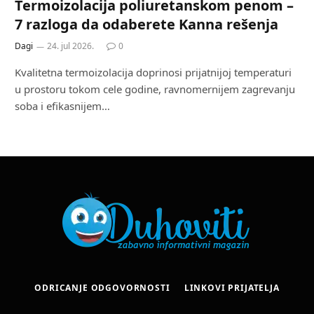
Termoizolacija poliuretanskom penom –
7 razloga da odaberete Kanna rešenja
Dagi
24. jul 2026.
0
Kvalitetna termoizolacija doprinosi prijatnijoj temperaturi
u prostoru tokom cele godine, ravnomernijem zagrevanju
soba i efikasnijem…
ODRICANJE ODGOVORNOSTI
LINKOVI PRIJATELJA