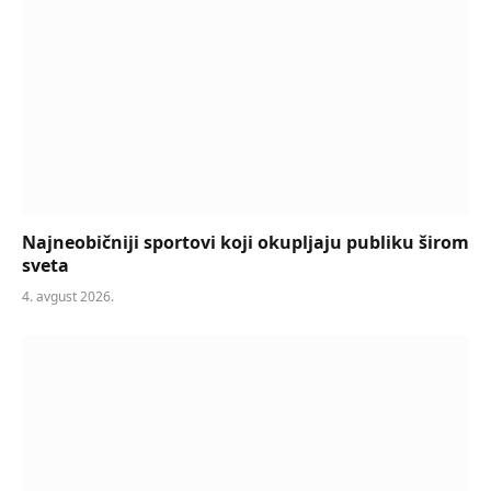
Najneobičniji sportovi koji okupljaju publiku širom
sveta
4. avgust 2026.