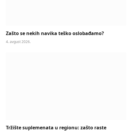
Zašto se nekih navika teško oslobađamo?
4. avgust 2026.
Tržište suplemenata u regionu: zašto raste