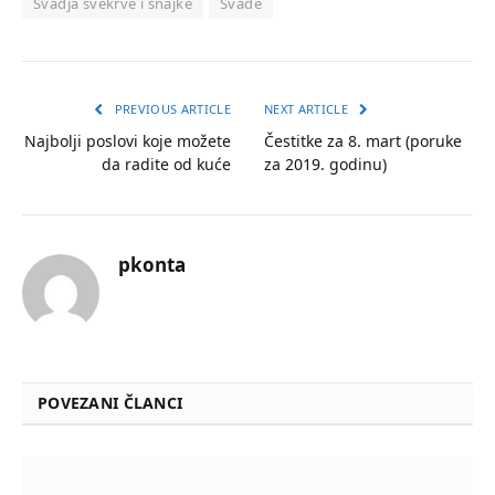
Svadja svekrve i snajke
Svađe
PREVIOUS ARTICLE
NEXT ARTICLE
Najbolji poslovi koje možete
Čestitke za 8. mart (poruke
da radite od kuće
za 2019. godinu)
pkonta
POVEZANI ČLANCI