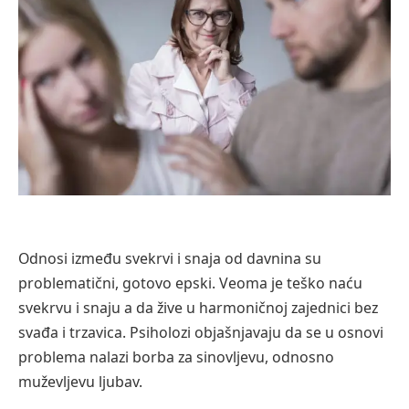
Odnosi između svekrvi i snaja od davnina su
problematični, gotovo epski. Veoma je teško naću
svekrvu i snaju a da žive u harmoničnoj zajednici bez
svađa i trzavica. Psiholozi objašnjavaju da se u osnovi
problema nalazi borba za sinovljevu, odnosno
muževljevu ljubav.