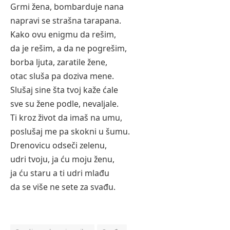
Grmi žena, bombarduje nana
napravi se strašna tarapana.
Kako ovu enigmu da rešim,
da je rešim, a da ne pogrešim,
borba ljuta, zaratile žene,
otac sluša pa doziva mene.
Slušaj sine šta tvoj kaže ćale
sve su žene podle, nevaljale.
Ti kroz život da imaš na umu,
poslušaj me pa skokni u šumu.
Drenovicu odseči zelenu,
udri tvoju, ja ću moju ženu,
ja ću staru a ti udri mlađu
da se više ne sete za svađu.