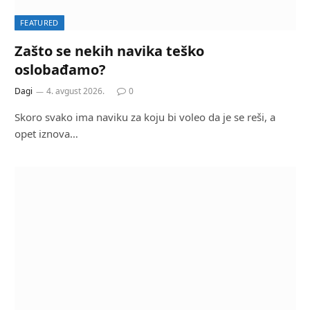
FEATURED
Zašto se nekih navika teško
oslobađamo?
Dagi
4. avgust 2026.
0
Skoro svako ima naviku za koju bi voleo da je se reši, a
opet iznova…