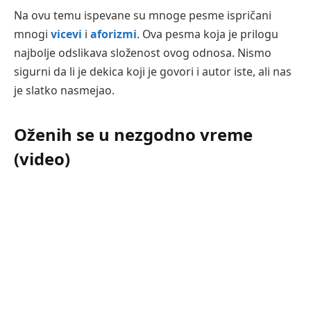
Na ovu temu ispevane su mnoge pesme ispričani
mnogi
vicevi
i
aforizmi
. Ova pesma koja je prilogu
najbolje odslikava složenost ovog odnosa. Nismo
sigurni da li je dekica koji je govori i autor iste, ali nas
je slatko nasmejao.
Oženih se u nezgodno vreme
(video)