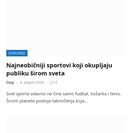
FEATURED
Najneobičniji sportovi koji okupljaju
publiku širom sveta
Dagi
4. avgust 2026.
0
Svet sporta odavno ne čine samo fudbal, košarka i tenis.
Širom planete postoje takmičenja koja…