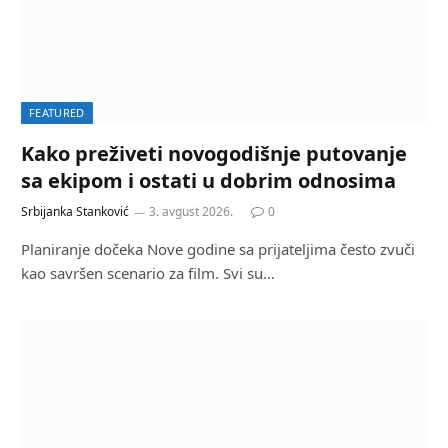
FEATURED
Kako preživeti novogodišnje putovanje
sa ekipom i ostati u dobrim odnosima
Srbijanka Stanković
3. avgust 2026.
0
Planiranje dočeka Nove godine sa prijateljima često zvuči
kao savršen scenario za film. Svi su…