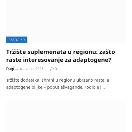
FEATURED
Tržište suplemenata u regionu: zašto
raste interesovanje za adaptogene?
Dagi
4. avgust 2026.
0
Tržište dodataka ishrani u regionu ubrzano raste, a
adaptogene biljke – poput ašvagande, rodiole i…