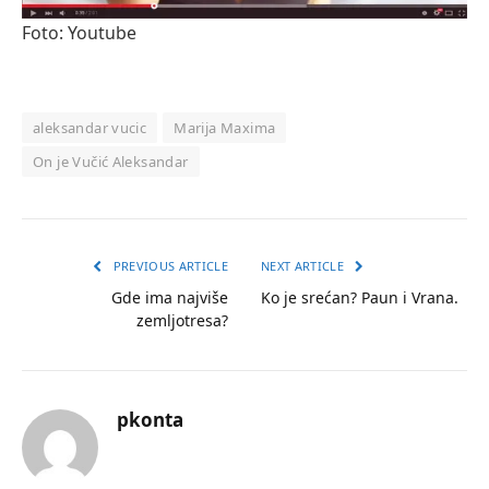
Foto: Youtube
aleksandar vucic
Marija Maxima
On je Vučić Aleksandar
PREVIOUS ARTICLE
NEXT ARTICLE
Gde ima najviše
Ko je srećan? Paun i Vrana.
zemljotresa?
pkonta