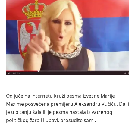
Od juče na internetu kruži pesma izvesne Marije
Maxime posvećena premijeru Aleksandru Vučiću. Da li
je u pitanju šala ili je pesma nastala iz vatrenog
političkog žara i ljubavi, prosudite sami.