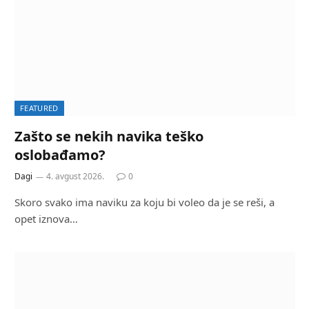
FEATURED
Zašto se nekih navika teško
oslobađamo?
Dagi
4. avgust 2026.
0
Skoro svako ima naviku za koju bi voleo da je se reši, a
opet iznova…