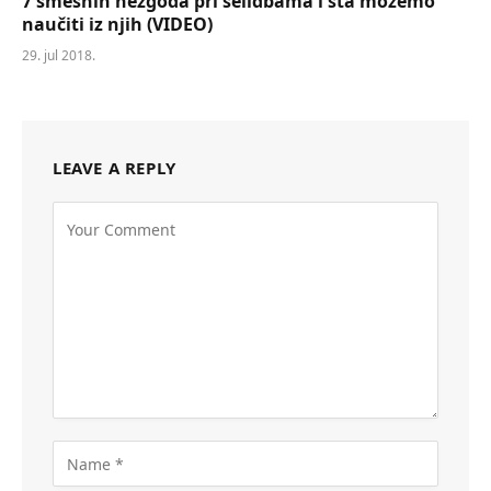
7 smešnih nezgoda pri selidbama i šta možemo
naučiti iz njih (VIDEO)
29. jul 2018.
LEAVE A REPLY