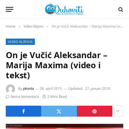
Home
Video klipovi
On je Vučić Aleksandar – Marija Maxima (video i tekst)
»
»
VIDEO KLIPOVI
On je Vučić Aleksandar –
Marija Maxima (video i
tekst)
By
pkonta
28. april 2015.
Updated:
27. januar 2018.
Nema komentara
2 Mins Read