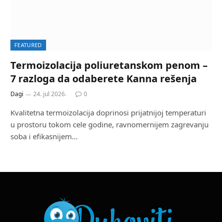
FEATURED
Termoizolacija poliuretanskom penom –
7 razloga da odaberete Kanna rešenja
Dagi
24. jul 2026.
0
Kvalitetna termoizolacija doprinosi prijatnijoj temperaturi
u prostoru tokom cele godine, ravnomernijem zagrevanju
soba i efikasnijem…