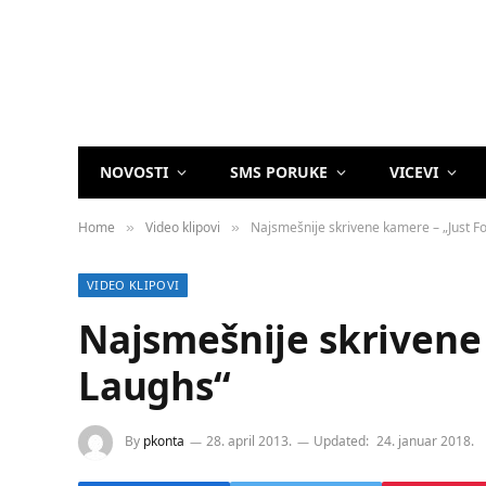
NOVOSTI
SMS PORUKE
VICEVI
Home
Video klipovi
Najsmešnije skrivene kamere – „Just F
»
»
VIDEO KLIPOVI
Najsmešnije skrivene 
Laughs“
By
pkonta
28. april 2013.
Updated:
24. januar 2018.