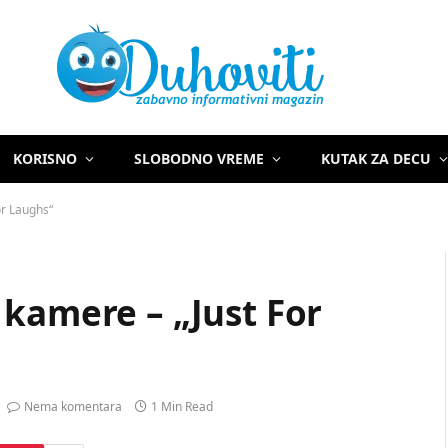
KORISNO
SLOBODNO VREME
KUTAK ZA DECU
or Laughs“
kamere – „Just For
Nema komentara
1 Min Read