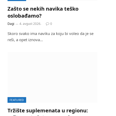
Zašto se nekih navika teško
oslobađamo?
Dagi
4. avgust 2026.
0
Skoro svako ima naviku za koju bi voleo da je se
reši, a opet iznova…
FEATURED
Tržište suplemenata u regionu: