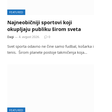
FEATURED
Najneobičniji sportovi koji
okupljaju publiku širom sveta
Dagi
4. avgust 2026.
0
Svet sporta odavno ne čine samo fudbal, košarka i
tenis. Širom planete postoje takmičenja koja…
FEATURED