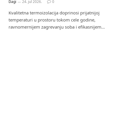
Dagi
24. jul 2026.
0
Kvalitetna termoizolacija doprinosi prijatnijoj
temperaturi u prostoru tokom cele godine,
ravnomernijem zagrevanju soba i efikasnijem…