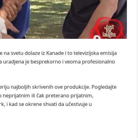
 na svetu dolaze iz Kanade i to televizijska emisija
a uradjena je besprekorno i veoma profesionalno
iju najboljih skrivenih ove produkcije. Pogledajte
o neprijatnim ili čak preterano prijatnim,
rk, i kad se okrene shvati da učestvuje u