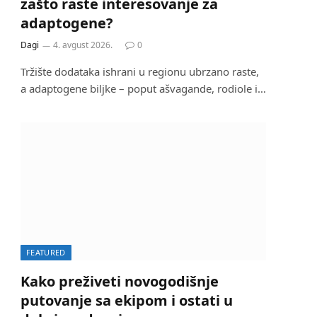
zašto raste interesovanje za
adaptogene?
Dagi
4. avgust 2026.
0
Tržište dodataka ishrani u regionu ubrzano raste,
a adaptogene biljke – poput ašvagande, rodiole i…
FEATURED
Kako preživeti novogodišnje
putovanje sa ekipom i ostati u