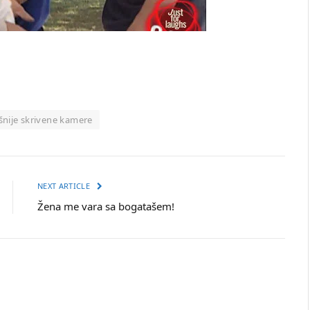
nije skrivene kamere
NEXT ARTICLE
Žena me vara sa bogatašem!