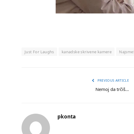
Just For Laughs
kanadske skrivene kamere
Najsmeš
PREVIOUS ARTICLE
Nemoj da trčiš…
pkonta