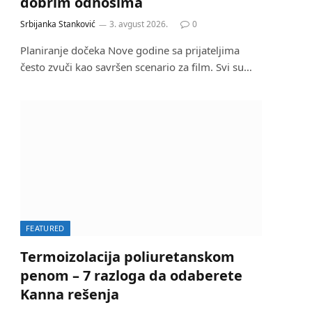
dobrim odnosima
Srbijanka Stanković
3. avgust 2026.
0
Planiranje dočeka Nove godine sa prijateljima
često zvuči kao savršen scenario za film. Svi su…
FEATURED
Termoizolacija poliuretanskom
penom – 7 razloga da odaberete
Kanna rešenja