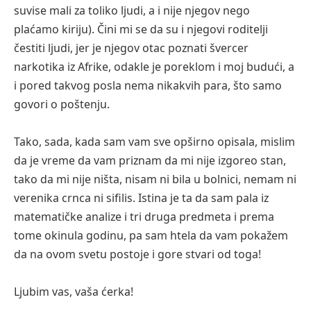
suvise mali za toliko ljudi, a i nije njegov nego
plaćamo kiriju). Čini mi se da su i njegovi roditelji
čestiti ljudi, jer je njegov otac poznati švercer
narkotika iz Afrike, odakle je poreklom i moj budući, a
i pored takvog posla nema nikakvih para, što samo
govori o poštenju.
Tako, sada, kada sam vam sve opširno opisala, mislim
da je vreme da vam priznam da mi nije izgoreo stan,
tako da mi nije ništa, nisam ni bila u bolnici, nemam ni
verenika crnca ni sifilis. Istina je ta da sam pala iz
matematičke analize i tri druga predmeta i prema
tome okinula godinu, pa sam htela da vam pokažem
da na ovom svetu postoje i gore stvari od toga!
Ljubim vas, vaša ćerka!