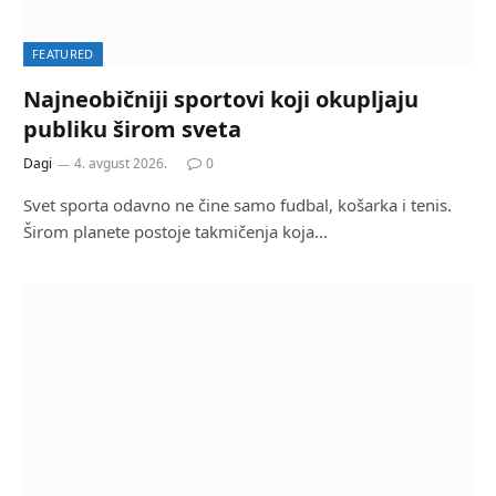
FEATURED
Najneobičniji sportovi koji okupljaju
publiku širom sveta
Dagi
4. avgust 2026.
0
Svet sporta odavno ne čine samo fudbal, košarka i tenis.
Širom planete postoje takmičenja koja…