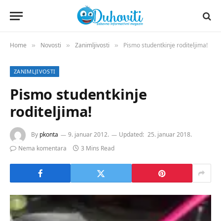
Home
Novosti
Zanimljivosti
Pismo studentkinje roditeljima!
»
»
»
ZANIMLJIVOSTI
Pismo studentkinje
roditeljima!
By
pkonta
9. januar 2012.
Updated:
25. januar 2018.
Nema komentara
3 Mins Read