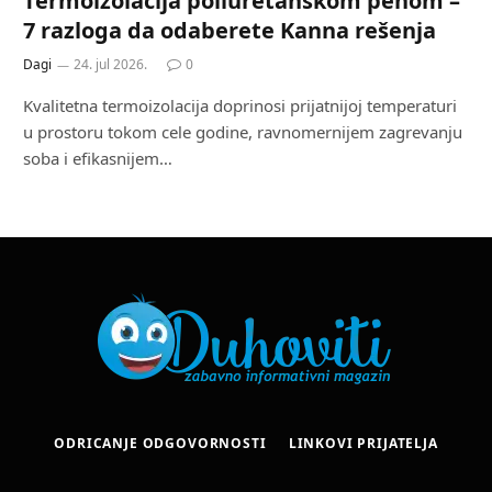
Termoizolacija poliuretanskom penom –
7 razloga da odaberete Kanna rešenja
Dagi
24. jul 2026.
0
Kvalitetna termoizolacija doprinosi prijatnijoj temperaturi
u prostoru tokom cele godine, ravnomernijem zagrevanju
soba i efikasnijem…
ODRICANJE ODGOVORNOSTI
LINKOVI PRIJATELJA