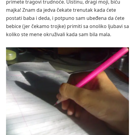
primete tragovi trudnoće. Uistinu, dragi moji, biću
majka! Znam da jedva čekate trenutak kada ćete
postati baba i deda, i potpuno sam ubeđena da ćete
bebice (jer čekamo trojke) primiti sa onoliko ljubavi sa
koliko ste mene okruživali kada sam bila mala.