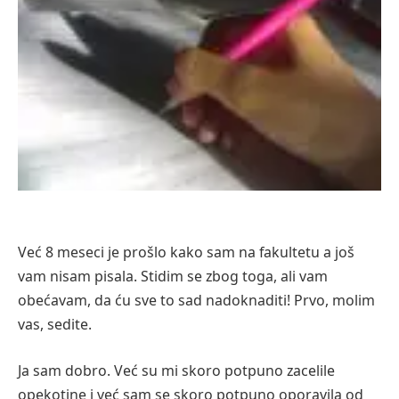
Već 8 meseci je prošlo kako sam na fakultetu a još
vam nisam pisala. Stidim se zbog toga, ali vam
obećavam, da ću sve to sad nadoknaditi! Prvo, molim
vas, sedite.
Ja sam dobro. Već su mi skoro potpuno zacelile
opekotine i već sam se skoro potpuno oporavila od