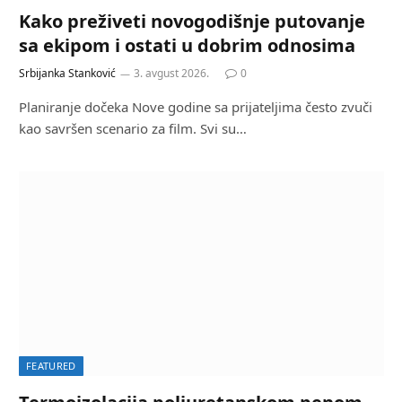
Kako preživeti novogodišnje putovanje
sa ekipom i ostati u dobrim odnosima
Srbijanka Stanković
3. avgust 2026.
0
Planiranje dočeka Nove godine sa prijateljima često zvuči
kao savršen scenario za film. Svi su…
FEATURED