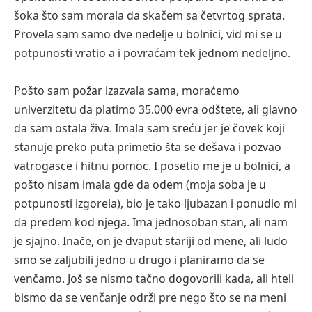
šoka što sam morala da skačem sa četvrtog sprata.
Provela sam samo dve nedelje u bolnici, vid mi se u
potpunosti vratio a i povraćam tek jednom nedeljno.
Pošto sam požar izazvala sama, moraćemo
univerzitetu da platimo 35.000 evra odštete, ali glavno
da sam ostala živa. Imala sam sreću jer je čovek koji
stanuje preko puta primetio šta se dešava i pozvao
vatrogasce i hitnu pomoc. I posetio me je u bolnici, a
pošto nisam imala gde da odem (moja soba je u
potpunosti izgorela), bio je tako ljubazan i ponudio mi
da pređem kod njega. Ima jednosoban stan, ali nam
je sjajno. Inače, on je dvaput stariji od mene, ali ludo
smo se zaljubili jedno u drugo i planiramo da se
venčamo. Još se nismo tačno dogovorili kada, ali hteli
bismo da se venčanje održi pre nego što se na meni