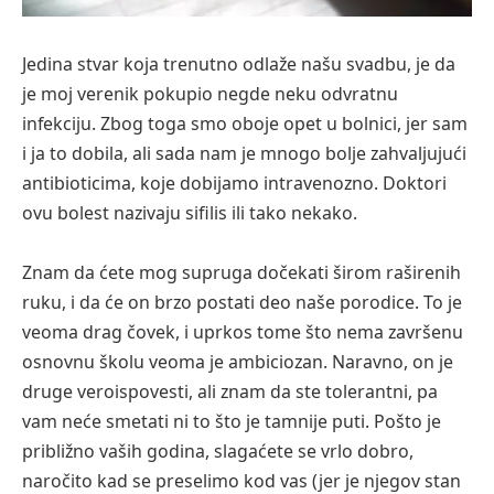
Jedina stvar koja trenutno odlaže našu svadbu, je da
je moj verenik pokupio negde neku odvratnu
infekciju. Zbog toga smo oboje opet u bolnici, jer sam
i ja to dobila, ali sada nam je mnogo bolje zahvaljujući
antibioticima, koje dobijamo intravenozno. Doktori
ovu bolest nazivaju sifilis ili tako nekako.
Znam da ćete mog supruga dočekati širom raširenih
ruku, i da će on brzo postati deo naše porodice. To je
veoma drag čovek, i uprkos tome što nema završenu
osnovnu školu veoma je ambiciozan. Naravno, on je
druge veroispovesti, ali znam da ste tolerantni, pa
vam neće smetati ni to što je tamnije puti. Pošto je
približno vaših godina, slagaćete se vrlo dobro,
naročito kad se preselimo kod vas (jer je njegov stan