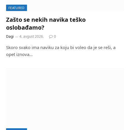
FEATURED
Zašto se nekih navika teško
oslobađamo?
Dagi
4. avgust 2026.
0
Skoro svako ima naviku za koju bi voleo da je se reši, a
opet iznova…