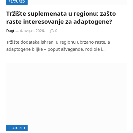
FEATURED
Tržište suplemenata u regionu: zašto
raste interesovanje za adaptogene?
Dagi
4. avgust 2026.
0
Tržište dodataka ishrani u regionu ubrzano raste, a
adaptogene biljke – poput ašvagande, rodiole i…
FEATURED