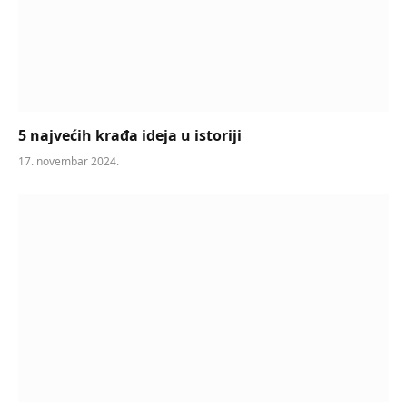
5 najvećih krađa ideja u istoriji
17. novembar 2024.