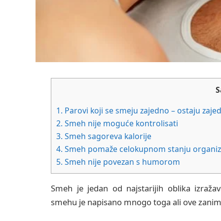
S
1.
Parovi koji se smeju zajedno – ostaju zaje
2.
Smeh nije moguće kontrolisati
3.
Smeh sagoreva kalorije
4.
Smeh pomaže celokupnom stanju organi
5.
Smeh nije povezan s humorom
Smeh je jedan od najstarijih oblika izraž
smehu je napisano mnogo toga ali ove zanimlj