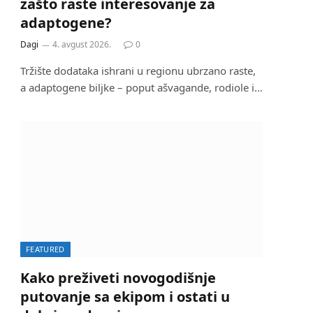
zašto raste interesovanje za
adaptogene?
Dagi
4. avgust 2026.
0
Tržište dodataka ishrani u regionu ubrzano raste,
a adaptogene biljke – poput ašvagande, rodiole i…
FEATURED
Kako preživeti novogodišnje
putovanje sa ekipom i ostati u