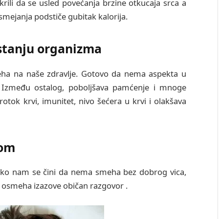
tkrili da se usled povećanja brzine otkucaja srca a
mejanja podstiče gubitak kalorija.
tanju organizma
meha na naše zdravlje. Gotovo da nema aspekta u
i. Između ostalog, poboljšava pamćenje i mnoge
otok krvi, imunitet, nivo šećera u krvi i olakšava
rom
Iako nam se čini da nema smeha bez dobrog vica,
to osmeha izazove običan razgovor .