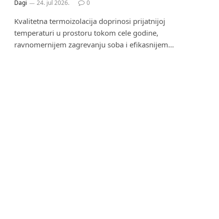
Dagi
24. jul 2026.
0
Kvalitetna termoizolacija doprinosi prijatnijoj
temperaturi u prostoru tokom cele godine,
ravnomernijem zagrevanju soba i efikasnijem…