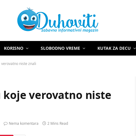
KORISNO
SLOBODNO VREME
KUTAK ZA DECU
 verovatno niste znali
 koje verovatno niste
Nema komentara
2 Mins Read