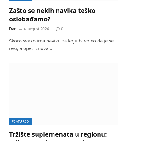
Zašto se nekih navika teško
oslobađamo?
Dagi
4. avgust 2026.
0
Skoro svako ima naviku za koju bi voleo da je se
reši, a opet iznova…
FEATURED
Tržište suplemenata u regionu: