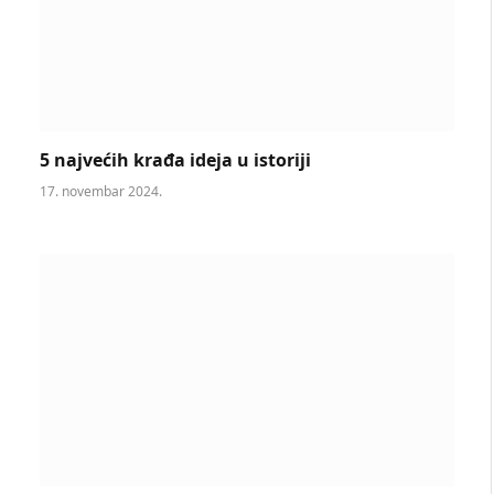
5 najvećih krađa ideja u istoriji
17. novembar 2024.