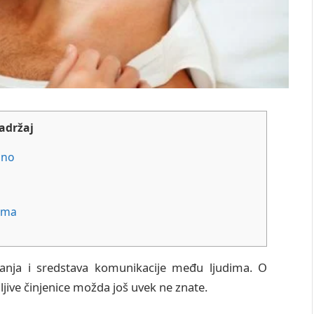
adržaj
dno
zma
avanja i sredstava komunikacije među ljudima. O
ive činjenice možda još uvek ne znate.