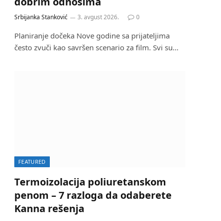
dobrim odnosima
Srbijanka Stanković
3. avgust 2026.
0
Planiranje dočeka Nove godine sa prijateljima
često zvuči kao savršen scenario za film. Svi su…
FEATURED
Termoizolacija poliuretanskom
penom – 7 razloga da odaberete
Kanna rešenja