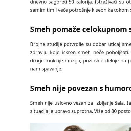
dnevno sagoreti 50 kalorija. Istraživači su o
samim tim i veće potrošnje kiseonika tokom s
Smeh pomaže celokupnom s
Brojne studije potvrdile su dobar uticaj s
zdravlju koje iskren smeh neće poboljšat
druge funkcije mozga, pozitivno deluje na pr
nam spavanje.
Smeh nije povezan s humo
Smeh nije uslovno vezan za zbijanje šala. 
situacija je upravo suprotna. Više od 80 pos