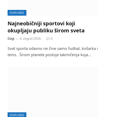
FEATURED
Najneobičniji sportovi koji
okupljaju publiku širom sveta
Dagi
4. avgust 2026.
0
Svet sporta odavno ne čine samo fudbal, košarka i
tenis. Širom planete postoje takmičenja koja…
FEATURED