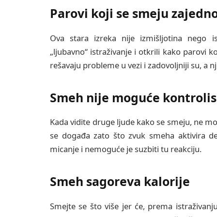
Parovi koji se smeju zajedno
Ova stara izreka nije izmišljotina nego is
„ljubavno“ istraživanje i otkrili kako parovi
rešavaju probleme u vezi i zadovoljniji su, a 
Smeh nije moguće kontrolis
Kada vidite druge ljude kako se smeju, ne mož
se događa zato što zvuk smeha aktivira d
micanje i nemoguće je suzbiti tu reakciju.
Smeh sagoreva kalorije
Smejte se što više jer će, prema istraživan