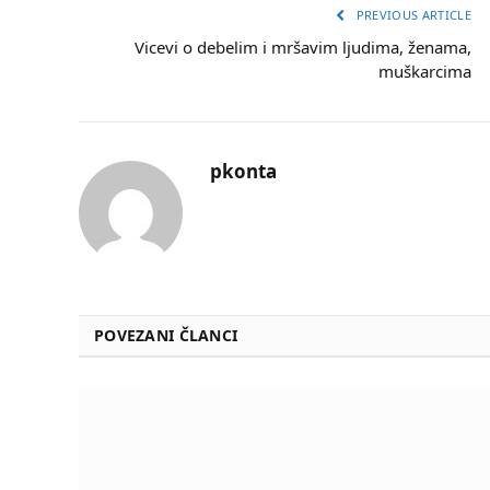
PREVIOUS ARTICLE
Vicevi o debelim i mršavim ljudima, ženama,
muškarcima
pkonta
POVEZANI ČLANCI