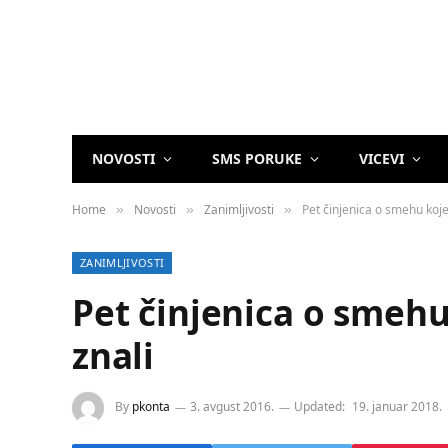
NOVOSTI
SMS PORUKE
VICEVI
Home
Novosti
Zanimljivosti
Pet činjenica o smehu koje
»
»
»
ZANIMLJIVOSTI
Pet činjenica o smehu
znali
By
pkonta
3. avgust 2016.
Updated:
19. januar 2018.