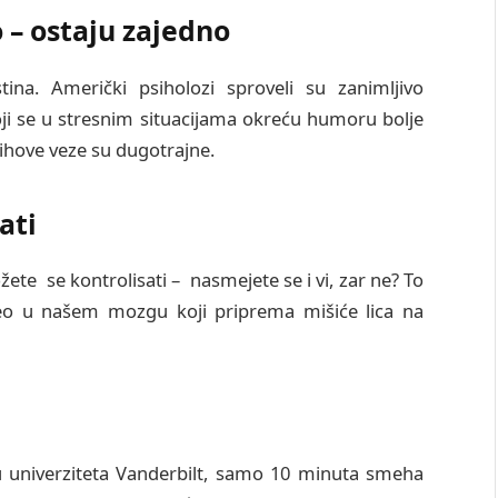
 – ostaju zajedno
tina. Američki psiholozi sproveli su zanimljivo
 koji se u stresnim situacijama okreću humoru bolje
njihove veze su dugotrajne.
ati
ete se kontrolisati – nasmejete se i vi, zar ne? To
eo u našem mozgu koji priprema mišiće lica na
ju univerziteta Vanderbilt, samo 10 minuta smeha