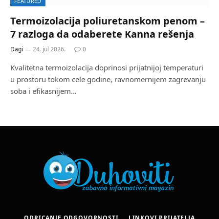
FEATURED
Termoizolacija poliuretanskom penom –
7 razloga da odaberete Kanna rešenja
Dagi
24. jul 2026.
0
Kvalitetna termoizolacija doprinosi prijatnijoj temperaturi
u prostoru tokom cele godine, ravnomernijem zagrevanju
soba i efikasnijem…
ODRICANJE ODGOVORNOSTI
LINKOVI PRIJATELJA