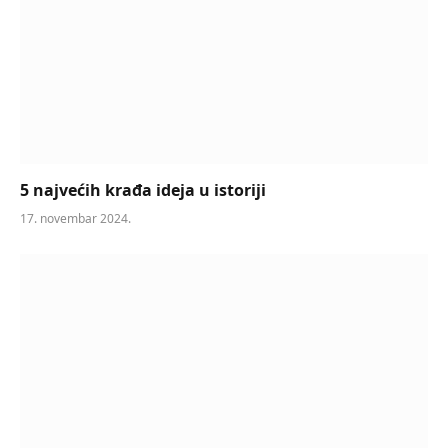
5 najvećih krađa ideja u istoriji
17. novembar 2024.