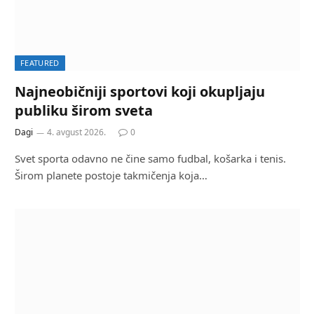
FEATURED
Najneobičniji sportovi koji okupljaju
publiku širom sveta
Dagi
4. avgust 2026.
0
Svet sporta odavno ne čine samo fudbal, košarka i tenis.
Širom planete postoje takmičenja koja…