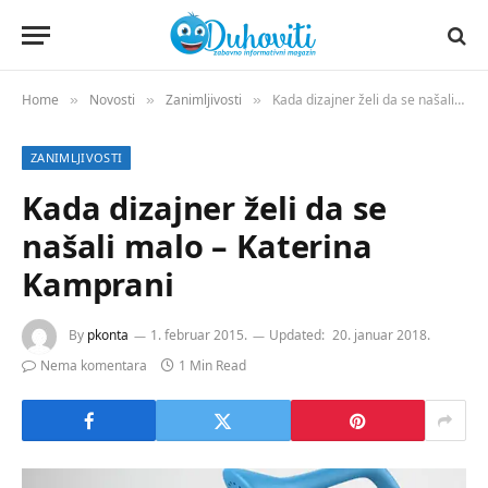
Home
Novosti
Zanimljivosti
Kada dizajner želi da se našali malo – Katerina Kamprani
»
»
»
ZANIMLJIVOSTI
Kada dizajner želi da se
našali malo – Katerina
Kamprani
By
pkonta
1. februar 2015.
Updated:
20. januar 2018.
Nema komentara
1 Min Read