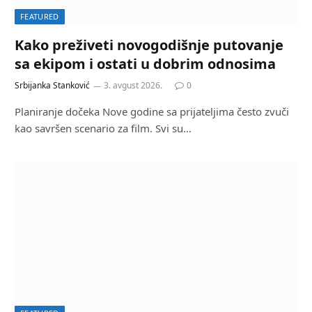
FEATURED
Kako preživeti novogodišnje putovanje
sa ekipom i ostati u dobrim odnosima
Srbijanka Stanković
3. avgust 2026.
0
Planiranje dočeka Nove godine sa prijateljima često zvuči
kao savršen scenario za film. Svi su…