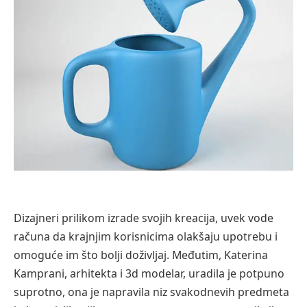
Dizajneri prilikom izrade svojih kreacija, uvek vode
računa da krajnjim korisnicima olakšaju upotrebu i
omoguće im što bolji doživljaj. Međutim, Katerina
Kamprani, arhitekta i 3d modelar, uradila je potpuno
suprotno, ona je napravila niz svakodnevih predmeta