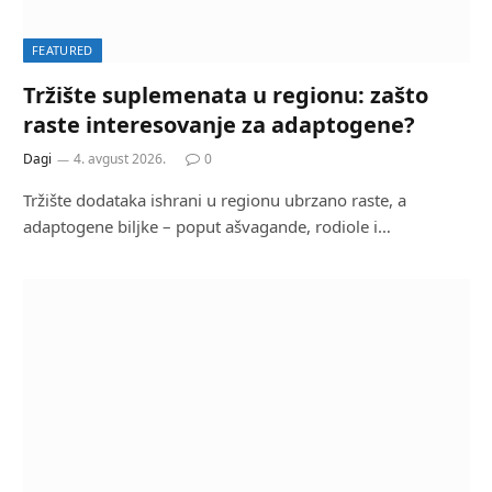
FEATURED
Tržište suplemenata u regionu: zašto
raste interesovanje za adaptogene?
Dagi
4. avgust 2026.
0
Tržište dodataka ishrani u regionu ubrzano raste, a
adaptogene biljke – poput ašvagande, rodiole i…