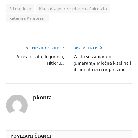
3d modelar
Kada dizajner želi da se našali malo
Katerina Kamprani
PREVIOUS ARTICLE
NEXT ARTICLE
Vicevi o ratu, logorima,
Zašto se zamaram
Hitleru…
(umaram)? Mlečna kiselina i
drugi otrovi u organizmu…
pkonta
POVEZANI ČLANCI