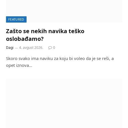
FEATURED
Zašto se nekih navika teško
oslobađamo?
Dagi
4. avgust 2026.
0
Skoro svako ima naviku za koju bi voleo da je se reši, a
opet iznova…