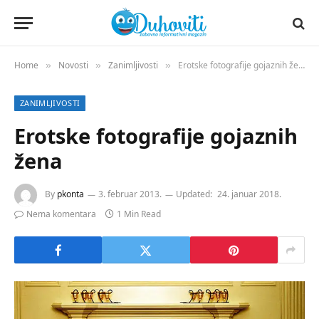
Home
Novosti
Zanimljivosti
Erotske fotografije gojaznih žena
»
»
»
ZANIMLJIVOSTI
Erotske fotografije gojaznih
žena
By
pkonta
3. februar 2013.
Updated:
24. januar 2018.
Nema komentara
1 Min Read