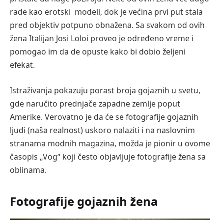
rade kao erotski modeli, dok je većina prvi put stala
pred objektiv potpuno obnažena. Sa svakom od ovih
žena Italijan Josi Loloi proveo je određeno vreme i
pomogao im da de opuste kako bi dobio željeni
efekat.
Istraživanja pokazuju porast broja gojaznih u svetu,
gde naručito prednjače zapadne zemlje poput
Amerike. Verovatno je da će se fotografije gojaznih
ljudi (naša realnost) uskoro nalaziti i na naslovnim
stranama modnih magazina, možda je pionir u ovome
časopis „Vog“ koji često objavljuje fotografije žena sa
oblinama.
Fotografije gojaznih žena