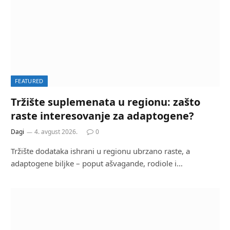
FEATURED
Tržište suplemenata u regionu: zašto
raste interesovanje za adaptogene?
Dagi
4. avgust 2026.
0
Tržište dodataka ishrani u regionu ubrzano raste, a
adaptogene biljke – poput ašvagande, rodiole i…