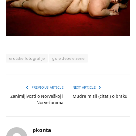
erotske fotografije
gole debele zene
PREVIOUS ARTICLE
NEXT ARTICLE
Zanimljivosti o Norveškoj i
Mudre misli (citati) o braku
Norvežanima
pkonta