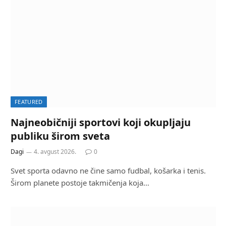
FEATURED
Najneobičniji sportovi koji okupljaju
publiku širom sveta
Dagi
4. avgust 2026.
0
Svet sporta odavno ne čine samo fudbal, košarka i tenis.
Širom planete postoje takmičenja koja…