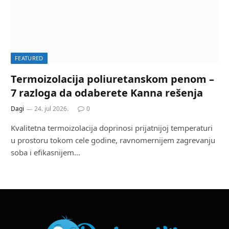
FEATURED
Termoizolacija poliuretanskom penom –
7 razloga da odaberete Kanna rešenja
Dagi
24. jul 2026.
0
Kvalitetna termoizolacija doprinosi prijatnijoj temperaturi
u prostoru tokom cele godine, ravnomernijem zagrevanju
soba i efikasnijem…