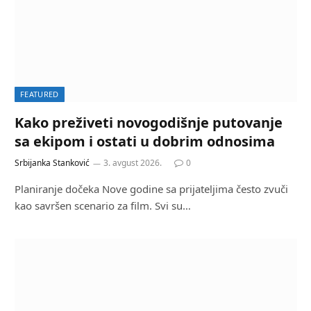
FEATURED
Kako preživeti novogodišnje putovanje
sa ekipom i ostati u dobrim odnosima
Srbijanka Stanković
3. avgust 2026.
0
Planiranje dočeka Nove godine sa prijateljima često zvuči
kao savršen scenario za film. Svi su…