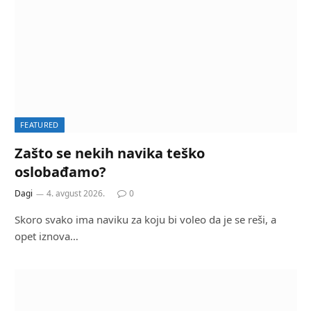
FEATURED
Zašto se nekih navika teško
oslobađamo?
Dagi
4. avgust 2026.
0
Skoro svako ima naviku za koju bi voleo da je se reši, a
opet iznova…