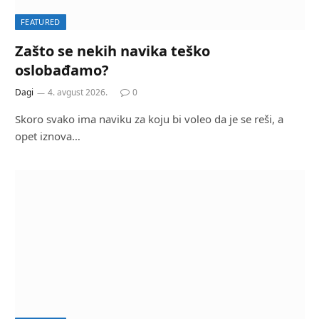
FEATURED
Zašto se nekih navika teško
oslobađamo?
Dagi
4. avgust 2026.
0
Skoro svako ima naviku za koju bi voleo da je se reši, a
opet iznova…