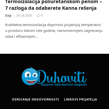
Termoizolacija poliuretanskom penom –
7 razloga da odaberete Kanna rešenja
Dagi
24. jul 2026.
0
Kvalitetna termoizolacija doprinosi prijatnijoj temperaturi
u prostoru tokom cele godine, ravnomernijem zagrevanju
soba i efikasnijem…
ODRICANJE ODGOVORNOSTI
LINKOVI PRIJATELJA