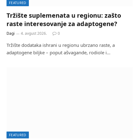
FEATURED
Tržište suplemenata u regionu: zašto
raste interesovanje za adaptogene?
Dagi
4. avgust 2026.
0
Tržište dodataka ishrani u regionu ubrzano raste, a
adaptogene biljke – poput ašvagande, rodiole i…
FEATURED