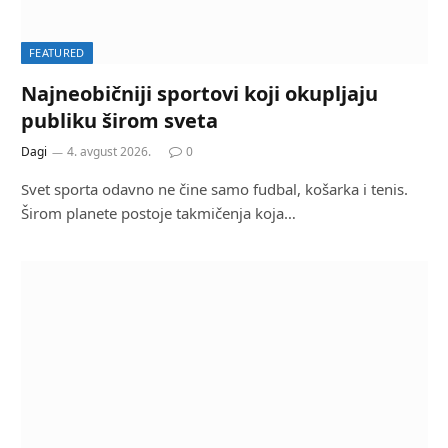
FEATURED
Najneobičniji sportovi koji okupljaju
publiku širom sveta
Dagi
4. avgust 2026.
0
Svet sporta odavno ne čine samo fudbal, košarka i tenis.
Širom planete postoje takmičenja koja…