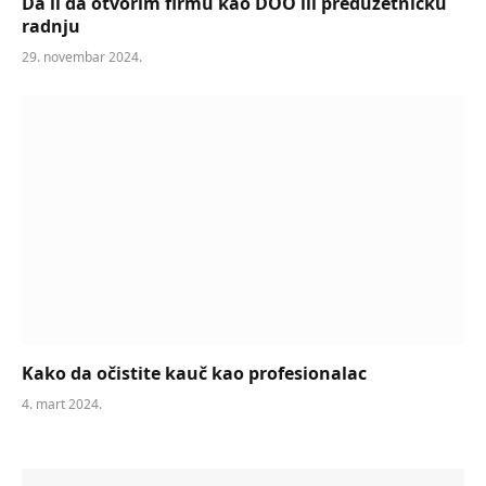
Da li da otvorim firmu kao DOO ili preduzetničku
radnju
29. novembar 2024.
Kako da očistite kauč kao profesionalac
4. mart 2024.