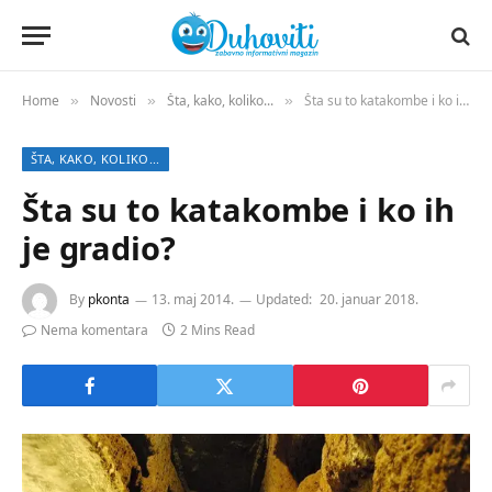
Home
Novosti
Šta, kako, koliko...
Šta su to katakombe i ko ih je gradio?
»
»
»
ŠTA, KAKO, KOLIKO...
Šta su to katakombe i ko ih
je gradio?
By
pkonta
13. maj 2014.
Updated:
20. januar 2018.
Nema komentara
2 Mins Read