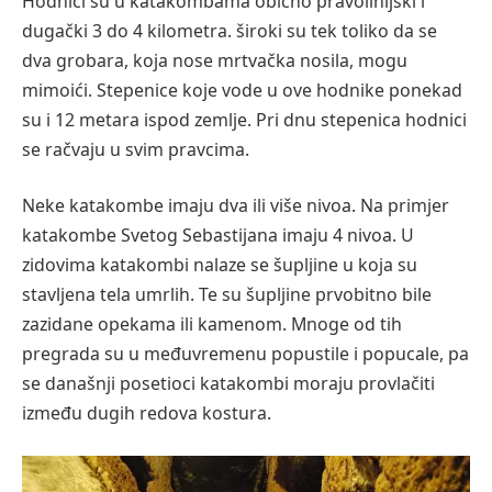
Hodnici su u katakombama obično pravolinijski i
dugački 3 do 4 kilometra. široki su tek toliko da se
dva grobara, koja nose mrtvačka nosila, mogu
mimoići. Stepenice koje vode u ove hodnike ponekad
su i 12 metara ispod zemlje. Pri dnu stepenica hodnici
se račvaju u svim pravcima.
Neke katakombe imaju dva ili više nivoa. Na primjer
katakombe Svetog Sebastijana imaju 4 nivoa. U
zidovima katakombi nalaze se šupljine u koja su
stavljena tela umrlih. Te su šupljine prvobitno bile
zazidane opekama ili kamenom. Mnoge od tih
pregrada su u međuvremenu popustile i popucale, pa
se današnji posetioci katakombi moraju provlačiti
između dugih redova kostura.