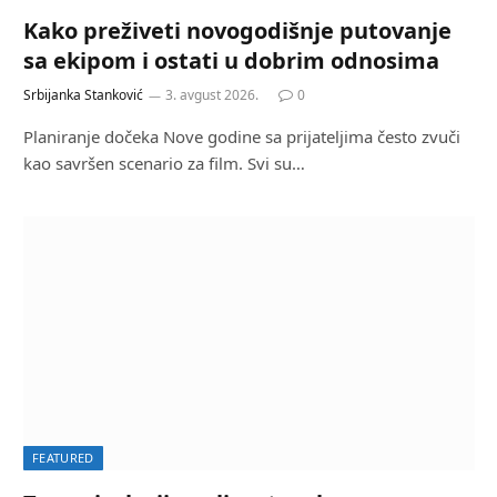
Kako preživeti novogodišnje putovanje
sa ekipom i ostati u dobrim odnosima
Srbijanka Stanković
3. avgust 2026.
0
Planiranje dočeka Nove godine sa prijateljima često zvuči
kao savršen scenario za film. Svi su…
FEATURED