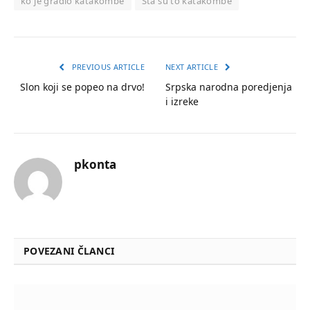
ko je gradio katakombe
Šta su to katakombe
PREVIOUS ARTICLE
NEXT ARTICLE
Slon koji se popeo na drvo!
Srpska narodna poredjenja
i izreke
pkonta
POVEZANI ČLANCI