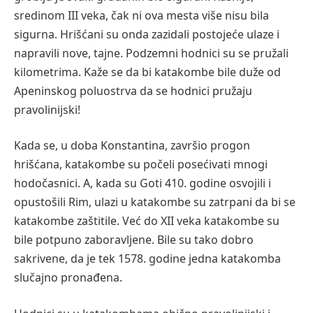
sredinom III veka, čak ni ova mesta više nisu bila
sigurna. Hrišćani su onda zazidali postojeće ulaze i
napravili nove, tajne. Podzemni hodnici su se pružali
kilometrima. Kaže se da bi katakombe bile duže od
Apeninskog poluostrva da se hodnici pružaju
pravolinijski!
Kada se, u doba Konstantina, završio progon
hrišćana, katakombe su počeli posećivati mnogi
hodočasnici. A, kada su Goti 410. godine osvojili i
opustošili Rim, ulazi u katakombe su zatrpani da bi se
katakombe zaštitile. Već do XII veka katakombe su
bile potpuno zaboravljene. Bile su tako dobro
sakrivene, da je tek 1578. godine jedna katakomba
slučajno pronađena.