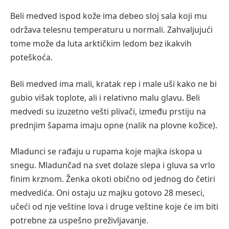
Beli medved ispod kože ima debeo sloj sala koji mu
održava telesnu temperaturu u normali. Zahvaljujući
tome može da luta arktičkim ledom bez ikakvih
poteškoća.
Beli medved ima mali, kratak rep i male uši kako ne bi
gubio višak toplote, ali i relativno malu glavu. Beli
medvedi su izuzetno vešti plivači, između prstiju na
prednjim šapama imaju opne (nalik na plovne kožice).
Mladunci se rađaju u rupama koje majka iskopa u
snegu. Mladunčad na svet dolaze slepa i gluva sa vrlo
finim krznom. Ženka okoti obično od jednog do četiri
medvedića. Oni ostaju uz majku gotovo 28 meseci,
učeći od nje veštine lova i druge veštine koje će im biti
potrebne za uspešno preživljavanje.