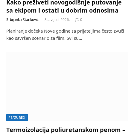
Kako preživeti novogodišnje putovanje
sa ekipom i ostati u dobrim odnosima
Srbijanka Stanković
3. avgust 2026.
0
Planiranje dočeka Nove godine sa prijateljima često zvuči
kao savršen scenario za film. Svi su…
FEATURED
Termoizolacija poliuretanskom penom –