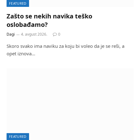
FEATURED
Zašto se nekih navika teško
oslobađamo?
Dagi
4. avgust 2026.
0
Skoro svako ima naviku za koju bi voleo da je se reši, a
opet iznova…
FEATURED