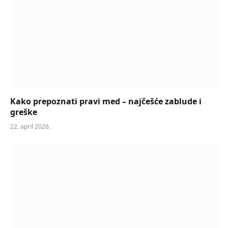
Kako prepoznati pravi med – najčešće zablude i
greške
22. april 2026.