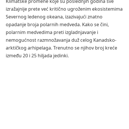
Klimatske promene koje su poslednjih godina sve
izražajnije prete već kritično ugroženim ekosistemima
Severnog ledenog okeana, izazivajući znatno
opadanje broja polarnih medveda. Kako se čini,
polarnim medvedima preti izgladnjavanje i
nemogućnost razmnožavanja duž celog Kanadsko-
arktičkog arhipelaga. Trenutno se njihov broj kreće
između 20 i 25 hiljada jedinki.