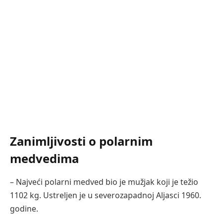
Zanimljivosti o polarnim
medvedima
– Najveći polarni medved bio je mužjak koji je težio
1102 kg. Ustreljen je u severozapadnoj Aljasci 1960.
godine.