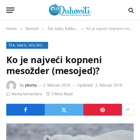
Home
Novosti
Šta, kako, koliko...
Ko je najveći kopneni mesožder (mesojed)?
»
»
»
ŠTA, KAKO, KOLIKO...
Ko je najveći kopneni
mesožder (mesojed)?
By
pkonta
2. februar 2018.
Updated:
2. februar 2018.
Nema komentara
3 Mins Read