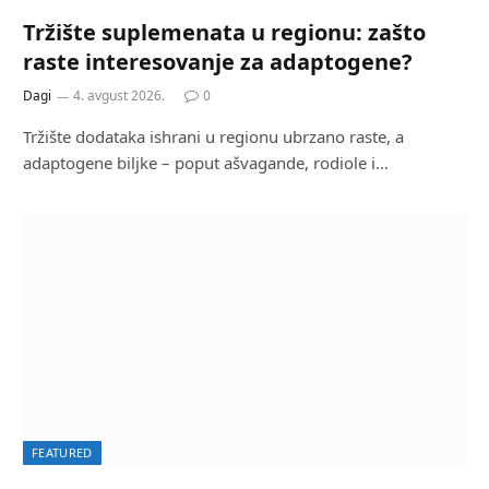
Tržište suplemenata u regionu: zašto
raste interesovanje za adaptogene?
Dagi
4. avgust 2026.
0
Tržište dodataka ishrani u regionu ubrzano raste, a
adaptogene biljke – poput ašvagande, rodiole i…
FEATURED