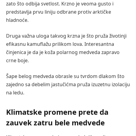
zato što odbija svetlost. Krzno je veoma gusto i
predstavlja prvu liniju odbrane protiv arktičke
hladnoće.
Druga važna uloga takvog krzna je što pruža životinji
efikasnu kamuflažu prilikom lova. Interesantna
činjenica je da je koža polarnog medveda zapravo
crne boje.
Šape belog medveda obrasle su tvrdom dlakom što
zajedno sa debelim jastučićma pruža izuzetnu izolaciju
na ledu.
Klimatske promene prete da
zauvek zatru bele medvede