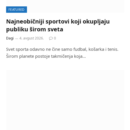
FEATURED
Najneobičniji sportovi koji okupljaju
publiku širom sveta
Dagi
4. avgust 2026.
0
Svet sporta odavno ne čine samo fudbal, košarka i tenis.
Širom planete postoje takmičenja koja…