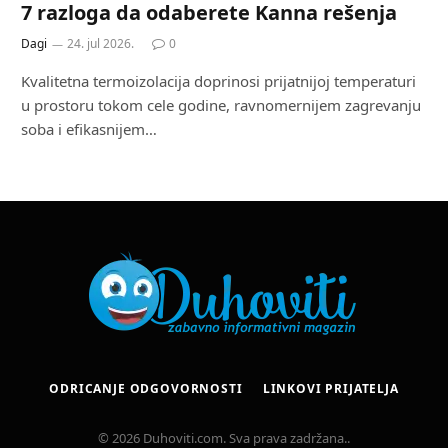
7 razloga da odaberete Kanna rešenja
Dagi
24. jul 2026.
0
Kvalitetna termoizolacija doprinosi prijatnijoj temperaturi
u prostoru tokom cele godine, ravnomernijem zagrevanju
soba i efikasnijem…
ODRICANJE ODGOVORNOSTI
LINKOVI PRIJATELJA
© 2026 Duhoviti.com. Sva prava zadržana..