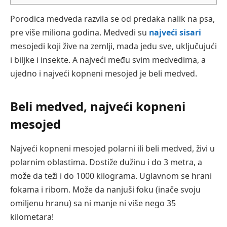
Porodica medveda razvila se od predaka nalik na psa,
pre više miliona godina. Medvedi su
najveći sisari
mesojedi koji žive na zemlji, mada jedu sve, uključujući
i biljke i insekte. A najveći među svim medvedima, a
ujedno i najveći kopneni mesojed je beli medved.
Beli medved, najveći kopneni
mesojed
Najveći kopneni mesojed polarni ili beli medved, živi u
polarnim oblastima. Dostiže dužinu i do 3 metra, a
može da teži i do 1000 kilograma. Uglavnom se hrani
fokama i ribom. Može da nanjuši foku (inače svoju
omiljenu hranu) sa ni manje ni više nego 35
kilometara!