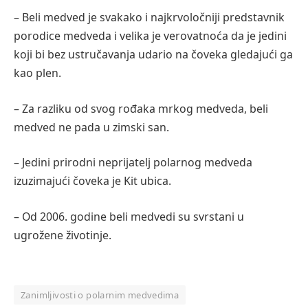
– Beli medved je svakako i najkrvoločniji predstavnik
porodice medveda i velika je verovatnoća da je jedini
koji bi bez ustručavanja udario na čoveka gledajući ga
kao plen.
– Za razliku od svog rođaka mrkog medveda, beli
medved ne pada u zimski san.
– Jedini prirodni neprijatelj polarnog medveda
izuzimajući čoveka je Kit ubica.
– Od 2006. godine beli medvedi su svrstani u
ugrožene životinje.
Zanimljivosti o polarnim medvedima