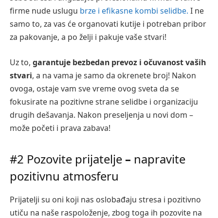
firme nude uslugu
brze i efikasne kombi selidbe.
I ne
samo to,
za vas će organovati kutije i potreban pribor
za pakovanje, a po želji i pakuje vaše stvari!
Uz to,
garantuje bezbedan prevoz i očuvanost vaših
stvari
, a na vama je samo da okrenete broj! Nakon
ovoga, ostaje vam sve vreme ovog sveta da se
fokusirate na pozitivne strane selidbe i organizaciju
drugih dešavanja. Nakon preseljenja u novi dom
–
može početi i prava zabava!
#2 Pozovite prijatelje
–
napravite
pozitivnu atmosferu
Prijatelji su oni koji nas oslobađaju stresa i pozitivno
utiču na naše raspoloženje, zbog toga ih pozovite na