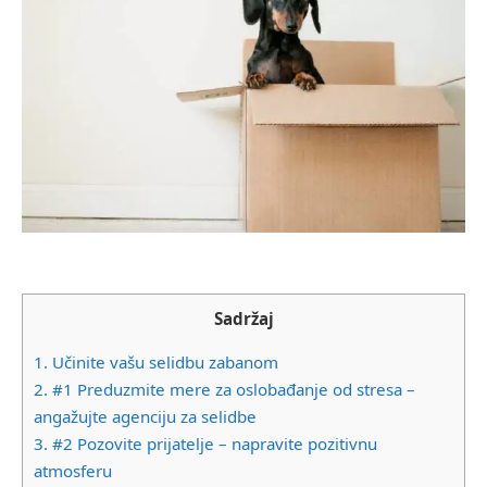
Sadržaj
1.
Učinite vašu selidbu zabanom
2.
#1 Preduzmite mere za oslobađanje od stresa –
angažujte agenciju za selidbe
3.
#2 Pozovite prijatelje – napravite pozitivnu
atmosferu