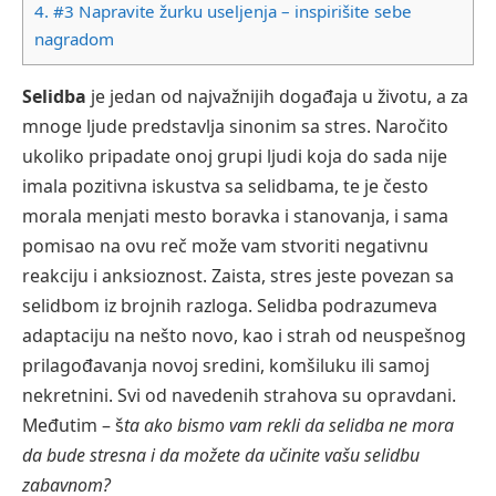
4.
#3 Napravite žurku useljenja – inspirišite sebe
nagradom
Selidba
je jedan od najvažnijih događaja u životu, a za
mnoge ljude predstavlja sinonim sa stres. Naročito
ukoliko pripadate onoj grupi ljudi koja do sada nije
imala pozitivna iskustva sa selidbama, te je često
morala menjati mesto boravka i stanovanja, i sama
pomisao na ovu reč može vam stvoriti negativnu
reakciju i anksioznost.
Zaista, stres jeste povezan sa
selidbom iz brojnih razloga. Selidba podrazumeva
adaptaciju na nešto novo, kao i strah od neuspešnog
prilagođavanja novoj sredini, komšiluku ili samoj
nekretnini. Svi od navedenih strahova su opravdani.
Međutim
– š
ta ako bismo vam rekli da selidba ne mora
da bude stresna i da možete da učinite vašu selidbu
zabavnom?