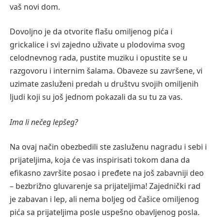
vaš novi dom.
Dovoljno je da otvorite flašu omiljenog pića i
grickalice i svi zajedno uživate u plodovima svog
celodnevnog rada, pustite muziku i opustite se u
razgovoru i internim šalama. Obaveze su završene, vi
uzimate zasluženi predah u društvu svojih omiljenih
ljudi koji su još jednom pokazali da su tu za vas.
Ima li nečeg lepšeg?
Na ovaj način obezbedili ste zasluženu nagradu i sebi i
prijateljima, koja će vas inspirisati tokom dana da
efikasno završite posao i pređete na još zabavniji deo
–
bezbrižno gluvarenje sa prijateljima! Zajednički rad
je zabavan i lep, ali nema boljeg od čašice omiljenog
pića sa prijateljima posle uspešno obavljenog posla.