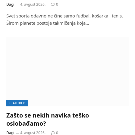
Dagi
4. avgust 2026.
0
Svet sporta odavno ne čine samo fudbal, košarka i tenis.
Širom planete postoje takmičenja koja…
FEATURED
Zašto se nekih navika teško
oslobađamo?
Dagi
4. avgust 2026.
0