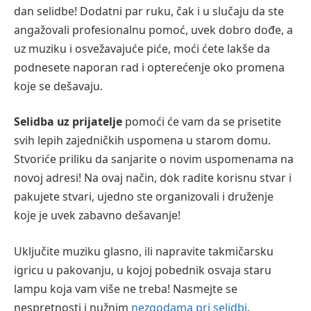
dan selidbe! Dodatni par ruku, čak i u slučaju da ste
angažovali profesionalnu pomoć, uvek dobro dođe, a
uz muziku i osvežavajuće piće, moći ćete lakše da
podnesete naporan rad i opterećenje oko promena
koje se dešavaju.
Selidba uz prijatelje
pomoći će vam da se prisetite
svih lepih zajedničkih uspomena u starom domu.
Stvoriće priliku da sanjarite o novim uspomenama na
novoj adresi! Na ovaj način, dok radite korisnu stvar i
pakujete stvari, ujedno ste organizovali i druženje
koje je uvek zabavno dešavanje!
Uključite muziku glasno, ili napravite takmičarsku
igricu u pakovanju, u kojoj pobednik osvaja staru
lampu koja vam više ne treba! Nasmejte se
nespretnosti i nužnim
nezgodama pri selidbi
.