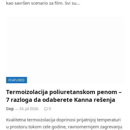
kao savršen scenario za film. Svi su…
FEATURED
Termoizolacija poliuretanskom penom –
7 razloga da odaberete Kanna rešenja
Dagi
24. jul 2026.
0
Kvalitetna termoizolacija doprinosi prijatnijoj temperaturi
u prostoru tokom cele godine, ravnomernijem zagrevanju