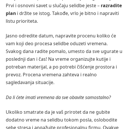
Prvi i osnovni savet u slučaju selidbe jeste
–
razradite
plan
i držite se istog. Takođe, vrlo je bitno i napraviti
listu prioriteta.
Jasno odredite datum, napravite procenu koliko će
vam koji deo procesa selidbe oduzeti vremena.
Svakog dana radite pomalo, umesto da sve ugurate u
poslednji dan i čas! Na vreme organizujte kutije i
potreban materijal, a po potrebi čišćenje prostora i
prevoz. Procena vremena zahteva i realno
sagledavanja situacije.
Da li ćete imati vremena da sve obavite samostalno?
Ukoliko smatrate da je vaš prirotet da ne gubite
dodatno vreme na selidbu tokom posla, oslobodite
sebe stresa i angažujte profesionalnu firmu. Ovakve