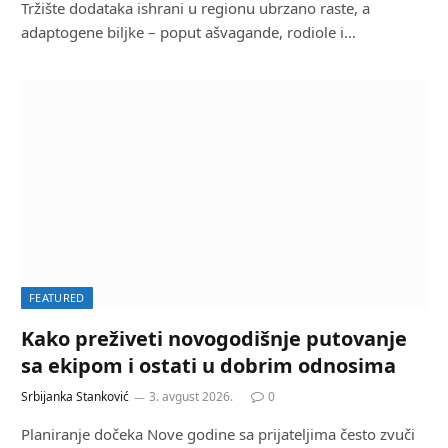
Tržište dodataka ishrani u regionu ubrzano raste, a
adaptogene biljke – poput ašvagande, rodiole i…
FEATURED
Kako preživeti novogodišnje putovanje
sa ekipom i ostati u dobrim odnosima
Srbijanka Stanković
3. avgust 2026.
0
Planiranje dočeka Nove godine sa prijateljima često zvuči