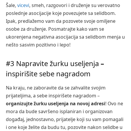
Šale,
vicevi
, smeh, razgovori i druženje su verovatno
poslednje asocijacije koje povezujete sa selidbom.
Ipak, predlažemo vam da pozovete svoje omiljene
osobe za druženje. Posmatrajte kako vam se
ukorenjena negativna asocijacija sa selidbom menja u
nešto sasvim pozitivno i lepo!
#3 Napravite žurku useljenja
–
inspirišite sebe nagradom
Na kraju, ne zaboravite da se zahvalite svojim
prijateljima, a sebe inspirišete nagradom
–
organizujte žurku useljenja na novoj adresi
! Ovo ne
mora da bude savršeno isplaniran i organizovan
događaj, jednostavno, prijatelje koji su vam pomagali
i one koje želite da budu tu, pozovite nakon selidbe u