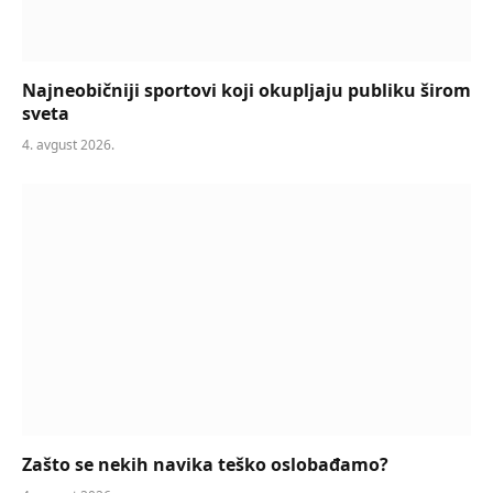
Najneobičniji sportovi koji okupljaju publiku širom
sveta
4. avgust 2026.
Zašto se nekih navika teško oslobađamo?