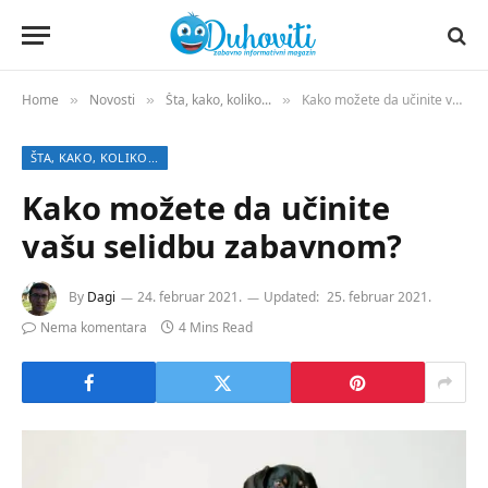
Home
Novosti
Šta, kako, koliko...
Kako možete da učinite vašu selidbu zabavnom?
»
»
»
ŠTA, KAKO, KOLIKO...
Kako možete da učinite
vašu selidbu zabavnom?
By
Dagi
24. februar 2021.
Updated:
25. februar 2021.
Nema komentara
4 Mins Read