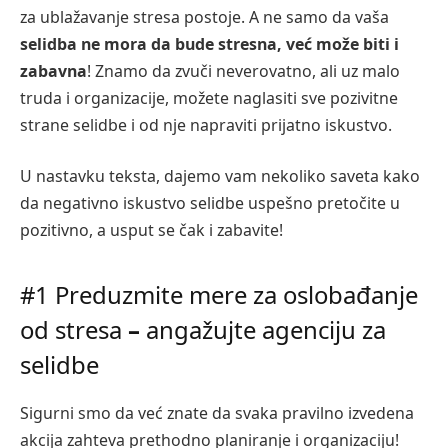
za ublažavanje stresa postoje. A ne samo da vaša
selidba ne mora da bude stresna, već može biti i
zabavna
! Znamo da zvuči neverovatno, ali uz malo
truda i organizacije, možete naglasiti sve pozivitne
strane selidbe i od nje napraviti prijatno iskustvo.
U nastavku teksta, dajemo vam nekoliko saveta kako
da negativno iskustvo selidbe uspešno pretočite u
pozitivno, a usput se čak i zabavite!
#1 Preduzmite mere za oslobađanje
od stresa
–
angažujte agenciju za
selidbe
Sigurni smo da već znate da svaka pravilno izvedena
akcija zahteva prethodno planiranje i organizaciju!