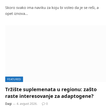
Skoro svako ima naviku za koju bi voleo da je se reši, a
opet iznova…
FEATURED
Tržište suplemenata u regionu: zašto
raste interesovanje za adaptogene?
Dagi
4. avgust 2026.
0