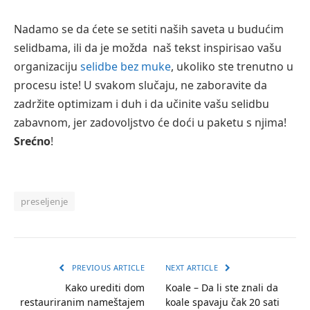
Nadamo se da ćete se setiti naših saveta u budućim
selidbama, ili da je možda naš tekst inspirisao vašu
organizaciju
selidbe bez muke
, ukoliko ste trenutno u
procesu iste! U svakom slučaju, ne zaboravite da
zadržite optimizam i duh i da učinite vašu selidbu
zabavnom, jer zadovoljstvo će doći u paketu s njima!
Srećno
!
preseljenje
PREVIOUS ARTICLE
NEXT ARTICLE
Kako urediti dom
Koale – Da li ste znali da
restauriranim nameštajem
koale spavaju čak 20 sati