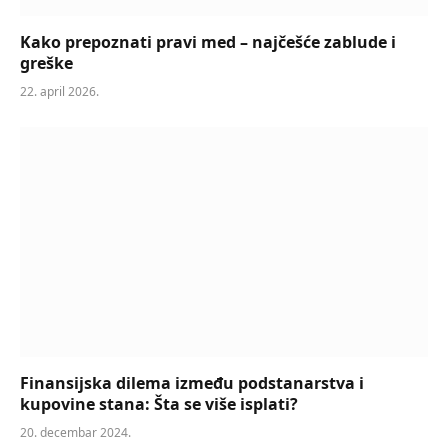
Kako prepoznati pravi med – najčešće zablude i
greške
22. april 2026.
Finansijska dilema između podstanarstva i
kupovine stana: Šta se više isplati?
20. decembar 2024.