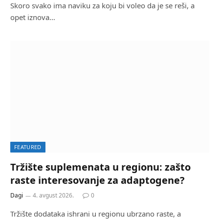
Skoro svako ima naviku za koju bi voleo da je se reši, a
opet iznova…
FEATURED
Tržište suplemenata u regionu: zašto
raste interesovanje za adaptogene?
Dagi
4. avgust 2026.
0
Tržište dodataka ishrani u regionu ubrzano raste, a