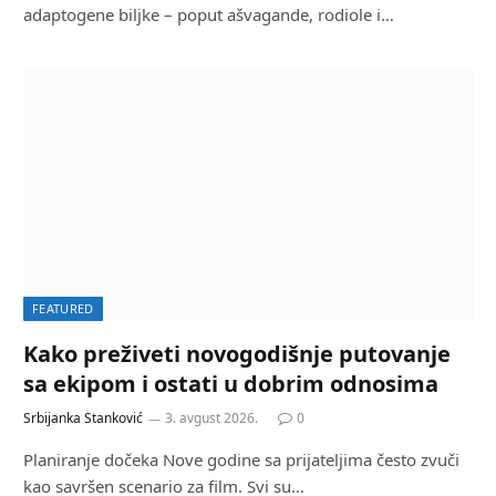
adaptogene biljke – poput ašvagande, rodiole i…
FEATURED
Kako preživeti novogodišnje putovanje
sa ekipom i ostati u dobrim odnosima
Srbijanka Stanković
3. avgust 2026.
0
Planiranje dočeka Nove godine sa prijateljima često zvuči
kao savršen scenario za film. Svi su…