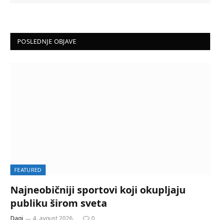
POSLEDNJE OBJAVE
FEATURED
Najneobičniji sportovi koji okupljaju
publiku širom sveta
Dagi
4. avgust 2026.
0