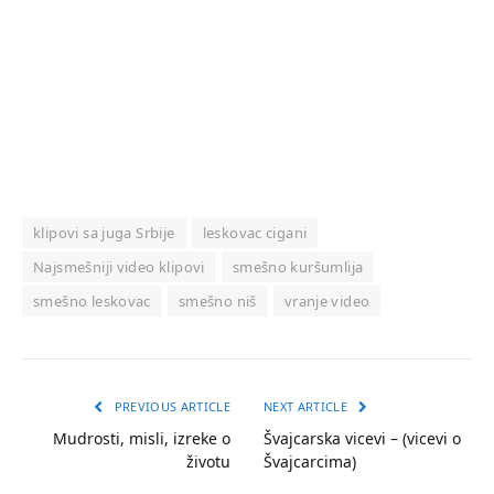
klipovi sa juga Srbije
leskovac cigani
Najsmešniji video klipovi
smešno kuršumlija
smešno leskovac
smešno niš
vranje video
PREVIOUS ARTICLE
NEXT ARTICLE
Mudrosti, misli, izreke o
Švajcarska vicevi – (vicevi o
životu
Švajcarcima)