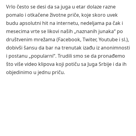
Vrlo često se desi da sa juga u etar dolaze razne
pomalo i otkačene životne priče, koje skoro uvek
budu apsolutni hit na internetu, nedeljama pa čak i
mesecima vrte se likovi naših „naznanih junaka“ po
društvenim mrežama (Facebook, Twiter, Youtube i sl.),
dobivši šansu da bar na trenutak izađu iz anonimnosti
i postanu „popularni“. Trudili smo se da pronađemo
što više video klipova koji potiču sa Juga Srbije i da ih
objedinimo u jednu priču.