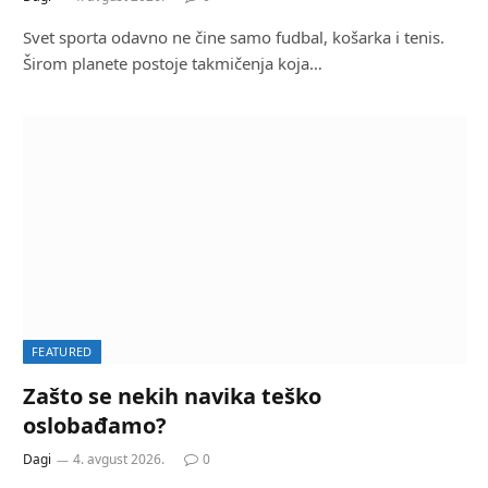
Svet sporta odavno ne čine samo fudbal, košarka i tenis.
Širom planete postoje takmičenja koja…
FEATURED
Zašto se nekih navika teško
oslobađamo?
Dagi
4. avgust 2026.
0