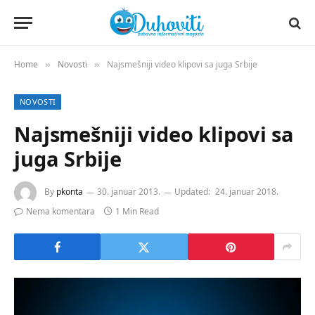
Home
Novosti
Najsmešniji video klipovi sa juga Srbije
»
»
NOVOSTI
Najsmešniji video klipovi sa
juga Srbije
By
pkonta
30. januar 2013.
Updated:
24. januar 2018.
Nema komentara
1 Min Read