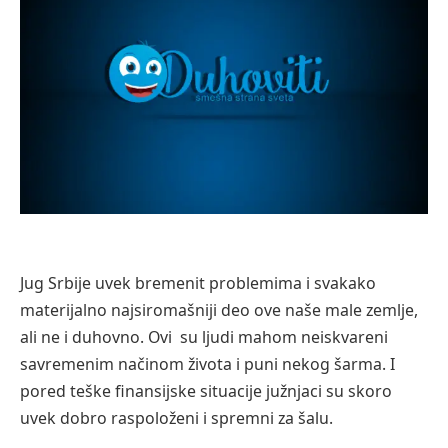
Jug Srbije uvek bremenit problemima i svakako
materijalno najsiromašniji deo ove naše male zemlje,
ali ne i duhovno. Ovi su ljudi mahom neiskvareni
savremenim načinom života i puni nekog šarma. I
pored teške finansijske situacije južnjaci su skoro
uvek dobro raspoloženi i spremni za šalu.