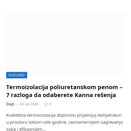
FEATURED
Termoizolacija poliuretanskom penom –
7 razloga da odaberete Kanna rešenja
Dagi
24. jul 2026.
0
Kvalitetna termoizolacija doprinosi prijatnijoj temperaturi
u prostoru tokom cele godine, ravnomernijem zagrevanju
soba i efikasnijem…