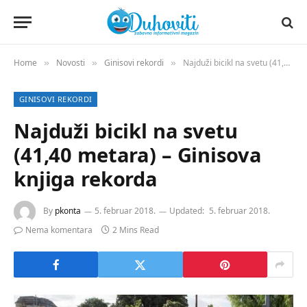
Home
Novosti
Ginisovi rekordi
Najduži bicikl na svetu (41,40 metara) – Ginisova knjiga rekorda
»
»
»
GINISOVI REKORDI
Najduži bicikl na svetu
(41,40 metara) – Ginisova
knjiga rekorda
By
pkonta
5. februar 2018.
Updated:
5. februar 2018.
Nema komentara
2 Mins Read