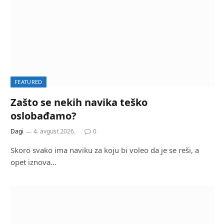
FEATURED
Zašto se nekih navika teško
oslobađamo?
Dagi
4. avgust 2026.
0
Skoro svako ima naviku za koju bi voleo da je se reši, a
opet iznova…