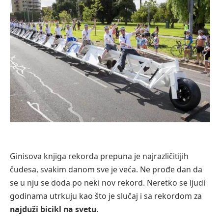
Ginisova knjiga rekorda prepuna je najrazličitijih
čudesa, svakim danom sve je veća. Ne prođe dan da
se u nju se doda po neki nov rekord. Neretko se ljudi
godinama utrkuju kao što je slučaj i sa rekordom za
najduži bicikl na svetu
.