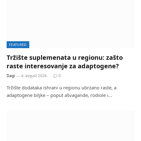
FEATURED
Tržište suplemenata u regionu: zašto
raste interesovanje za adaptogene?
Dagi
4. avgust 2026.
0
Tržište dodataka ishrani u regionu ubrzano raste, a
adaptogene biljke – poput ašvagande, rodiole i…