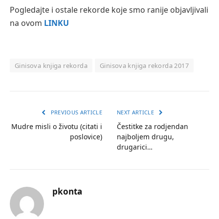
Pogledajte i ostale rekorde koje smo ranije objavljivali
na ovom
LINKU
Ginisova knjiga rekorda
Ginisova knjiga rekorda 2017
PREVIOUS ARTICLE
NEXT ARTICLE
Mudre misli o životu (citati i
Čestitke za rodjendan
poslovice)
najboljem drugu,
drugarici…
pkonta