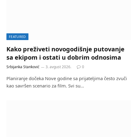
FEATURED
Kako preživeti novogodišnje putovanje
sa ekipom i ostati u dobrim odnosima
Srbijanka Stanković
3. avgust 2026.
0
Planiranje dočeka Nove godine sa prijateljima često zvuči
kao savršen scenario za film. Svi su…