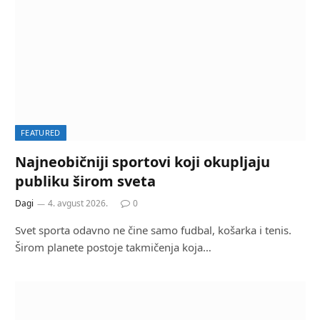
FEATURED
Najneobičniji sportovi koji okupljaju
publiku širom sveta
Dagi
4. avgust 2026.
0
Svet sporta odavno ne čine samo fudbal, košarka i tenis.
Širom planete postoje takmičenja koja…