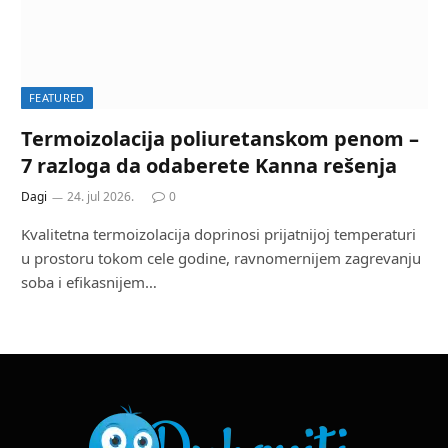
FEATURED
Termoizolacija poliuretanskom penom –
7 razloga da odaberete Kanna rešenja
Dagi
24. jul 2026.
0
Kvalitetna termoizolacija doprinosi prijatnijoj temperaturi
u prostoru tokom cele godine, ravnomernijem zagrevanju
soba i efikasnijem…