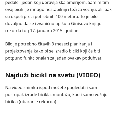
pedale i jedan koji upravlja skalamerijom. Samim tim
ovaj bicikl je mnogo nestabilniji i teži za vožnju, ali ipak
su uspeli preći potrebnih 100 metara. To je bilo
dovoljno da se i zvanično upišu u Ginisovu knjigu
rekorda tog 17. januara 2015. godine.
Bilo je potrebno čitavih 9 meseci planiranja i
projektovanja kako bi se izradio bicikl koji će biti
potpuno funkcionalan za jedan ovakav poduhvat.
Najduži bicikl na svetu (VIDEO)
Na video snimku ispod možete pogledati i sam
postupak izrade bicikla, montažu, kao i samo vožnju
bicikla (obaranje rekorda).