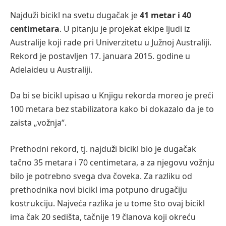
Najduži bicikl na svetu dugačak je
41 metar i 40
centimetara
. U pitanju je projekat ekipe ljudi iz
Australije koji rade pri Univerzitetu u Južnoj Australiji.
Rekord je postavljen 17. januara 2015. godine u
Adelaideu u Australiji.
Da bi se bicikl upisao u Knjigu rekorda moreo je preći
100 metara bez stabilizatora kako bi dokazalo da je to
zaista „vožnja“.
Prethodni rekord, tj. najduži bicikl bio je dugačak
tačno 35 metara i 70 centimetara, a za njegovu vožnju
bilo je potrebno svega dva čoveka. Za razliku od
prethodnika novi bicikl ima potpuno drugačiju
kostrukciju. Najveća razlika je u tome što ovaj bicikl
ima čak 20 sedišta, tačnije 19 članova koji okreću