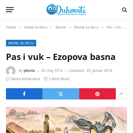
Home
Kutak za decu
Basne
Basne za decu
Pas i vuk – Ezopova basna
»
»
»
»
BASNE ZA DECU
Pas i vuk – Ezopova basna
By
pkonta
26. maj 2014.
Updated:
20. januar 2018.
Nema komentara
2 Mins Read