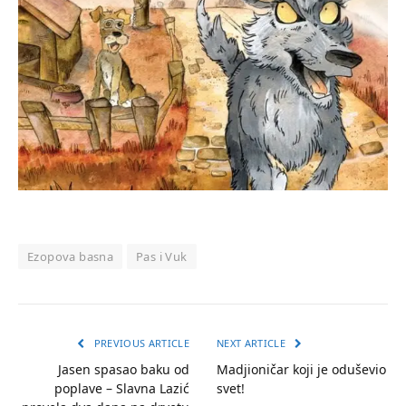
Ezopova basna
Pas i Vuk
PREVIOUS ARTICLE
NEXT ARTICLE
Jasen spasao baku od
Madjioničar koji je oduševio
poplave – Slavna Lazić
svet!