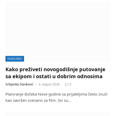
FEATURED
Kako preživeti novogodišnje putovanje
sa ekipom i ostati u dobrim odnosima
Srbijanka Stanković
3. avgust 2026.
0
Planiranje dočeka Nove godine sa prijateljima često zvuči
kao savršen scenario za film. Svi su…