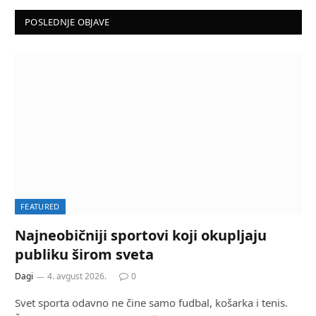
POSLEDNJE OBJAVE
FEATURED
Najneobičniji sportovi koji okupljaju
publiku širom sveta
Dagi
4. avgust 2026.
0
Svet sporta odavno ne čine samo fudbal, košarka i tenis.