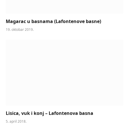
Magarac u basnama (Lafontenove basne)
19. oktobar 2019.
Lisica, vuk i konj – Lafontenova basna
5. april 2018.