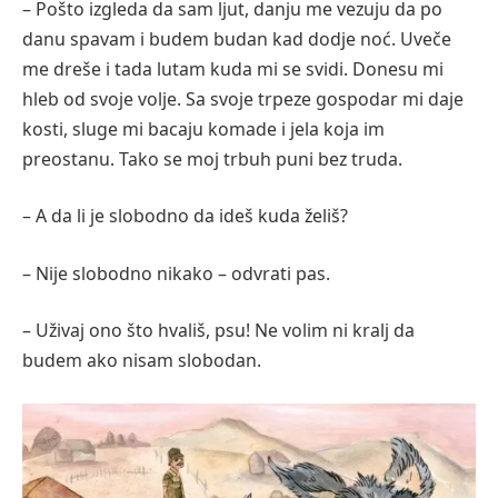
– Pošto izgleda da sam ljut, danju me vezuju da po
danu spavam i budem budan kad dodje noć. Uveče
me dreše i tada lutam kuda mi se svidi. Donesu mi
hleb od svoje volje. Sa svoje trpeze gospodar mi daje
kosti, sluge mi bacaju komade i jela koja im
preostanu. Tako se moj trbuh puni bez truda.
– A da li je slobodno da ideš kuda želiš?
– Nije slobodno nikako – odvrati pas.
– Uživaj ono što hvališ, psu! Ne volim ni kralj da
budem ako nisam slobodan.