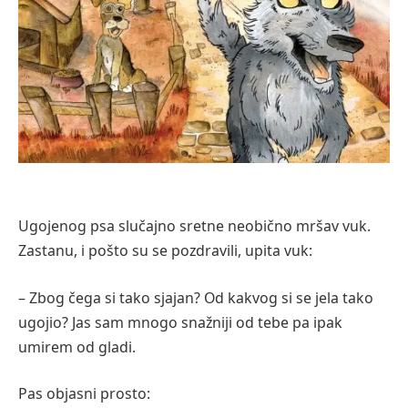
Ugojenog psa slučajno sretne neobično mršav vuk.
Zastanu, i pošto su se pozdravili, upita vuk:
– Zbog čega si tako sjajan? Od kakvog si se jela tako
ugojio? Jas sam mnogo snažniji od tebe pa ipak
umirem od gladi.
Pas objasni prosto: