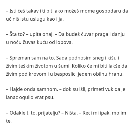
– Isti ćeš takav i ti biti ako možeš mome gospodaru da
učiniš istu uslugu kao i ja.
– Šta to? – upita onaj. – Da budeš čuvar praga i danju
u noću čuvas kuću od lopova.
– Spreman sam na to. Sada podnosim sneg i kišu i
živim teškim životom u šumi. Koliko će mi biti lakše da
živim pod krovom i u besposlici jedem obilnu hranu.
– Hajde onda samnom. – dok su išli, primeti vuk da je
lanac ogulio vrat psu.
– Odakle ti to, prijatelju? – Ništa. – Reci mi ipak, molim
te.