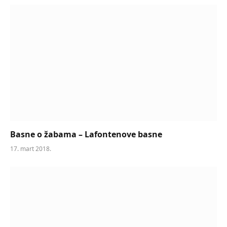
Basne o žabama – Lafontenove basne
17. mart 2018.