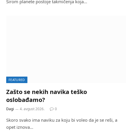
Širom planete postoje takmičenja koja…
FEATURED
Zašto se nekih navika teško
oslobađamo?
Dagi
4. avgust 2026.
0
Skoro svako ima naviku za koju bi voleo da je se reši, a
opet iznova…