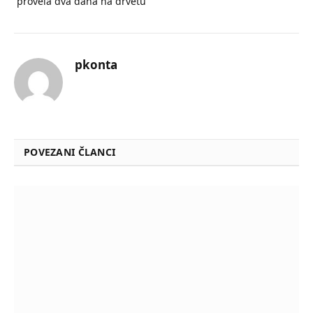
provela dva dana na drvetu
pkonta
POVEZANI ČLANCI