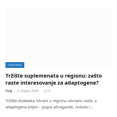
FEATURED
Tržište suplemenata u regionu: zašto
raste interesovanje za adaptogene?
Dagi
4. avgust 2026.
0
Tržište dodataka ishrani u regionu ubrzano raste, a
adaptogene biljke – poput ašvagande, rodiole i…