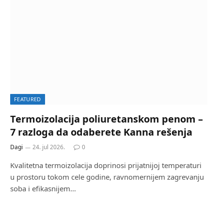
FEATURED
Termoizolacija poliuretanskom penom –
7 razloga da odaberete Kanna rešenja
Dagi
24. jul 2026.
0
Kvalitetna termoizolacija doprinosi prijatnijoj temperaturi
u prostoru tokom cele godine, ravnomernijem zagrevanju
soba i efikasnijem…